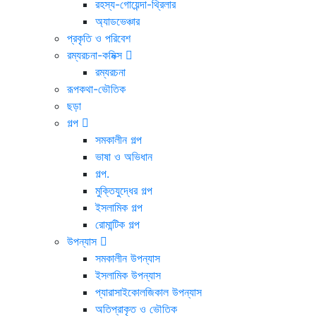
রহস্য-গোয়েন্দা-থ্রিলার
অ্যাডভেঞ্চার
প্রকৃতি ও পরিবেশ
রম্যরচনা-কমিক্স
রম্যরচনা
রূপকথা-ভৌতিক
ছড়া
গল্প
সমকালীন গল্প
ভাষা ও অভিধান
গল্প.
মুক্তিযুদ্ধের গল্প
ইসলামিক গল্প
রোমান্টিক গল্প
উপন্যাস
সমকালীন উপন্যাস
ইসলামিক উপন্যাস
প্যারাসাইকোলজিকাল উপন্যাস
অতিপ্রাকৃত ও ভৌতিক