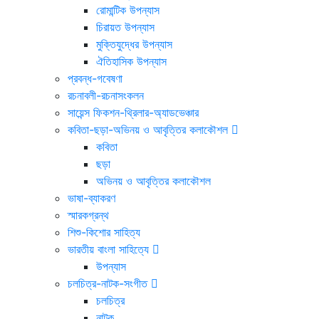
রোমান্টিক উপন্যাস
চিরায়ত উপন্যাস
মুক্তিযুদ্ধের উপন্যাস
ঐতিহাসিক উপন্যাস
প্রবন্ধ-গবেষণা
রচনাবলী-রচনাসংকলন
সায়েন্স ফিকশন-থ্রিলার-অ্যাডভেঞ্চার
কবিতা-ছড়া-অভিনয় ও আবৃত্তির কলাকৌশল
কবিতা
ছড়া
অভিনয় ও আবৃত্তির কলাকৌশল
ভাষা-ব্যাকরণ
স্মারকগ্রন্থ
শিশু-কিশোর সাহিত্য
ভারতীয় বাংলা সাহিত্যে
উপন্যাস
চলচিত্র-নাটক-সংগীত
চলচিত্র
নাটক