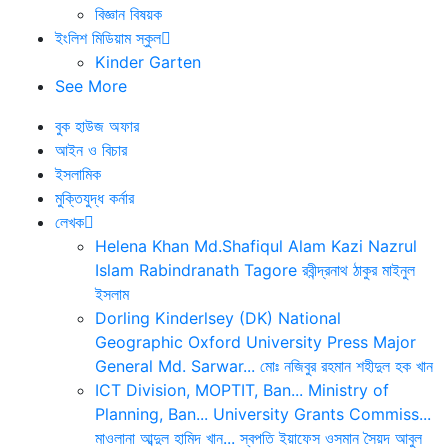
বিজ্ঞান বিষয়ক
ইংলিশ মিডিয়াম স্কুল
Kinder Garten
See More
বুক হাউজ অফার
আইন ও বিচার
ইসলামিক
মুক্তিযুদ্ধ কর্নার
লেখক
Helena Khan
Md.Shafiqul Alam
Kazi Nazrul
Islam
Rabindranath Tagore
রবীন্দ্রনাথ ঠাকুর
মাইনুল
ইসলাম
Dorling Kinderlsey (DK)
National
Geographic
Oxford University Press
Major
General Md. Sarwar...
মোঃ নজিবুর রহমান
শহীদুল হক খান
ICT Division, MOPTIT, Ban...
Ministry of
Planning, Ban...
University Grants Commiss...
মাওলানা আব্দুল হামিদ খান...
স্বপতি ইয়াফেস ওসমান
সৈয়দ আবুল