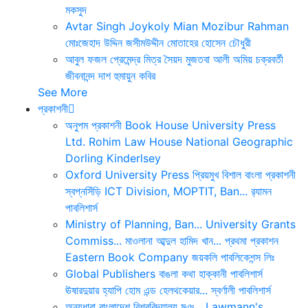
মকসুদ
Avtar Singh
Joykoly
Mian Mozibur Rahman
মোঃজেহাদ উদ্দিন
জসীমউদ্দীন
মোতাহের হোসেন চৌধুরী
আবুল ফজল
প্রেমেন্দ্র মিত্র
সৈয়দ মুজতবা আলী
অমিয় চক্রবর্তী
জীবনানন্দ দাশ
হুমায়ুন কবির
See More
প্রকাশনী
অনুপম প্রকাশনী
Book House
University Press
Ltd.
Rohim Law House
National Geographic
Dorling Kinderlsey
Oxford University Press
প্রিয়মুখ
বিশাল বাংলা প্রকাশনী
স্বপ্নসিঁড়ি
ICT Division, MOPTIT, Ban...
র‍্যামন
পাবলিশার্স
Ministry of Planning, Ban...
University Grants
Commiss...
মাওলানা আব্দুল হামিদ খান...
প্রথমা প্রকাশন
Eastern Book Company
জয়কলি পাবলিকেশন্স লিঃ
Global Publishers
বাঙলা কথা
হাক্কানী পাবলিশার্স
ঊষারদুয়ার
হ্যাপি হোম এন্ড হেলথকেয়ার...
স্বর্ণালী পাবলিশার্স
অন্যধারা
বাংলাদেশ বিশ্ববিদ্যালয় মঞ...
Lawmann's