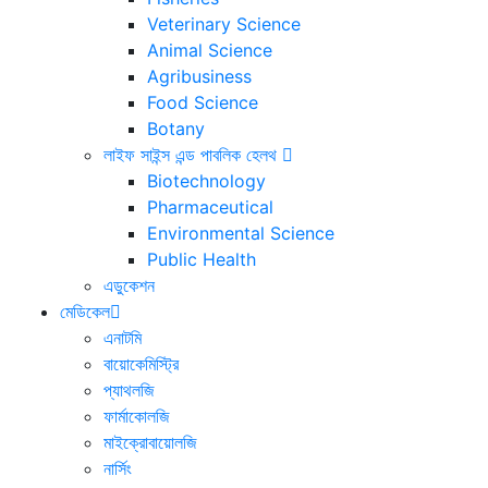
Veterinary Science
Animal Science
Agribusiness
Food Science
Botany
লাইফ সাইন্স এন্ড পাবলিক হেলথ
Biotechnology
Pharmaceutical
Environmental Science
Public Health
এডুকেশন
মেডিকেল
এনাটমি
বায়োকেমিস্ট্রি
প্যাথলজি
ফার্মাকোলজি
মাইক্রোবায়োলজি
নার্সিং