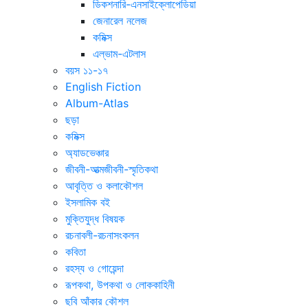
ডিকশনারি-এনসাইক্লোপেডিয়া
জেনারেল নলেজ
কমিক্স
এল্ভাম-এটলাস
বয়স ১১-১৭
English Fiction
Album-Atlas
ছড়া
কমিক্স
অ্যাডভেঞ্চার
জীবনী-আত্মজীবনী-স্মৃতিকথা
আবৃত্তি ও কলাকৌশল
ইসলামিক বই
মুক্তিযুদ্ধ বিষয়ক
রচনাবলী-রচনাসংকলন
কবিতা
রহস্য ও গোয়েন্দা
রূপকথা, উপকথা ও লোককাহিনী
ছবি আঁকার কৌশল