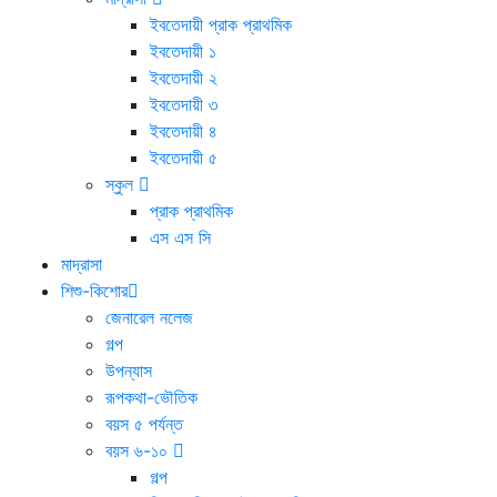
ইবতেদায়ী প্রাক প্রাথমিক
ইবতেদায়ী ১
ইবতেদায়ী ২
ইবতেদায়ী ৩
ইবতেদায়ী ৪
ইবতেদায়ী ৫
স্কুল
প্রাক প্রাথমিক
এস এস সি
মাদ্রাসা
শিশু-কিশোর
জেনারেল নলেজ
গল্প
উপন্যাস
রূপকথা-ভৌতিক
বয়স ৫ পর্যন্ত
বয়স ৬-১০
গল্প