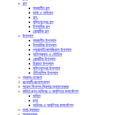
গল্প
সমকালীন গল্প
ভাষা ও অভিধান
গল্প.
মুক্তিযুদ্ধের গল্প
ইসলামিক গল্প
রোমান্টিক গল্প
উপন্যাস
সমকালীন উপন্যাস
ইসলামিক উপন্যাস
প্যারাসাইকোলজিকাল উপন্যাস
অতিপ্রাকৃত ও ভৌতিক
রোমান্টিক উপন্যাস
চিরায়ত উপন্যাস
মুক্তিযুদ্ধের উপন্যাস
ঐতিহাসিক উপন্যাস
প্রবন্ধ-গবেষণা
রচনাবলী-রচনাসংকলন
সায়েন্স ফিকশন-থ্রিলার-অ্যাডভেঞ্চার
কবিতা-ছড়া-অভিনয় ও আবৃত্তির কলাকৌশল
কবিতা
ছড়া
অভিনয় ও আবৃত্তির কলাকৌশল
ভাষা-ব্যাকরণ
স্মারকগ্রন্থ