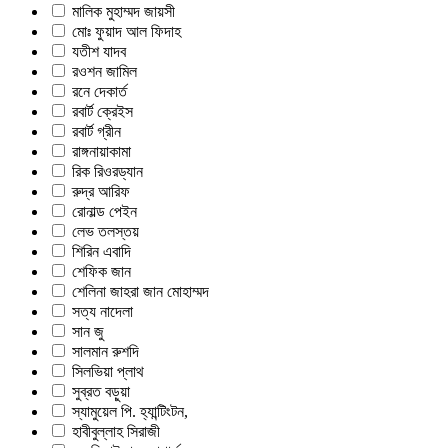
মালিক মুহাম্মদ জায়সী
মোঃ ফুয়াদ আল ফিদাহ
যতীশ যাদব
রওশন জামিল
রনে দেকার্ত
রবার্ট ক্রেইস
রবার্ট গ্রীন
রাঙ্গনায়াকামা
রিক রিওরড্যান
রুদ্র আরিফ
রোনাল্ড পেইন
লেভ তলস্তয়
শিরিন এবাদি
শেফিক জান
শেলিনা জাহরা জান মোহাম্মদ
সত্য নাদেলা
সান জু
সালমান রুশদি
সিলভিয়া প্লাথ
সুব্রত বড়ুয়া
স্যামুয়েল পি. হ্যান্টিংটন,
হাবীবুল্লাহ সিরাজী