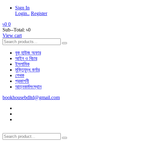
Sign In
Login..
Register
৳0
0
Sub--Total:
৳0
View cart
বুক হাউজ অফার
আইন ও বিচার
ইসলামিক
মুক্তিযুদ্ধ কর্নার
লেখক
প্রকাশনী
আত্নকর্মসংস্থান
bookhousebdltd@gmail.com