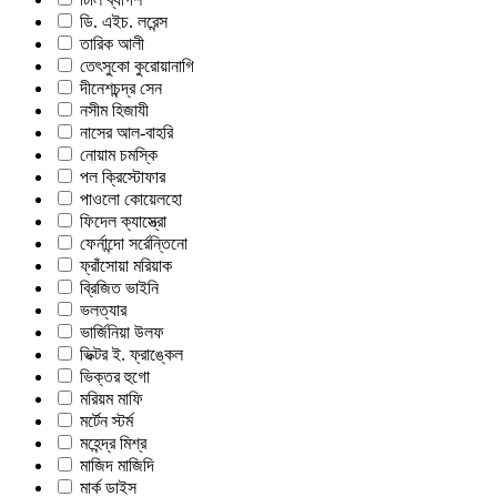
ডি. এইচ. লরেন্স
তারিক আলী
তেৎসুকো কুরোয়ানাগি
দীনেশচন্দ্র সেন
নসীম হিজাযী
নাসের আল-বাহরি
নোয়াম চমস্কি
পল ক্রিস্টোফার
পাওলো কোয়েলহো
ফিদেল ক্যাস্ত্রো
ফের্নান্দো সর্রেন্তিনো
ফ্রাঁসোয়া মরিয়াক
ব্রিজিত ভাইনি
ভলত্যার
ভার্জিনিয়া উলফ
ভিক্টর ই. ফ্রাঙ্কেল
ভিক্তর হুগো
মরিয়ম মাফি
মর্টেন স্টর্ম
মহেন্দ্র মিশ্র
মাজিদ মাজিদি
মার্ক ডাইস