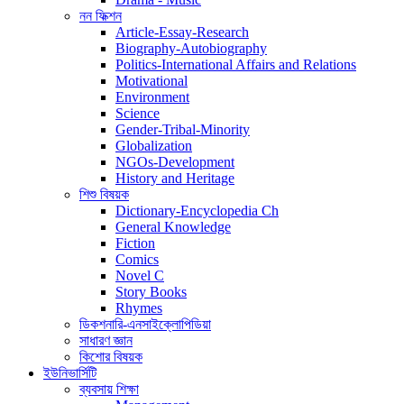
নন ফিক্শন
Article-Essay-Research
Biography-Autobiography
Politics-International Affairs and Relations
Motivational
Environment
Science
Gender-Tribal-Minority
Globalization
NGOs-Development
History and Heritage
শিশু বিষয়ক
Dictionary-Encyclopedia Ch
General Knowledge
Fiction
Comics
Novel C
Story Books
Rhymes
ডিকশনারি-এনসাইক্লোপিডিয়া
সাধারণ জ্ঞান
কিশোর বিষয়ক
ইউনিভার্সিটি
ব্যবসায় শিক্ষা