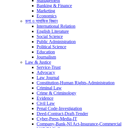
Management
Banking & Finance
Marketing
Economics
কলা ও সামাজিক বিজ্ঞান
International Relation
English Literature
Social Science
Public Administration
Political Science
Education
Journalism
Law & Justice
Service-Trust
Advocacy
Law Journal
Constitution-Human Rights-Administration
Criminal Law
Crime & Criminology
Evidence
Civil Law
Penal Code-Investigation
Deed-Contract-Draft-Tender
Cyber-Press-Media-IT
Company-Bank-NI Act-Insurance-Commercial