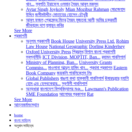
খান...
স্বপতি ইয়াফেস ওসমান
সৈয়দ আবুল মকসুদ
Avtar Singh
Joykoly
Mian Mozibur Rahman
মোঃজেহাদ
উদ্দিন
জসীমউদ্দীন
মোতাহের হোসেন চৌধুরী
আবুল ফজল
প্রেমেন্দ্র মিত্র
সৈয়দ মুজতবা আলী
অমিয় চক্রবর্তী
জীবনানন্দ দাশ
হুমায়ুন কবির
See More
প্রকাশনী
অনুপম প্রকাশনী
Book House
University Press Ltd.
Rohim
Law House
National Geographic
Dorling Kinderlsey
Oxford University Press
প্রিয়মুখ
বিশাল বাংলা প্রকাশনী
স্বপ্নসিঁড়ি
ICT Division, MOPTIT, Ban...
র‍্যামন পাবলিশার্স
Ministry of Planning, Ban...
University Grants
Commiss...
মাওলানা আব্দুল হামিদ খান...
প্রথমা প্রকাশন
Eastern
Book Company
জয়কলি পাবলিকেশন্স লিঃ
Global Publishers
বাঙলা কথা
হাক্কানী পাবলিশার্স
ঊষারদুয়ার
হ্যাপি
হোম এন্ড হেলথকেয়ার...
স্বর্ণালী পাবলিশার্স
অন্যধারা
বাংলাদেশ বিশ্ববিদ্যালয় মঞ...
Lawmann's Publication
SME Foundation
আলোঘর প্রকাশনা
Rat
See More
আত্নকর্মসংস্থান
home
বাংলা সাহিত্য
অনুবাদ সাহিত্যে