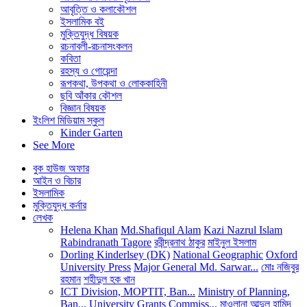
আবৃত্তি ও কলাকৌশল
ইসলামিক বই
মুক্তিযুদ্ধ বিষয়ক
রচনাবলী-রচনাসংকলন
কবিতা
রহস্য ও গোয়েন্দা
রূপকথা, উপকথা ও লোককাহিনী
ছবি আঁকার কৌশল
বিজ্ঞান বিষয়ক
ইংলিশ মিডিয়াম স্কুল
Kinder Garten
See More
বুক হাউজ অফার
আইন ও বিচার
ইসলামিক
মুক্তিযুদ্ধ কর্নার
লেখক
Helena Khan
Md.Shafiqul Alam
Kazi Nazrul Islam
Rabindranath Tagore
রবীন্দ্রনাথ ঠাকুর
মাইনুল ইসলাম
Dorling Kinderlsey (DK)
National Geographic
Oxford
University Press
Major General Md. Sarwar...
মোঃ নজিবুর
রহমান
শহীদুল হক খান
ICT Division, MOPTIT, Ban...
Ministry of Planning,
Ban...
University Grants Commiss...
মাওলানা আব্দুল হামিদ