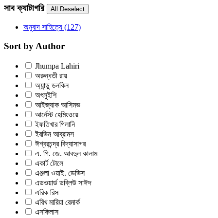
সাব ক্যাটাগরি
অনুবাদ সাহিত্যে
(127)
Sort by Author
Jhumpa Lahiri
অরুন্ধতী রায়
অ্যান্ডু ডনকিন
অৎসুইশি
আইজ্যাক আসিমভ
আর্নেস্ট হেমিংওয়ে
ইফতিখার গিলানি
ইরভিন আব্রামস
ঈশ্বরচন্দ্র বিদ্যাসাগর
এ. পি. জে. আবদুল কালাম
একার্ট টোলে
এঞ্জলা ওয়াই. ডেভিস
এডওয়ার্ড ডব্লিউ সাঈদ
এরিক রিস
এরিখ মারিয়া রেমার্ক
এসকিলাস