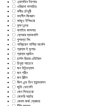
এ্যালভিন টফলার
ওরিয়ানা ফালাচির
কবীর চৌধুরী
কহলীল জিবরান
কাজুও ইশিগুরো
কৃষণ চন্দর
ক্লাইভ কাসলার
ক্লেয়ার ম্যাকনালি
খুশবন্ত সিং
গাব্রিয়েল গার্সিয়া মার্কেস
গ্রাহাম ই ফুলার
গ্রাহাম ব্রাউন
চার্লস রিভার এডিটরস
চিনুয়া আচেবে
জন উইন্ডহ্যাম
জন গ্রীন
জন মিল্টন
জিল এন্ড ডিন হ্যান্ডারসন
জুডি ডোনেলি
জেন সিনচেরো
জেফরি আর্চার
জেমস জর্জ ফ্রেজার
টিলি ব্যাগশ