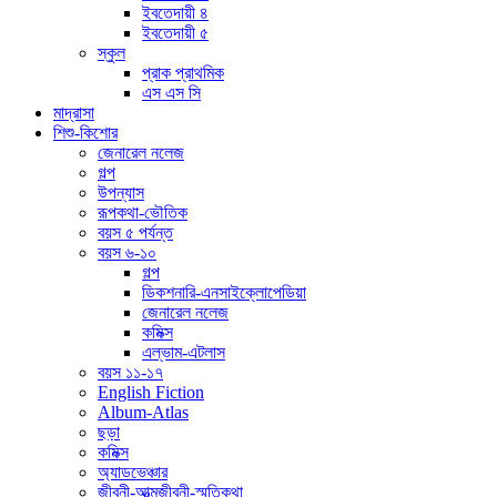
ইবতেদায়ী ৪
ইবতেদায়ী ৫
স্কুল
প্রাক প্রাথমিক
এস এস সি
মাদ্রাসা
শিশু-কিশোর
জেনারেল নলেজ
গল্প
উপন্যাস
রূপকথা-ভৌতিক
বয়স ৫ পর্যন্ত
বয়স ৬-১০
গল্প
ডিকশনারি-এনসাইক্লোপেডিয়া
জেনারেল নলেজ
কমিক্স
এল্ভাম-এটলাস
বয়স ১১-১৭
English Fiction
Album-Atlas
ছড়া
কমিক্স
অ্যাডভেঞ্চার
জীবনী-আত্মজীবনী-স্মৃতিকথা