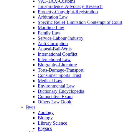
VAT-TAX-Customs
Jurisprudence-Advocacy-Research
Property-Copyright-Registration
Arbitration Law
Specific Relief-Limitation-Contempt of Court
Maritime Law
Family Law
Service-Labour-Industry
Anti-Corruption
Appeal-Bail-Writs
International Conflict
International Law
Biography-Literature
Torts-Damage-Transport
Consumer-Sports-Trust
Medical Law
Environmental Law
Dictionary-Encyclopedia
Competitive Exam
Others Law Book
বিজ্ঞান
Zoology
Biology
Library Science
Physics