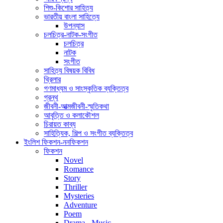
শিশু-কিশোর সাহিত্য
ভারতীয় বাংলা সাহিত্যে
উপন্যাস
চলচিত্র-নাটক-সংগীত
চলচিত্র
নাটক
সংগীত
সাহিত্য বিষয়ক বিবিধ
থ্রিলার
গণমাধ্যম ও সাংস্কৃতিক ব্যক্তিত্ব
গ্রন্থ
জীবনী-আত্মজীবনী-স্মৃতিকথা
আবৃত্তি ও কলাকৌশল
চিরায়ত কাব্য
সাহিত্যিক, শিল্প ও সংগীত ব্যক্তিত্ব
ইংলিশ ফিকশন-ননফিকশন
ফিকশন
Novel
Romance
Story
Thriller
Mysteries
Adventure
Poem
Drama - Music