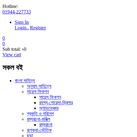
Hotline:
01944-227733
Sign In
Login..
Register
0
0
Sub total:
৳0
View cart
সকল বই
বাংলা সাহিত্য
অনুবাদ সাহিত্যে
সায়েন্স ফিকশন
সায়েন্স ফিকশন
রহস্য-গোয়েন্দা-থ্রিলার
অ্যাডভেঞ্চার
প্রকৃতি ও পরিবেশ
রম্যরচনা-কমিক্স
রম্যরচনা
রূপকথা-ভৌতিক
ছড়া