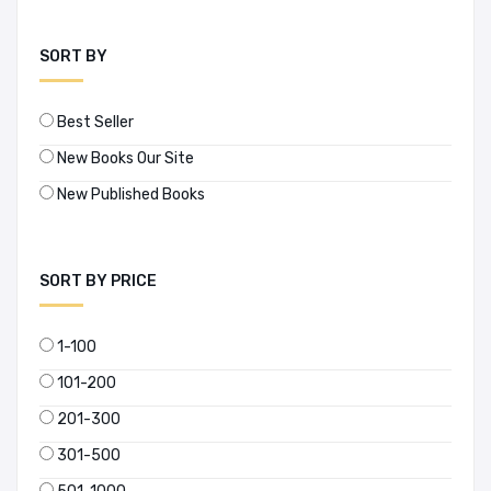
SORT BY
Best Seller
New Books Our Site
New Published Books
SORT BY PRICE
1-100
101-200
201-300
301-500