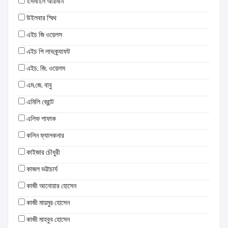
ইসমাইল আরমান
উইলবার স্মিথ
এইচ জি ওয়েলস
এইচ পি লাভক্র্যাফট
এইচ. জি. ওয়েলস
এম.জে. বাবু
এমিলি ব্রোন্ট
এলিফ শাফাক
কলিন ফ্যালকনার
কাইজার চৌধুরী
কাজল ভট্টাচার্য
কাজী আনোয়ার হোসেন
কাজী মায়মুর হোসেন
কাজী মাহবুব হোসেন