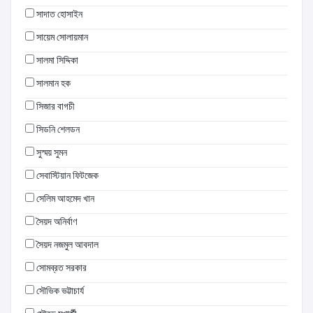
সাদাত হোসাইন
সায়েম সোলায়মান
সালমা সিদ্দিকা
সালমান হক
সিজার বাগচী
সিডনি শেলডন
সুস্ময় সুমন
সেবাস্টিয়ান ফিটজেক
সেলিম আহমেদ খান
সৈয়দ অনির্বাণ
সৈয়দ নজমুল আবদাল
সোমব্রত সরকার
সৌভিক ভট্টাচার্য