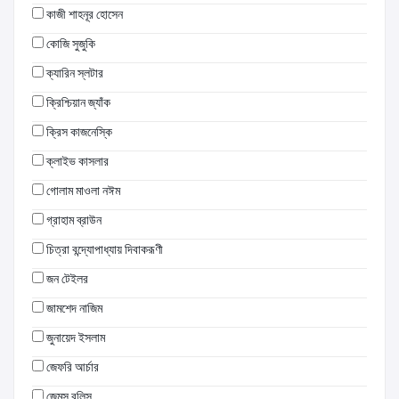
কাজী শাহনূর হোসেন
কোজি সুজুকি
ক্যারিন স্লটার
ক্রিশ্চিয়ান জ্যাঁক
ক্রিস কাজনেস্কি
ক্লাইভ কাসলার
গোলাম মাওলা নঈম
গ্রাহাম ব্রাউন
চিত্রা বন্দ্যোপাধ্যায় দিবাকরূণী
জন টেইলর
জামশেদ নাজিম
জুনায়েদ ইসলাম
জেফরি আর্চার
জেমস রলিন্স