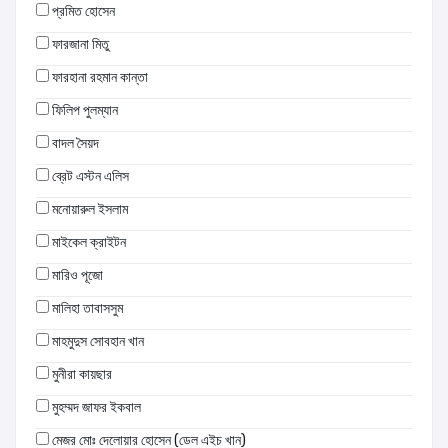
প্রমিত হোসেন
ফারজানা মিতু
ফারহানা রহমান কান্তা
ফিলিপ পুলম্যান
বাদল সৈয়দ
ব্রেট এস্টন এলিস
মনোয়ারুল ইসলাম
মাইকেল ক্রাইটন
মারিও পূজো
মালিহা তাবাসসুম
মাহমুদুস সোবহান খান
মুনীরা কায়ছার
মুহম্মদ জাফর ইকবাল
মেজর মোঃ দেলোয়ার হোসেন (ডেল এইচ খান)