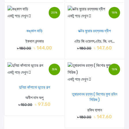
20%
18%
একটু পড়ে দেখুন
একটু পড়ে দেখুন
কঙ্কাল বাড়ি
ডক্টর মুরোর রহস্যময় দ্বীপ
ইকবাল খন্দকার
এইচ জি ওয়েলস,এইচ. জি. ওয...
৳ 144.00
৳ 147.60
৳ 180.00
৳ 180.00
35%
18%
একটু পড়ে দেখুন
একটু পড়ে দেখুন
দুনিয়া কাঁপানো ভূতের গল্প
তুষারদানব রহস্য ( কিশোর মুসা রবিন
অনীশ দাস অপু
সিরিজ )
৳ 97.50
৳ 150.00
রকিব হাসান
৳ 147.60
৳ 180.00