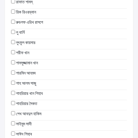
রাফাত শামস্
রিক রিওরড্যান
রুডলফ এরিখ রাসপে
লু বার্নি
লুৎফুল কায়সার
শরীফ খান
শামসুজ্জামান খান
শারমিন আহমদ
শাহ আলম সাজু
শাহরিয়ার খান শিহাব
শাহরিয়ার সৈকত
শেখ আবদুল হাকিম
সাইমুম সাদী
সাঈদ শিহাব