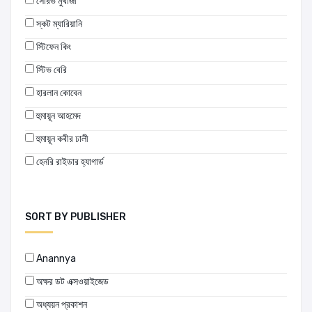
সৌরভ মুখার্জী
স্কট ম্যারিয়ানি
স্টিফেন কিং
স্টিভ বেরি
হারলান কোবেন
হুমায়ূন আহমেদ
হুমায়ূন কবীর ঢালী
হেনরি রাইডার হ্যাগার্ড
SORT BY PUBLISHER
Anannya
অক্ষর ডট এক্সওয়াইজেড
অধ্যয়ন প্রকাশন