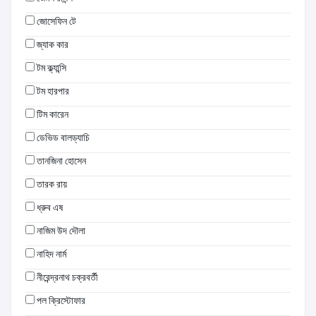
জোসেফিন টে
জ্যাক কার
টম ক্ল্যান্সি
টম হারপার
টিম কারেন
ডেভিড বালড্যাচি
তানজিনা হোসেন
তারক রায়
ধ্রুব এষ
নাজিম উদ দৌলা
নাহিদ নার্ম
নীরেন্দ্রনাথ চক্রবর্তী
পল ক্রিস্টোফার