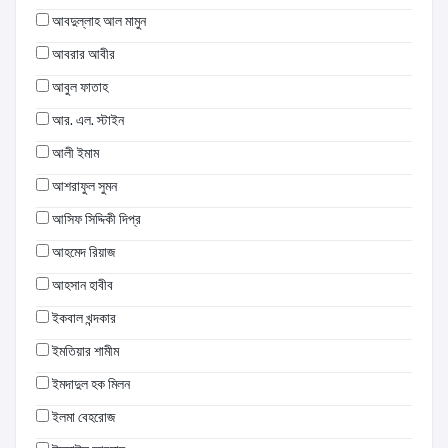
আবদুল্লাহ আল মামুন
আবরার আবীর
আবুল ফাতাহ
আর. এল. স্টাইন
আলী ইমাম
আশরাফুল সুমন
আসিফ সিদ্দিকী দিপ্র
আহমেদ রিয়াজ
আহসান হাবীব
ইকবাল খন্দকার
ইমতিয়ার শামীম
ইমদাদুল হক মিলন
ইলমা বেহরোজ