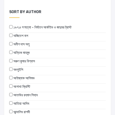
SORT BY AUTHOR
১৯৭১ঃ গণহত্যা - নির্যাতন আর্কাইভ ও জাদুঘর ট্রাস্ট
অজিতেশ নাগ
অনীশ দাস অপু
অন্তিক মাহমুদ
অরুণ কুমার বিশ্বাস
অৎসুইশি
আইজ্যাক আসিমভ
আগাথা ক্রিস্টি
আতাউর রহমান সিহাব
আতিয়া আদিব
আন্দালিব রাশদী