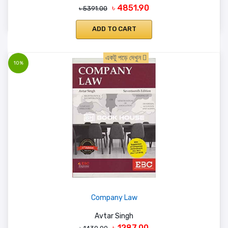
৳ 4851.90
৳ 5391.00
ADD TO CART
একটু পড়ে দেখুন
10%
Company Law
Avtar Singh
৳ 1287.00