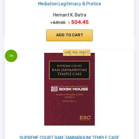
Mediation Legitimacy & Pratice
Hemant K. Batra
৳ 504.45
৳ 531.00
ADD TO CART
একটু পড়ে দেখুন
5%
SUPREME COURT RAM JANMABHUMI TEMPLE CASE