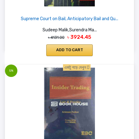
Supreme Court on Bail, Anticipatory Bail and Qu...
Sudeep Malik,Surendra Ma...
৳ 3924.45
৳ 4131.00
ADD TO CART
একটু পড়ে দেখুন
5%