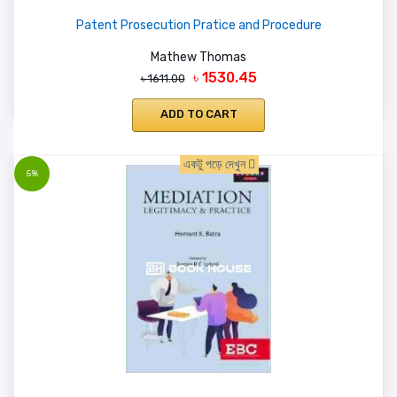
Patent Prosecution Pratice and Procedure
Mathew Thomas
৳ 1530.45
৳ 1611.00
ADD TO CART
একটু পড়ে দেখুন
5%