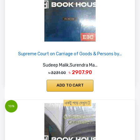
Supreme Court on Carriage of Goods & Persons by...
Sudeep Malik,Surendra Ma...
৳ 2907.90
৳ 3231.00
ADD TO CART
একটু পড়ে দেখুন
10%