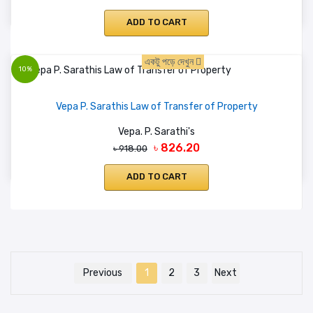
ADD TO CART
একটু পড়ে দেখুন
10%
Vepa P. Sarathis Law of Transfer of Property
Vepa. P. Sarathi's
৳ 826.20
৳ 918.00
ADD TO CART
Previous
1
2
3
Next