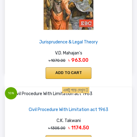
Jurisprudence & Legal Theory
V.D. Mahajan's
৳ 963.00
৳ 1070.00
ADD TO CART
একটু পড়ে দেখুন
10%
Civil Procedure With Limitation act 1963
C.K. Takwani
৳ 1174.50
৳ 1305.00