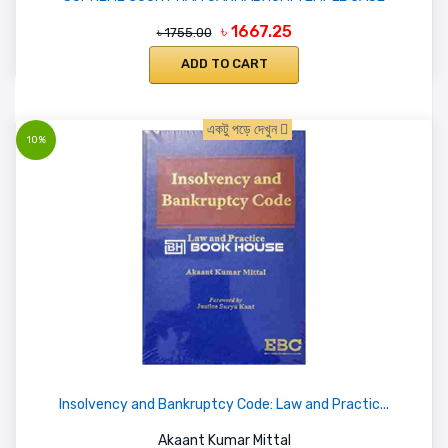
৳ 1667.25
৳ 1755.00
ADD TO CART
একটু পড়ে দেখুন
10%
Insolvency and Bankruptcy Code: Law and Practic...
Akaant Kumar Mittal