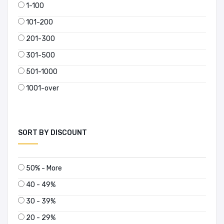
1-100
101-200
201-300
301-500
501-1000
1001-over
SORT BY DISCOUNT
50% - More
40 - 49%
30 - 39%
20 - 29%