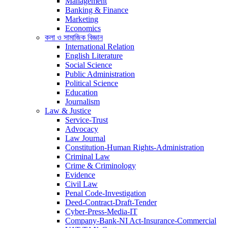
Management
Banking & Finance
Marketing
Economics
কলা ও সামাজিক বিজ্ঞান
International Relation
English Literature
Social Science
Public Administration
Political Science
Education
Journalism
Law & Justice
Service-Trust
Advocacy
Law Journal
Constitution-Human Rights-Administration
Criminal Law
Crime & Criminology
Evidence
Civil Law
Penal Code-Investigation
Deed-Contract-Draft-Tender
Cyber-Press-Media-IT
Company-Bank-NI Act-Insurance-Commercial