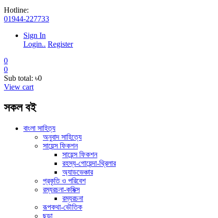
Hotline:
01944-227733
Sign In
Login..
Register
0
0
Sub total:
৳0
View cart
সকল বই
বাংলা সাহিত্য
অনুবাদ সাহিত্যে
সায়েন্স ফিকশন
সায়েন্স ফিকশন
রহস্য-গোয়েন্দা-থ্রিলার
অ্যাডভেঞ্চার
প্রকৃতি ও পরিবেশ
রম্যরচনা-কমিক্স
রম্যরচনা
রূপকথা-ভৌতিক
ছড়া