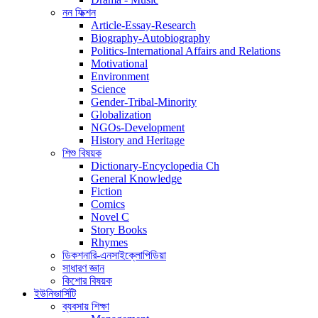
নন ফিক্শন
Article-Essay-Research
Biography-Autobiography
Politics-International Affairs and Relations
Motivational
Environment
Science
Gender-Tribal-Minority
Globalization
NGOs-Development
History and Heritage
শিশু বিষয়ক
Dictionary-Encyclopedia Ch
General Knowledge
Fiction
Comics
Novel C
Story Books
Rhymes
ডিকশনারি-এনসাইক্লোপিডিয়া
সাধারণ জ্ঞান
কিশোর বিষয়ক
ইউনিভার্সিটি
ব্যবসায় শিক্ষা