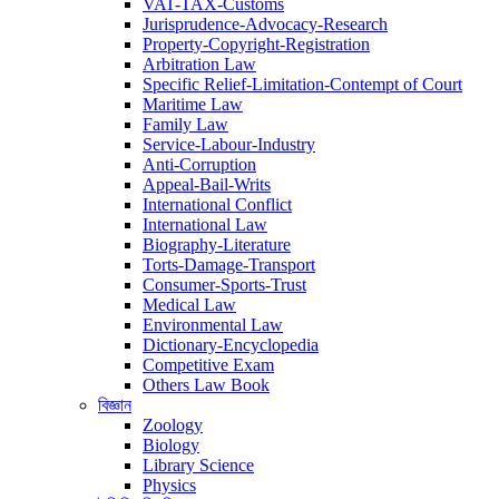
VAT-TAX-Customs
Jurisprudence-Advocacy-Research
Property-Copyright-Registration
Arbitration Law
Specific Relief-Limitation-Contempt of Court
Maritime Law
Family Law
Service-Labour-Industry
Anti-Corruption
Appeal-Bail-Writs
International Conflict
International Law
Biography-Literature
Torts-Damage-Transport
Consumer-Sports-Trust
Medical Law
Environmental Law
Dictionary-Encyclopedia
Competitive Exam
Others Law Book
বিজ্ঞান
Zoology
Biology
Library Science
Physics