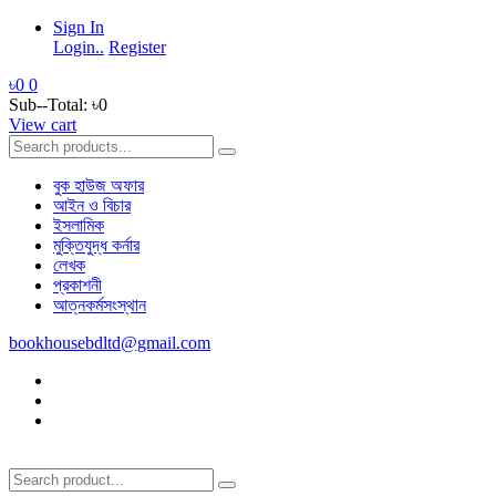
Sign In
Login..
Register
৳0
0
Sub--Total:
৳0
View cart
বুক হাউজ অফার
আইন ও বিচার
ইসলামিক
মুক্তিযুদ্ধ কর্নার
লেখক
প্রকাশনী
আত্নকর্মসংস্থান
bookhousebdltd@gmail.com