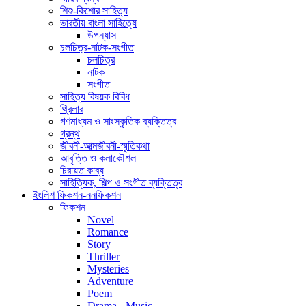
শিশু-কিশোর সাহিত্য
ভারতীয় বাংলা সাহিত্যে
উপন্যাস
চলচিত্র-নাটক-সংগীত
চলচিত্র
নাটক
সংগীত
সাহিত্য বিষয়ক বিবিধ
থ্রিলার
গণমাধ্যম ও সাংস্কৃতিক ব্যক্তিত্ব
গ্রন্থ
জীবনী-আত্মজীবনী-স্মৃতিকথা
আবৃত্তি ও কলাকৌশল
চিরায়ত কাব্য
সাহিত্যিক, শিল্প ও সংগীত ব্যক্তিত্ব
ইংলিশ ফিকশন-ননফিকশন
ফিকশন
Novel
Romance
Story
Thriller
Mysteries
Adventure
Poem
Drama - Music