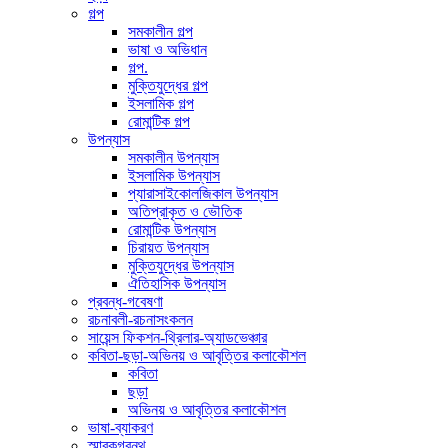
গল্প
সমকালীন গল্প
ভাষা ও অভিধান
গল্প.
মুক্তিযুদ্ধের গল্প
ইসলামিক গল্প
রোমান্টিক গল্প
উপন্যাস
সমকালীন উপন্যাস
ইসলামিক উপন্যাস
প্যারাসাইকোলজিকাল উপন্যাস
অতিপ্রাকৃত ও ভৌতিক
রোমান্টিক উপন্যাস
চিরায়ত উপন্যাস
মুক্তিযুদ্ধের উপন্যাস
ঐতিহাসিক উপন্যাস
প্রবন্ধ-গবেষণা
রচনাবলী-রচনাসংকলন
সায়েন্স ফিকশন-থ্রিলার-অ্যাডভেঞ্চার
কবিতা-ছড়া-অভিনয় ও আবৃত্তির কলাকৌশল
কবিতা
ছড়া
অভিনয় ও আবৃত্তির কলাকৌশল
ভাষা-ব্যাকরণ
স্মারকগ্রন্থ