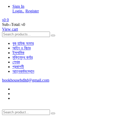
Sign In
Login..
Register
৳0
0
Sub--Total:
৳0
View cart
বুক হাউজ অফার
আইন ও বিচার
ইসলামিক
মুক্তিযুদ্ধ কর্নার
লেখক
প্রকাশনী
আত্নকর্মসংস্থান
bookhousebdltd@gmail.com