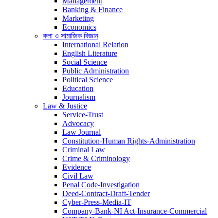
Management
Banking & Finance
Marketing
Economics
কলা ও সামাজিক বিজ্ঞান
International Relation
English Literature
Social Science
Public Administration
Political Science
Education
Journalism
Law & Justice
Service-Trust
Advocacy
Law Journal
Constitution-Human Rights-Administration
Criminal Law
Crime & Criminology
Evidence
Civil Law
Penal Code-Investigation
Deed-Contract-Draft-Tender
Cyber-Press-Media-IT
Company-Bank-NI Act-Insurance-Commercial