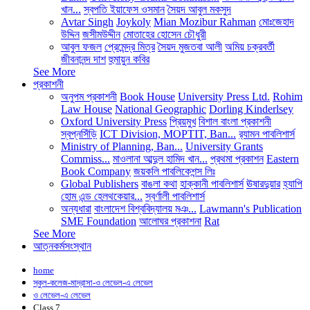
খান...
স্বপতি ইয়াফেস ওসমান
সৈয়দ আবুল মকসুদ
Avtar Singh
Joykoly
Mian Mozibur Rahman
মোঃজেহাদ
উদ্দিন
জসীমউদ্দীন
মোতাহের হোসেন চৌধুরী
আবুল ফজল
প্রেমেন্দ্র মিত্র
সৈয়দ মুজতবা আলী
অমিয় চক্রবর্তী
জীবনানন্দ দাশ
হুমায়ুন কবির
See More
প্রকাশনী
অনুপম প্রকাশনী
Book House
University Press Ltd.
Rohim
Law House
National Geographic
Dorling Kinderlsey
Oxford University Press
প্রিয়মুখ
বিশাল বাংলা প্রকাশনী
স্বপ্নসিঁড়ি
ICT Division, MOPTIT, Ban...
র‍্যামন পাবলিশার্স
Ministry of Planning, Ban...
University Grants
Commiss...
মাওলানা আব্দুল হামিদ খান...
প্রথমা প্রকাশন
Eastern
Book Company
জয়কলি পাবলিকেশন্স লিঃ
Global Publishers
বাঙলা কথা
হাক্কানী পাবলিশার্স
ঊষারদুয়ার
হ্যাপি
হোম এন্ড হেলথকেয়ার...
স্বর্ণালী পাবলিশার্স
অন্যধারা
বাংলাদেশ বিশ্ববিদ্যালয় মঞ...
Lawmann's Publication
SME Foundation
আলোঘর প্রকাশনা
Rat
See More
আত্নকর্মসংস্থান
home
স্কুল-কলেজ-মাদ্রাসা-ও লেভেল-এ লেভেল
ও লেভেল-এ লেভেল
Class 7