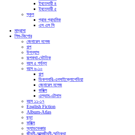
ইবতেদায়ী ৪
ইবতেদায়ী ৫
স্কুল
প্রাক প্রাথমিক
এস এস সি
মাদ্রাসা
শিশু-কিশোর
জেনারেল নলেজ
গল্প
উপন্যাস
রূপকথা-ভৌতিক
বয়স ৫ পর্যন্ত
বয়স ৬-১০
গল্প
ডিকশনারি-এনসাইক্লোপেডিয়া
জেনারেল নলেজ
কমিক্স
এল্ভাম-এটলাস
বয়স ১১-১৭
English Fiction
Album-Atlas
ছড়া
কমিক্স
অ্যাডভেঞ্চার
জীবনী-আত্মজীবনী-স্মৃতিকথা