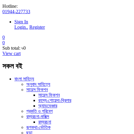
Hotline:
01944-227733
Sign In
Login..
Register
0
0
Sub total:
৳0
View cart
সকল বই
বাংলা সাহিত্য
অনুবাদ সাহিত্যে
সায়েন্স ফিকশন
সায়েন্স ফিকশন
রহস্য-গোয়েন্দা-থ্রিলার
অ্যাডভেঞ্চার
প্রকৃতি ও পরিবেশ
রম্যরচনা-কমিক্স
রম্যরচনা
রূপকথা-ভৌতিক
ছড়া