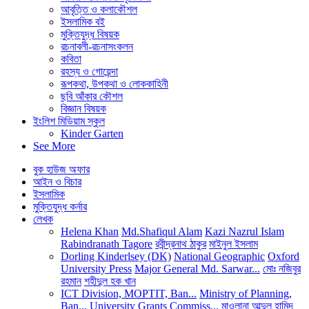
আবৃত্তি ও কলাকৌশল
ইসলামিক বই
মুক্তিযুদ্ধ বিষয়ক
রচনাবলী-রচনাসংকলন
কবিতা
রহস্য ও গোয়েন্দা
রূপকথা, উপকথা ও লোককাহিনী
ছবি আঁকার কৌশল
বিজ্ঞান বিষয়ক
ইংলিশ মিডিয়াম স্কুল
Kinder Garten
See More
বুক হাউজ অফার
আইন ও বিচার
ইসলামিক
মুক্তিযুদ্ধ কর্নার
লেখক
Helena Khan
Md.Shafiqul Alam
Kazi Nazrul Islam
Rabindranath Tagore
রবীন্দ্রনাথ ঠাকুর
মাইনুল ইসলাম
Dorling Kinderlsey (DK)
National Geographic
Oxford
University Press
Major General Md. Sarwar...
মোঃ নজিবুর
রহমান
শহীদুল হক খান
ICT Division, MOPTIT, Ban...
Ministry of Planning,
Ban...
University Grants Commiss...
মাওলানা আব্দুল হামিদ