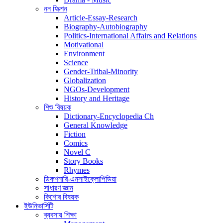
নন ফিক্শন
Article-Essay-Research
Biography-Autobiography
Politics-International Affairs and Relations
Motivational
Environment
Science
Gender-Tribal-Minority
Globalization
NGOs-Development
History and Heritage
শিশু বিষয়ক
Dictionary-Encyclopedia Ch
General Knowledge
Fiction
Comics
Novel C
Story Books
Rhymes
ডিকশনারি-এনসাইক্লোপিডিয়া
সাধারণ জ্ঞান
কিশোর বিষয়ক
ইউনিভার্সিটি
ব্যবসায় শিক্ষা