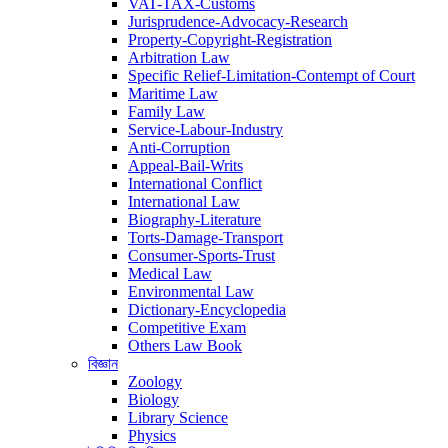
VAT-TAX-Customs
Jurisprudence-Advocacy-Research
Property-Copyright-Registration
Arbitration Law
Specific Relief-Limitation-Contempt of Court
Maritime Law
Family Law
Service-Labour-Industry
Anti-Corruption
Appeal-Bail-Writs
International Conflict
International Law
Biography-Literature
Torts-Damage-Transport
Consumer-Sports-Trust
Medical Law
Environmental Law
Dictionary-Encyclopedia
Competitive Exam
Others Law Book
বিজ্ঞান
Zoology
Biology
Library Science
Physics