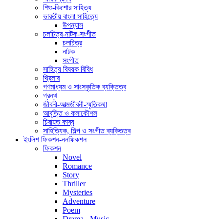
শিশু-কিশোর সাহিত্য
ভারতীয় বাংলা সাহিত্যে
উপন্যাস
চলচিত্র-নাটক-সংগীত
চলচিত্র
নাটক
সংগীত
সাহিত্য বিষয়ক বিবিধ
থ্রিলার
গণমাধ্যম ও সাংস্কৃতিক ব্যক্তিত্ব
গ্রন্থ
জীবনী-আত্মজীবনী-স্মৃতিকথা
আবৃত্তি ও কলাকৌশল
চিরায়ত কাব্য
সাহিত্যিক, শিল্প ও সংগীত ব্যক্তিত্ব
ইংলিশ ফিকশন-ননফিকশন
ফিকশন
Novel
Romance
Story
Thriller
Mysteries
Adventure
Poem
Drama - Music