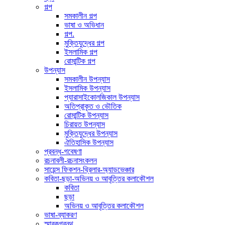
গল্প
সমকালীন গল্প
ভাষা ও অভিধান
গল্প.
মুক্তিযুদ্ধের গল্প
ইসলামিক গল্প
রোমান্টিক গল্প
উপন্যাস
সমকালীন উপন্যাস
ইসলামিক উপন্যাস
প্যারাসাইকোলজিকাল উপন্যাস
অতিপ্রাকৃত ও ভৌতিক
রোমান্টিক উপন্যাস
চিরায়ত উপন্যাস
মুক্তিযুদ্ধের উপন্যাস
ঐতিহাসিক উপন্যাস
প্রবন্ধ-গবেষণা
রচনাবলী-রচনাসংকলন
সায়েন্স ফিকশন-থ্রিলার-অ্যাডভেঞ্চার
কবিতা-ছড়া-অভিনয় ও আবৃত্তির কলাকৌশল
কবিতা
ছড়া
অভিনয় ও আবৃত্তির কলাকৌশল
ভাষা-ব্যাকরণ
স্মারকগ্রন্থ