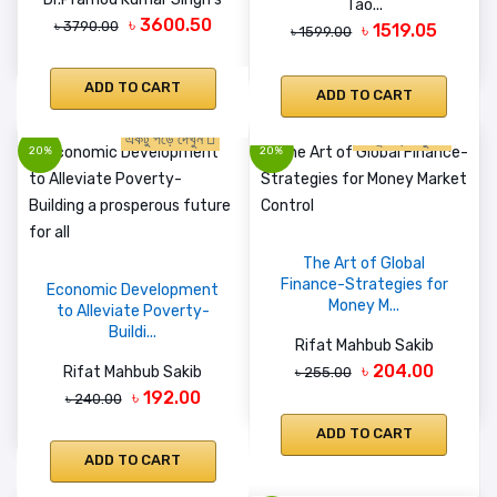
Tao...
৳ 3600.50
৳ 3790.00
৳ 1519.05
৳ 1599.00
ADD TO CART
ADD TO CART
একটু পড়ে দেখুন
একটু পড়ে দেখুন
20%
20%
The Art of Global
Finance-Strategies for
Economic Development
Money M...
to Alleviate Poverty-
Buildi...
Rifat Mahbub Sakib
৳ 204.00
Rifat Mahbub Sakib
৳ 255.00
৳ 192.00
৳ 240.00
ADD TO CART
ADD TO CART