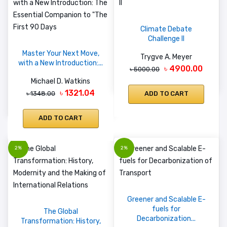
Climate Debate
Challenge II
Master Your Next Move,
Trygve A. Meyer
with a New Introduction:...
৳ 4900.00
৳ 5000.00
Michael D. Watkins
৳ 1321.04
ADD TO CART
৳ 1348.00
ADD TO CART
2%
2%
Greener and Scalable E-
fuels for
The Global
Decarbonization...
Transformation: History,