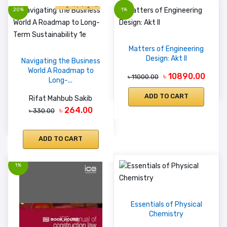
একটু পড়ে দেখুন
20%
1%
Matters of Engineering
Design: Akt II
Navigating the Business
World A Roadmap to
৳ 10890.00
৳ 11000.00
Long-...
ADD TO CART
Rifat Mahbub Sakib
৳ 264.00
৳ 330.00
ADD TO CART
1%
Essentials of Physical
Chemistry