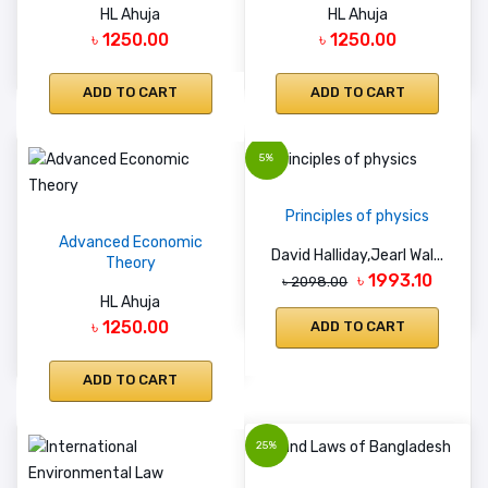
HL Ahuja
HL Ahuja
৳ 1250.00
৳ 1250.00
ADD TO CART
ADD TO CART
5%
Principles of physics
Advanced Economic
David Halliday,Jearl Wal...
Theory
৳ 1993.10
৳ 2098.00
HL Ahuja
৳ 1250.00
ADD TO CART
ADD TO CART
25%