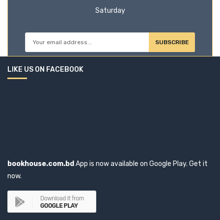
Douglas B. West
Saturday
Merrell
Dr. Abul Kalam Azad, Ph.D.
Ministry of Chittagong Hill Tracts Affairs
Dr. Betsy Vinolia Rajasingh
SUBSCRIBE
Ministry of Finance Bangladesh
Dr. Gunjan Gupta
Ministry of Shipping
LIKE US ON FACEBOOK
Dr. M.A. Muktadir
Mridul Prokashon
Dr. MD. Abdur Rob Howlader
Mukti Cox's Bazar
Dr. Md.Iqbal Hossain
nai010, Ecoshape
Dr. Mohammad Mahfuzur Rahman
Nation Press
Dr. Shafiq A Siddiq
Nazrul Academy
Dr. Shah Md. Ahsan Habib
New Age International
bookhouse.com.bd
App is now available on Google Play. Get it
Dr. Shamsul Alom
New Central Book Agency (P) Ltd.
now.
Dr. Siddharth Shankar Sharma
Norton
Dr. SM Hasanuzzaman
Ontario International Development Agency
Dr. T.S.N Murthy