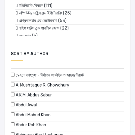
ইঞ্জিনিয়ারিং বিষয়ক
(111)
কম্পিউটার সাইন্স এন্ড ইঞ্জিনিয়ারিং
(25)
এগ্রিকালচার এন্ড ভেটেরিনারি
(53)
লাইফ সাইন্স এন্ড পাবলিক হেলথ
(22)
এডুকেশন
(5)
SORT BY AUTHOR
১৯৭১ঃ গণহত্যা - নির্যাতন আর্কাইভ ও জাদুঘর ট্রাস্ট
A. Mushtaque R. Chowdhury
A.K.M. Abdus Sabur
Abdul Awal
Abdul Mabud Khan
Abdur Rob Khan
Abhigyan Bhattacharjee