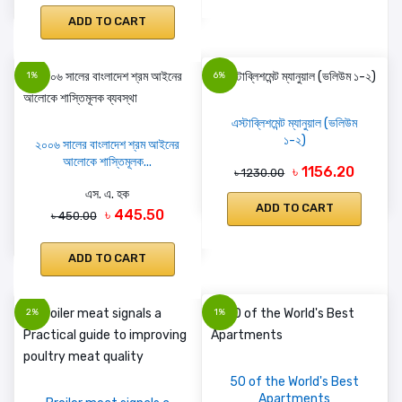
ADD TO CART
1%
6%
এস্টাব্লিশমেন্ট ম্যানুয়াল (ভলিউম
১-২)
২০০৬ সালের বাংলাদেশ শ্রম আইনের
আলোকে শাস্তিমূলক...
৳ 1156.20
৳ 1230.00
এস. এ. হক
ADD TO CART
৳ 445.50
৳ 450.00
ADD TO CART
2%
1%
50 of the World's Best
Apartments