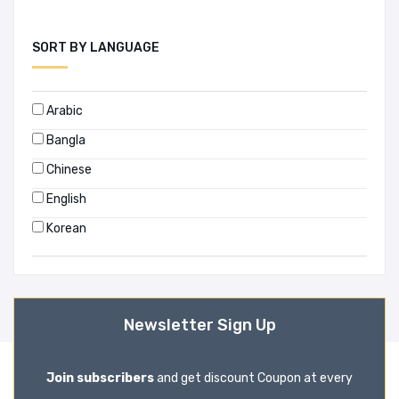
David Catling
KATALYST
David De Cremer
Kawade Shobo Shinsha
SORT BY LANGUAGE
David Frederick Ross
KESUN
David Halliday
Khanna Publishers
Arabic
David Holloway
KOKP
Bangla
David Impey
Larsen & keller
Chinese
David J. Lewis
Lawmann's Publication
English
David Money Harris
Legal Counsel
Korean
Dennis G Tasa
Legal Research Center (LRC)
Dhruba Kumar
LexisNexis
Diane Keaton
M. A. Harun
Newsletter Sign Up
Dilip K. Chakrabarti
Macmillan
Donald R. Brown
Manusher Jonno Foundation
Join subscribers
and get discount Coupon at every
Doug Lowe
McGraw- Hill Education