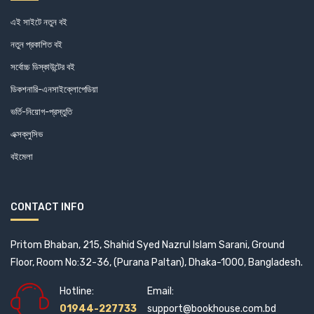
Farah Deeba Chowdhury
Refugee and Migratory Movement Research Unit
এই সাইটে নতুন বই
Fernando de Haro
Rizzoli
নতুন প্রকাশিত বই
Fischer
Rood Bont Agricultural publishers
সর্বোচ্চ ডিস্কাউন্টের বই
Foqia Sadiq Khan
Routledge
ডিকশনারি-এনসাইক্লোপেডিয়া
Frederick K Lutgens
S Chand Publishing
ভর্তি-নিয়োগ-প্রস্তুতি
G D Tuli
SAARC Agriculture Center
এক্সক্লুসিভ
Gamini Keerawella
Sage
বইমেলা
Gary Vaynerchuk
Sampad South Asian Arts & heritage
Gary Walsh
Scientific Message Limited
CONTACT INFO
Gaurav Garg
Serene Woods
Geoffrey D. Wood
Pritom Bhaban, 215, Shahid Syed Nazrul Islam Sarani, Ground
ShikkhaBichitra
Floor, Room No:32-36, (Purana Paltan), Dhaka-1000, Bangladesh.
George Lawson
SME Foundation
George S. Clason
Hotline:
Email:
Springer International Publishing
01944-227733
support@bookhouse.com.bd
Gisue Hariri