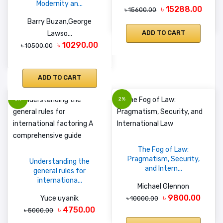
Modernity an...
৳ 15288.00
৳ 15600.00
Barry Buzan,George
ADD TO CART
Lawso...
৳ 10290.00
৳ 10500.00
ADD TO CART
5%
2%
The Fog of Law:
Pragmatism, Security,
Understanding the
and Intern...
general rules for
internationa...
Michael Glennon
৳ 9800.00
Yuce uyanik
৳ 10000.00
৳ 4750.00
৳ 5000.00