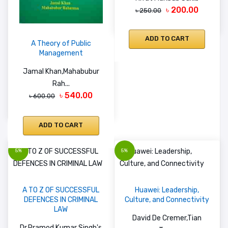
৳ 200.00
৳ 250.00
ADD TO CART
A Theory of Public
Management
Jamal Khan,Mahabubur
Rah...
৳ 540.00
৳ 600.00
ADD TO CART
5%
5%
A TO Z OF SUCCESSFUL
Huawei: Leadership,
DEFENCES IN CRIMINAL
Culture, and Connectivity
LAW
David De Cremer,Tian
Dr.Pramod Kumar Singh's