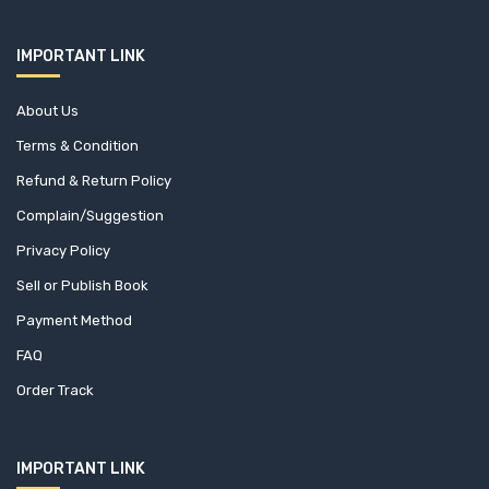
Osder Publications
Dr.L.Kabir
Oxford University Press
IMPORTANT LINK
Dr.Pramod Kumar Singh's
P L D
Durga Das Basu
About Us
Pacific Books International
Dwijendra Tripathi
Terms & Condition
Page one
Eduardo Engel
Refund & Return Policy
Palgrave Macmillan
Edward j. Tarbuck
Complain/Suggestion
Pathak Shamabesh
Edward R. Bosley
Privacy Policy
Pearson India Education Service Pvt. Ltd.
Sell or Publish Book
Ehsan Imdad
Penguin Books
Payment Method
Eimear Spain
Phaidon
FAQ
Elizabeth Verkey
PHI Learning Private Limited
Order Track
Ellen Bal
Pratical Action Publising Ltd
Esther Duflo
Prestel
Faizanur Rahman
IMPORTANT LINK
Private Publish