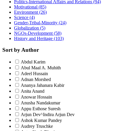
Politics-International Affairs and Relations
(94)
Motivational
(85)
Environment
(26)
Science
(4)
Gender-Tribal-Minority
(24)
Globalization
(5)
NGOs-Development
(58)
History and Heritage
(103)
Sort by Author
Abdul Karim
Abul Maal A. Muhith
Adeel Hussain
Adnan Morshed
Ananya Jahanara Kabir
Anita Anand
Anowar Hossain
Anusha Nandakumar
Appu Esthose Suresh
Arjun Dev^Indira Arjun Dev
Ashok Kumar Pandey
Audrey Truschke