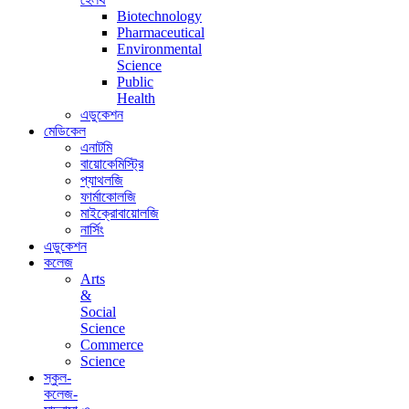
Biotechnology
Pharmaceutical
Environmental
Science
Public
Health
এডুকেশন
মেডিকেল
এনাটমি
বায়োকেমিস্ট্রি
প্যাথলজি
ফার্মাকোলজি
মাইক্রোবায়োলজি
নার্সিং
এডুকেশন
কলেজ
Arts
&
Social
Science
Commerce
Science
স্কুল-
কলেজ-