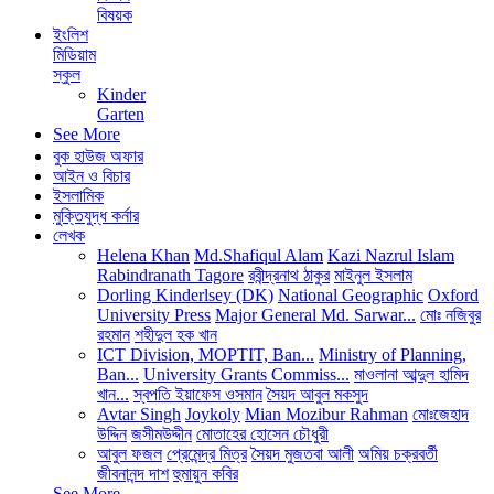
বিষয়ক
ইংলিশ
মিডিয়াম
স্কুল
Kinder
Garten
See More
বুক হাউজ অফার
আইন ও বিচার
ইসলামিক
মুক্তিযুদ্ধ কর্নার
লেখক
Helena Khan
Md.Shafiqul Alam
Kazi Nazrul Islam
Rabindranath Tagore
রবীন্দ্রনাথ ঠাকুর
মাইনুল ইসলাম
Dorling Kinderlsey (DK)
National Geographic
Oxford
University Press
Major General Md. Sarwar...
মোঃ নজিবুর
রহমান
শহীদুল হক খান
ICT Division, MOPTIT, Ban...
Ministry of Planning,
Ban...
University Grants Commiss...
মাওলানা আব্দুল হামিদ
খান...
স্বপতি ইয়াফেস ওসমান
সৈয়দ আবুল মকসুদ
Avtar Singh
Joykoly
Mian Mozibur Rahman
মোঃজেহাদ
উদ্দিন
জসীমউদ্দীন
মোতাহের হোসেন চৌধুরী
আবুল ফজল
প্রেমেন্দ্র মিত্র
সৈয়দ মুজতবা আলী
অমিয় চক্রবর্তী
জীবনানন্দ দাশ
হুমায়ুন কবির
See More