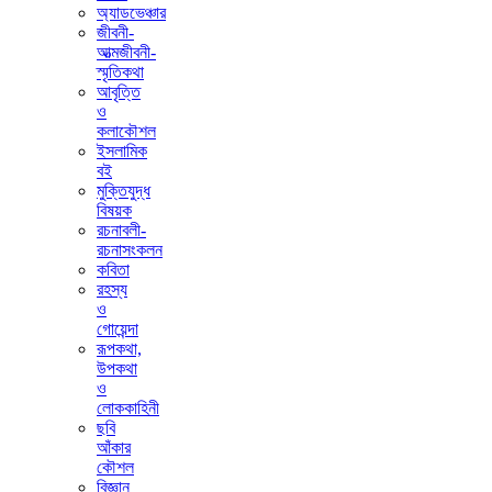
অ্যাডভেঞ্চার
জীবনী-
আত্মজীবনী-
স্মৃতিকথা
আবৃত্তি
ও
কলাকৌশল
ইসলামিক
বই
মুক্তিযুদ্ধ
বিষয়ক
রচনাবলী-
রচনাসংকলন
কবিতা
রহস্য
ও
গোয়েন্দা
রূপকথা,
উপকথা
ও
লোককাহিনী
ছবি
আঁকার
কৌশল
বিজ্ঞান