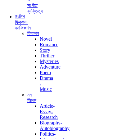
সংগীত
ব্যক্তিত্ব
ইংলিশ
ফিকশন-
ননফিকশন
ফিকশন
Novel
Romance
Story
Thriller
Mysteries
Adventure
Poem
Drama
-
Music
নন
ফিক্শন
Article-
Essay-
Research
Biography-
Autobiography
Politics-