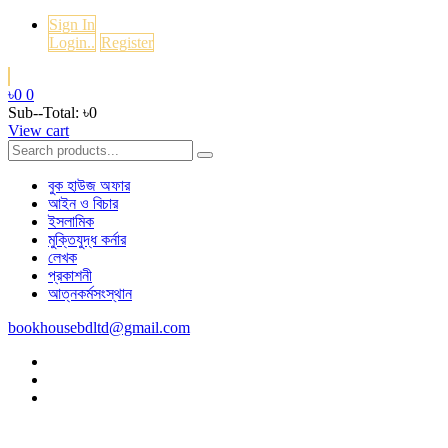
Sign In
Login..
Register
৳0
0
Sub--Total:
৳0
View cart
বুক হাউজ অফার
আইন ও বিচার
ইসলামিক
মুক্তিযুদ্ধ কর্নার
লেখক
প্রকাশনী
আত্নকর্মসংস্থান
bookhousebdltd@gmail.com