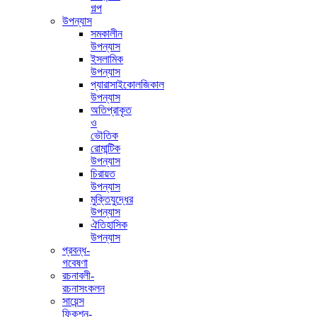
গল্প
উপন্যাস
সমকালীন
উপন্যাস
ইসলামিক
উপন্যাস
প্যারাসাইকোলজিকাল
উপন্যাস
অতিপ্রাকৃত
ও
ভৌতিক
রোমান্টিক
উপন্যাস
চিরায়ত
উপন্যাস
মুক্তিযুদ্ধের
উপন্যাস
ঐতিহাসিক
উপন্যাস
প্রবন্ধ-
গবেষণা
রচনাবলী-
রচনাসংকলন
সায়েন্স
ফিকশন-