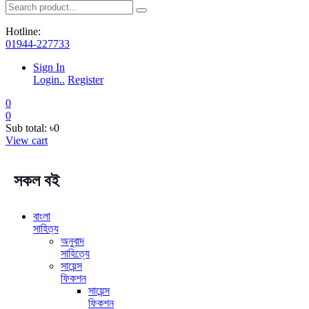
Hotline:
01944-227733
Sign In
Login..
Register
0
0
Sub total:
৳0
View cart
সকল বই
বাংলা
সাহিত্য
অনুবাদ
সাহিত্যে
সায়েন্স
ফিকশন
সায়েন্স
ফিকশন