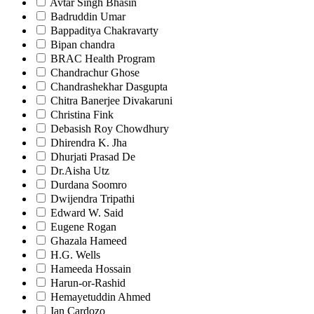
Avtar Singh Bhasin
Badruddin Umar
Bappaditya Chakravarty
Bipan chandra
BRAC Health Program
Chandrachur Ghose
Chandrashekhar Dasgupta
Chitra Banerjee Divakaruni
Christina Fink
Debasish Roy Chowdhury
Dhirendra K. Jha
Dhurjati Prasad De
Dr.Aisha Utz
Durdana Soomro
Dwijendra Tripathi
Edward W. Said
Eugene Rogan
Ghazala Hameed
H.G. Wells
Hameeda Hossain
Harun-or-Rashid
Hemayetuddin Ahmed
Ian Cardozo