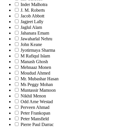
Inder Malhotra
J. M. Roberts
Jacob Abbott
Jagjeet Lally
Jaglul Alam
Jahanara Emam
Jawaharlal Nehru
John Keane
Jyotirmaya Sharma
M Rafiqul Islam
Manash Ghosh
Mehnaaz Monen
Moudud Ahmed
Mr. Mubashar Hasan
Ms Peggy Mohan
Muntassir Mamoon
Nikhil Menon
Odd Arne Westad
Perveen Ahmad
Peter Frankopan
Peter Mansfield
Pierre Paul Darrac