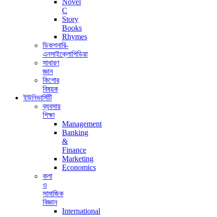
Novel
C
Story
Books
Rhymes
ডিকশনারি-
এনসাইক্লোপিডিয়া
সাধারণ
জ্ঞান
কিশোর
বিষয়ক
ইউনিভার্সিটি
ব্যবসায়
শিক্ষা
Management
Banking
&
Finance
Marketing
Economics
কলা
ও
সামাজিক
বিজ্ঞান
International