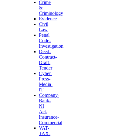
Crime
&
Criminology
Evidence
Civil
Law
Penal
Code-
Investigation
Deed-
Contract-
Draft-
Tender
Cyber-
Press-
Media-
IT
Company-
Bank-
NI
Act-
Insurance-
Commercial
VAT-
TAX-