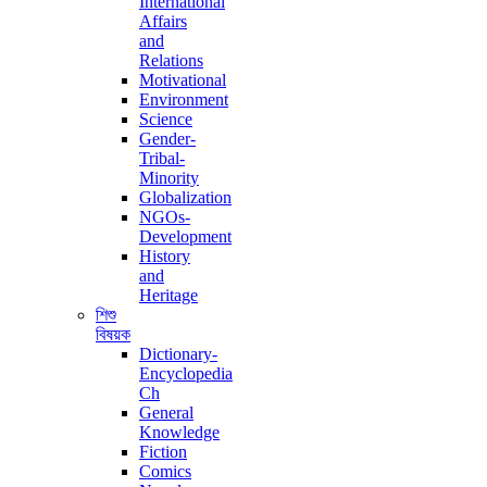
International
Affairs
and
Relations
Motivational
Environment
Science
Gender-
Tribal-
Minority
Globalization
NGOs-
Development
History
and
Heritage
শিশু
বিষয়ক
Dictionary-
Encyclopedia
Ch
General
Knowledge
Fiction
Comics