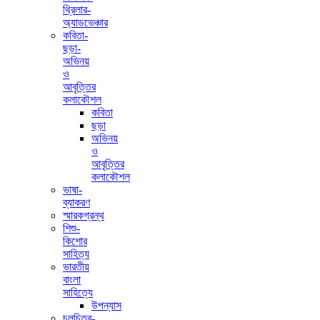
থ্রিলার-
অ্যাডভেঞ্চার
কবিতা-
ছড়া-
অভিনয়
ও
আবৃত্তির
কলাকৌশল
কবিতা
ছড়া
অভিনয়
ও
আবৃত্তির
কলাকৌশল
ভাষা-
ব্যাকরণ
স্মারকগ্রন্থ
শিশু-
কিশোর
সাহিত্য
ভারতীয়
বাংলা
সাহিত্যে
উপন্যাস
চলচিত্র-