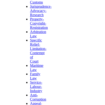
Customs
Jurisprudence-
Advocacy-
Research
Property-
Copyright-
Registration
Arbitration
Law
Specific
Relief-
Limitation-
Contempt
of
Court
Maritime
Law
Family
Law
Service-
Labour-
Industry
Anti-
Corruption
Appeal-