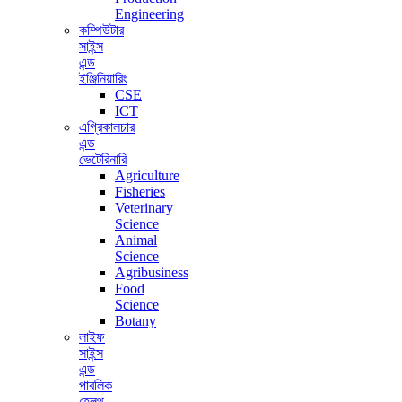
Engineering
কম্পিউটার
সাইন্স
এন্ড
ইঞ্জিনিয়ারিং
CSE
ICT
এগ্রিকালচার
এন্ড
ভেটেরিনারি
Agriculture
Fisheries
Veterinary
Science
Animal
Science
Agribusiness
Food
Science
Botany
লাইফ
সাইন্স
এন্ড
পাবলিক
হেলথ