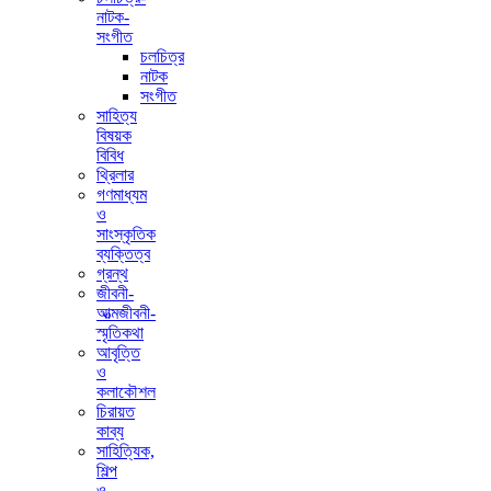
নাটক-
সংগীত
চলচিত্র
নাটক
সংগীত
সাহিত্য
বিষয়ক
বিবিধ
থ্রিলার
গণমাধ্যম
ও
সাংস্কৃতিক
ব্যক্তিত্ব
গ্রন্থ
জীবনী-
আত্মজীবনী-
স্মৃতিকথা
আবৃত্তি
ও
কলাকৌশল
চিরায়ত
কাব্য
সাহিত্যিক,
শিল্প
ও