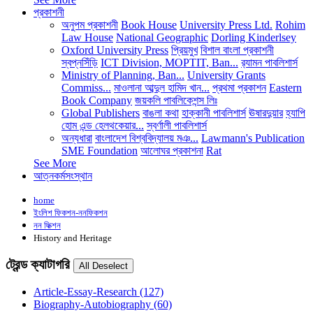
প্রকাশনী
অনুপম প্রকাশনী
Book House
University Press Ltd.
Rohim
Law House
National Geographic
Dorling Kinderlsey
Oxford University Press
প্রিয়মুখ
বিশাল বাংলা প্রকাশনী
স্বপ্নসিঁড়ি
ICT Division, MOPTIT, Ban...
র‍্যামন পাবলিশার্স
Ministry of Planning, Ban...
University Grants
Commiss...
মাওলানা আব্দুল হামিদ খান...
প্রথমা প্রকাশন
Eastern
Book Company
জয়কলি পাবলিকেশন্স লিঃ
Global Publishers
বাঙলা কথা
হাক্কানী পাবলিশার্স
ঊষারদুয়ার
হ্যাপি
হোম এন্ড হেলথকেয়ার...
স্বর্ণালী পাবলিশার্স
অন্যধারা
বাংলাদেশ বিশ্ববিদ্যালয় মঞ...
Lawmann's Publication
SME Foundation
আলোঘর প্রকাশনা
Rat
See More
আত্নকর্মসংস্থান
home
ইংলিশ ফিকশন-ননফিকশন
নন ফিক্শন
History and Heritage
ট্রেন্ড ক্যাটাগরি
Article-Essay-Research
(127)
Biography-Autobiography
(60)