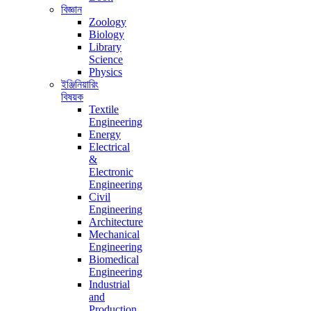
বিজ্ঞান
Zoology
Biology
Library
Science
Physics
ইঞ্জিনিয়ারিং
বিষয়ক
Textile
Engineering
Energy
Electrical
&
Electronic
Engineering
Civil
Engineering
Architecture
Mechanical
Engineering
Biomedical
Engineering
Industrial
and
Production