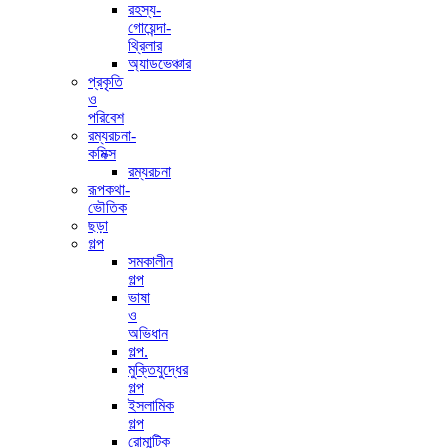
রহস্য-
গোয়েন্দা-
থ্রিলার
অ্যাডভেঞ্চার
প্রকৃতি
ও
পরিবেশ
রম্যরচনা-
কমিক্স
রম্যরচনা
রূপকথা-
ভৌতিক
ছড়া
গল্প
সমকালীন
গল্প
ভাষা
ও
অভিধান
গল্প.
মুক্তিযুদ্ধের
গল্প
ইসলামিক
গল্প
রোমান্টিক