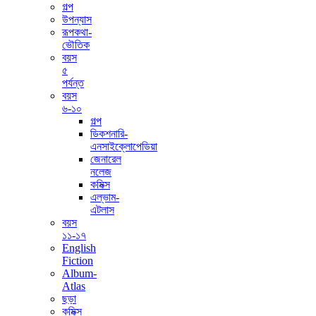
গল্প
উপন্যাস
রূপকথা-
ভৌতিক
বয়স
৫
পর্যন্ত
বয়স
৬-১০
গল্প
ডিকশনারি-
এনসাইক্লোপেডিয়া
জেনারেল
নলেজ
কমিক্স
এল্ভাম-
এটলাস
বয়স
১১-১৭
English
Fiction
Album-
Atlas
ছড়া
কমিক্স