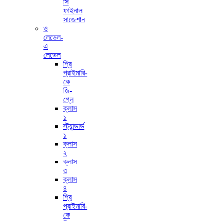
সি
ফাইনাল
সাজেশান
ও
লেভেল-
এ
লেভেল
প্রি
প্রাইমারি-
কে
জি-
প্লে
ক্লাস
১
স্ট্যান্ডার্ড
১
ক্লাস
২
ক্লাস
৩
ক্লাস
৪
প্রি
প্রাইমারি-
কে