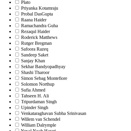
Plato
Priyanka Kotamraju
Probal DasGupta
Raana Haider
Ramachandra Guha
Rezaqul Haider
Roderick Matthews
Rutger Bregman
Safoora Razeq
Sandeep Saket
Sanjay Khan
Sekhar Bandyopadhyay
Shashi Tharoor
Simon Sebag Montefiore
Solomon Northup
Sufia Ahmed
Tahseen H. Ali
Tripurdaman Singh
Upinder Singh
Venkataraghavan Subha Srinivasan
Willem van Schendel
William Dalrymple
Yuval Noah Harari