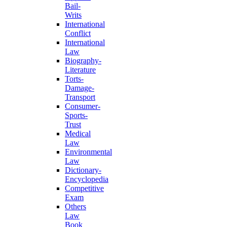
Bail-
Writs
International
Conflict
International
Law
Biography-
Literature
Torts-
Damage-
Transport
Consumer-
Sports-
Trust
Medical
Law
Environmental
Law
Dictionary-
Encyclopedia
Competitive
Exam
Others
Law
Book