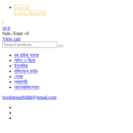
Sign In
Login..
Register
৳0
0
Sub--Total:
৳0
View cart
বুক হাউজ অফার
আইন ও বিচার
ইসলামিক
মুক্তিযুদ্ধ কর্নার
লেখক
প্রকাশনী
আত্নকর্মসংস্থান
bookhousebdltd@gmail.com