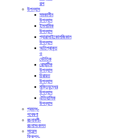
গল্প
উপন্যাস
সমকালীন
উপন্যাস
ইসলামিক
উপন্যাস
প্যারাসাইকোলজিকাল
উপন্যাস
অতিপ্রাকৃত
ও
ভৌতিক
রোমান্টিক
উপন্যাস
চিরায়ত
উপন্যাস
মুক্তিযুদ্ধের
উপন্যাস
ঐতিহাসিক
উপন্যাস
প্রবন্ধ-
গবেষণা
রচনাবলী-
রচনাসংকলন
সায়েন্স
ফিকশন-