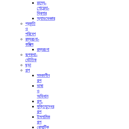
রহস্য-
গোয়েন্দা-
থ্রিলার
অ্যাডভেঞ্চার
প্রকৃতি
ও
পরিবেশ
রম্যরচনা-
কমিক্স
রম্যরচনা
রূপকথা-
ভৌতিক
ছড়া
গল্প
সমকালীন
গল্প
ভাষা
ও
অভিধান
গল্প.
মুক্তিযুদ্ধের
গল্প
ইসলামিক
গল্প
রোমান্টিক