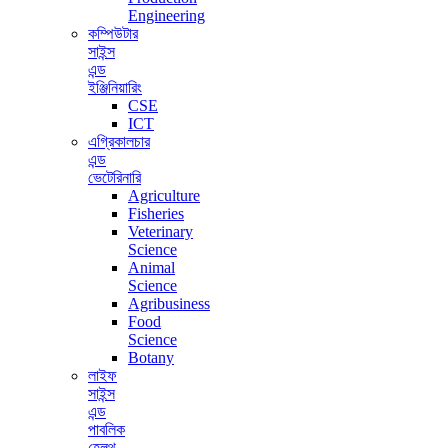
Engineering
কম্পিউটার
সাইন্স
এন্ড
ইঞ্জিনিয়ারিং
CSE
ICT
এগ্রিকালচার
এন্ড
ভেটেরিনারি
Agriculture
Fisheries
Veterinary
Science
Animal
Science
Agribusiness
Food
Science
Botany
লাইফ
সাইন্স
এন্ড
পাবলিক
হেলথ