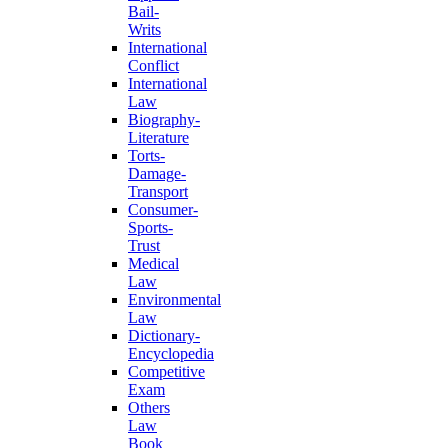
Bail-
Writs
International
Conflict
International
Law
Biography-
Literature
Torts-
Damage-
Transport
Consumer-
Sports-
Trust
Medical
Law
Environmental
Law
Dictionary-
Encyclopedia
Competitive
Exam
Others
Law
Book