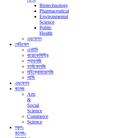
Biotechnology
Pharmaceutical
Environmental
Science
Public
Health
এডুকেশন
মেডিকেল
এনাটমি
বায়োকেমিস্ট্রি
প্যাথলজি
ফার্মাকোলজি
মাইক্রোবায়োলজি
নার্সিং
এডুকেশন
কলেজ
Arts
&
Social
Science
Commerce
Science
স্কুল-
কলেজ-