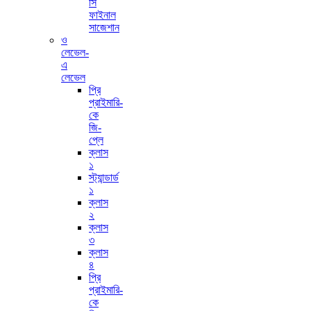
সি
ফাইনাল
সাজেশান
ও
লেভেল-
এ
লেভেল
প্রি
প্রাইমারি-
কে
জি-
প্লে
ক্লাস
১
স্ট্যান্ডার্ড
১
ক্লাস
২
ক্লাস
৩
ক্লাস
৪
প্রি
প্রাইমারি-
কে