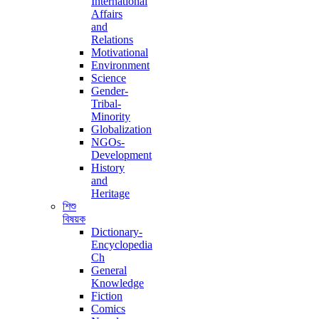
International
Affairs
and
Relations
Motivational
Environment
Science
Gender-
Tribal-
Minority
Globalization
NGOs-
Development
History
and
Heritage
শিশু
বিষয়ক
Dictionary-
Encyclopedia
Ch
General
Knowledge
Fiction
Comics