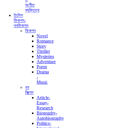
সংগীত
ব্যক্তিত্ব
ইংলিশ
ফিকশন-
ননফিকশন
ফিকশন
Novel
Romance
Story
Thriller
Mysteries
Adventure
Poem
Drama
-
Music
নন
ফিক্শন
Article-
Essay-
Research
Biography-
Autobiography
Politics-