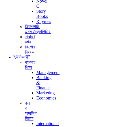
Novel
C
Story
Books
Rhymes
ডিকশনারি-
এনসাইক্লোপিডিয়া
সাধারণ
জ্ঞান
কিশোর
বিষয়ক
ইউনিভার্সিটি
ব্যবসায়
শিক্ষা
Management
Banking
&
Finance
Marketing
Economics
কলা
ও
সামাজিক
বিজ্ঞান
International