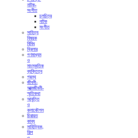
নাটক-
সংগীত
চলচিত্র
নাটক
সংগীত
সাহিত্য
বিষয়ক
বিবিধ
থ্রিলার
গণমাধ্যম
ও
সাংস্কৃতিক
ব্যক্তিত্ব
গ্রন্থ
জীবনী-
আত্মজীবনী-
স্মৃতিকথা
আবৃত্তি
ও
কলাকৌশল
চিরায়ত
কাব্য
সাহিত্যিক,
শিল্প
ও