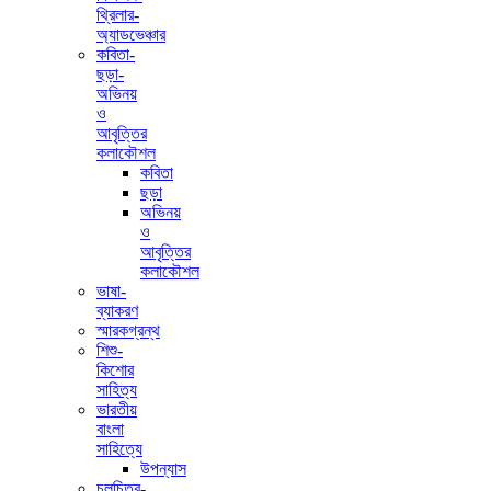
থ্রিলার-
অ্যাডভেঞ্চার
কবিতা-
ছড়া-
অভিনয়
ও
আবৃত্তির
কলাকৌশল
কবিতা
ছড়া
অভিনয়
ও
আবৃত্তির
কলাকৌশল
ভাষা-
ব্যাকরণ
স্মারকগ্রন্থ
শিশু-
কিশোর
সাহিত্য
ভারতীয়
বাংলা
সাহিত্যে
উপন্যাস
চলচিত্র-