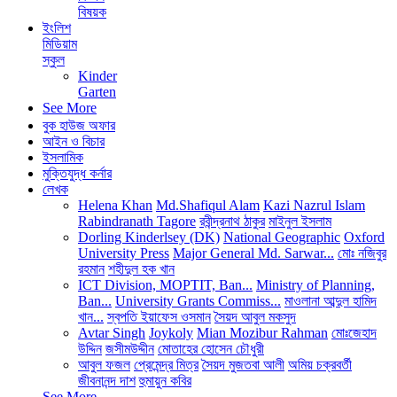
বিষয়ক
ইংলিশ
মিডিয়াম
স্কুল
Kinder
Garten
See More
বুক হাউজ অফার
আইন ও বিচার
ইসলামিক
মুক্তিযুদ্ধ কর্নার
লেখক
Helena Khan
Md.Shafiqul Alam
Kazi Nazrul Islam
Rabindranath Tagore
রবীন্দ্রনাথ ঠাকুর
মাইনুল ইসলাম
Dorling Kinderlsey (DK)
National Geographic
Oxford
University Press
Major General Md. Sarwar...
মোঃ নজিবুর
রহমান
শহীদুল হক খান
ICT Division, MOPTIT, Ban...
Ministry of Planning,
Ban...
University Grants Commiss...
মাওলানা আব্দুল হামিদ
খান...
স্বপতি ইয়াফেস ওসমান
সৈয়দ আবুল মকসুদ
Avtar Singh
Joykoly
Mian Mozibur Rahman
মোঃজেহাদ
উদ্দিন
জসীমউদ্দীন
মোতাহের হোসেন চৌধুরী
আবুল ফজল
প্রেমেন্দ্র মিত্র
সৈয়দ মুজতবা আলী
অমিয় চক্রবর্তী
জীবনানন্দ দাশ
হুমায়ুন কবির
See More