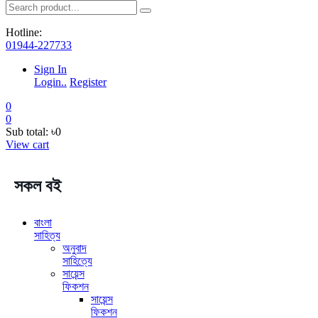
Hotline:
01944-227733
Sign In
Login..
Register
0
0
Sub total:
৳0
View cart
সকল বই
বাংলা
সাহিত্য
অনুবাদ
সাহিত্যে
সায়েন্স
ফিকশন
সায়েন্স
ফিকশন