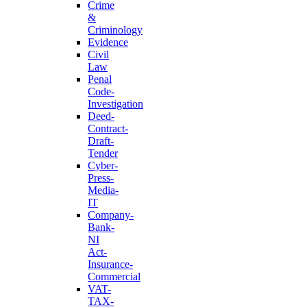
Crime
&
Criminology
Evidence
Civil
Law
Penal
Code-
Investigation
Deed-
Contract-
Draft-
Tender
Cyber-
Press-
Media-
IT
Company-
Bank-
NI
Act-
Insurance-
Commercial
VAT-
TAX-