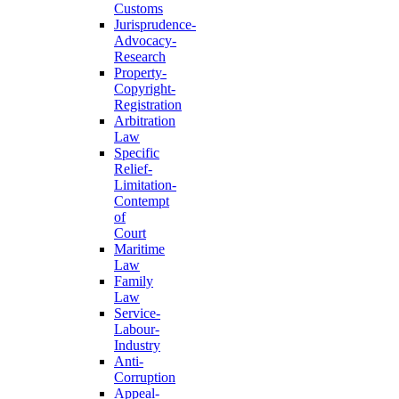
Customs
Jurisprudence-
Advocacy-
Research
Property-
Copyright-
Registration
Arbitration
Law
Specific
Relief-
Limitation-
Contempt
of
Court
Maritime
Law
Family
Law
Service-
Labour-
Industry
Anti-
Corruption
Appeal-