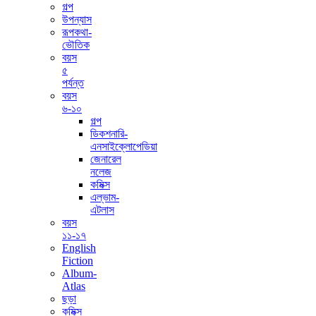
গল্প
উপন্যাস
রূপকথা-
ভৌতিক
বয়স
৫
পর্যন্ত
বয়স
৬-১০
গল্প
ডিকশনারি-
এনসাইক্লোপেডিয়া
জেনারেল
নলেজ
কমিক্স
এল্ভাম-
এটলাস
বয়স
১১-১৭
English
Fiction
Album-
Atlas
ছড়া
কমিক্স