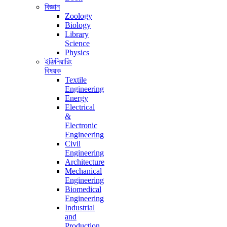
বিজ্ঞান
Zoology
Biology
Library
Science
Physics
ইঞ্জিনিয়ারিং
বিষয়ক
Textile
Engineering
Energy
Electrical
&
Electronic
Engineering
Civil
Engineering
Architecture
Mechanical
Engineering
Biomedical
Engineering
Industrial
and
Production