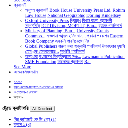
প্রকাশনী
অনুপম প্রকাশনী
Book House
University Press Ltd.
Rohim
Law House
National Geographic
Dorling Kinderlsey
Oxford University Press
প্রিয়মুখ
বিশাল বাংলা প্রকাশনী
স্বপ্নসিঁড়ি
ICT Division, MOPTIT, Ban...
র‍্যামন পাবলিশার্স
Ministry of Planning, Ban...
University Grants
Commiss...
মাওলানা আব্দুল হামিদ খান...
প্রথমা প্রকাশন
Eastern
Book Company
জয়কলি পাবলিকেশন্স লিঃ
Global Publishers
বাঙলা কথা
হাক্কানী পাবলিশার্স
ঊষারদুয়ার
হ্যাপি
হোম এন্ড হেলথকেয়ার...
স্বর্ণালী পাবলিশার্স
অন্যধারা
বাংলাদেশ বিশ্ববিদ্যালয় মঞ...
Lawmann's Publication
SME Foundation
আলোঘর প্রকাশনা
Rat
See More
আত্নকর্মসংস্থান
home
স্কুল-কলেজ-মাদ্রাসা-ও লেভেল-এ লেভেল
ও লেভেল-এ লেভেল
ক্লাস ৮
ট্রেন্ড ক্যাটাগরি
প্রি প্রাইমারি-কে জি-প্লে
(1)
ক্লাস ১
(3)