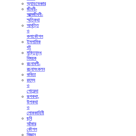
অ্যাডভেঞ্চার
জীবনী-
আত্মজীবনী-
স্মৃতিকথা
আবৃত্তি
ও
কলাকৌশল
ইসলামিক
বই
মুক্তিযুদ্ধ
বিষয়ক
রচনাবলী-
রচনাসংকলন
কবিতা
রহস্য
ও
গোয়েন্দা
রূপকথা,
উপকথা
ও
লোককাহিনী
ছবি
আঁকার
কৌশল
বিজ্ঞান