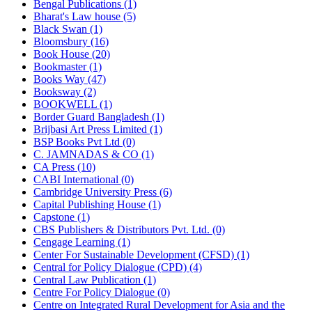
Bengal Publications (1)
Bharat's Law house (5)
Black Swan (1)
Bloomsbury (16)
Book House (20)
Bookmaster (1)
Books Way (47)
Booksway (2)
BOOKWELL (1)
Border Guard Bangladesh (1)
Brijbasi Art Press Limited (1)
BSP Books Pvt Ltd (0)
C. JAMNADAS & CO (1)
CA Press (10)
CABI International (0)
Cambridge University Press (6)
Capital Publishing House (1)
Capstone (1)
CBS Publishers & Distributors Pvt. Ltd. (0)
Cengage Learning (1)
Center For Sustainable Development (CFSD) (1)
Central for Policy Dialogue (CPD) (4)
Central Law Publication (1)
Centre For Policy Dialogue (0)
Centre on Integrated Rural Development for Asia and the