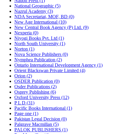
Nation Press (1)
National Geographic (5)
Nazrul Academy (3)
NDA Secretariat, MOF, BD (0)
New Age International (10)
New Central Book Agency (P) Ltd. (9)
Nexperia (0)
Niyogi Books Pvt. Ltd (1)
North South University (1)
Norton (1)
Nova Science Publishers (0)
Nymphea Publication (2)
Ontario International Development Agency (1)
Orient Blackswan Private Limited (4)
Orion (2)
OSDER Publication (0)
Osder Publications (2)
Osprey Publishing (6)
Oxford University Press (12)
P L D (31)
Pacific Books International (1)
Page one (1)
Pakistan Legal Decision (0)
Palgrave Macmillan (5)
PALOK PUBLISHERS (1)