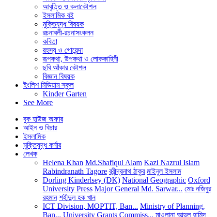
আবৃত্তি ও কলাকৌশল
ইসলামিক বই
মুক্তিযুদ্ধ বিষয়ক
রচনাবলী-রচনাসংকলন
কবিতা
রহস্য ও গোয়েন্দা
রূপকথা, উপকথা ও লোককাহিনী
ছবি আঁকার কৌশল
বিজ্ঞান বিষয়ক
ইংলিশ মিডিয়াম স্কুল
Kinder Garten
See More
বুক হাউজ অফার
আইন ও বিচার
ইসলামিক
মুক্তিযুদ্ধ কর্নার
লেখক
Helena Khan
Md.Shafiqul Alam
Kazi Nazrul Islam
Rabindranath Tagore
রবীন্দ্রনাথ ঠাকুর
মাইনুল ইসলাম
Dorling Kinderlsey (DK)
National Geographic
Oxford
University Press
Major General Md. Sarwar...
মোঃ নজিবুর
রহমান
শহীদুল হক খান
ICT Division, MOPTIT, Ban...
Ministry of Planning,
Ban...
University Grants Commiss...
মাওলানা আব্দুল হামিদ