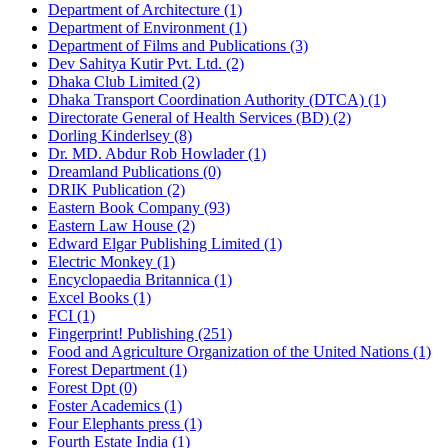
Department of Architecture (1)
Department of Environment (1)
Department of Films and Publications (3)
Dev Sahitya Kutir Pvt. Ltd. (2)
Dhaka Club Limited (2)
Dhaka Transport Coordination Authority (DTCA) (1)
Directorate General of Health Services (BD) (2)
Dorling Kinderlsey (8)
Dr. MD. Abdur Rob Howlader (1)
Dreamland Publications (0)
DRIK Publication (2)
Eastern Book Company (93)
Eastern Law House (2)
Edward Elgar Publishing Limited (1)
Electric Monkey (1)
Encyclopaedia Britannica (1)
Excel Books (1)
FCI (1)
Fingerprint! Publishing (251)
Food and Agriculture Organization of the United Nations (1)
Forest Department (1)
Forest Dpt (0)
Foster Academics (1)
Four Elephants press (1)
Fourth Estate India (1)