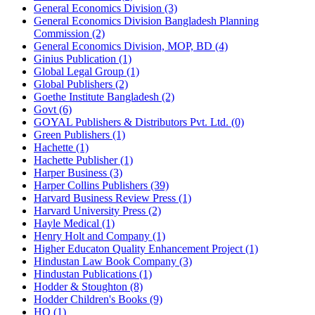
General Economics Division (3)
General Economics Division Bangladesh Planning
Commission (2)
General Economics Division, MOP, BD (4)
Ginius Publication (1)
Global Legal Group (1)
Global Publishers (2)
Goethe Institute Bangladesh (2)
Govt (6)
GOYAL Publishers & Distributors Pvt. Ltd. (0)
Green Publishers (1)
Hachette (1)
Hachette Publisher (1)
Harper Business (3)
Harper Collins Publishers (39)
Harvard Business Review Press (1)
Harvard University Press (2)
Hayle Medical (1)
Henry Holt and Company (1)
Higher Educaton Quality Enhancement Project (1)
Hindustan Law Book Company (3)
Hindustan Publications (1)
Hodder & Stoughton (8)
Hodder Children's Books (9)
HQ (1)