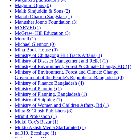
Magnum Opus (0)
Malik Sirajuddin & Sons (2)
Manob Dharmo Sangsker (1)
Manusher Jonno Foundation (3)
MARVEl (1)
McGraw- Hill Education (3)
Merrell (1)
Michael Glennon (0)
Mina Book House (0)
Ministry of Chittagong Hill Tracts Affairs (1)
Ministry of Disaster Management and Relief (1)
Ministry of Environment, Forest & Climate Change, BD (1)
Ministry of Environment, Forest and Climate Change
Government of the People's Republic of Bangladesh (0)
Ministry of Finance Bangladesh (4)
Ministry of Planning (1)
Ministry of Planning, Bangladesh (1)
Ministry of Shipping (1)
Ministry of Women and Children Affairs, Bd (1)
Mitra & Ghosh Publishers (8)
Mridul Prokashon (1)
Mukti Cox's Bazar (1)
Mukto Akash Media StarLimited (1)
nai010, Ecoshape (1)