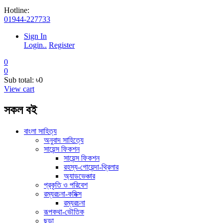
Hotline:
01944-227733
Sign In
Login..
Register
0
0
Sub total:
৳0
View cart
সকল বই
বাংলা সাহিত্য
অনুবাদ সাহিত্যে
সায়েন্স ফিকশন
সায়েন্স ফিকশন
রহস্য-গোয়েন্দা-থ্রিলার
অ্যাডভেঞ্চার
প্রকৃতি ও পরিবেশ
রম্যরচনা-কমিক্স
রম্যরচনা
রূপকথা-ভৌতিক
ছড়া