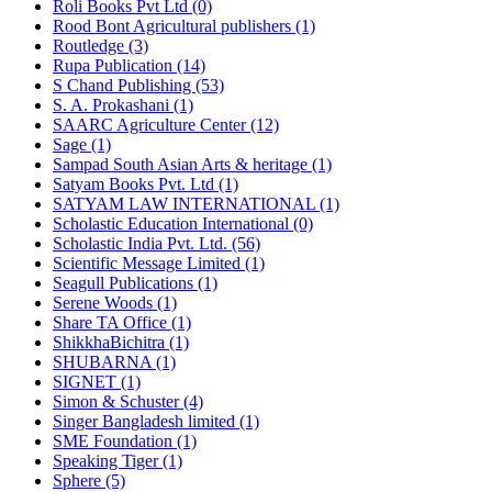
Roli Books Pvt Ltd (0)
Rood Bont Agricultural publishers (1)
Routledge (3)
Rupa Publication (14)
S Chand Publishing (53)
S. A. Prokashani (1)
SAARC Agriculture Center (12)
Sage (1)
Sampad South Asian Arts & heritage (1)
Satyam Books Pvt. Ltd (1)
SATYAM LAW INTERNATIONAL (1)
Scholastic Education International (0)
Scholastic India Pvt. Ltd. (56)
Scientific Message Limited (1)
Seagull Publications (1)
Serene Woods (1)
Share TA Office (1)
ShikkhaBichitra (1)
SHUBARNA (1)
SIGNET (1)
Simon & Schuster (4)
Singer Bangladesh limited (1)
SME Foundation (1)
Speaking Tiger (1)
Sphere (5)