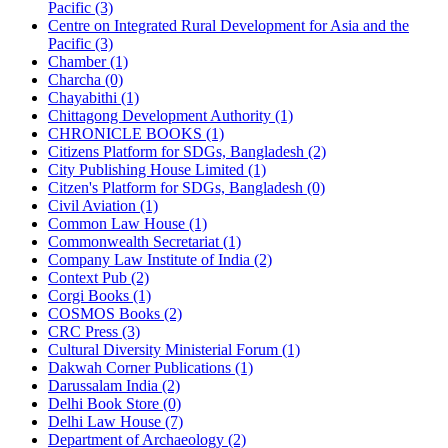
Pacific (3)
Centre on Integrated Rural Development for Asia and the
Pacific (3)
Chamber (1)
Charcha (0)
Chayabithi (1)
Chittagong Development Authority (1)
CHRONICLE BOOKS (1)
Citizens Platform for SDGs, Bangladesh (2)
City Publishing House Limited (1)
Citzen's Platform for SDGs, Bangladesh (0)
Civil Aviation (1)
Common Law House (1)
Commonwealth Secretariat (1)
Company Law Institute of India (2)
Context Pub (2)
Corgi Books (1)
COSMOS Books (2)
CRC Press (3)
Cultural Diversity Ministerial Forum (1)
Dakwah Corner Publications (1)
Darussalam India (2)
Delhi Book Store (0)
Delhi Law House (7)
Department of Archaeology (2)