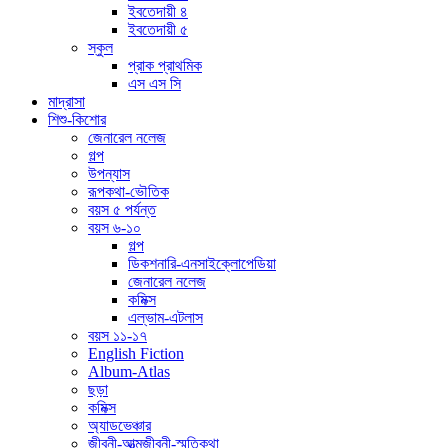
ইবতেদায়ী ৪
ইবতেদায়ী ৫
স্কুল
প্রাক প্রাথমিক
এস এস সি
মাদ্রাসা
শিশু-কিশোর
জেনারেল নলেজ
গল্প
উপন্যাস
রূপকথা-ভৌতিক
বয়স ৫ পর্যন্ত
বয়স ৬-১০
গল্প
ডিকশনারি-এনসাইক্লোপেডিয়া
জেনারেল নলেজ
কমিক্স
এল্ভাম-এটলাস
বয়স ১১-১৭
English Fiction
Album-Atlas
ছড়া
কমিক্স
অ্যাডভেঞ্চার
জীবনী-আত্মজীবনী-স্মৃতিকথা