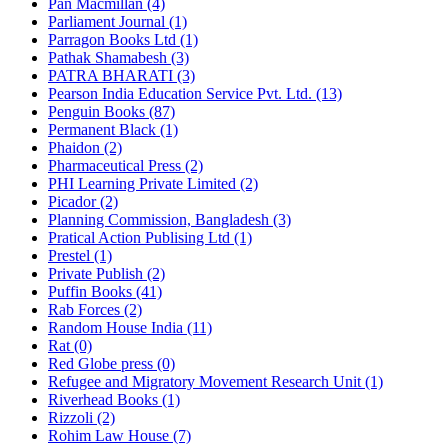
Pan Macmillan (4)
Parliament Journal (1)
Parragon Books Ltd (1)
Pathak Shamabesh (3)
PATRA BHARATI (3)
Pearson India Education Service Pvt. Ltd. (13)
Penguin Books (87)
Permanent Black (1)
Phaidon (2)
Pharmaceutical Press (2)
PHI Learning Private Limited (2)
Picador (2)
Planning Commission, Bangladesh (3)
Pratical Action Publising Ltd (1)
Prestel (1)
Private Publish (2)
Puffin Books (41)
Rab Forces (2)
Random House India (11)
Rat (0)
Red Globe press (0)
Refugee and Migratory Movement Research Unit (1)
Riverhead Books (1)
Rizzoli (2)
Rohim Law House (7)