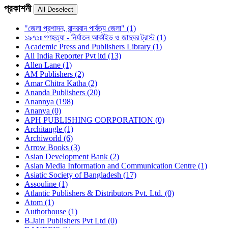
প্রকাশনী
"জেলা প্রশাসন, বান্দরবান পার্বত্য জেলা" (1)
১৯৭১ঃ গণহত্যা - নির্যাতন আর্কাইভ ও জাদুঘর ট্রাস্ট (1)
Academic Press and Publishers Library (1)
All India Reporter Pvt ltd (13)
Allen Lane (1)
AM Publishers (2)
Amar Chitra Katha (2)
Ananda Publishers (20)
Anannya (198)
Ananya (0)
APH PUBLISHING CORPORATION (0)
Architangle (1)
Archiworld (6)
Arrow Books (3)
Asian Development Bank (2)
Asian Media Information and Communication Centre (1)
Asiatic Society of Bangladesh (17)
Assouline (1)
Atlantic Publishers & Distributors Pvt. Ltd. (0)
Atom (1)
Authorhouse (1)
B.Jain Publishers Pvt Ltd (0)