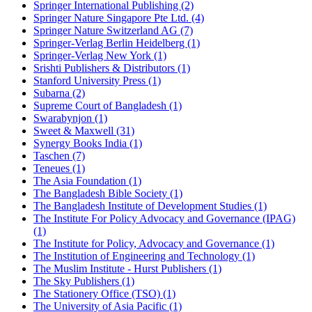
Springer International Publishing (2)
Springer Nature Singapore Pte Ltd. (4)
Springer Nature Switzerland AG (7)
Springer-Verlag Berlin Heidelberg (1)
Springer-Verlag New York (1)
Srishti Publishers & Distributors (1)
Stanford University Press (1)
Subarna (2)
Supreme Court of Bangladesh (1)
Swarabynjon (1)
Sweet & Maxwell (31)
Synergy Books India (1)
Taschen (7)
Teneues (1)
The Asia Foundation (1)
The Bangladesh Bible Society (1)
The Bangladesh Institute of Development Studies (1)
The Institute For Policy Advocacy and Governance (IPAG)
(1)
The Institute for Policy, Advocacy and Governance (1)
The Institution of Engineering and Technology (1)
The Muslim Institute - Hurst Publishers (1)
The Sky Publishers (1)
The Stationery Office (TSO) (1)
The University of Asia Pacific (1)