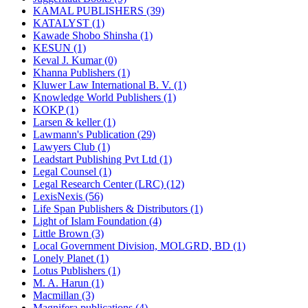
KAMAL PUBLISHERS (39)
KATALYST (1)
Kawade Shobo Shinsha (1)
KESUN (1)
Keval J. Kumar (0)
Khanna Publishers (1)
Kluwer Law International B. V. (1)
Knowledge World Publishers (1)
KOKP (1)
Larsen & keller (1)
Lawmann's Publication (29)
Lawyers Club (1)
Leadstart Publishing Pvt Ltd (1)
Legal Counsel (1)
Legal Research Center (LRC) (12)
LexisNexis (56)
Life Span Publishers & Distributors (1)
Light of Islam Foundation (4)
Little Brown (3)
Local Government Division, MOLGRD, BD (1)
Lonely Planet (1)
Lotus Publishers (1)
M. A. Harun (1)
Macmillan (3)
Magnifera publications (4)