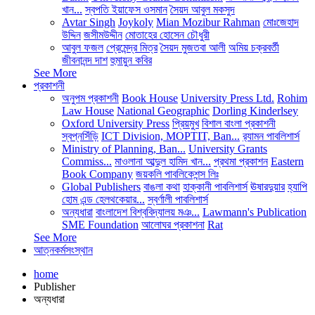
খান...
স্বপতি ইয়াফেস ওসমান
সৈয়দ আবুল মকসুদ
Avtar Singh
Joykoly
Mian Mozibur Rahman
মোঃজেহাদ
উদ্দিন
জসীমউদ্দীন
মোতাহের হোসেন চৌধুরী
আবুল ফজল
প্রেমেন্দ্র মিত্র
সৈয়দ মুজতবা আলী
অমিয় চক্রবর্তী
জীবনানন্দ দাশ
হুমায়ুন কবির
See More
প্রকাশনী
অনুপম প্রকাশনী
Book House
University Press Ltd.
Rohim
Law House
National Geographic
Dorling Kinderlsey
Oxford University Press
প্রিয়মুখ
বিশাল বাংলা প্রকাশনী
স্বপ্নসিঁড়ি
ICT Division, MOPTIT, Ban...
র‍্যামন পাবলিশার্স
Ministry of Planning, Ban...
University Grants
Commiss...
মাওলানা আব্দুল হামিদ খান...
প্রথমা প্রকাশন
Eastern
Book Company
জয়কলি পাবলিকেশন্স লিঃ
Global Publishers
বাঙলা কথা
হাক্কানী পাবলিশার্স
ঊষারদুয়ার
হ্যাপি
হোম এন্ড হেলথকেয়ার...
স্বর্ণালী পাবলিশার্স
অন্যধারা
বাংলাদেশ বিশ্ববিদ্যালয় মঞ...
Lawmann's Publication
SME Foundation
আলোঘর প্রকাশনা
Rat
See More
আত্নকর্মসংস্থান
home
Publisher
অন্যধারা