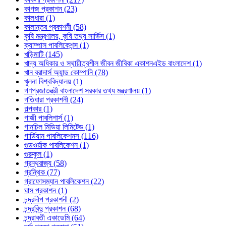
কাগজ প্রকাশন (23)
কালধারা (1)
কালান্তর প্রকাশনী (58)
কৃষি মন্ত্রণালয়, কৃষি তথ্য সার্ভিস (1)
ক্যাম্পাস পাবলিকেশন্স (1)
খড়িমাটি (145)
খাদ্য অধিকার ও স্থায়ীত্বশীল জীবন জীবিকা একাশনএইড বাংলাদেশ (1)
খান ব্রাদার্স অ্যান্ড কোম্পানি (78)
খুলনা বিশ্ববিদ্যালয় (1)
গণপ্রজাতন্ত্রী বাংলাদেশ সরকার তথ্য মন্ত্রণালয় (1)
গতিধারা প্রকাশনী (24)
গল্পকার (1)
গাজী পাবলিশার্স (1)
গানচিল মিডিয়া লিমিটেড (1)
গার্ডিয়ান পাবলিকেশনস (116)
গুডওর্য়াক পাবলিকেশন (1)
গুরুকুল (1)
গ্রন্থরাজ্য (58)
গ্রন্থিক (77)
গ্রাফোসম্যান পাবলিকেশন (22)
ঘাস প্রকাশন (1)
চন্দ্রদীপ প্রকাশনী (2)
চন্দ্রবিন্দু প্রকাশন (68)
চন্দ্রাবতী একাডেমি (64)