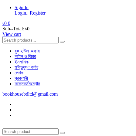
Sign In
Login..
Register
৳0
0
Sub--Total:
৳0
View cart
বুক হাউজ অফার
আইন ও বিচার
ইসলামিক
মুক্তিযুদ্ধ কর্নার
লেখক
প্রকাশনী
আত্নকর্মসংস্থান
bookhousebdltd@gmail.com