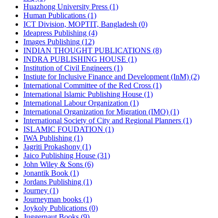
Huazhong University Press (1)
Human Publications (1)
ICT Division, MOPTIT, Bangladesh (0)
Ideapress Publishing (4)
Images Publishing (12)
INDIAN THOUGHT PUBLICATIONS (8)
INDRA PUBLISHING HOUSE (1)
Institution of Civil Engineers (1)
Instiute for Inclusive Finance and Development (InM) (2)
International Committee of the Red Cross (1)
International Islamic Publishing House (1)
International Labour Organization (1)
International Organization for Migration (IMO) (1)
International Society of City and Regional Planners (1)
ISLAMIC FOUDATION (1)
IWA Publishing (1)
Jagriti Prokashony (1)
Jaico Publishing House (31)
John Wiley & Sons (6)
Jonantik Book (1)
Jordans Publishing (1)
Journey (1)
Journeyman books (1)
Joykoly Publications (0)
Juggernaut Books (9)