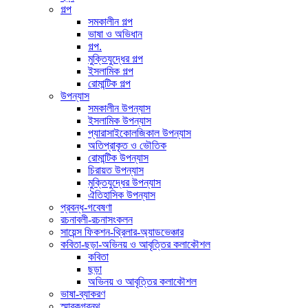
গল্প
সমকালীন গল্প
ভাষা ও অভিধান
গল্প.
মুক্তিযুদ্ধের গল্প
ইসলামিক গল্প
রোমান্টিক গল্প
উপন্যাস
সমকালীন উপন্যাস
ইসলামিক উপন্যাস
প্যারাসাইকোলজিকাল উপন্যাস
অতিপ্রাকৃত ও ভৌতিক
রোমান্টিক উপন্যাস
চিরায়ত উপন্যাস
মুক্তিযুদ্ধের উপন্যাস
ঐতিহাসিক উপন্যাস
প্রবন্ধ-গবেষণা
রচনাবলী-রচনাসংকলন
সায়েন্স ফিকশন-থ্রিলার-অ্যাডভেঞ্চার
কবিতা-ছড়া-অভিনয় ও আবৃত্তির কলাকৌশল
কবিতা
ছড়া
অভিনয় ও আবৃত্তির কলাকৌশল
ভাষা-ব্যাকরণ
স্মারকগ্রন্থ