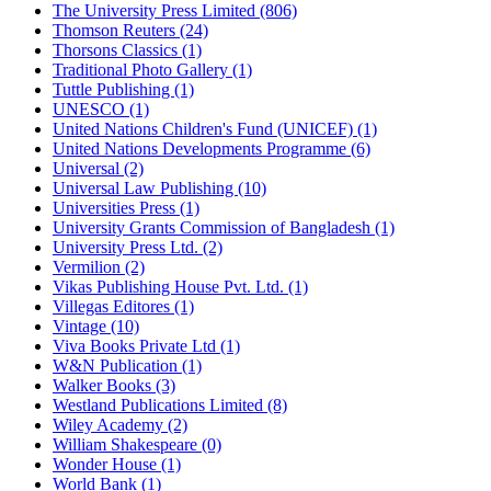
The University Press Limited (806)
Thomson Reuters (24)
Thorsons Classics (1)
Traditional Photo Gallery (1)
Tuttle Publishing (1)
UNESCO (1)
United Nations Children's Fund (UNICEF) (1)
United Nations Developments Programme (6)
Universal (2)
Universal Law Publishing (10)
Universities Press (1)
University Grants Commission of Bangladesh (1)
University Press Ltd. (2)
Vermilion (2)
Vikas Publishing House Pvt. Ltd. (1)
Villegas Editores (1)
Vintage (10)
Viva Books Private Ltd (1)
W&N Publication (1)
Walker Books (3)
Westland Publications Limited (8)
Wiley Academy (2)
William Shakespeare (0)
Wonder House (1)
World Bank (1)