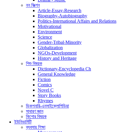
নন ফিক্শন
Article-Essay-Research
Biography-Autobiography
Politics-International Affairs and Relations
Motivational
Environment
Science
Gender-Tribal-Minority
Globalization
NGOs-Development
History and Heritage
শিশু বিষয়ক
Dictionary-Encyclopedia Ch
General Knowledge
Fiction
Comics
Novel C
Story Books
Rhymes
ডিকশনারি-এনসাইক্লোপিডিয়া
সাধারণ জ্ঞান
কিশোর বিষয়ক
ইউনিভার্সিটি
ব্যবসায় শিক্ষা