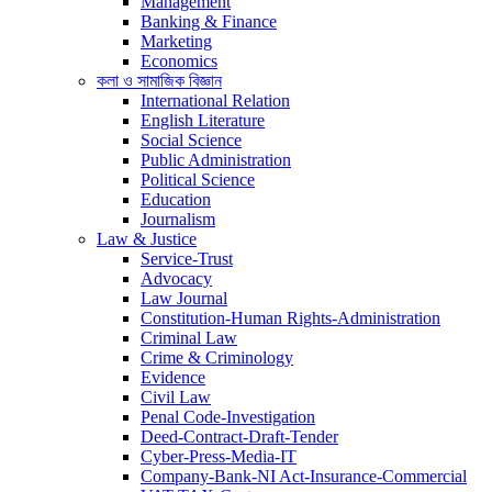
Management
Banking & Finance
Marketing
Economics
কলা ও সামাজিক বিজ্ঞান
International Relation
English Literature
Social Science
Public Administration
Political Science
Education
Journalism
Law & Justice
Service-Trust
Advocacy
Law Journal
Constitution-Human Rights-Administration
Criminal Law
Crime & Criminology
Evidence
Civil Law
Penal Code-Investigation
Deed-Contract-Draft-Tender
Cyber-Press-Media-IT
Company-Bank-NI Act-Insurance-Commercial