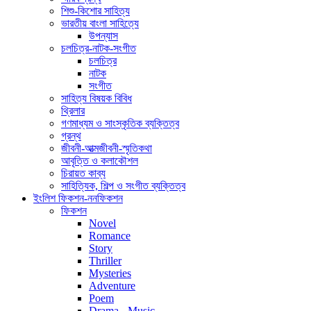
শিশু-কিশোর সাহিত্য
ভারতীয় বাংলা সাহিত্যে
উপন্যাস
চলচিত্র-নাটক-সংগীত
চলচিত্র
নাটক
সংগীত
সাহিত্য বিষয়ক বিবিধ
থ্রিলার
গণমাধ্যম ও সাংস্কৃতিক ব্যক্তিত্ব
গ্রন্থ
জীবনী-আত্মজীবনী-স্মৃতিকথা
আবৃত্তি ও কলাকৌশল
চিরায়ত কাব্য
সাহিত্যিক, শিল্প ও সংগীত ব্যক্তিত্ব
ইংলিশ ফিকশন-ননফিকশন
ফিকশন
Novel
Romance
Story
Thriller
Mysteries
Adventure
Poem
Drama - Music