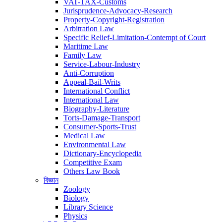
VAT-TAX-Customs
Jurisprudence-Advocacy-Research
Property-Copyright-Registration
Arbitration Law
Specific Relief-Limitation-Contempt of Court
Maritime Law
Family Law
Service-Labour-Industry
Anti-Corruption
Appeal-Bail-Writs
International Conflict
International Law
Biography-Literature
Torts-Damage-Transport
Consumer-Sports-Trust
Medical Law
Environmental Law
Dictionary-Encyclopedia
Competitive Exam
Others Law Book
বিজ্ঞান
Zoology
Biology
Library Science
Physics