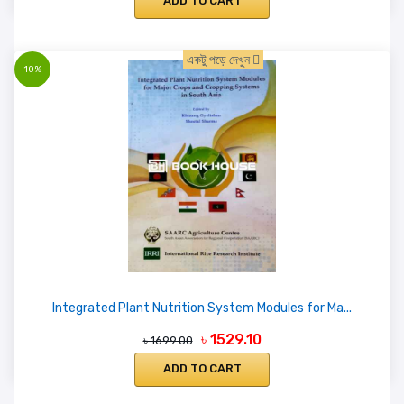
ADD TO CART
একটু পড়ে দেখুন
10%
Integrated Plant Nutrition System Modules for Ma...
৳ 1529.10
৳ 1699.00
ADD TO CART