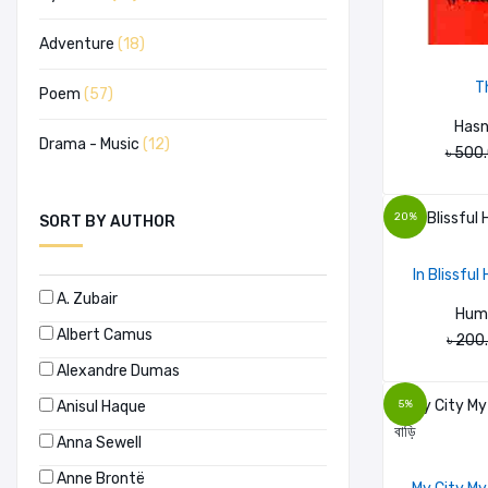
Adventure
(18)
T
Poem
(57)
Hasn
Drama - Music
(12)
৳ 500
20%
SORT BY AUTHOR
In Blissful
A. Zubair
Hum
Albert Camus
৳ 200
Alexandre Dumas
Anisul Haque
5%
Anna Sewell
Anne Brontë