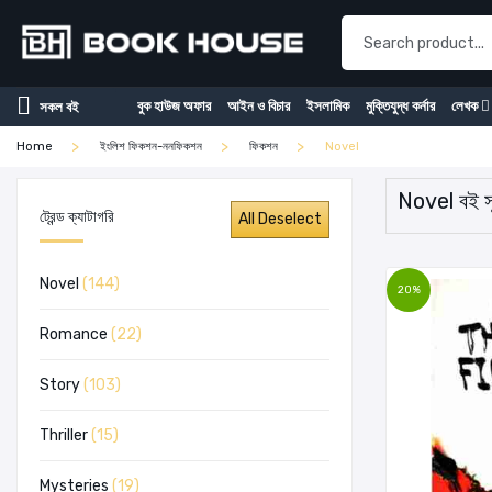
বুক হাউজ অফার
আইন ও বিচার
ইসলামিক
মুক্তিযুদ্ধ কর্নার
লেখক
সকল বই
Home
ইংলিশ ফিকশন-ননফিকশন
ফিকশন
Novel
Novel বই স
ট্রেন্ড ক্যাটাগরি
Novel
(144)
20%
Romance
(22)
Story
(103)
Thriller
(15)
Mysteries
(19)