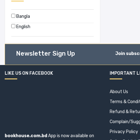
Oscar Wilde
Bangla
Paulo Coelho
English
Pearl S. Buck
R K Narayan
Rabindranath Tagore
Newsletter Sign Up
Join subsc
Renita D’Silva
Richard Bach
LIKE US ON FACEBOOK
IMPORTANT L
Ripon Haque
Robin Sharma
About Us
Rozsa Hajnoczy
Terms & Condi
Refund & Retur
Rudyard Kipling
Complain/Sugg
Ruskin Bond
Privacy Policy
S. M. Ali
bookhouse.com.bd
App is now available on