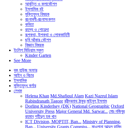
আবৃত্তি ও কলাকৌশল
ইসলামিক বই
মুক্তিযুদ্ধ বিষয়ক
রচনাবলী-রচনাসংকলন
কবিতা
রহস্য ও গোয়েন্দা
রূপকথা, উপকথা ও লোককাহিনী
ছবি আঁকার কৌশল
বিজ্ঞান বিষয়ক
ইংলিশ মিডিয়াম স্কুল
Kinder Garten
See More
বুক হাউজ অফার
আইন ও বিচার
ইসলামিক
মুক্তিযুদ্ধ কর্নার
লেখক
Helena Khan
Md.Shafiqul Alam
Kazi Nazrul Islam
Rabindranath Tagore
রবীন্দ্রনাথ ঠাকুর
মাইনুল ইসলাম
Dorling Kinderlsey (DK)
National Geographic
Oxford
University Press
Major General Md. Sarwar...
মোঃ নজিবুর
রহমান
শহীদুল হক খান
ICT Division, MOPTIT, Ban...
Ministry of Planning,
Ban...
University Grants Commiss...
মাওলানা আব্দুল হামিদ