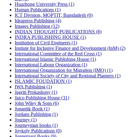
Huazhong University Press (1)
Human Publications (1)
ICT Division, MOPTIT, Bangladesh (0)
Ideapress Publishing (4)
Images Publishing (12)
INDIAN THOUGHT PUBLICATIONS (8)
INDRA PUBLISHING HOUSE (1)
Institution of Civil Engineers (1)
Instiute for Inclusive Finance and Development (InM) (2)
International Committee of the Red Cross (1)
International Islamic Publishing House (1)
International Labour Organization (1)
International Organization for Migration (IMO) (1)
International Society of City and Regional Planners (1)
ISLAMIC FOUDATION (1)
IWA Publishing (1)
Jagriti Prokashony (1)
Jaico Publishing House (31)
John Wiley & Sons (6)
Jonantik Book (1)
Jordans Publishing (1)
Journey (1)
Journeyman books (1)
Joykoly Publications (0)
Juggernaut Books (9)