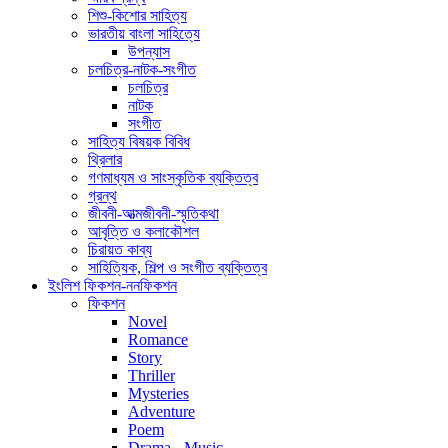
শিশু-কিশোর সাহিত্য
ভারতীয় বাংলা সাহিত্যে
উপন্যাস
চলচিত্র-নাটক-সংগীত
চলচিত্র
নাটক
সংগীত
সাহিত্য বিষয়ক বিবিধ
থ্রিলার
গণমাধ্যম ও সাংস্কৃতিক ব্যক্তিত্ব
গ্রন্থ
জীবনী-আত্মজীবনী-স্মৃতিকথা
আবৃত্তি ও কলাকৌশল
চিরায়ত কাব্য
সাহিত্যিক, শিল্প ও সংগীত ব্যক্তিত্ব
ইংলিশ ফিকশন-ননফিকশন
ফিকশন
Novel
Romance
Story
Thriller
Mysteries
Adventure
Poem
Drama - Music