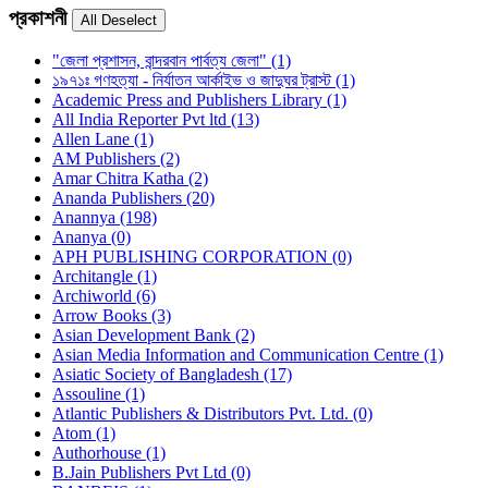
প্রকাশনী
"জেলা প্রশাসন, বান্দরবান পার্বত্য জেলা" (1)
১৯৭১ঃ গণহত্যা - নির্যাতন আর্কাইভ ও জাদুঘর ট্রাস্ট (1)
Academic Press and Publishers Library (1)
All India Reporter Pvt ltd (13)
Allen Lane (1)
AM Publishers (2)
Amar Chitra Katha (2)
Ananda Publishers (20)
Anannya (198)
Ananya (0)
APH PUBLISHING CORPORATION (0)
Architangle (1)
Archiworld (6)
Arrow Books (3)
Asian Development Bank (2)
Asian Media Information and Communication Centre (1)
Asiatic Society of Bangladesh (17)
Assouline (1)
Atlantic Publishers & Distributors Pvt. Ltd. (0)
Atom (1)
Authorhouse (1)
B.Jain Publishers Pvt Ltd (0)