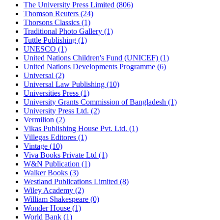
The University Press Limited (806)
Thomson Reuters (24)
Thorsons Classics (1)
Traditional Photo Gallery (1)
Tuttle Publishing (1)
UNESCO (1)
United Nations Children's Fund (UNICEF) (1)
United Nations Developments Programme (6)
Universal (2)
Universal Law Publishing (10)
Universities Press (1)
University Grants Commission of Bangladesh (1)
University Press Ltd. (2)
Vermilion (2)
Vikas Publishing House Pvt. Ltd. (1)
Villegas Editores (1)
Vintage (10)
Viva Books Private Ltd (1)
W&N Publication (1)
Walker Books (3)
Westland Publications Limited (8)
Wiley Academy (2)
William Shakespeare (0)
Wonder House (1)
World Bank (1)