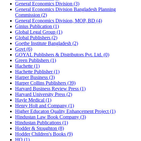
General Economics Division (3)
General Economics Division Bangladesh Planning
Commission (2)
General Economics Division, MOP, BD (4)
Ginius Publication (1)
Global Legal Group (1)
Global Publishers (2)
Goethe Institute Bangladesh (2)
Govt (6)
GOYAL Publishers & Distributors Pvt. Ltd. (0)
Green Publishers (1)
Hachette (1)
Hachette Publisher (1)
Harper Business (3)
Harper Collins Publishers (39)
Harvard Business Review Press (1)
Harvard University Press (2)
Hayle Medical (1)
Henry Holt and Company (1)
Higher Educaton Quality Enhancement Project (1)
Hindustan Law Book Company (3)
Hindustan Publications (1)
Hodder & Stoughton (8)
Hodder Children's Books (9)
HQ (1)