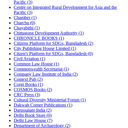
Pacific (3)
Centre on Integrated Rural Development for Asia and the
Pacific (3)
Chamber (1)
Charcha (0)
Chayabithi (1)
Chittagong Development Authority (1)
CHRONICLE BOOKS (1)
Citizens Platform for SDGs, Bangladesh (2)
City Publishing House Limited (1)
Citzen's Platform for SDGs, Bangladesh (0)
Civil Aviation (1)
Common Law House (1)
Commonwealth Secretariat (1)
Company Law Institute of India (2)
Context Pub (2)
Corgi Books (1)
COSMOS Books (2)
CRC Press (3)
Cultural Diversity Ministerial Forum (1)
Dakwah Corner Publications (1)
Darussalam India (2)
Delhi Book Store (0)
Delhi Law House (7)
Department of Archaeology (2)