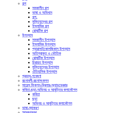
গল্প
সমকালীন গল্প
ভাষা ও অভিধান
গল্প.
মুক্তিযুদ্ধের গল্প
ইসলামিক গল্প
রোমান্টিক গল্প
উপন্যাস
সমকালীন উপন্যাস
ইসলামিক উপন্যাস
প্যারাসাইকোলজিকাল উপন্যাস
অতিপ্রাকৃত ও ভৌতিক
রোমান্টিক উপন্যাস
চিরায়ত উপন্যাস
মুক্তিযুদ্ধের উপন্যাস
ঐতিহাসিক উপন্যাস
প্রবন্ধ-গবেষণা
রচনাবলী-রচনাসংকলন
সায়েন্স ফিকশন-থ্রিলার-অ্যাডভেঞ্চার
কবিতা-ছড়া-অভিনয় ও আবৃত্তির কলাকৌশল
কবিতা
ছড়া
অভিনয় ও আবৃত্তির কলাকৌশল
ভাষা-ব্যাকরণ
স্মারকগ্রন্থ