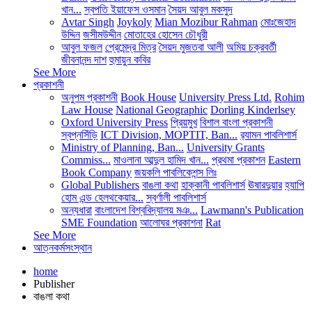
খান...
স্বপতি ইয়াফেস ওসমান
সৈয়দ আবুল মকসুদ
Avtar Singh
Joykoly
Mian Mozibur Rahman
মোঃজেহাদ
উদ্দিন
জসীমউদ্দীন
মোতাহের হোসেন চৌধুরী
আবুল ফজল
প্রেমেন্দ্র মিত্র
সৈয়দ মুজতবা আলী
অমিয় চক্রবর্তী
জীবনানন্দ দাশ
হুমায়ুন কবির
See More
প্রকাশনী
অনুপম প্রকাশনী
Book House
University Press Ltd.
Rohim
Law House
National Geographic
Dorling Kinderlsey
Oxford University Press
প্রিয়মুখ
বিশাল বাংলা প্রকাশনী
স্বপ্নসিঁড়ি
ICT Division, MOPTIT, Ban...
র‍্যামন পাবলিশার্স
Ministry of Planning, Ban...
University Grants
Commiss...
মাওলানা আব্দুল হামিদ খান...
প্রথমা প্রকাশন
Eastern
Book Company
জয়কলি পাবলিকেশন্স লিঃ
Global Publishers
বাঙলা কথা
হাক্কানী পাবলিশার্স
ঊষারদুয়ার
হ্যাপি
হোম এন্ড হেলথকেয়ার...
স্বর্ণালী পাবলিশার্স
অন্যধারা
বাংলাদেশ বিশ্ববিদ্যালয় মঞ...
Lawmann's Publication
SME Foundation
আলোঘর প্রকাশনা
Rat
See More
আত্নকর্মসংস্থান
home
Publisher
বাঙলা কথা