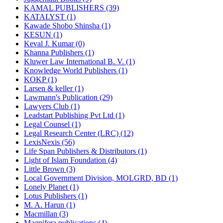
KAMAL PUBLISHERS (39)
KATALYST (1)
Kawade Shobo Shinsha (1)
KESUN (1)
Keval J. Kumar (0)
Khanna Publishers (1)
Kluwer Law International B. V. (1)
Knowledge World Publishers (1)
KOKP (1)
Larsen & keller (1)
Lawmann's Publication (29)
Lawyers Club (1)
Leadstart Publishing Pvt Ltd (1)
Legal Counsel (1)
Legal Research Center (LRC) (12)
LexisNexis (56)
Life Span Publishers & Distributors (1)
Light of Islam Foundation (4)
Little Brown (3)
Local Government Division, MOLGRD, BD (1)
Lonely Planet (1)
Lotus Publishers (1)
M. A. Harun (1)
Macmillan (3)
Magnifera publications (4)