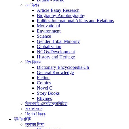
নন ফিক্শন
Article-Essay-Research
Biography-Autobiography
Politics-International Affairs and Relations
Motivational
Environment
Science
Gender-Tribal-Minority
Globalization
NGOs-Development
History and Heritage
শিশু বিষয়ক
Dictionary-Encyclopedia Ch
General Knowledge
Fiction
Comics
Novel C
Story Books
Rhymes
ডিকশনারি-এনসাইক্লোপিডিয়া
সাধারণ জ্ঞান
কিশোর বিষয়ক
ইউনিভার্সিটি
ব্যবসায় শিক্ষা