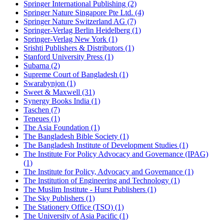
Springer International Publishing (2)
Springer Nature Singapore Pte Ltd. (4)
Springer Nature Switzerland AG (7)
Springer-Verlag Berlin Heidelberg (1)
Springer-Verlag New York (1)
Srishti Publishers & Distributors (1)
Stanford University Press (1)
Subarna (2)
Supreme Court of Bangladesh (1)
Swarabynjon (1)
Sweet & Maxwell (31)
Synergy Books India (1)
Taschen (7)
Teneues (1)
The Asia Foundation (1)
The Bangladesh Bible Society (1)
The Bangladesh Institute of Development Studies (1)
The Institute For Policy Advocacy and Governance (IPAG)
(1)
The Institute for Policy, Advocacy and Governance (1)
The Institution of Engineering and Technology (1)
The Muslim Institute - Hurst Publishers (1)
The Sky Publishers (1)
The Stationery Office (TSO) (1)
The University of Asia Pacific (1)