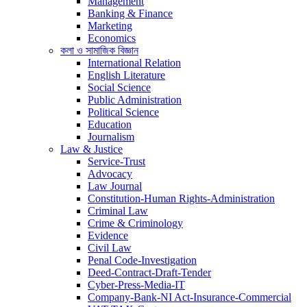
Management
Banking & Finance
Marketing
Economics
কলা ও সামাজিক বিজ্ঞান
International Relation
English Literature
Social Science
Public Administration
Political Science
Education
Journalism
Law & Justice
Service-Trust
Advocacy
Law Journal
Constitution-Human Rights-Administration
Criminal Law
Crime & Criminology
Evidence
Civil Law
Penal Code-Investigation
Deed-Contract-Draft-Tender
Cyber-Press-Media-IT
Company-Bank-NI Act-Insurance-Commercial