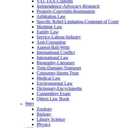
VAT-TAX-Customs
Jurisprudence-Advocacy-Research
Property-Copyright-Registration
Arbitration Law
Specific Relief-Limitation-Contempt of Court
Maritime Law
Family Law
Service-Labour-Industry
Anti-Corruption
Appeal-Bail-Writs
International Conflict
International Law
Biography-Literature
Torts-Damage-Transport
Consumer-Sports-Trust
Medical Law
Environmental Law
Dictionary-Encyclopedia
Competitive Exam
Others Law Book
বিজ্ঞান
Zoology
Biology
Library Science
Physics