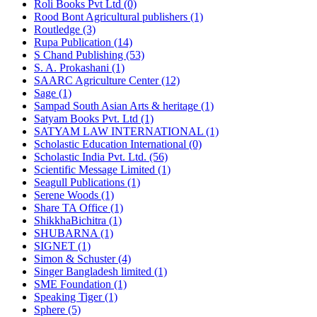
Roli Books Pvt Ltd (0)
Rood Bont Agricultural publishers (1)
Routledge (3)
Rupa Publication (14)
S Chand Publishing (53)
S. A. Prokashani (1)
SAARC Agriculture Center (12)
Sage (1)
Sampad South Asian Arts & heritage (1)
Satyam Books Pvt. Ltd (1)
SATYAM LAW INTERNATIONAL (1)
Scholastic Education International (0)
Scholastic India Pvt. Ltd. (56)
Scientific Message Limited (1)
Seagull Publications (1)
Serene Woods (1)
Share TA Office (1)
ShikkhaBichitra (1)
SHUBARNA (1)
SIGNET (1)
Simon & Schuster (4)
Singer Bangladesh limited (1)
SME Foundation (1)
Speaking Tiger (1)
Sphere (5)