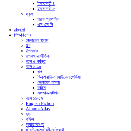
ইবতেদায়ী ৪
ইবতেদায়ী ৫
স্কুল
প্রাক প্রাথমিক
এস এস সি
মাদ্রাসা
শিশু-কিশোর
জেনারেল নলেজ
গল্প
উপন্যাস
রূপকথা-ভৌতিক
বয়স ৫ পর্যন্ত
বয়স ৬-১০
গল্প
ডিকশনারি-এনসাইক্লোপেডিয়া
জেনারেল নলেজ
কমিক্স
এল্ভাম-এটলাস
বয়স ১১-১৭
English Fiction
Album-Atlas
ছড়া
কমিক্স
অ্যাডভেঞ্চার
জীবনী-আত্মজীবনী-স্মৃতিকথা