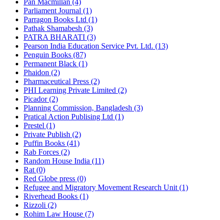
Pan Macmillan (4)
Parliament Journal (1)
Parragon Books Ltd (1)
Pathak Shamabesh (3)
PATRA BHARATI (3)
Pearson India Education Service Pvt. Ltd. (13)
Penguin Books (87)
Permanent Black (1)
Phaidon (2)
Pharmaceutical Press (2)
PHI Learning Private Limited (2)
Picador (2)
Planning Commission, Bangladesh (3)
Pratical Action Publising Ltd (1)
Prestel (1)
Private Publish (2)
Puffin Books (41)
Rab Forces (2)
Random House India (11)
Rat (0)
Red Globe press (0)
Refugee and Migratory Movement Research Unit (1)
Riverhead Books (1)
Rizzoli (2)
Rohim Law House (7)