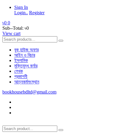
Sign In
Login..
Register
৳0
0
Sub--Total:
৳0
View cart
বুক হাউজ অফার
আইন ও বিচার
ইসলামিক
মুক্তিযুদ্ধ কর্নার
লেখক
প্রকাশনী
আত্নকর্মসংস্থান
bookhousebdltd@gmail.com