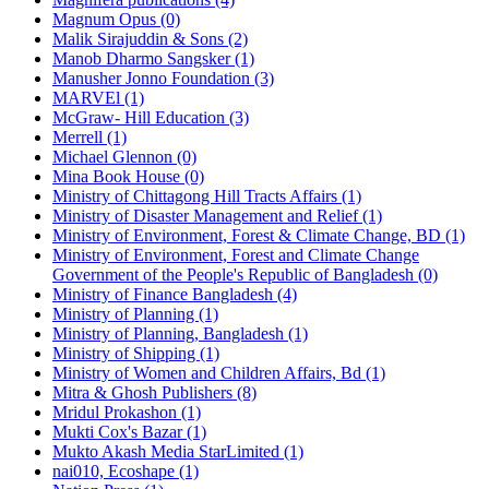
Magnum Opus (0)
Malik Sirajuddin & Sons (2)
Manob Dharmo Sangsker (1)
Manusher Jonno Foundation (3)
MARVEl (1)
McGraw- Hill Education (3)
Merrell (1)
Michael Glennon (0)
Mina Book House (0)
Ministry of Chittagong Hill Tracts Affairs (1)
Ministry of Disaster Management and Relief (1)
Ministry of Environment, Forest & Climate Change, BD (1)
Ministry of Environment, Forest and Climate Change
Government of the People's Republic of Bangladesh (0)
Ministry of Finance Bangladesh (4)
Ministry of Planning (1)
Ministry of Planning, Bangladesh (1)
Ministry of Shipping (1)
Ministry of Women and Children Affairs, Bd (1)
Mitra & Ghosh Publishers (8)
Mridul Prokashon (1)
Mukti Cox's Bazar (1)
Mukto Akash Media StarLimited (1)
nai010, Ecoshape (1)