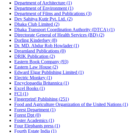
Department of Architecture (1)
Department of Environment (1)
Department of Films and Publications (3)
Dev Sahitya Kutir Pvt. Ltd. (2)
Dhaka Club Limited (2)
Dhaka Transport Coordination Authority (DTCA) (1)
Directorate General of Health Services (BD) (2)
Dorling Kinderlsey (8)
Dr. MD. Abdur Rob Howlader (1)
Dreamland Publications (0)
DRIK Publication (2)
Eastern Book Company (93)
Eastern Law House (2)
Edward Elgar Publishing Limited (1)
Electric Monkey (1)
Encyclopaedia Britannica (1)
Excel Books (1)
FCI (1)
Fingerprint! Publishing (251)
Food and Agriculture Organization of the United Nations (1)
Forest Department (1)
Forest Dpt (0)
Foster Academics (1)
Four Elephants press (1)
Fourth Estate India (1)