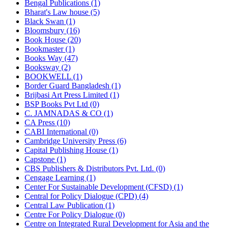
Bengal Publications (1)
Bharat's Law house (5)
Black Swan (1)
Bloomsbury (16)
Book House (20)
Bookmaster (1)
Books Way (47)
Booksway (2)
BOOKWELL (1)
Border Guard Bangladesh (1)
Brijbasi Art Press Limited (1)
BSP Books Pvt Ltd (0)
C. JAMNADAS & CO (1)
CA Press (10)
CABI International (0)
Cambridge University Press (6)
Capital Publishing House (1)
Capstone (1)
CBS Publishers & Distributors Pvt. Ltd. (0)
Cengage Learning (1)
Center For Sustainable Development (CFSD) (1)
Central for Policy Dialogue (CPD) (4)
Central Law Publication (1)
Centre For Policy Dialogue (0)
Centre on Integrated Rural Development for Asia and the