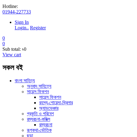
Hotline:
01944-227733
Sign In
Login..
Register
0
0
Sub total:
৳0
View cart
সকল বই
বাংলা সাহিত্য
অনুবাদ সাহিত্যে
সায়েন্স ফিকশন
সায়েন্স ফিকশন
রহস্য-গোয়েন্দা-থ্রিলার
অ্যাডভেঞ্চার
প্রকৃতি ও পরিবেশ
রম্যরচনা-কমিক্স
রম্যরচনা
রূপকথা-ভৌতিক
ছড়া