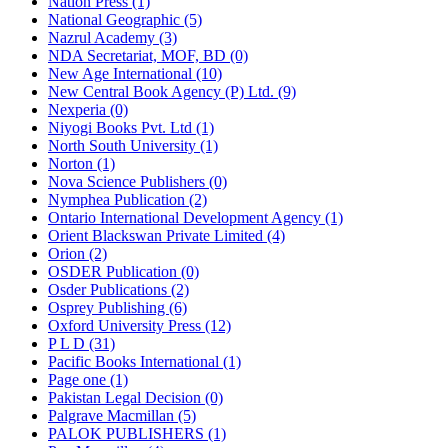
Nation Press (1)
National Geographic (5)
Nazrul Academy (3)
NDA Secretariat, MOF, BD (0)
New Age International (10)
New Central Book Agency (P) Ltd. (9)
Nexperia (0)
Niyogi Books Pvt. Ltd (1)
North South University (1)
Norton (1)
Nova Science Publishers (0)
Nymphea Publication (2)
Ontario International Development Agency (1)
Orient Blackswan Private Limited (4)
Orion (2)
OSDER Publication (0)
Osder Publications (2)
Osprey Publishing (6)
Oxford University Press (12)
P L D (31)
Pacific Books International (1)
Page one (1)
Pakistan Legal Decision (0)
Palgrave Macmillan (5)
PALOK PUBLISHERS (1)