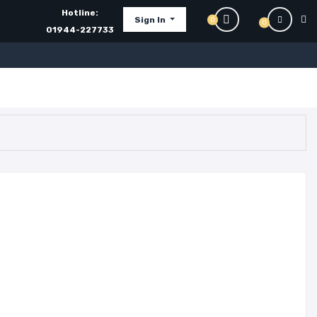
Hotline:
Sign In
0
0
01944-227733