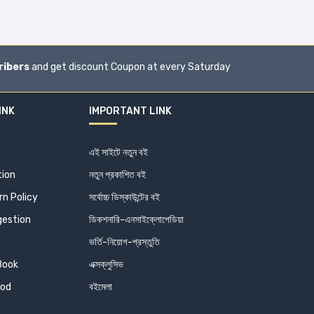
ribers
and get discount Coupon at every Saturday
INK
IMPORTANT LINK
এই সাইটে নতুন বই
tion
নতুন প্রকাশিত বই
n Policy
সর্বোচ্চ ডিস্কাউন্টের বই
estion
ডিকশনারি-এনসাইক্লোপেডিয়া
ভর্তি-নিয়োগ-প্রস্তুতি
 Book
এক্সক্লুসিভ
od
বইমেলা