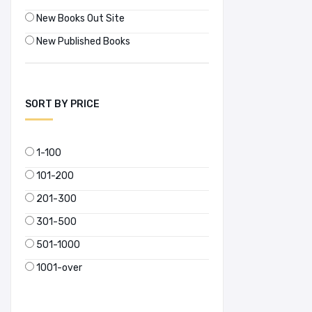
New Books Out Site
New Published Books
SORT BY PRICE
1-100
101-200
201-300
301-500
501-1000
1001-over