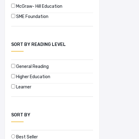
McGraw- Hill Education
SME Foundation
SORT BY READING LEVEL
General Reading
Higher Education
Learner
SORT BY
Best Seller