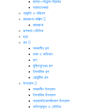
রহস্য-গোয়েন্দা-থ্রিলার
অ্যাডভেঞ্চার
প্রকৃতি ও পরিবেশ
রম্যরচনা-কমিক্স
রম্যরচনা
রূপকথা-ভৌতিক
ছড়া
গল্প
সমকালীন গল্প
ভাষা ও অভিধান
গল্প.
মুক্তিযুদ্ধের গল্প
ইসলামিক গল্প
রোমান্টিক গল্প
উপন্যাস
সমকালীন উপন্যাস
ইসলামিক উপন্যাস
প্যারাসাইকোলজিকাল উপন্যাস
অতিপ্রাকৃত ও ভৌতিক