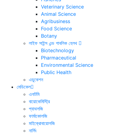
Veterinary Science
Animal Science
Agribusiness
Food Science
Botany
লাইফ সাইন্স এন্ড পাবলিক হেলথ
Biotechnology
Pharmaceutical
Environmental Science
Public Health
এডুকেশন
মেডিকেল
এনাটমি
বায়োকেমিস্ট্রি
প্যাথলজি
ফার্মাকোলজি
মাইক্রোবায়োলজি
নার্সিং