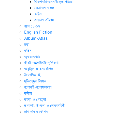
ডিকশনারি-এনসাইক্লোপেডিয়া
জেনারেল নলেজ
কমিক্স
এল্ভাম-এটলাস
বয়স ১১-১৭
English Fiction
Album-Atlas
ছড়া
কমিক্স
অ্যাডভেঞ্চার
জীবনী-আত্মজীবনী-স্মৃতিকথা
আবৃত্তি ও কলাকৌশল
ইসলামিক বই
মুক্তিযুদ্ধ বিষয়ক
রচনাবলী-রচনাসংকলন
কবিতা
রহস্য ও গোয়েন্দা
রূপকথা, উপকথা ও লোককাহিনী
ছবি আঁকার কৌশল