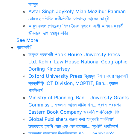
মকসুদ
Avtar Singh
Joykoly
Mian Mozibur Rahman
মোঃজেহাদ উদ্দিন
জসীমউদ্দীন
মোতাহের হোসেন চৌধুরী
আবুল ফজল
প্রেমেন্দ্র মিত্র
সৈয়দ মুজতবা আলী
অমিয় চক্রবর্তী
জীবনানন্দ দাশ
হুমায়ুন কবির
See More
প্রকাশনী
অনুপম প্রকাশনী
Book House
University Press
Ltd.
Rohim Law House
National Geographic
Dorling Kinderlsey
Oxford University Press
প্রিয়মুখ
বিশাল বাংলা প্রকাশনী
স্বপ্নসিঁড়ি
ICT Division, MOPTIT, Ban...
র‍্যামন
পাবলিশার্স
Ministry of Planning, Ban...
University Grants
Commiss...
মাওলানা আব্দুল হামিদ খান...
প্রথমা প্রকাশন
Eastern Book Company
জয়কলি পাবলিকেশন্স লিঃ
Global Publishers
বাঙলা কথা
হাক্কানী পাবলিশার্স
ঊষারদুয়ার
হ্যাপি হোম এন্ড হেলথকেয়ার...
স্বর্ণালী পাবলিশার্স
অন্যধারা
বাংলাদেশ বিশ্ববিদ্যালয় মঞ...
Lawmann's