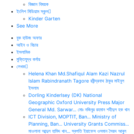
বিজ্ঞান বিষয়ক
ইংলিশ মিডিয়াম স্কুল
Kinder Garten
See More
বুক হাউজ অফার
আইন ও বিচার
ইসলামিক
মুক্তিযুদ্ধ কর্নার
লেখক
Helena Khan
Md.Shafiqul Alam
Kazi Nazrul
Islam
Rabindranath Tagore
রবীন্দ্রনাথ ঠাকুর
মাইনুল
ইসলাম
Dorling Kinderlsey (DK)
National
Geographic
Oxford University Press
Major
General Md. Sarwar...
মোঃ নজিবুর রহমান
শহীদুল হক খান
ICT Division, MOPTIT, Ban...
Ministry of
Planning, Ban...
University Grants Commiss...
মাওলানা আব্দুল হামিদ খান...
স্বপতি ইয়াফেস ওসমান
সৈয়দ আবুল