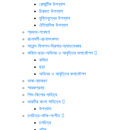
রোমান্টিক উপন্যাস
চিরায়ত উপন্যাস
মুক্তিযুদ্ধের উপন্যাস
ঐতিহাসিক উপন্যাস
প্রবন্ধ-গবেষণা
রচনাবলী-রচনাসংকলন
সায়েন্স ফিকশন-থ্রিলার-অ্যাডভেঞ্চার
কবিতা-ছড়া-অভিনয় ও আবৃত্তির কলাকৌশল
কবিতা
ছড়া
অভিনয় ও আবৃত্তির কলাকৌশল
ভাষা-ব্যাকরণ
স্মারকগ্রন্থ
শিশু-কিশোর সাহিত্য
ভারতীয় বাংলা সাহিত্যে
উপন্যাস
চলচিত্র-নাটক-সংগীত
চলচিত্র
নাটক