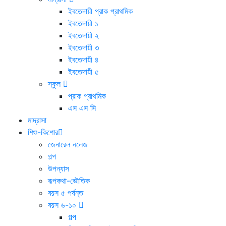
ইবতেদায়ী প্রাক প্রাথমিক
ইবতেদায়ী ১
ইবতেদায়ী ২
ইবতেদায়ী ৩
ইবতেদায়ী ৪
ইবতেদায়ী ৫
স্কুল
প্রাক প্রাথমিক
এস এস সি
মাদ্রাসা
শিশু-কিশোর
জেনারেল নলেজ
গল্প
উপন্যাস
রূপকথা-ভৌতিক
বয়স ৫ পর্যন্ত
বয়স ৬-১০
গল্প