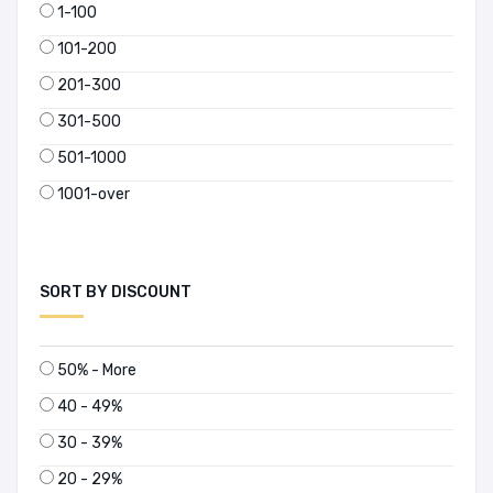
1-100
101-200
201-300
301-500
501-1000
1001-over
SORT BY DISCOUNT
50% - More
40 - 49%
30 - 39%
20 - 29%