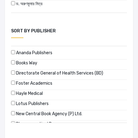
ড. অরুণকুমার মিত্র
SORT BY PUBLISHER
Ananda Publishers
Books Way
Directorate General of Health Services (BD)
Foster Academics
Hayle Medical
Lotus Publishers
New Central Book Agency (P) Ltd.
Pharmaceutical Press
Springer Nature Switzerland AG