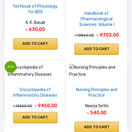
Textbook of Physiology
for BDS
Handbook of
Pharmacological
A. K. Basak
Sciences: Volume I
৳ 630.00
৳ 9702.00
৳ 13860.00
ADD TO CART
ADD TO CART
30%
Encyclopedia of
Nursing Principles and
Inflammatory Diseases
Practice
৳ 9450.00
Neerja Sethi
৳ 13500.00
৳ 540.00
ADD TO CART
ADD TO CART