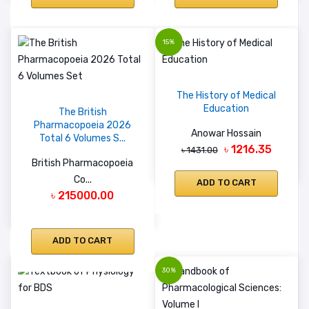
15%
The History of Medical
Education
The British
Pharmacopoeia 2026
Anowar Hossain
Total 6 Volumes S...
৳ 1216.35
৳ 1431.00
British Pharmacopoeia
Co...
ADD TO CART
৳ 215000.00
ADD TO CART
30%