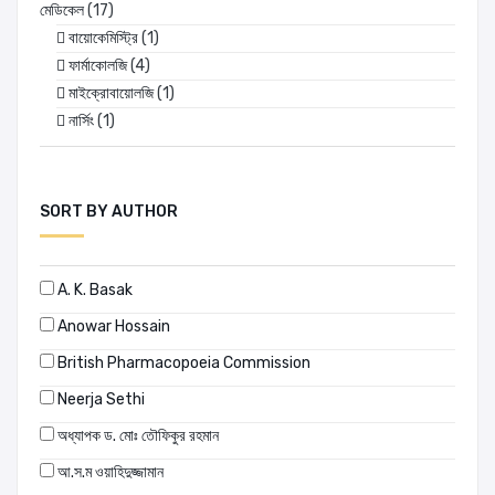
মেডিকেল
(17)
বায়োকেমিস্ট্রি
(1)
ফার্মাকোলজি
(4)
মাইক্রোবায়োলজি
(1)
নার্সিং
(1)
SORT BY AUTHOR
A. K. Basak
Anowar Hossain
British Pharmacopoeia Commission
Neerja Sethi
অধ্যাপক ড. মোঃ তৌফিকুর রহমান
আ.স.ম ওয়াহিদুজ্জামান