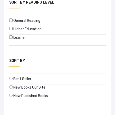
SORT BY READING LEVEL
The Muslim Institute - Hurst Publishers
The Stationery Office (TSO)
General Reading
ডঃ টি রহমান কার্ডিয়াক কেয়ার ফাউন্ডেশন
Higher Education
হ্যাপি হোম এন্ড হেলথকেয়ার প্রকাশনী
Learner
SORT BY
Best Seller
New Books Our Site
New Published Books