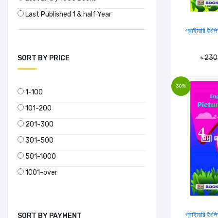
BANBEIS (1)
Last Published 1 & half Year
Bangla Academy Dhaka (1)
প্রাইমারি ইংলি
Bangladesh Bank (1)
৳ 230
SORT BY PRICE
Bangladesh Bureau of Statistics (3)
30%
1-100
Bangladesh Center for International
Studies (BCIS) (1)
101-200
201-300
Bangladesh Computer Council (2)
301-500
Bangladesh Council of Scientific and
501-1000
Industrial Research (BCSIR) (1)
1001-over
Bangladesh Forest Department and
UNDP Bangladesh (6)
প্রাইমারি ইংলি
SORT BY PAYMENT