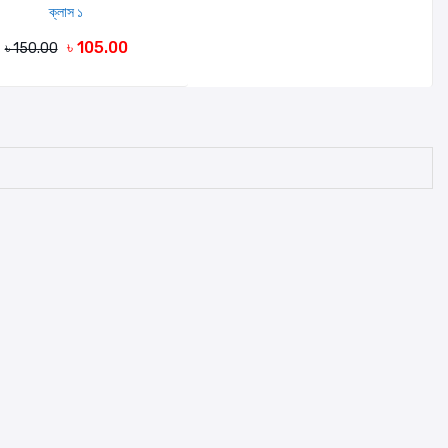
ক্লাস ১
৳ 105.00
৳ 150.00