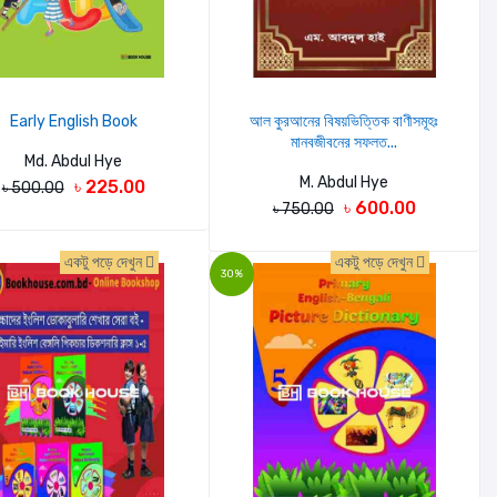
Early English Book
আল কুরআনের বিষয়ভিত্তিক বাণীসমূহঃ
মানবজীবনের সফলত...
Md. Abdul Hye
M. Abdul Hye
৳ 225.00
৳ 500.00
৳ 600.00
৳ 750.00
একটু পড়ে দেখুন
একটু পড়ে দেখুন
30%