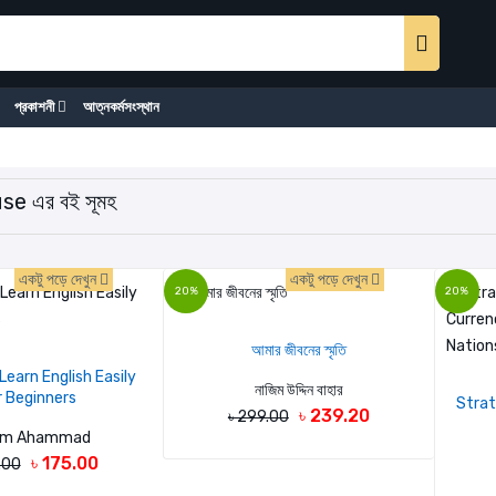
প্রকাশনী
আত্নকর্মসংস্থান
e এর বই সূমহ
একটু পড়ে দেখুন
একটু পড়ে দেখুন
20%
20%
আমার জীবনের স্মৃতি
earn English Easily
নাজিম উদ্দিন বাহার
r Beginners
Strat
৳ 239.20
৳ 299.00
lim Ahammad
৳ 175.00
.00