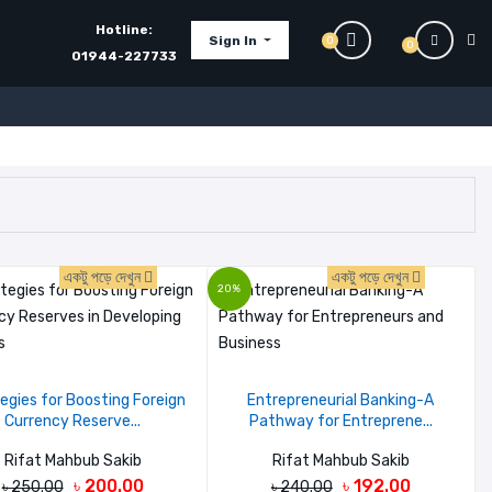
Hotline:
Sign In
0
0
01944-227733
একটু পড়ে দেখুন
একটু পড়ে দেখুন
20%
egies for Boosting Foreign
Entrepreneurial Banking-A
Currency Reserve...
Pathway for Entreprene...
Rifat Mahbub Sakib
Rifat Mahbub Sakib
৳ 200.00
৳ 192.00
৳ 250.00
৳ 240.00