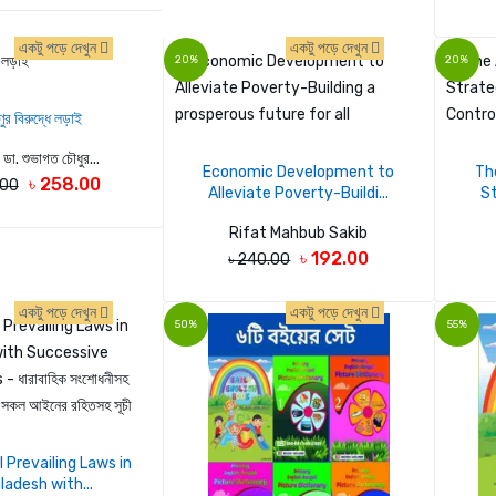
একটু পড়ে দেখুন
একটু পড়ে দেখুন
20%
20%
ণুর বিরুদ্ধে লড়াই
ডা. শুভাগত চৌধুর...
Economic Development to
Th
৳ 258.00
.00
Alleviate Poverty-Buildi...
St
Rifat Mahbub Sakib
৳ 192.00
৳ 240.00
একটু পড়ে দেখুন
একটু পড়ে দেখুন
50%
55%
l Prevailing Laws in
adesh with...