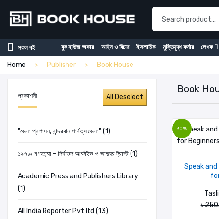
বুক হাউজ অফার
আইন ও বিচার
ইসলামিক
মুক্তিযুদ্ধ কর্নার
লেখক
সকল বই
Home
Publisher
Book House
Book Hous
প্রকাশনী
30%
"জেলা প্রশাসন, বান্দরবান পার্বত্য জেলা" (1)
১৯৭১ঃ গণহত্যা - নির্যাতন আর্কাইভ ও জাদুঘর ট্রাস্ট (1)
Speak and L
fo
Academic Press and Publishers Library
(1)
Tas
৳ 250
All India Reporter Pvt ltd (13)