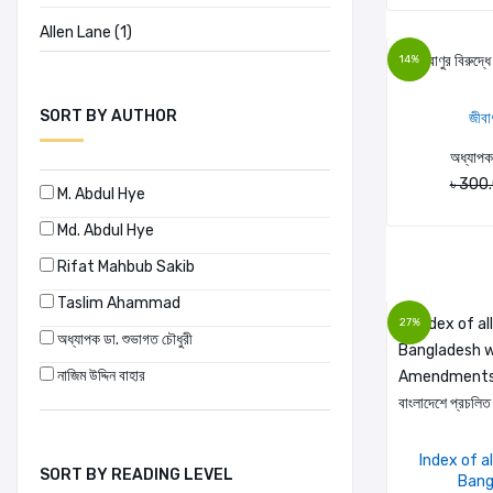
Allen Lane (1)
14%
AM Publishers (2)
SORT BY AUTHOR
জীবা
Amar Chitra Katha (2)
অধ্যাপক 
Ananda Publishers (20)
৳ 300
M. Abdul Hye
Md. Abdul Hye
Anannya (198)
Rifat Mahbub Sakib
Ananya (0)
Taslim Ahammad
27%
APH PUBLISHING CORPORATION (0)
অধ্যাপক ডা. শুভাগত চৌধুরী
নাজিম উদ্দিন বাহার
Architangle (1)
Archiworld (6)
Index of al
SORT BY READING LEVEL
Bangl
Arrow Books (3)