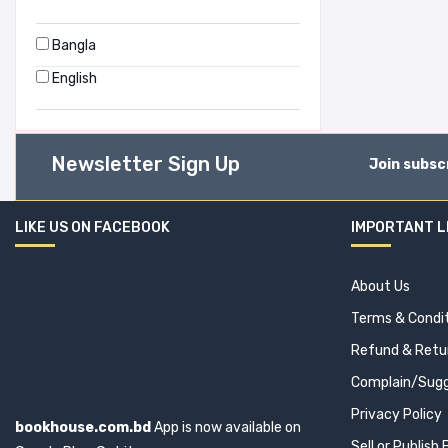
Bloomsbury (16)
Bangla
Bookmaster (1)
English
Books Way (47)
Booksway (2)
Newsletter Sign Up
Join subsc
BOOKWELL (1)
LIKE US ON FACEBOOK
IMPORTANT L
Border Guard Bangladesh (1)
About Us
Brijbasi Art Press Limited (1)
Terms & Condi
BSP Books Pvt Ltd (0)
Refund & Retur
C. JAMNADAS & CO (1)
Complain/Sugg
Privacy Policy
bookhouse.com.bd
CA Press (10)
App is now available on
Sell or Publish