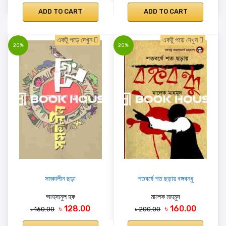
ADD TO CART
ADD TO CART
একটু পড়ে দেখুন
একটু পড়ে দেখুন
20%
20%
সমকালীন ছড়া
শতবর্ষে শত ছড়ায় বঙ্গবন্ধু
আহসানুল হক
মালেক মাহমুদ
৳ 128.00
৳ 160.00
৳ 160.00
৳ 200.00