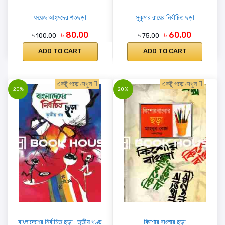
ফয়েজ আহ্‌মদের শতছড়া
সুকুমার রায়ের নির্বাচিত ছড়া
৳ 80.00
৳ 60.00
৳ 100.00
৳ 75.00
ADD TO CART
ADD TO CART
একটু পড়ে দেখুন
একটু পড়ে দেখুন
20%
20%
বাংলাদেশের নির্বাচিত ছড়া : তৃতীয় খণ্ড
কিশোর বাংলার ছড়া