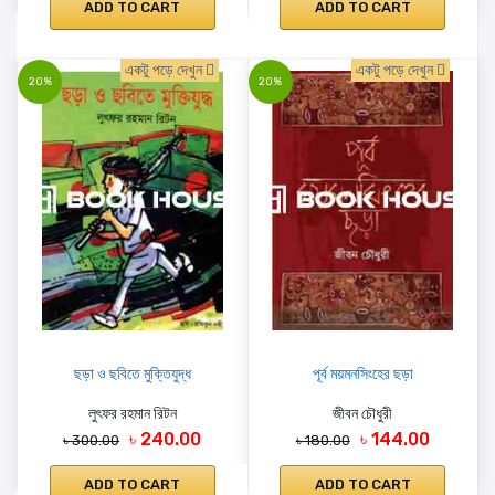
ADD TO CART
ADD TO CART
একটু পড়ে দেখুন
একটু পড়ে দেখুন
20%
20%
ছড়া ও ছবিতে মুক্তিযুদ্ধ
পূর্ব ময়মনসিংহের ছড়া
লুৎফর রহমান রিটন
জীবন চৌধুরী
৳ 240.00
৳ 144.00
৳ 300.00
৳ 180.00
ADD TO CART
ADD TO CART