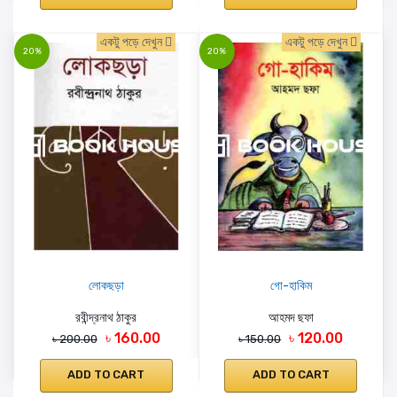
একটু পড়ে দেখুন
একটু পড়ে দেখুন
20%
20%
লোকছড়া
গো-হাকিম
রবীন্দ্রনাথ ঠাকুর
আহমদ ছফা
৳ 160.00
৳ 120.00
৳ 200.00
৳ 150.00
ADD TO CART
ADD TO CART