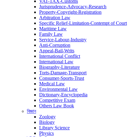
VAT-TAX-Customs
Jurisprudence-Advocacy-Research
Property-Copyright-Registration
Arbitration Law
Specific Relief-Limitation-Contempt of Court
Maritime Law
Family Law
Service-Labour-Industry
Anti-Corruption
Appeal-Bail-Writs
International Conflict
International Law
Biography-Literature
Torts-Damage-Transport
Consumer-Sports-Trust
Medical Law
Environmental Law
Dictionary-Encyclopedia
Competitive Exam
Others Law Book
বিজ্ঞান
Zoology
Biology
Library Science
Physics