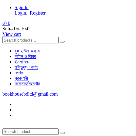
Sign In
Login..
Register
৳0
0
Sub--Total:
৳0
View cart
বুক হাউজ অফার
আইন ও বিচার
ইসলামিক
মুক্তিযুদ্ধ কর্নার
লেখক
প্রকাশনী
আত্নকর্মসংস্থান
bookhousebdltd@gmail.com