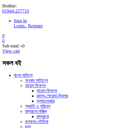
Hotline:
01944-227733
Sign In
Login..
Register
0
0
Sub total:
৳0
View cart
সকল বই
বাংলা সাহিত্য
অনুবাদ সাহিত্যে
সায়েন্স ফিকশন
সায়েন্স ফিকশন
রহস্য-গোয়েন্দা-থ্রিলার
অ্যাডভেঞ্চার
প্রকৃতি ও পরিবেশ
রম্যরচনা-কমিক্স
রম্যরচনা
রূপকথা-ভৌতিক
ছড়া