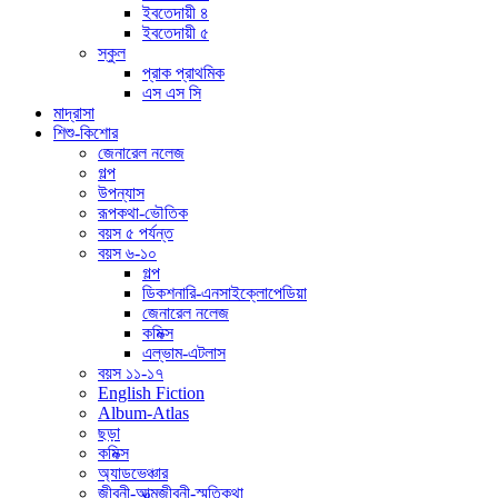
ইবতেদায়ী ৪
ইবতেদায়ী ৫
স্কুল
প্রাক প্রাথমিক
এস এস সি
মাদ্রাসা
শিশু-কিশোর
জেনারেল নলেজ
গল্প
উপন্যাস
রূপকথা-ভৌতিক
বয়স ৫ পর্যন্ত
বয়স ৬-১০
গল্প
ডিকশনারি-এনসাইক্লোপেডিয়া
জেনারেল নলেজ
কমিক্স
এল্ভাম-এটলাস
বয়স ১১-১৭
English Fiction
Album-Atlas
ছড়া
কমিক্স
অ্যাডভেঞ্চার
জীবনী-আত্মজীবনী-স্মৃতিকথা