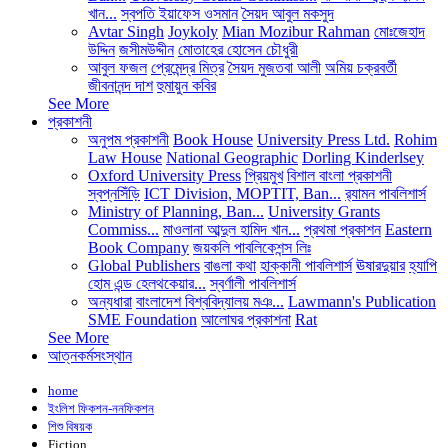
খান...
স্বপতি ইয়াফেস ওসমান
সৈয়দ আবুল মকসুদ
Avtar Singh
Joykoly
Mian Mozibur Rahman
মোঃজেহাদ
উদ্দিন
জসীমউদ্দীন
মোতাহের হোসেন চৌধুরী
আবুল ফজল
প্রেমেন্দ্র মিত্র
সৈয়দ মুজতবা আলী
অমিয় চক্রবর্তী
জীবনানন্দ দাশ
হুমায়ুন কবির
See More
প্রকাশনী
অনুপম প্রকাশনী
Book House
University Press Ltd.
Rohim
Law House
National Geographic
Dorling Kinderlsey
Oxford University Press
প্রিয়মুখ
বিশাল বাংলা প্রকাশনী
স্বপ্নসিঁড়ি
ICT Division, MOPTIT, Ban...
র‍্যামন পাবলিশার্স
Ministry of Planning, Ban...
University Grants
Commiss...
মাওলানা আব্দুল হামিদ খান...
প্রথমা প্রকাশন
Eastern
Book Company
জয়কলি পাবলিকেশন্স লিঃ
Global Publishers
বাঙলা কথা
হাক্কানী পাবলিশার্স
ঊষারদুয়ার
হ্যাপি
হোম এন্ড হেলথকেয়ার...
স্বর্ণালী পাবলিশার্স
অন্যধারা
বাংলাদেশ বিশ্ববিদ্যালয় মঞ...
Lawmann's Publication
SME Foundation
আলোঘর প্রকাশনা
Rat
See More
আত্নকর্মসংস্থান
home
ইংলিশ ফিকশন-ননফিকশন
শিশু বিষয়ক
Fiction