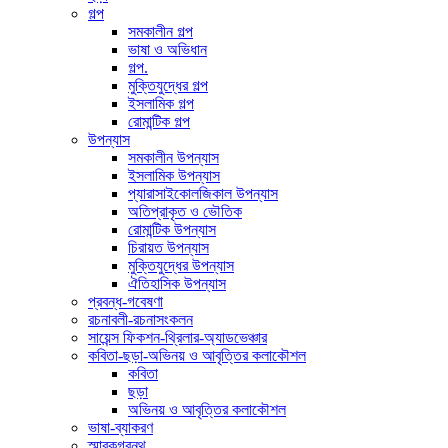
গল্প
সমকালীন গল্প
ভাষা ও অভিধান
গল্প.
মুক্তিযুদ্ধের গল্প
ইসলামিক গল্প
রোমান্টিক গল্প
উপন্যাস
সমকালীন উপন্যাস
ইসলামিক উপন্যাস
প্যারাসাইকোলজিকাল উপন্যাস
অতিপ্রাকৃত ও ভৌতিক
রোমান্টিক উপন্যাস
চিরায়ত উপন্যাস
মুক্তিযুদ্ধের উপন্যাস
ঐতিহাসিক উপন্যাস
প্রবন্ধ-গবেষণা
রচনাবলী-রচনাসংকলন
সায়েন্স ফিকশন-থ্রিলার-অ্যাডভেঞ্চার
কবিতা-ছড়া-অভিনয় ও আবৃত্তির কলাকৌশল
কবিতা
ছড়া
অভিনয় ও আবৃত্তির কলাকৌশল
ভাষা-ব্যাকরণ
স্মারকগ্রন্থ