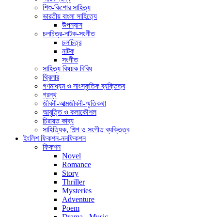
শিশু-কিশোর সাহিত্য
ভারতীয় বাংলা সাহিত্যে
উপন্যাস
চলচিত্র-নাটক-সংগীত
চলচিত্র
নাটক
সংগীত
সাহিত্য বিষয়ক বিবিধ
থ্রিলার
গণমাধ্যম ও সাংস্কৃতিক ব্যক্তিত্ব
গ্রন্থ
জীবনী-আত্মজীবনী-স্মৃতিকথা
আবৃত্তি ও কলাকৌশল
চিরায়ত কাব্য
সাহিত্যিক, শিল্প ও সংগীত ব্যক্তিত্ব
ইংলিশ ফিকশন-ননফিকশন
ফিকশন
Novel
Romance
Story
Thriller
Mysteries
Adventure
Poem
Drama - Music