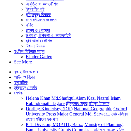
আবৃত্তি ও কলাকৌশল
ইসলামিক বই
মুক্তিযুদ্ধ বিষয়ক
রচনাবলী-রচনাসংকলন
কবিতা
রহস্য ও গোয়েন্দা
রূপকথা, উপকথা ও লোককাহিনী
ছবি আঁকার কৌশল
বিজ্ঞান বিষয়ক
ইংলিশ মিডিয়াম স্কুল
Kinder Garten
See More
বুক হাউজ অফার
আইন ও বিচার
ইসলামিক
মুক্তিযুদ্ধ কর্নার
লেখক
Helena Khan
Md.Shafiqul Alam
Kazi Nazrul Islam
Rabindranath Tagore
রবীন্দ্রনাথ ঠাকুর
মাইনুল ইসলাম
Dorling Kinderlsey (DK)
National Geographic
Oxford
University Press
Major General Md. Sarwar...
মোঃ নজিবুর
রহমান
শহীদুল হক খান
ICT Division, MOPTIT, Ban...
Ministry of Planning,
Ban...
University Grants Commiss...
মাওলানা আব্দুল হামিদ