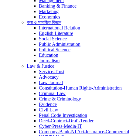
Management
Banking & Finance
Marketing
Economics
কলা ও সামাজিক বিজ্ঞান
International Relation
English Literature
Social Science
Public Administration
Political Science
Education
Journalism
Law & Justice
Service-Trust
Advocacy
Law Journal
Constitution-Human Rights-Administration
Criminal Law
Crime & Criminology
Evidence
Civil Law
Penal Code-Investigation
Deed-Contract-Draft-Tender
Cyber-Press-Media-IT
Company-Bank-NI Act-Insurance-Commercial