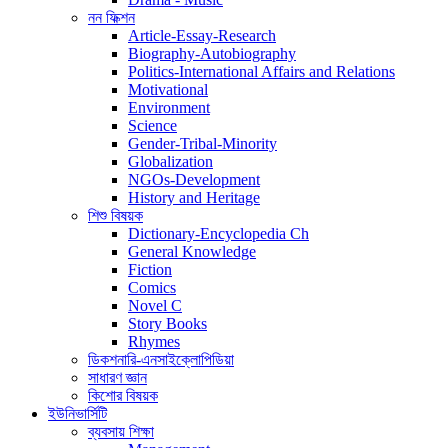
নন ফিক্শন
Article-Essay-Research
Biography-Autobiography
Politics-International Affairs and Relations
Motivational
Environment
Science
Gender-Tribal-Minority
Globalization
NGOs-Development
History and Heritage
শিশু বিষয়ক
Dictionary-Encyclopedia Ch
General Knowledge
Fiction
Comics
Novel C
Story Books
Rhymes
ডিকশনারি-এনসাইক্লোপিডিয়া
সাধারণ জ্ঞান
কিশোর বিষয়ক
ইউনিভার্সিটি
ব্যবসায় শিক্ষা