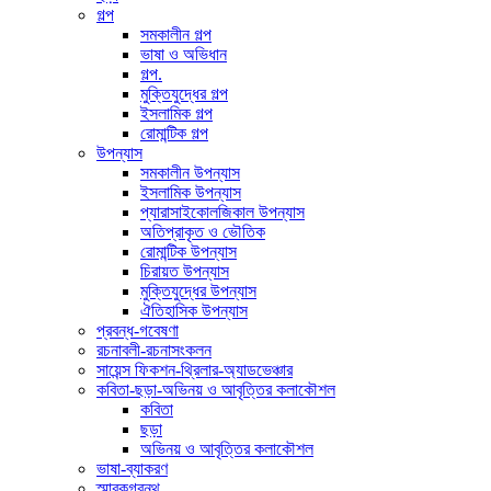
গল্প
সমকালীন গল্প
ভাষা ও অভিধান
গল্প.
মুক্তিযুদ্ধের গল্প
ইসলামিক গল্প
রোমান্টিক গল্প
উপন্যাস
সমকালীন উপন্যাস
ইসলামিক উপন্যাস
প্যারাসাইকোলজিকাল উপন্যাস
অতিপ্রাকৃত ও ভৌতিক
রোমান্টিক উপন্যাস
চিরায়ত উপন্যাস
মুক্তিযুদ্ধের উপন্যাস
ঐতিহাসিক উপন্যাস
প্রবন্ধ-গবেষণা
রচনাবলী-রচনাসংকলন
সায়েন্স ফিকশন-থ্রিলার-অ্যাডভেঞ্চার
কবিতা-ছড়া-অভিনয় ও আবৃত্তির কলাকৌশল
কবিতা
ছড়া
অভিনয় ও আবৃত্তির কলাকৌশল
ভাষা-ব্যাকরণ
স্মারকগ্রন্থ