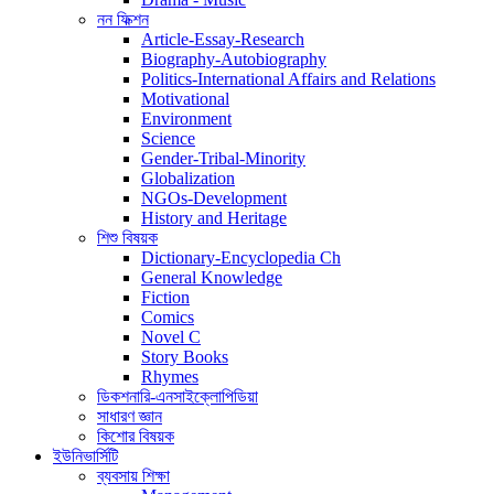
নন ফিক্শন
Article-Essay-Research
Biography-Autobiography
Politics-International Affairs and Relations
Motivational
Environment
Science
Gender-Tribal-Minority
Globalization
NGOs-Development
History and Heritage
শিশু বিষয়ক
Dictionary-Encyclopedia Ch
General Knowledge
Fiction
Comics
Novel C
Story Books
Rhymes
ডিকশনারি-এনসাইক্লোপিডিয়া
সাধারণ জ্ঞান
কিশোর বিষয়ক
ইউনিভার্সিটি
ব্যবসায় শিক্ষা