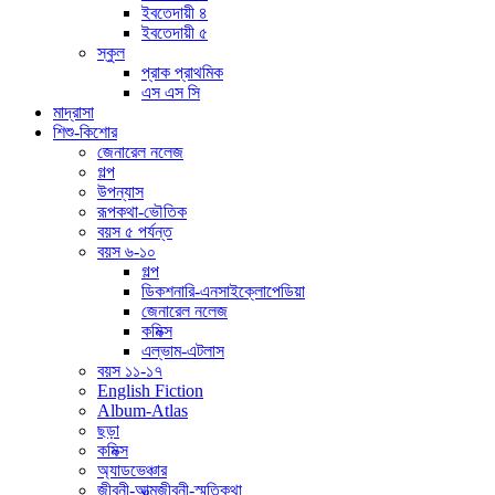
ইবতেদায়ী ৪
ইবতেদায়ী ৫
স্কুল
প্রাক প্রাথমিক
এস এস সি
মাদ্রাসা
শিশু-কিশোর
জেনারেল নলেজ
গল্প
উপন্যাস
রূপকথা-ভৌতিক
বয়স ৫ পর্যন্ত
বয়স ৬-১০
গল্প
ডিকশনারি-এনসাইক্লোপেডিয়া
জেনারেল নলেজ
কমিক্স
এল্ভাম-এটলাস
বয়স ১১-১৭
English Fiction
Album-Atlas
ছড়া
কমিক্স
অ্যাডভেঞ্চার
জীবনী-আত্মজীবনী-স্মৃতিকথা