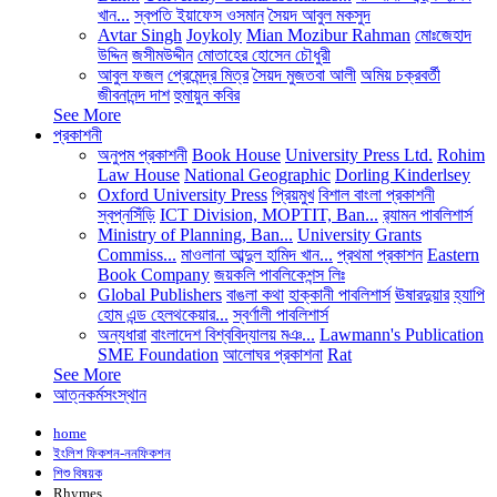
খান...
স্বপতি ইয়াফেস ওসমান
সৈয়দ আবুল মকসুদ
Avtar Singh
Joykoly
Mian Mozibur Rahman
মোঃজেহাদ
উদ্দিন
জসীমউদ্দীন
মোতাহের হোসেন চৌধুরী
আবুল ফজল
প্রেমেন্দ্র মিত্র
সৈয়দ মুজতবা আলী
অমিয় চক্রবর্তী
জীবনানন্দ দাশ
হুমায়ুন কবির
See More
প্রকাশনী
অনুপম প্রকাশনী
Book House
University Press Ltd.
Rohim
Law House
National Geographic
Dorling Kinderlsey
Oxford University Press
প্রিয়মুখ
বিশাল বাংলা প্রকাশনী
স্বপ্নসিঁড়ি
ICT Division, MOPTIT, Ban...
র‍্যামন পাবলিশার্স
Ministry of Planning, Ban...
University Grants
Commiss...
মাওলানা আব্দুল হামিদ খান...
প্রথমা প্রকাশন
Eastern
Book Company
জয়কলি পাবলিকেশন্স লিঃ
Global Publishers
বাঙলা কথা
হাক্কানী পাবলিশার্স
ঊষারদুয়ার
হ্যাপি
হোম এন্ড হেলথকেয়ার...
স্বর্ণালী পাবলিশার্স
অন্যধারা
বাংলাদেশ বিশ্ববিদ্যালয় মঞ...
Lawmann's Publication
SME Foundation
আলোঘর প্রকাশনা
Rat
See More
আত্নকর্মসংস্থান
home
ইংলিশ ফিকশন-ননফিকশন
শিশু বিষয়ক
Rhymes