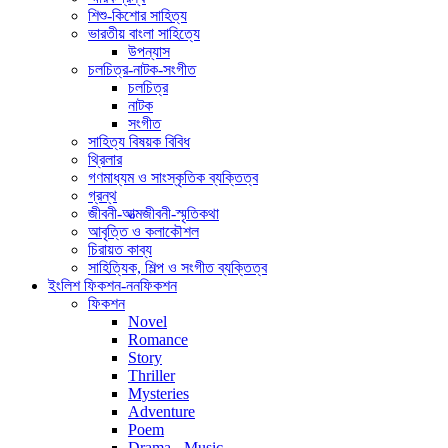
শিশু-কিশোর সাহিত্য
ভারতীয় বাংলা সাহিত্যে
উপন্যাস
চলচিত্র-নাটক-সংগীত
চলচিত্র
নাটক
সংগীত
সাহিত্য বিষয়ক বিবিধ
থ্রিলার
গণমাধ্যম ও সাংস্কৃতিক ব্যক্তিত্ব
গ্রন্থ
জীবনী-আত্মজীবনী-স্মৃতিকথা
আবৃত্তি ও কলাকৌশল
চিরায়ত কাব্য
সাহিত্যিক, শিল্প ও সংগীত ব্যক্তিত্ব
ইংলিশ ফিকশন-ননফিকশন
ফিকশন
Novel
Romance
Story
Thriller
Mysteries
Adventure
Poem
Drama - Music