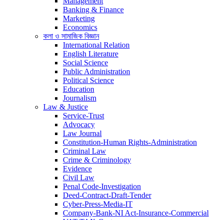
Management
Banking & Finance
Marketing
Economics
কলা ও সামাজিক বিজ্ঞান
International Relation
English Literature
Social Science
Public Administration
Political Science
Education
Journalism
Law & Justice
Service-Trust
Advocacy
Law Journal
Constitution-Human Rights-Administration
Criminal Law
Crime & Criminology
Evidence
Civil Law
Penal Code-Investigation
Deed-Contract-Draft-Tender
Cyber-Press-Media-IT
Company-Bank-NI Act-Insurance-Commercial