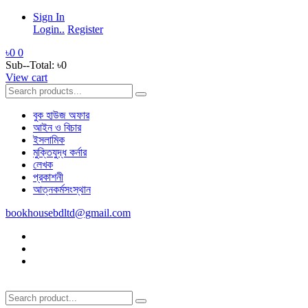
Sign In
Login..
Register
৳0
0
Sub--Total:
৳0
View cart
বুক হাউজ অফার
আইন ও বিচার
ইসলামিক
মুক্তিযুদ্ধ কর্নার
লেখক
প্রকাশনী
আত্নকর্মসংস্থান
bookhousebdltd@gmail.com