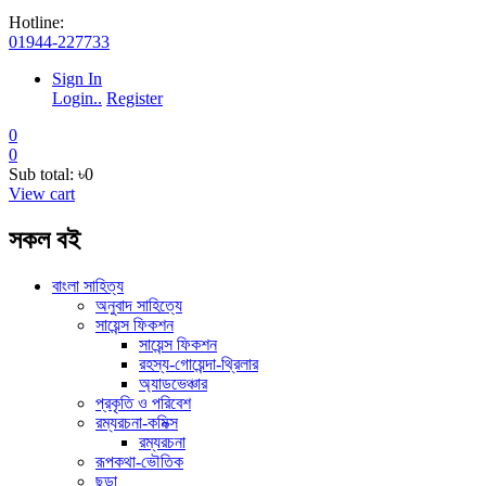
Hotline:
01944-227733
Sign In
Login..
Register
0
0
Sub total:
৳0
View cart
সকল বই
বাংলা সাহিত্য
অনুবাদ সাহিত্যে
সায়েন্স ফিকশন
সায়েন্স ফিকশন
রহস্য-গোয়েন্দা-থ্রিলার
অ্যাডভেঞ্চার
প্রকৃতি ও পরিবেশ
রম্যরচনা-কমিক্স
রম্যরচনা
রূপকথা-ভৌতিক
ছড়া