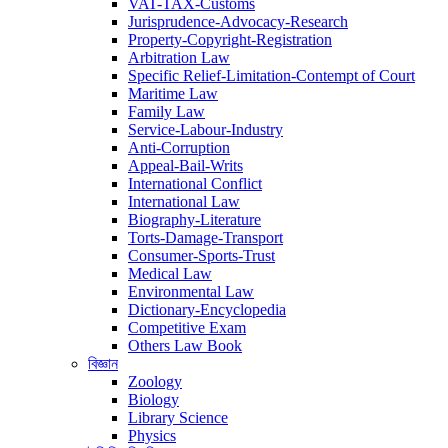
VAT-TAX-Customs
Jurisprudence-Advocacy-Research
Property-Copyright-Registration
Arbitration Law
Specific Relief-Limitation-Contempt of Court
Maritime Law
Family Law
Service-Labour-Industry
Anti-Corruption
Appeal-Bail-Writs
International Conflict
International Law
Biography-Literature
Torts-Damage-Transport
Consumer-Sports-Trust
Medical Law
Environmental Law
Dictionary-Encyclopedia
Competitive Exam
Others Law Book
বিজ্ঞান
Zoology
Biology
Library Science
Physics