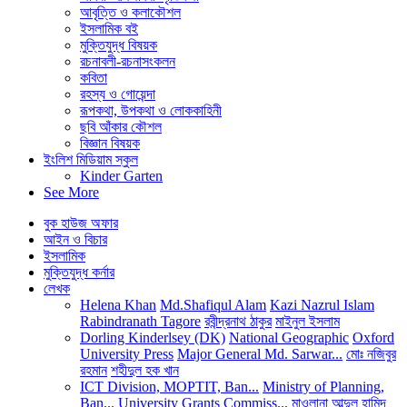
আবৃত্তি ও কলাকৌশল
ইসলামিক বই
মুক্তিযুদ্ধ বিষয়ক
রচনাবলী-রচনাসংকলন
কবিতা
রহস্য ও গোয়েন্দা
রূপকথা, উপকথা ও লোককাহিনী
ছবি আঁকার কৌশল
বিজ্ঞান বিষয়ক
ইংলিশ মিডিয়াম স্কুল
Kinder Garten
See More
বুক হাউজ অফার
আইন ও বিচার
ইসলামিক
মুক্তিযুদ্ধ কর্নার
লেখক
Helena Khan
Md.Shafiqul Alam
Kazi Nazrul Islam
Rabindranath Tagore
রবীন্দ্রনাথ ঠাকুর
মাইনুল ইসলাম
Dorling Kinderlsey (DK)
National Geographic
Oxford
University Press
Major General Md. Sarwar...
মোঃ নজিবুর
রহমান
শহীদুল হক খান
ICT Division, MOPTIT, Ban...
Ministry of Planning,
Ban...
University Grants Commiss...
মাওলানা আব্দুল হামিদ