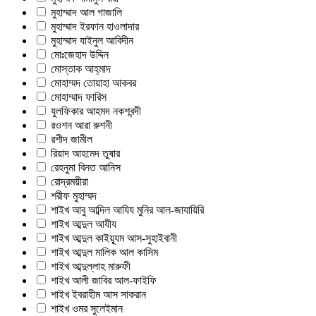
মুহাম্মাদ আল গাজালি
মুহাম্মাদ ইরফান হাওলাদার
মুহাম্মাদ যাইনুল আবিদীন
মোঃজেহাদ উদ্দিন
মোস্তাক আহ্‌মাদ
মোহাম্মদ তোয়াহা আকবর
মোহাম্মাদ ফারিস
যুলফিকার আহমদ নকশবন্দী
রওশন আরা রুশনী
রশীদ জামীল
রিয়াদ আহমেদ তুষার
রেহনুমা বিনত আনিস
রোদ্রময়ীরা
শরীফ মুহাম্মদ
শাইখ আবু আব্দিল আযিয মুনির আল-জাযায়িরি
শাইখ আব্দুল আযীয
শাইখ আব্দুল কাইয়্যূম আস-সুহাইবানী
শাইখ আব্দুল মালিক আল কাসিম
শাইখ আব্দুল্লাহ মারুফী
শাইখ আলী জাবির আল-ফাইফি
শাইখ ইবরাহীম আস সাকরান
শাইখ ওমর সুলেইমান