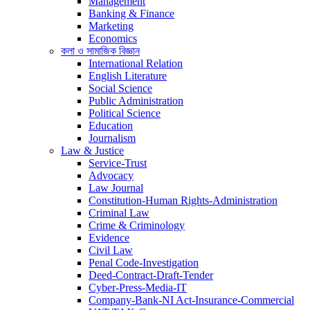
Management
Banking & Finance
Marketing
Economics
কলা ও সামাজিক বিজ্ঞান
International Relation
English Literature
Social Science
Public Administration
Political Science
Education
Journalism
Law & Justice
Service-Trust
Advocacy
Law Journal
Constitution-Human Rights-Administration
Criminal Law
Crime & Criminology
Evidence
Civil Law
Penal Code-Investigation
Deed-Contract-Draft-Tender
Cyber-Press-Media-IT
Company-Bank-NI Act-Insurance-Commercial