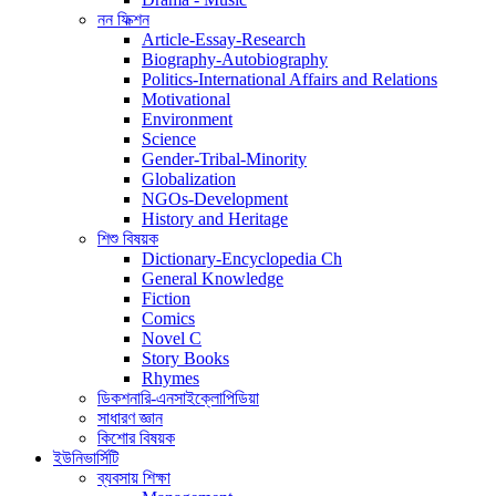
নন ফিক্শন
Article-Essay-Research
Biography-Autobiography
Politics-International Affairs and Relations
Motivational
Environment
Science
Gender-Tribal-Minority
Globalization
NGOs-Development
History and Heritage
শিশু বিষয়ক
Dictionary-Encyclopedia Ch
General Knowledge
Fiction
Comics
Novel C
Story Books
Rhymes
ডিকশনারি-এনসাইক্লোপিডিয়া
সাধারণ জ্ঞান
কিশোর বিষয়ক
ইউনিভার্সিটি
ব্যবসায় শিক্ষা