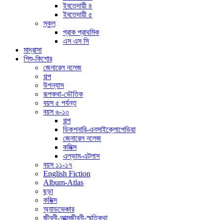
ইবতেদায়ী ৪
ইবতেদায়ী ৫
স্কুল
প্রাক প্রাথমিক
এস এস সি
মাদ্রাসা
শিশু-কিশোর
জেনারেল নলেজ
গল্প
উপন্যাস
রূপকথা-ভৌতিক
বয়স ৫ পর্যন্ত
বয়স ৬-১০
গল্প
ডিকশনারি-এনসাইক্লোপেডিয়া
জেনারেল নলেজ
কমিক্স
এল্ভাম-এটলাস
বয়স ১১-১৭
English Fiction
Album-Atlas
ছড়া
কমিক্স
অ্যাডভেঞ্চার
জীবনী-আত্মজীবনী-স্মৃতিকথা