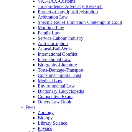
VAT-TAX-Customs
Jurisprudence-Advocacy-Research
Property-Copyright-Registration
Arbitration Law
Specific Relief-Limitation-Contempt of Court
Maritime Law
Family Law
Service-Labour-Industry
Anti-Corruption
Appeal-Bail-Writs
International Conflict
International Law
Biography-Literature
Torts-Damage-Transport
Consumer-Sports-Trust
Medical Law
Environmental Law
Dictionary-Encyclopedia
Competitive Exam
Others Law Book
বিজ্ঞান
Zoology
Biology
Library Science
Physics