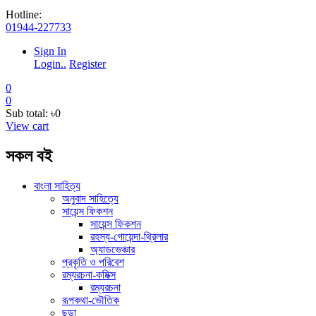
Hotline:
01944-227733
Sign In
Login..
Register
0
0
Sub total:
৳0
View cart
সকল বই
বাংলা সাহিত্য
অনুবাদ সাহিত্যে
সায়েন্স ফিকশন
সায়েন্স ফিকশন
রহস্য-গোয়েন্দা-থ্রিলার
অ্যাডভেঞ্চার
প্রকৃতি ও পরিবেশ
রম্যরচনা-কমিক্স
রম্যরচনা
রূপকথা-ভৌতিক
ছড়া