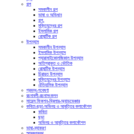
গল্প
সমকালীন গল্প
ভাষা ও অভিধান
গল্প.
মুক্তিযুদ্ধের গল্প
ইসলামিক গল্প
রোমান্টিক গল্প
উপন্যাস
সমকালীন উপন্যাস
ইসলামিক উপন্যাস
প্যারাসাইকোলজিকাল উপন্যাস
অতিপ্রাকৃত ও ভৌতিক
রোমান্টিক উপন্যাস
চিরায়ত উপন্যাস
মুক্তিযুদ্ধের উপন্যাস
ঐতিহাসিক উপন্যাস
প্রবন্ধ-গবেষণা
রচনাবলী-রচনাসংকলন
সায়েন্স ফিকশন-থ্রিলার-অ্যাডভেঞ্চার
কবিতা-ছড়া-অভিনয় ও আবৃত্তির কলাকৌশল
কবিতা
ছড়া
অভিনয় ও আবৃত্তির কলাকৌশল
ভাষা-ব্যাকরণ
স্মারকগ্রন্থ