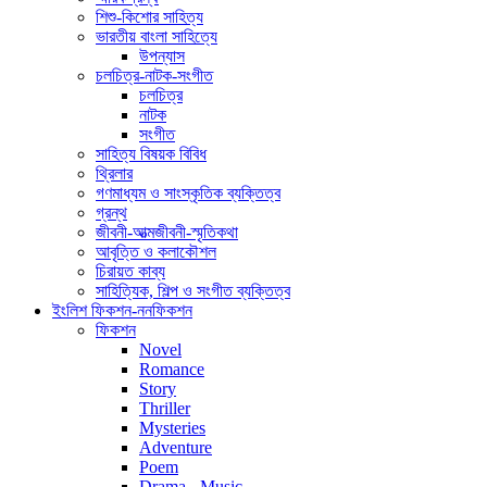
শিশু-কিশোর সাহিত্য
ভারতীয় বাংলা সাহিত্যে
উপন্যাস
চলচিত্র-নাটক-সংগীত
চলচিত্র
নাটক
সংগীত
সাহিত্য বিষয়ক বিবিধ
থ্রিলার
গণমাধ্যম ও সাংস্কৃতিক ব্যক্তিত্ব
গ্রন্থ
জীবনী-আত্মজীবনী-স্মৃতিকথা
আবৃত্তি ও কলাকৌশল
চিরায়ত কাব্য
সাহিত্যিক, শিল্প ও সংগীত ব্যক্তিত্ব
ইংলিশ ফিকশন-ননফিকশন
ফিকশন
Novel
Romance
Story
Thriller
Mysteries
Adventure
Poem
Drama - Music