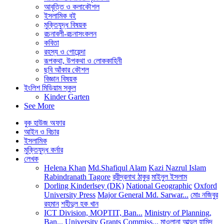
আবৃত্তি ও কলাকৌশল
ইসলামিক বই
মুক্তিযুদ্ধ বিষয়ক
রচনাবলী-রচনাসংকলন
কবিতা
রহস্য ও গোয়েন্দা
রূপকথা, উপকথা ও লোককাহিনী
ছবি আঁকার কৌশল
বিজ্ঞান বিষয়ক
ইংলিশ মিডিয়াম স্কুল
Kinder Garten
See More
বুক হাউজ অফার
আইন ও বিচার
ইসলামিক
মুক্তিযুদ্ধ কর্নার
লেখক
Helena Khan
Md.Shafiqul Alam
Kazi Nazrul Islam
Rabindranath Tagore
রবীন্দ্রনাথ ঠাকুর
মাইনুল ইসলাম
Dorling Kinderlsey (DK)
National Geographic
Oxford
University Press
Major General Md. Sarwar...
মোঃ নজিবুর
রহমান
শহীদুল হক খান
ICT Division, MOPTIT, Ban...
Ministry of Planning,
Ban...
University Grants Commiss...
মাওলানা আব্দুল হামিদ