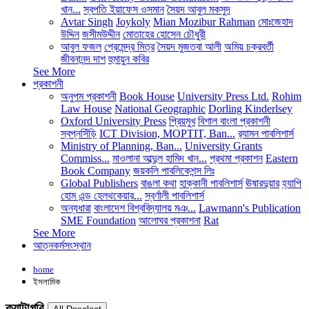
খান...
স্বপতি ইয়াফেস ওসমান
সৈয়দ আবুল মকসুদ
Avtar Singh
Joykoly
Mian Mozibur Rahman
মোঃজেহাদ
উদ্দিন
জসীমউদ্দীন
মোতাহের হোসেন চৌধুরী
আবুল ফজল
প্রেমেন্দ্র মিত্র
সৈয়দ মুজতবা আলী
অমিয় চক্রবর্তী
জীবনানন্দ দাশ
হুমায়ুন কবির
See More
প্রকাশনী
অনুপম প্রকাশনী
Book House
University Press Ltd.
Rohim
Law House
National Geographic
Dorling Kinderlsey
Oxford University Press
প্রিয়মুখ
বিশাল বাংলা প্রকাশনী
স্বপ্নসিঁড়ি
ICT Division, MOPTIT, Ban...
র‍্যামন পাবলিশার্স
Ministry of Planning, Ban...
University Grants
Commiss...
মাওলানা আব্দুল হামিদ খান...
প্রথমা প্রকাশন
Eastern
Book Company
জয়কলি পাবলিকেশন্স লিঃ
Global Publishers
বাঙলা কথা
হাক্কানী পাবলিশার্স
ঊষারদুয়ার
হ্যাপি
হোম এন্ড হেলথকেয়ার...
স্বর্ণালী পাবলিশার্স
অন্যধারা
বাংলাদেশ বিশ্ববিদ্যালয় মঞ...
Lawmann's Publication
SME Foundation
আলোঘর প্রকাশনা
Rat
See More
আত্নকর্মসংস্থান
home
ইসলামিক
ক্যাটাগরি