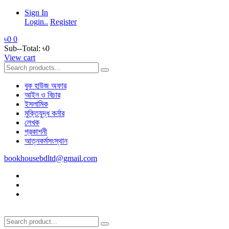
Sign In
Login..
Register
৳0
0
Sub--Total:
৳0
View cart
বুক হাউজ অফার
আইন ও বিচার
ইসলামিক
মুক্তিযুদ্ধ কর্নার
লেখক
প্রকাশনী
আত্নকর্মসংস্থান
bookhousebdltd@gmail.com