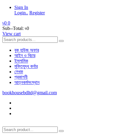
Sign In
Login..
Register
৳0
0
Sub--Total:
৳0
View cart
বুক হাউজ অফার
আইন ও বিচার
ইসলামিক
মুক্তিযুদ্ধ কর্নার
লেখক
প্রকাশনী
আত্নকর্মসংস্থান
bookhousebdltd@gmail.com