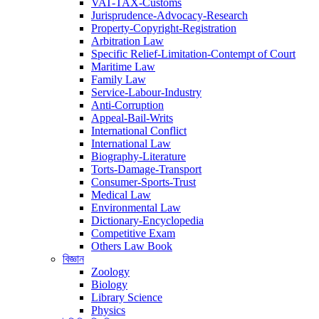
VAT-TAX-Customs
Jurisprudence-Advocacy-Research
Property-Copyright-Registration
Arbitration Law
Specific Relief-Limitation-Contempt of Court
Maritime Law
Family Law
Service-Labour-Industry
Anti-Corruption
Appeal-Bail-Writs
International Conflict
International Law
Biography-Literature
Torts-Damage-Transport
Consumer-Sports-Trust
Medical Law
Environmental Law
Dictionary-Encyclopedia
Competitive Exam
Others Law Book
বিজ্ঞান
Zoology
Biology
Library Science
Physics