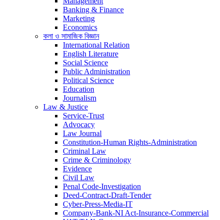
Management
Banking & Finance
Marketing
Economics
কলা ও সামাজিক বিজ্ঞান
International Relation
English Literature
Social Science
Public Administration
Political Science
Education
Journalism
Law & Justice
Service-Trust
Advocacy
Law Journal
Constitution-Human Rights-Administration
Criminal Law
Crime & Criminology
Evidence
Civil Law
Penal Code-Investigation
Deed-Contract-Draft-Tender
Cyber-Press-Media-IT
Company-Bank-NI Act-Insurance-Commercial