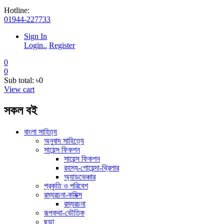
Hotline:
01944-227733
Sign In
Login..
Register
0
0
Sub total:
৳0
View cart
সকল বই
বাংলা সাহিত্য
অনুবাদ সাহিত্যে
সায়েন্স ফিকশন
সায়েন্স ফিকশন
রহস্য-গোয়েন্দা-থ্রিলার
অ্যাডভেঞ্চার
প্রকৃতি ও পরিবেশ
রম্যরচনা-কমিক্স
রম্যরচনা
রূপকথা-ভৌতিক
ছড়া