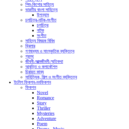
শিশু-কিশোর সাহিত্য
ভারতীয় বাংলা সাহিত্যে
উপন্যাস
চলচিত্র-নাটক-সংগীত
চলচিত্র
নাটক
সংগীত
সাহিত্য বিষয়ক বিবিধ
থ্রিলার
গণমাধ্যম ও সাংস্কৃতিক ব্যক্তিত্ব
গ্রন্থ
জীবনী-আত্মজীবনী-স্মৃতিকথা
আবৃত্তি ও কলাকৌশল
চিরায়ত কাব্য
সাহিত্যিক, শিল্প ও সংগীত ব্যক্তিত্ব
ইংলিশ ফিকশন-ননফিকশন
ফিকশন
Novel
Romance
Story
Thriller
Mysteries
Adventure
Poem
Drama - Music