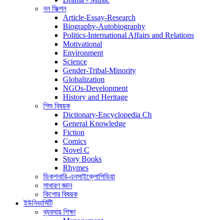
নন ফিক্শন
Article-Essay-Research
Biography-Autobiography
Politics-International Affairs and Relations
Motivational
Environment
Science
Gender-Tribal-Minority
Globalization
NGOs-Development
History and Heritage
শিশু বিষয়ক
Dictionary-Encyclopedia Ch
General Knowledge
Fiction
Comics
Novel C
Story Books
Rhymes
ডিকশনারি-এনসাইক্লোপিডিয়া
সাধারণ জ্ঞান
কিশোর বিষয়ক
ইউনিভার্সিটি
ব্যবসায় শিক্ষা