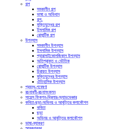
গল্প
সমকালীন গল্প
ভাষা ও অভিধান
গল্প.
মুক্তিযুদ্ধের গল্প
ইসলামিক গল্প
রোমান্টিক গল্প
উপন্যাস
সমকালীন উপন্যাস
ইসলামিক উপন্যাস
প্যারাসাইকোলজিকাল উপন্যাস
অতিপ্রাকৃত ও ভৌতিক
রোমান্টিক উপন্যাস
চিরায়ত উপন্যাস
মুক্তিযুদ্ধের উপন্যাস
ঐতিহাসিক উপন্যাস
প্রবন্ধ-গবেষণা
রচনাবলী-রচনাসংকলন
সায়েন্স ফিকশন-থ্রিলার-অ্যাডভেঞ্চার
কবিতা-ছড়া-অভিনয় ও আবৃত্তির কলাকৌশল
কবিতা
ছড়া
অভিনয় ও আবৃত্তির কলাকৌশল
ভাষা-ব্যাকরণ
স্মারকগ্রন্থ