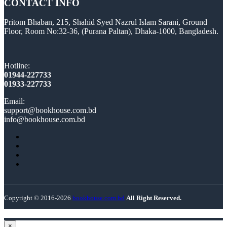
CONTACT INFO
Pritom Bhaban, 215, Shahid Syed Nazrul Islam Sarani, Ground
Floor, Room No:32-36, (Purana Paltan), Dhaka-1000, Bangladesh.
Hotline:
01944-227733
01933-227733
Email:
support@bookhouse.com.bd
info@bookhouse.com.bd
Copyright © 2016-2026
bookhouse.com.bd
All Right Reserved.
×