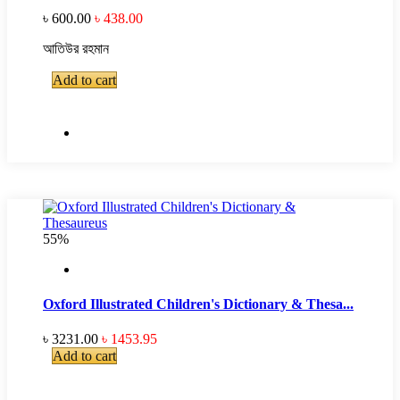
৳ 600.00
৳ 438.00
আতিউর রহমান
Add to cart
55%
Oxford Illustrated Children's Dictionary & Thesa...
৳ 3231.00
৳ 1453.95
Add to cart