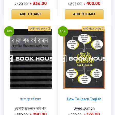
৳ 336.00
৳ 400.00
৳ 420.00
৳ 500.00
ADD TO CART
ADD TO CART
একটু পড়ে দেখুন
একটু পড়ে দেখুন
20%
20%
বাংলা শব্দ বর্ণ বানান
How To Learn English
হোসাইন রিদওয়ান আলী খান
Syed Jumon
৳ 280.00
৳ 176.00
৳ 350.00
৳ 220.00