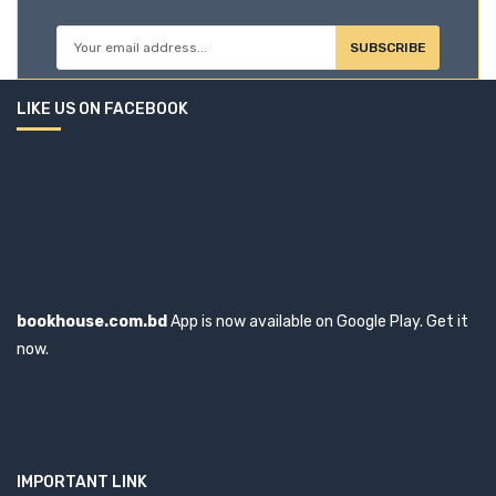
হায়াৎ মামুদ
হাসান রাউফুন
SUBSCRIBE
হুমায়ুন আজাদ
LIKE US ON FACEBOOK
হোসাইন রিদওয়ান আলী খান
bookhouse.com.bd
App is now available on Google Play. Get it
now.
IMPORTANT LINK