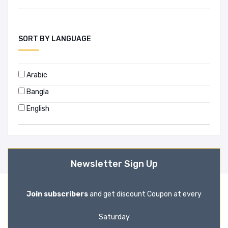
শিকদার আবদুস সালাম
শিশির ভট্টাচার্য্য
SORT BY LANGUAGE
শ্রীসুনীতিকুমার চট্টোপাধ্যায়
সাইফুল ইসলাম
Arabic
সালমা নাসরীন
Bangla
সুকুমার সেন
English
সুবলচন্দ্র মিত্র
সুভাষ ভট্টাচার্য
সেলিনা হোসেন
Newsletter Sign Up
সৌরভ সিকদার
স্বরোচিষ সরকার
Join subscribers
and get discount Coupon at every
হাফিয মাওলানা ছাদিকুর রহমান
হাবিবুর রহমান
Saturday