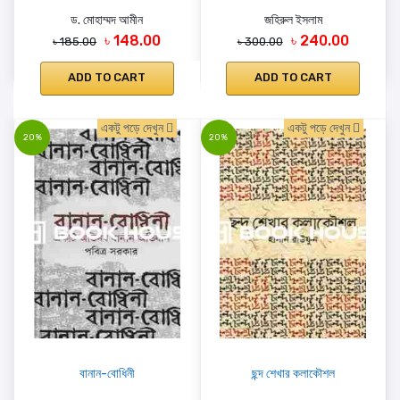
ড. মোহাম্মদ আমীন
জহিরুল ইসলাম
৳ 148.00
৳ 240.00
৳ 185.00
৳ 300.00
ADD TO CART
ADD TO CART
একটু পড়ে দেখুন
একটু পড়ে দেখুন
20%
20%
বানান-বোধিনী
ছন্দ শেখার কলাকৌশল