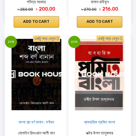
পবিত্র সরকার
হাসান রাউফুন
৳ 200.00
৳ 216.00
৳ 250.00
৳ 270.00
ADD TO CART
ADD TO CART
একটু পড়ে দেখুন
একটু পড়ে দেখুন
20%
20%
বাংলা শব্দ বর্ণ বানান : বর্ণায়ন
ব্যবহারিক প্রমিত বাংলা
হোসাইন রিদওয়ান আলী খান
ডক্টর উপল তালুকদার