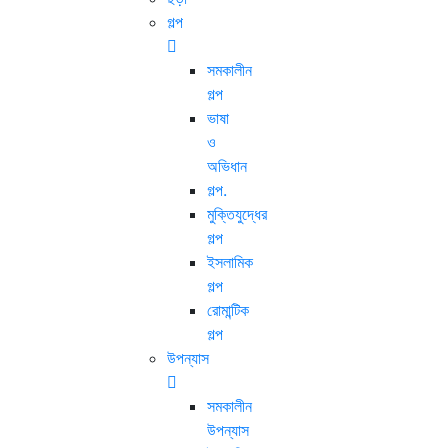
গল্প
সমকালীন
গল্প
ভাষা
ও
অভিধান
গল্প.
মুক্তিযুদ্ধের
গল্প
ইসলামিক
গল্প
রোমান্টিক
গল্প
উপন্যাস
সমকালীন
উপন্যাস