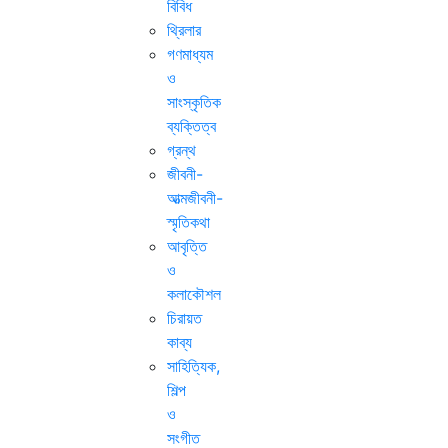
বিবিধ
থ্রিলার
গণমাধ্যম
ও
সাংস্কৃতিক
ব্যক্তিত্ব
গ্রন্থ
জীবনী-
আত্মজীবনী-
স্মৃতিকথা
আবৃত্তি
ও
কলাকৌশল
চিরায়ত
কাব্য
সাহিত্যিক,
শিল্প
ও
সংগীত