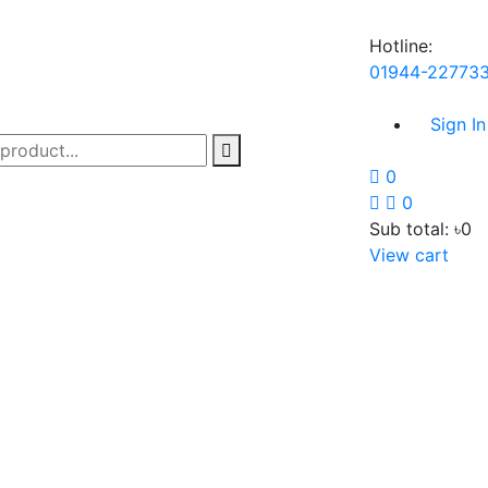
Hotline:
01944-22773
Sign I
0
0
Sub total:
৳0
View cart