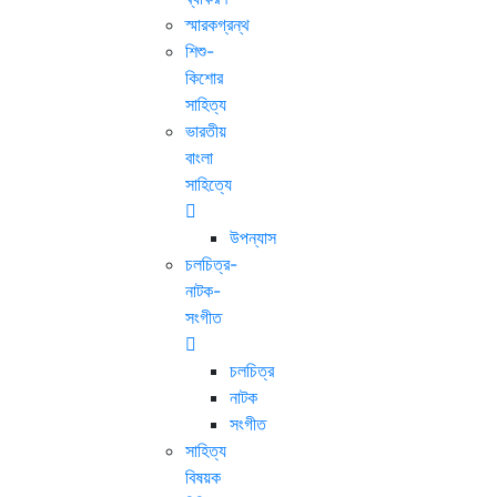
স্মারকগ্রন্থ
শিশু-
কিশোর
সাহিত্য
ভারতীয়
বাংলা
সাহিত্যে
উপন্যাস
চলচিত্র-
নাটক-
সংগীত
চলচিত্র
নাটক
সংগীত
সাহিত্য
বিষয়ক