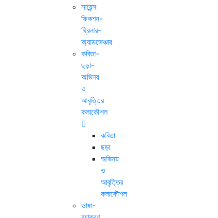
সায়েন্স
ফিকশন-
থ্রিলার-
অ্যাডভেঞ্চার
কবিতা-
ছড়া-
অভিনয়
ও
আবৃত্তির
কলাকৌশল
কবিতা
ছড়া
অভিনয়
ও
আবৃত্তির
কলাকৌশল
ভাষা-
ব্যাকরণ