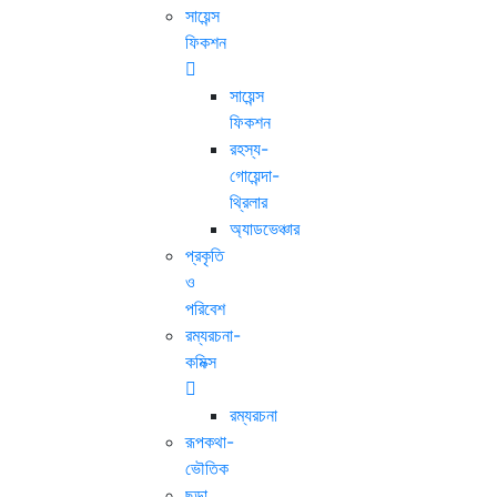
সায়েন্স
ফিকশন
সায়েন্স
ফিকশন
রহস্য-
গোয়েন্দা-
থ্রিলার
অ্যাডভেঞ্চার
প্রকৃতি
ও
পরিবেশ
রম্যরচনা-
কমিক্স
রম্যরচনা
রূপকথা-
ভৌতিক
ছড়া