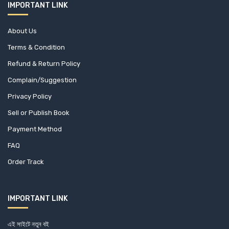
IMPORTANT LINK
ডেনিস হুইটলি
ডেভিড উডস
About Us
ডেভিড বালড্যাচি
Terms & Condition
ড্যান ব্রাউন
Refund & Return Policy
ড্যাফনে দু মরিয়ে
Complain/Suggestion
তাইফুর রহমান
Privacy Policy
তানজিনা হোসেন
Sell or Publish Book
তানযীলা তারাইয়্যান
Payment Method
FAQ
তাসনীম সাদিয়া সুহানা
Order Track
তৌফির হাসান উর রাকিব
থর হেয়ারডাল
দেবাশিস বন্দ্যোপাধ্যায়
IMPORTANT LINK
নাজিম উদ দৌলা
এই সাইটে নতুন বই