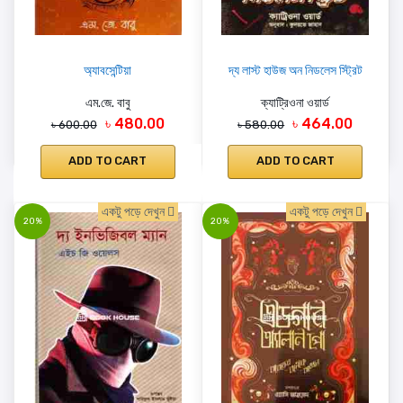
অ্যাবসেন্টিয়া
দ্য লাস্ট হাউজ অন নিডলেস স্ট্রিট
এম.জে. বাবু
ক্যাট্রিওনা ওয়ার্ড
৳ 480.00
৳ 464.00
৳ 600.00
৳ 580.00
ADD TO CART
ADD TO CART
একটু পড়ে দেখুন
একটু পড়ে দেখুন
20%
20%