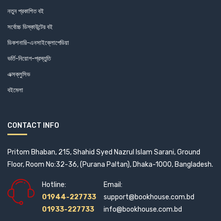
নাথানিয়েল হথর্ন
নতুন প্রকাশিত বই
পল ক্রিস্টোফার
সর্বোচ্চ ডিস্কাউন্টের বই
পলা হকিন্স
ডিকশনারি-এনসাইক্লোপেডিয়া
পাওলো কোয়েলহো
ভর্তি-নিয়োগ-প্রস্তুতি
পার ওয়ালু
এক্সক্লুসিভ
পি.জি. ওডহাউস
বইমেলা
পিটার চেইনি
পিয়ার্স পল রীড
CONTACT INFO
প্রমদারঞ্জন রায়
প্রিন্স আশরাফ
Pritom Bhaban, 215, Shahid Syed Nazrul Islam Sarani, Ground
ফরিদা খালাফ
Floor, Room No:32-36, (Purana Paltan), Dhaka-1000, Bangladesh.
ফারজানা মিতু
Hotline:
Email:
ফিলিপ পুলম্যান
01944-227733
support@bookhouse.com.bd
01933-227733
info@bookhouse.com.bd
ফিলিপ মেডোস টেলর