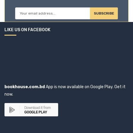
জেমস রলিন্স
জেমস সাদারল্যান্ড
SUBSCRIBE
জেমস হেডলি চেজ
LIKE US ON FACEBOOK
জেরেমি রবিনসন
জোসেফিন টে
জোহানা স্পাইরি
জ্যাক কার
জ্যাক লন্ডন
টম হারপার
bookhouse.com.bd
App is now available on Google Play. Get it
টমাস হার্ডি
now.
টিম কারেন
ডিউক জন
ডিন কুঞ্জ
ডিন কুন্টয