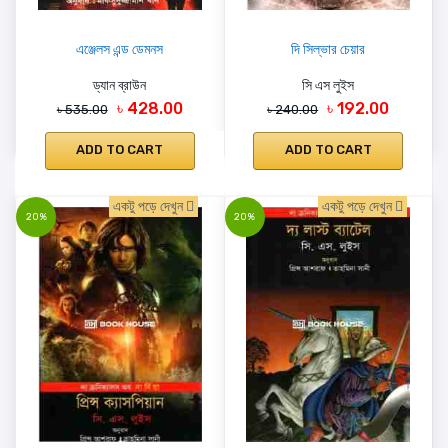
এঞ্জেলস এন্ড ডেমনস
দি সিল্ভার চেয়ার
ড্যান ব্রাউন
সি এস লুইস
৳ 428.00
৳ 192.00
৳ 535.00
৳ 240.00
ADD TO CART
ADD TO CART
একটু পড়ে দেখুন
একটু পড়ে দেখুন
20%
20%