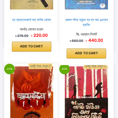
দ্য অ্যাডভেঞ্চার্স অব শার্লক হোমস
জেমস পটার অ্যান্ড দ্য হল অব এল্ডারস
ক্রসিং
আর্থার কোনান ডয়েল
জি. নরম্যান লিপার্ট
৳ 220.00
৳ 275.00
৳ 440.00
৳ 550.00
ADD TO CART
ADD TO CART
একটু পড়ে দেখুন
একটু পড়ে দেখুন
20%
20%