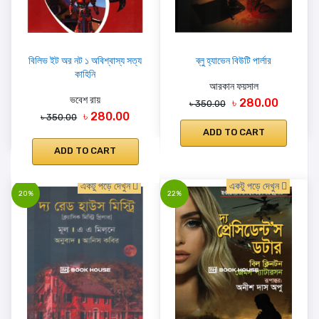
বিলিভ ইট অর নট ১ অবিশ্বাস্য সত্য
ব্লু হ্যাভেন বিউটি পার্লার
কাহিনি
আরকান ফয়সাল
ভবেশ রায়
৳ 280.00
৳ 350.00
৳ 280.00
৳ 350.00
ADD TO CART
ADD TO CART
একটু পড়ে দেখুন
একটু পড়ে দেখুন
20%
22%