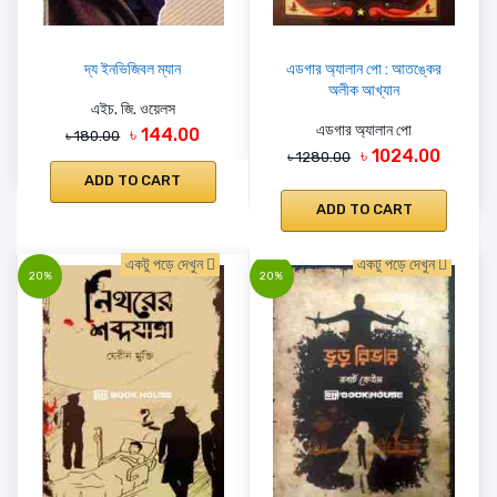
দ্য ইনভিজিবল ম্যান
এডগার অ্যালান পো : আতঙ্কের
অলীক আখ্যান
এইচ. জি. ওয়েলস
এডগার অ্যালান পো
৳ 144.00
৳ 180.00
৳ 1024.00
৳ 1280.00
ADD TO CART
ADD TO CART
একটু পড়ে দেখুন
একটু পড়ে দেখুন
20%
20%