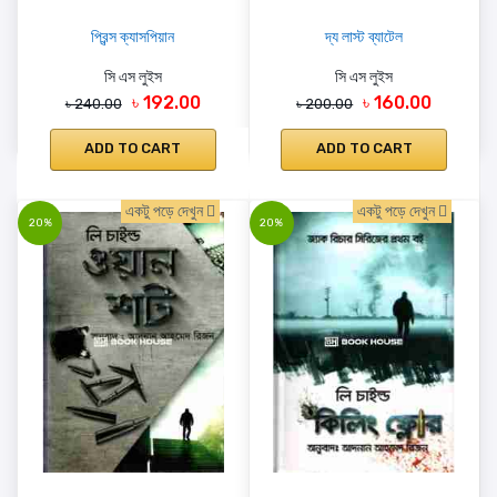
প্রিন্স ক্যাসপিয়ান
দ্য লাস্ট ব্যাটেল
সি এস লুইস
সি এস লুইস
৳ 192.00
৳ 160.00
৳ 240.00
৳ 200.00
ADD TO CART
ADD TO CART
একটু পড়ে দেখুন
একটু পড়ে দেখুন
20%
20%