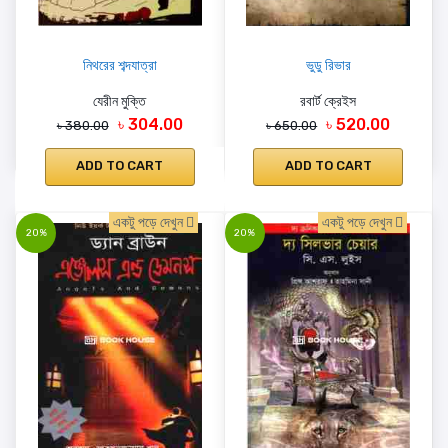
নিথরের শব্দযাত্রা
ভুডু রিভার
যেরীন মুক্তি
রবার্ট ক্রেইস
৳ 304.00
৳ 520.00
৳ 380.00
৳ 650.00
ADD TO CART
ADD TO CART
একটু পড়ে দেখুন
একটু পড়ে দেখুন
20%
20%