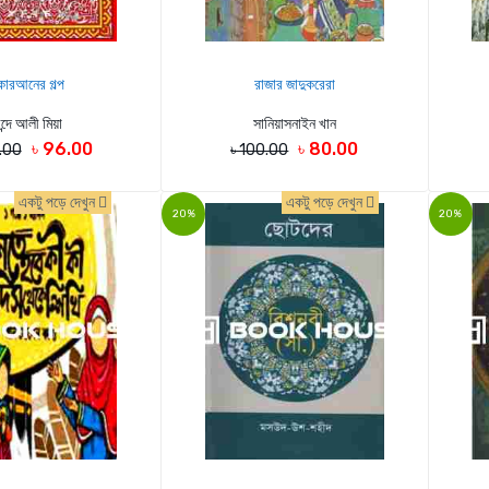
োরআনের গল্প
রাজার জাদুকরেরা
ন্দে আলী মিয়া
সানিয়াসনাইন খান
৳ 96.00
৳ 80.00
.00
৳ 100.00
একটু পড়ে দেখুন
একটু পড়ে দেখুন
20%
20%