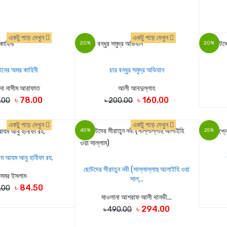
একটু পড়ে দেখুন
একটু পড়ে দেখুন
20%
20%
নের অমর কাহিনী
চার বন্ধুর সমুদ্র অভিযান
না নাসীম আরাফাত
আলী আবদুল্লাহ
৳ 78.00
৳ 160.00
0.00
৳ 200.00
একটু পড়ে দেখুন
একটু পড়ে দেখুন
40%
25%
ম আযম আবু হানীফা রহ.
ছোটদের সীরাতুন নবী (সাল্লাল্লাহু আলাইহি ওয়া
সমর ইসলাম
সাল্...
৳ 84.50
.00
মাওলানা আশরাফ আলী থানভী...
৳ 294.00
৳ 490.00