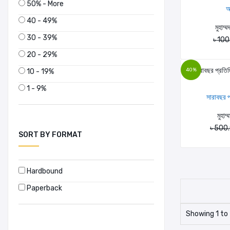
50% - More
আ
40 - 49%
মুহাম্
30 - 39%
৳ 10
20 - 29%
40%
10 - 19%
1 - 9%
সারাবছর প
মুহাম
৳ 500
SORT BY FORMAT
Hardbound
Paperback
Showing 1 to 