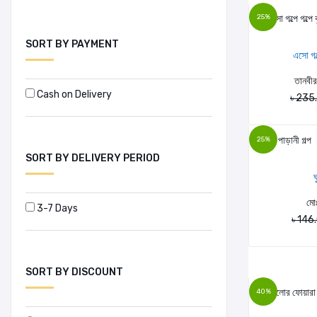
25%
সমর ইসলাম
সানিয়াসনাইন খান
SORT BY PAYMENT
এসো গল্
সামছুর রহমান ওমর
তানবীর 
সামাহ কামেল
Cash on Delivery
৳ 235
সামির হালবী
সালামাহ মুহাম্মাদ
25%
SORT BY DELIVERY PERIOD
সালাহউদ্দীন জাহাঙ্গীর
ঘ
হাফেজ মাওলানা জাবেদ হোসাইন
মো
3-7 Days
৳ 146
SORT BY DISCOUNT
40%