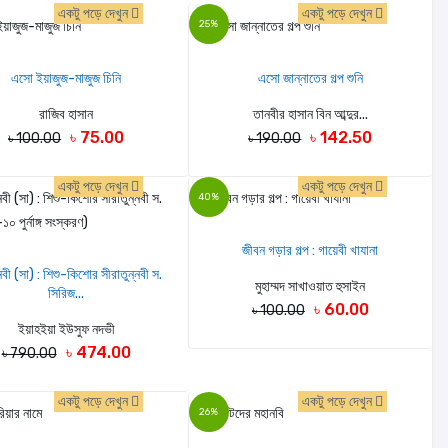
একটু পড়ে দেখুন
একটু পড়ে দেখুন
25%
এসো ইয়াজুজ-মাজুজ চিনি
এসো জান্নাতের গল্প শুনি
রাজিব হাসান
তানবীর হাসান বিন আব্দুর...
৳ 75.00
৳ 142.50
৳ 100.00
৳ 190.00
একটু পড়ে দেখুন
একটু পড়ে দেখুন
40%
জীবন গড়ার গল্প : গায়েবী খাযানা
নবী (সা) : শিশু-কিশোর সীরাতুন্নবী স.
মুহাম্মদ সাখাওয়াত হুসাইন
সিরিজ...
৳ 60.00
৳ 100.00
ইয়াহইয়া ইউসুফ নদভী
৳ 474.00
৳ 790.00
একটু পড়ে দেখুন
একটু পড়ে দেখুন
26%