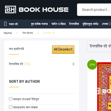
বুক হাউজ অফার
আইন ও বিচার
ইসলামিক
মুক্তিযুদ্ধ কর্নার
লেখক
সকল বই
Home
শিশু-কিশোর
ইসলামিক বই
ইসলামিক বই ব
সাব ক্যাটাগরি
ইসলামিক বই
(76)
20%
SORT BY AUTHOR
আবদুত তাওয়াফ ইউসুফ
আবদুল্লাহ আল ফারুক