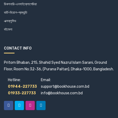
ডিকশনারি-এনসাইক্লোপেডিয়া
মাহবুব সাদিক
ভর্তি-নিয়োগ-প্রস্তুতি
মাহমুদুল হাসান নিজামী
এক্সক্লুসিভ
মাহ্ফুজ সরকার
বইমেলা
মিখাইল নেস্তুুর্খ
মিলটন রহমান
CONTACT INFO
মুহম্মদ ইউসুফ সিদ্দিক
মুহম্মদ জাফর ইকবাল
Pritom Bhaban, 215, Shahid Syed Nazrul Islam Sarani, Ground
মুহাম্মদ সামাদ
Floor, Room No:32-36, (Purana Paltan), Dhaka-1000, Bangladesh.
মেহেরুন নেছা রুমা
Hotline:
Email:
মোঃ রফিকুল ইসলাম
01944-227733
support@bookhouse.com.bd
মো. আদনান আরিফ সালিম
01933-227733
info@bookhouse.com.bd
মোজাফফর হোসেন
মোফাজ্জল করিম
মোমিন রহমান