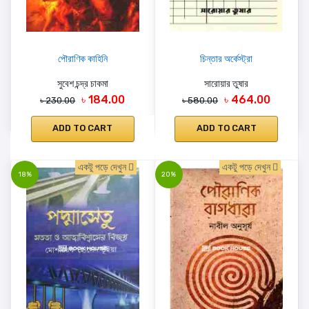
পৌরাণিক কাহিনি
চিন্তার অর্কেস্ট্রা
সুবেশ চন্দ্র চাকমা
সারোয়ার তুষার
৳ 184.00
৳ 464.00
৳ 230.00
৳ 580.00
ADD TO CART
ADD TO CART
একটু পড়ে দেখুন
একটু পড়ে দেখুন
18%
20%