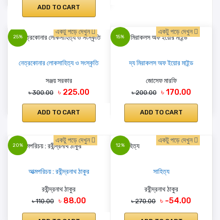
ADD TO CART
একটু পড়ে দেখুন
একটু পড়ে দেখুন
25%
15%
নেত্রকোনার লোকসাহিত্য ও সংস্কৃতি
দ্য মিরাকলস অফ ইয়োর মাইন্ড
সঞ্জয় সরকার
জোসেফ মারফি
৳ 225.00
৳ 170.00
৳ 300.00
৳ 200.00
ADD TO CART
ADD TO CART
একটু পড়ে দেখুন
একটু পড়ে দেখুন
20%
12%
আত্মপরিচয় : রবীন্দ্রনাথ ঠাকুর
সাহিত্য
রবীন্দ্রনাথ ঠাকুর
রবীন্দ্রনাথ ঠাকুর
৳ 88.00
৳ -54.00
৳ 110.00
৳ 270.00