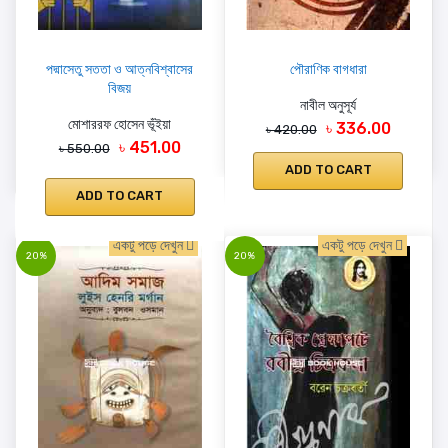
পদ্মাসেতু সততা ও আত্নবিশ্বাসের
পৌরাণিক বাগধারা
বিজয়
নাবীল অনুসূর্য
মোশাররফ হোসেন ভূঁইয়া
৳ 336.00
৳ 420.00
৳ 451.00
৳ 550.00
ADD TO CART
ADD TO CART
একটু পড়ে দেখুন
একটু পড়ে দেখুন
20%
20%