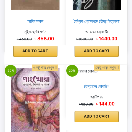
আদিম সমাজ
বৈশ্বিক প্রেক্ষাপটে রবীন্দ্র চিত্রকলা
লুইস হেনরি মর্গান
ড. বরেন চক্রবর্তী
৳ 368.00
৳ 1440.00
৳ 460.00
৳ 1800.00
ADD TO CART
ADD TO CART
একটু পড়ে দেখুন
একটু পড়ে দেখুন
20%
20%
চট্টগ্রামের লোকশিল্প
জয়দীপ দে
৳ 144.00
৳ 180.00
ADD TO CART