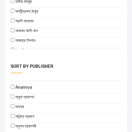
অনীক মাহমুদ
অবনীন্দ্রনাথ ঠাকুর
অরপি আহমেদ
আকবর আলি খান
আজহার ইসলাম
আতাউর রহমান
আনসার উদ্দিন আহমেদ
SORT BY PUBLISHER
আনিসুজ্জামান
আনিসুর রহমান
Anannya
আনিসুল হক
অধুনা প্রকাশন
আনু মুহাম্মদ
অনন্যা
আনোয়ার সেলিম
অনিন্দ্য প্রকাশ
আবদুল্লাহ আবু সায়ীদ
অনুপম প্রকাশনী
আবুল কাশেম ফজলুল হক