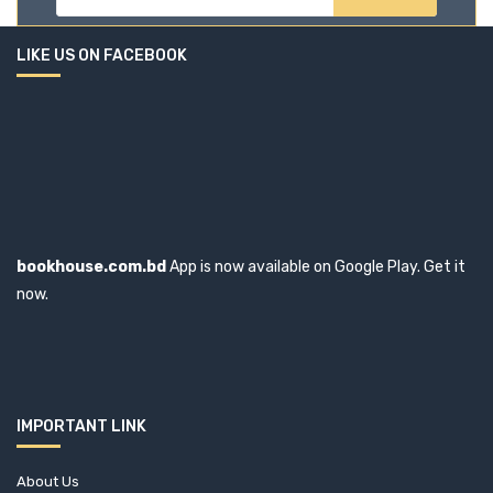
নিনি পারভীন
LIKE US ON FACEBOOK
পারভীন আক্তার জেমী
পিটার জুমথর
পূরবী বসু
প্রদীপ বসু
প্রফেসর ড. আব্দুল কারিম বাক্কার
প্রবাসজীবন চৌধুরী
bookhouse.com.bd
App is now available on Google Play. Get it
প্রভাষ আমিন
now.
ফণীন্দ্র চন্দ্র বণিক
ফরিদ কবির
ফারুক ফয়সল
বদিউর রহমান
IMPORTANT LINK
বিনয় মজুমদার
About Us