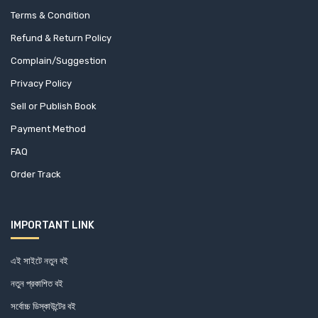
বিপ্লব চন্দ্র দত্ত
Terms & Condition
বিরূপাক্ষ পাল
Refund & Return Policy
বুদ্ধদেব বসু
Complain/Suggestion
বুলবন ওসমান
Privacy Policy
মঈন উদ্দিন
Sell or Publish Book
মতিউর রহমান
Payment Method
মনজুর আহমদ
FAQ
মনিরউদ্দীন ইউসুফ
Order Track
মমতাজুর রহমান তরফদার
মাখন চন্দ্র রায়
IMPORTANT LINK
মামুন আল মোস্তফা
মালেকা বেগম
এই সাইটে নতুন বই
নতুন প্রকাশিত বই
মাসরুর আরেফিন
সর্বোচ্চ ডিস্কাউন্টের বই
মাসুদুজ্জামান