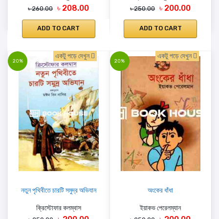
৳ 208.00
৳ 200.00
৳ 260.00
৳ 250.00
ADD TO CART
ADD TO CART
একটু পড়ে দেখুন
একটু পড়ে দেখুন
20%
20%
নতুন পৃথিবীতে চারটি সমুদ্র অভিযান
অংকের ধাঁধা
ক্রিস্টোফার কলম্বাস
ইয়াকভ পেরেলম্যান