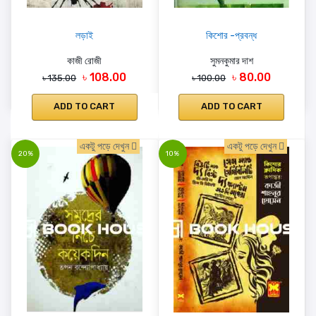
লড়াই
কিশোর -প্রবন্ধ
কাজী রোজী
সুমনকুমার দাশ
৳ 108.00
৳ 80.00
৳ 135.00
৳ 100.00
ADD TO CART
ADD TO CART
একটু পড়ে দেখুন
একটু পড়ে দেখুন
20%
10%