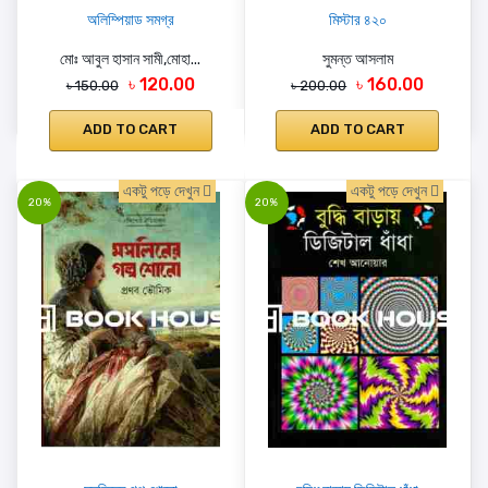
অলিম্পিয়াড সমগ্র
মিস্টার ৪২০
মোঃ আবুল হাসান সামী,মোহা...
সুমন্ত আসলাম
৳ 120.00
৳ 160.00
৳ 150.00
৳ 200.00
ADD TO CART
ADD TO CART
একটু পড়ে দেখুন
একটু পড়ে দেখুন
20%
20%