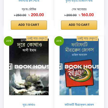
মসলিনের গল্প শোনো
বুদ্ধি বাড়ায় ডিজিটাল ধাঁধা
প্রণব ভৌমিক
শেখ আনোয়ার
৳ 200.00
৳ 160.00
৳ 250.00
৳ 200.00
ADD TO CART
ADD TO CART
একটু পড়ে দেখুন
একটু পড়ে দেখুন
20%
20%
দূরে কোথাও
ফাটাফাটি মীরাক্কেল জোকস