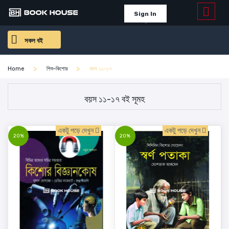
Sign In
সকল বই
Home
শিশু-কিশোর
বয়স ১১-১৭
বয়স ১১-১৭ বই সূমহ
একটু পড়ে দেখুন
একটু পড়ে দেখুন
20%
20%