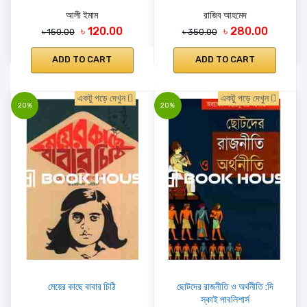
আলী ইমাম
রাজিব আহমেদ
৳ 120.00
৳ 280.00
৳ 150.00
৳ 350.00
ADD TO CART
ADD TO CART
একটু পড়ে দেখুন
একটু পড়ে দেখুন
20%
20%
মেয়ের কাছে বাবার চিঠি
ছোটদের রাজনীতি ও অর্থনীতি :দি
স্কাই পাবলিশার্স