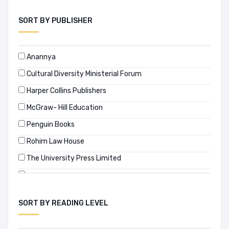
আসাদ চৌধুরী
SORT BY PUBLISHER
আহমাদ মাযহার
ইয়াকভ পেরেলম্যান
Anannya
উইলিয়াম শেক্সপীয়ার
Cultural Diversity Ministerial Forum
কাজী রোজী
Harper Collins Publishers
ক্রিস্টোফার কলম্বাস
McGraw- Hill Education
খায়রুল আলম মনির
Penguin Books
জওহর লাল নেহেরু
Rohim Law House
জুলফিয়া ইসলাম
The University Press Limited
ডেভিড ল্যাম্বার্ট
অধ্যয়ন প্রকাশন
তপন বন্দ্যোপাধ্যায়
অনিন্দ্য প্রকাশ
নাজলী লায়লা মনসুর
SORT BY READING LEVEL
অনুপম প্রকাশনী
নূহ-উল-আলম লেনিন
কথা প্রকাশ
প্রণব ভৌমিক