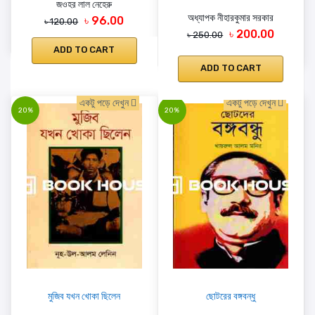
জওহর লাল নেহেরু
অধ্যাপক নীহারকুমার সরকার
৳ 96.00
৳ 120.00
৳ 200.00
৳ 250.00
ADD TO CART
ADD TO CART
একটু পড়ে দেখুন
একটু পড়ে দেখুন
20%
20%
মুজিব যখন খোকা ছিলেন
ছোটরের বঙ্গবন্ধু