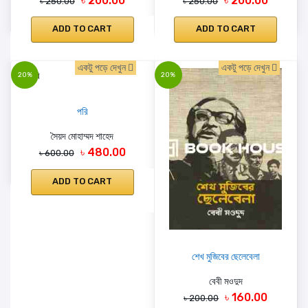
৳ 200.00
৳ 200.00
৳ 250.00
৳ 250.00
ADD TO CART
ADD TO CART
একটু পড়ে দেখুন
একটু পড়ে দেখুন
20%
20%
পরি
সৈয়দ মোহাম্মদ শাহেদ
৳ 480.00
৳ 600.00
ADD TO CART
শেখ মুজিবের ছেলেবেলা
বেবী মওদুদ
৳ 160.00
৳ 200.00