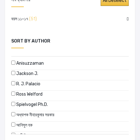
বয়স ১১-১৭
(51)
SORT BY AUTHOR
Anisuzzaman
Jackson J.
R. J. Palacio
Ross Welford
Spielvogel Ph.D.
অধ্যাপক নীহারকুমার সরকার
আনিসুল হক
আলী ইমাম