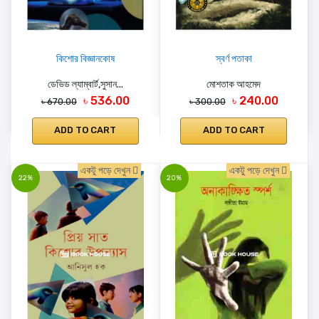
কিশোর বিজ্ঞানকোষ
স্বর্ণ পতাকা
ডেভিড ল্যাম্বার্ট,সুসান...
মোশতাক আহমেদ
৳ 536.00
৳ 240.00
৳ 670.00
৳ 300.00
ADD TO CART
ADD TO CART
একটু পড়ে দেখুন
একটু পড়ে দেখুন
22%
20%