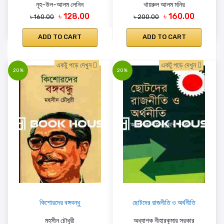
নূহ-উল-আলম লেনিন
খায়রুল আলম মনির
৳ 128.00
৳ 160.00
৳ 160.00
৳ 200.00
ADD TO CART
ADD TO CART
একটু পড়ে দেখুন
একটু পড়ে দেখুন
20%
20%
কিশোরদের বঙ্গবন্ধু
ছোটদের রাজনীতি ও অর্থনীতি
মহসীন চৌধুরী
অধ্যাপক নীহারকুমার সরকার