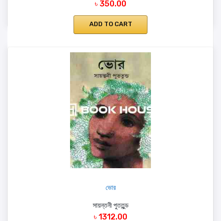
৳ 350.00
ADD TO CART
ভোর
সায়ন্তনী পুততুন্ড
৳ 1312.00