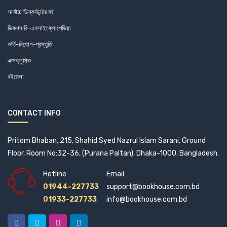
Alf Morten Jerve (1)
সর্বোচ্চ ডিস্কাউন্টের বই
ডিকশনারি-এনসাইক্লোপেডিয়া
Ali Riaz (3)
ভর্তি-নিয়োগ-প্রস্তুতি
Alice Velangani Joseph (5)
এক্সক্লুসিভ
বইমেলা
Altoon (1)
Amaresh Ojha and Subhra Moitra (1)
CONTACT INFO
Amartya Sen (9)
Pritom Bhaban, 215, Shahid Syed Nazrul Islam Sarani, Ground
Amena Mohsin (1)
Floor, Room No:32-36, (Purana Paltan), Dhaka-1000, Bangladesh.
Amenda Philomina Purification (1)
Hotline:
Email:
01944-227733
support@bookhouse.com.bd
Amir Shammaakh (1)
01933-227733
info@bookhouse.com.bd
Amit Goswami (1)