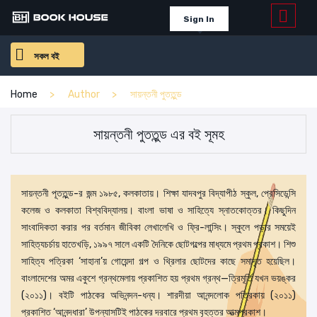
Sign In
সকল বই
Home
Author
সায়ন্তনী পুততুন্ড
সায়ন্তনী পুততুন্ড এর বই সূমহ
সায়ন্তনী পূততুন্ড-র জন্ম ১৯৮৫, কলকাতায়। শিক্ষা যাদবপুর বিদ্যাপীঠ স্কুল, প্রেসিডেন্সি
কলেজ ও কলকাতা বিশ্ববিদ্যালয়। বাংলা ভাষা ও সাহিত্যে স্নাতকোত্তর। কিছুদিন
সাংবাদিকতা করার পর বর্তমান জীবিকা লেখালেখি ও ফ্রি-লান্সিং। স্কুলে পড়ার সময়েই
সাহিত্যচর্চায় হাতেখড়ি, ১৯৯৭ সালে একটি দৈনিকে ছোটগল্পের মাধ্যমে প্রথম প্রকাশ। শিশু
সাহিত্য পত্রিকা ‘সাহানা’য় গোয়েন্দা গল্প ও থ্রিলার ছোটদের কাছে সমাদৃত হয়েছিল।
বাংলাদেশের অমর একুশে গ্রন্থমেলায় প্রকাশিত হয় প্রথম গ্রন্থ—ত্রিমূর্তি যখন ভয়ঙ্কর
(২০১১)। বইটি পাঠকের অভিনন্দন-ধন্য। শারদীয়া আনন্দলোক পত্রিকায় (২০১১)
প্রকাশিত ‘আনন্দধারা’ উপন্যাসটিই পাঠকের দরবারে প্রথম বৃহত্তর আত্মপ্রকাশ।