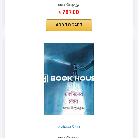
সায়ন্তনী পুততুন্ড
৳ 787.00
ADD TO CART
একদিনের ঈশ্বর