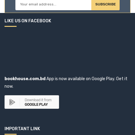
SUBSCRIBE
Ainun Nishat (1)
LIKE US ON FACEBOOK
Aishwarya Choudhary (1)
Ajay Darshan Behera (1)
Akaant Kumar Mittal (1)
Akbar Ali Khan (3)
bookhouse.com.bd
App is now available on Google Play. Get it
Akbar Haider Kiron (1)
now.
Akhtar Hossain (1)
Akhtar Sanjida Kasem (1)
AKM Shafi (1)
IMPORTANT LINK