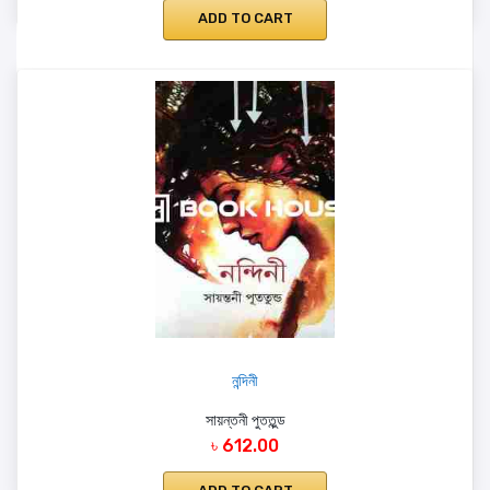
ADD TO CART
নন্দিনী
সায়ন্তনী পুততুন্ড
৳ 612.00