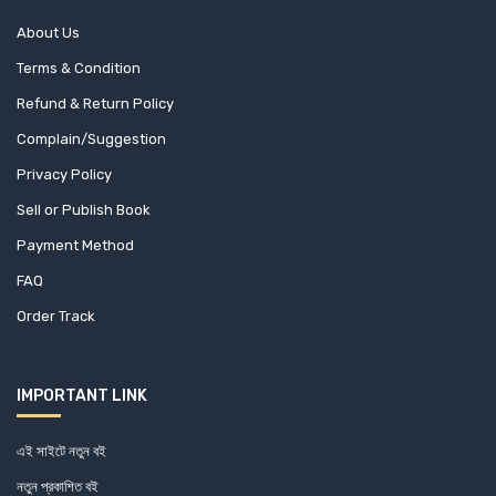
Akram Hossain (2)
About Us
Akther Uddin Mannek (1)
Terms & Condition
Refund & Return Policy
Al Masud Hasanuzzaman (1)
Complain/Suggestion
Alan Jolis (1)
Privacy Policy
Alan Moran (1)
Sell or Publish Book
Payment Method
Albert Camus (6)
FAQ
Albert Einstein (1)
Order Track
Alex Michaelides (1)
IMPORTANT LINK
Alexander Milne QC (1)
এই সাইটে নতুন বই
Alexandre Dumas (2)
নতুন প্রকাশিত বই