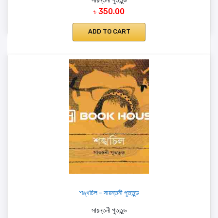
সায়ন্তনী পুততুন্ড
৳ 350.00
ADD TO CART
শঙ্খচিল - সায়ন্তনী পুততুন্ড
সায়ন্তনী পুততুন্ড