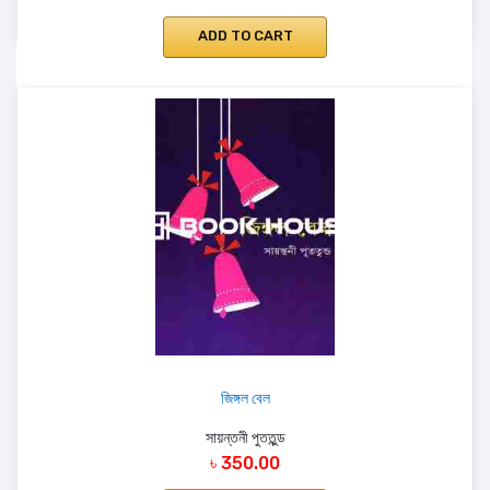
ADD TO CART
জিঙ্গল বেল
সায়ন্তনী পুততুন্ড
৳ 350.00