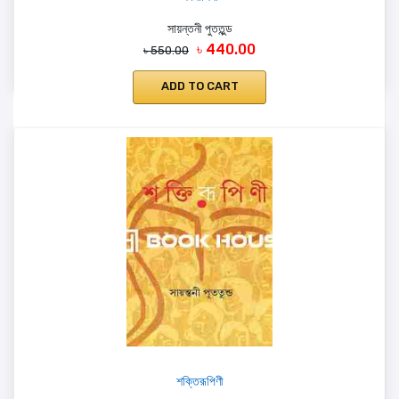
সায়ন্তনী পুততুন্ড
৳ 440.00
৳ 550.00
ADD TO CART
শক্তিরূপিণী