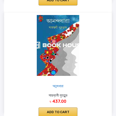
ADD TO CART
আনন্দধারা
সায়ন্তনী পুততুন্ড
৳ 437.00
ADD TO CART