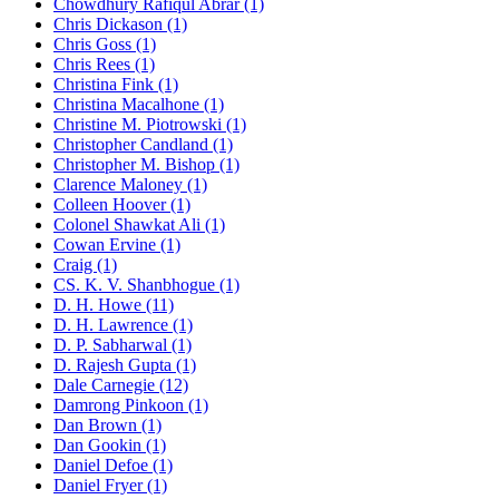
Chowdhury Rafiqul Abrar (1)
Chris Dickason (1)
Chris Goss (1)
Chris Rees (1)
Christina Fink (1)
Christina Macalhone (1)
Christine M. Piotrowski (1)
Christopher Candland (1)
Christopher M. Bishop (1)
Clarence Maloney (1)
Colleen Hoover (1)
Colonel Shawkat Ali (1)
Cowan Ervine (1)
Craig (1)
CS. K. V. Shanbhogue (1)
D. H. Howe (11)
D. H. Lawrence (1)
D. P. Sabharwal (1)
D. Rajesh Gupta (1)
Dale Carnegie (12)
Damrong Pinkoon (1)
Dan Brown (1)
Dan Gookin (1)
Daniel Defoe (1)
Daniel Fryer (1)