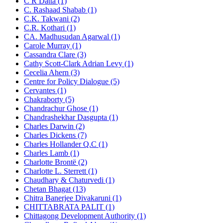
C R Datta (1)
C. Rashaad Shabab (1)
C.K. Takwani (2)
C.R. Kothari (1)
CA. Madhusudan Agarwal (1)
Carole Murray (1)
Cassandra Clare (3)
Cathy Scott-Clark Adrian Levy (1)
Cecelia Ahern (3)
Centre for Policy Dialogue (5)
Cervantes (1)
Chakraborty (5)
Chandrachur Ghose (1)
Chandrashekhar Dasgupta (1)
Charles Darwin (2)
Charles Dickens (7)
Charles Hollander Q.C (1)
Charles Lamb (1)
Charlotte Brontë (2)
Charlotte L. Sterrett (1)
Chaudhary & Chaturvedi (1)
Chetan Bhagat (13)
Chitra Banerjee Divakaruni (1)
CHITTABRATA PALIT (1)
Chittagong Development Authority (1)