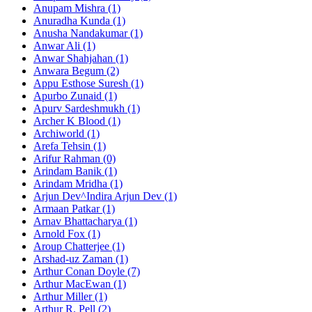
Anupam Mishra (1)
Anuradha Kunda (1)
Anusha Nandakumar (1)
Anwar Ali (1)
Anwar Shahjahan (1)
Anwara Begum (2)
Appu Esthose Suresh (1)
Apurbo Zunaid (1)
Apurv Sardeshmukh (1)
Archer K Blood (1)
Archiworld (1)
Arefa Tehsin (1)
Arifur Rahman (0)
Arindam Banik (1)
Arindam Mridha (1)
Arjun Dev^Indira Arjun Dev (1)
Armaan Patkar (1)
Arnav Bhattacharya (1)
Arnold Fox (1)
Aroup Chatterjee (1)
Arshad-uz Zaman (1)
Arthur Conan Doyle (7)
Arthur MacEwan (1)
Arthur Miller (1)
Arthur R. Pell (2)