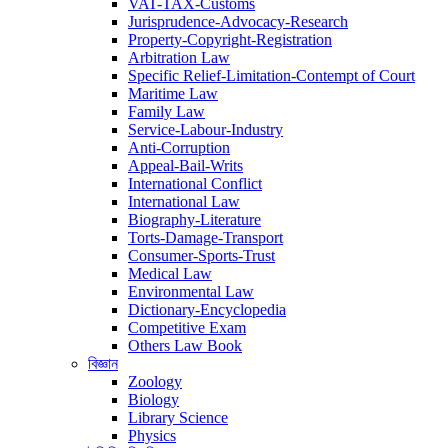
VAT-TAX-Customs
Jurisprudence-Advocacy-Research
Property-Copyright-Registration
Arbitration Law
Specific Relief-Limitation-Contempt of Court
Maritime Law
Family Law
Service-Labour-Industry
Anti-Corruption
Appeal-Bail-Writs
International Conflict
International Law
Biography-Literature
Torts-Damage-Transport
Consumer-Sports-Trust
Medical Law
Environmental Law
Dictionary-Encyclopedia
Competitive Exam
Others Law Book
বিজ্ঞান
Zoology
Biology
Library Science
Physics