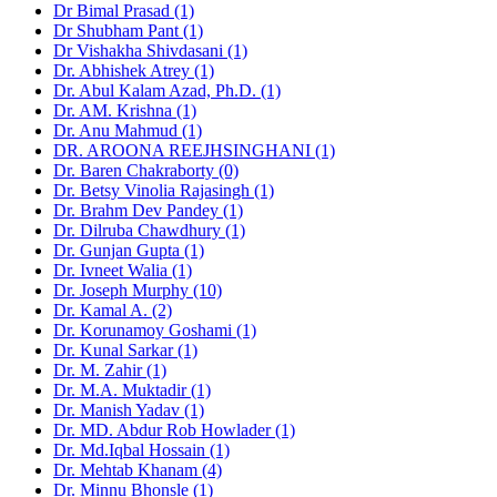
Dr Bimal Prasad (1)
Dr Shubham Pant (1)
Dr Vishakha Shivdasani (1)
Dr. Abhishek Atrey (1)
Dr. Abul Kalam Azad, Ph.D. (1)
Dr. AM. Krishna (1)
Dr. Anu Mahmud (1)
DR. AROONA REEJHSINGHANI (1)
Dr. Baren Chakraborty (0)
Dr. Betsy Vinolia Rajasingh (1)
Dr. Brahm Dev Pandey (1)
Dr. Dilruba Chawdhury (1)
Dr. Gunjan Gupta (1)
Dr. Ivneet Walia (1)
Dr. Joseph Murphy (10)
Dr. Kamal A. (2)
Dr. Korunamoy Goshami (1)
Dr. Kunal Sarkar (1)
Dr. M. Zahir (1)
Dr. M.A. Muktadir (1)
Dr. Manish Yadav (1)
Dr. MD. Abdur Rob Howlader (1)
Dr. Md.Iqbal Hossain (1)
Dr. Mehtab Khanam (4)
Dr. Minnu Bhonsle (1)