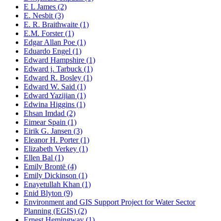
E L James (2)
E. Nesbit (3)
E. R. Braithwaite (1)
E.M. Forster (1)
Edgar Allan Poe (1)
Eduardo Engel (1)
Edward Hampshire (1)
Edward j. Tarbuck (1)
Edward R. Bosley (1)
Edward W. Said (1)
Edward Yazijian (1)
Edwina Higgins (1)
Ehsan Imdad (2)
Eimear Spain (1)
Eirik G. Jansen (3)
Eleanor H. Porter (1)
Elizabeth Verkey (1)
Ellen Bal (1)
Emily Brontë (4)
Emily Dickinson (1)
Enayetullah Khan (1)
Enid Blyton (9)
Environment and GIS Support Project for Water Sector
Planning (EGIS) (2)
Ernest Hemingway (1)