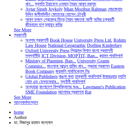
খান...
স্বপতি ইয়াফেস ওসমান
সৈয়দ আবুল মকসুদ
Avtar Singh
Joykoly
Mian Mozibur Rahman
মোঃজেহাদ
উদ্দিন
জসীমউদ্দীন
মোতাহের হোসেন চৌধুরী
আবুল ফজল
প্রেমেন্দ্র মিত্র
সৈয়দ মুজতবা আলী
অমিয় চক্রবর্তী
জীবনানন্দ দাশ
হুমায়ুন কবির
See More
প্রকাশনী
অনুপম প্রকাশনী
Book House
University Press Ltd.
Rohim
Law House
National Geographic
Dorling Kinderlsey
Oxford University Press
প্রিয়মুখ
বিশাল বাংলা প্রকাশনী
স্বপ্নসিঁড়ি
ICT Division, MOPTIT, Ban...
র‍্যামন পাবলিশার্স
Ministry of Planning, Ban...
University Grants
Commiss...
মাওলানা আব্দুল হামিদ খান...
প্রথমা প্রকাশন
Eastern
Book Company
জয়কলি পাবলিকেশন্স লিঃ
Global Publishers
বাঙলা কথা
হাক্কানী পাবলিশার্স
ঊষারদুয়ার
হ্যাপি
হোম এন্ড হেলথকেয়ার...
স্বর্ণালী পাবলিশার্স
অন্যধারা
বাংলাদেশ বিশ্ববিদ্যালয় মঞ...
Lawmann's Publication
SME Foundation
আলোঘর প্রকাশনা
Rat
See More
আত্নকর্মসংস্থান
home
Author
ডা. মিজানুর রহমান কল্লোল