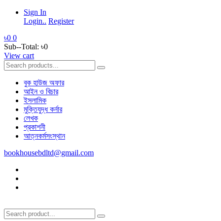
Sign In
Login..
Register
৳0
0
Sub--Total:
৳0
View cart
বুক হাউজ অফার
আইন ও বিচার
ইসলামিক
মুক্তিযুদ্ধ কর্নার
লেখক
প্রকাশনী
আত্নকর্মসংস্থান
bookhousebdltd@gmail.com