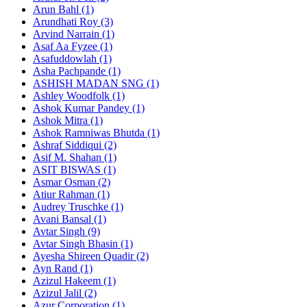
Arun Bahl (1)
Arundhati Roy (3)
Arvind Narrain (1)
Asaf Aa Fyzee (1)
Asafuddowlah (1)
Asha Pachpande (1)
ASHISH MADAN SNG (1)
Ashley Woodfolk (1)
Ashok Kumar Pandey (1)
Ashok Mitra (1)
Ashok Ramniwas Bhutda (1)
Ashraf Siddiqui (2)
Asif M. Shahan (1)
ASIT BISWAS (1)
Asmar Osman (2)
Atiur Rahman (1)
Audrey Truschke (1)
Avani Bansal (1)
Avtar Singh (9)
Avtar Singh Bhasin (1)
Ayesha Shireen Quadir (2)
Ayn Rand (1)
Azizul Hakeem (1)
Azizul Jalil (2)
Azur Corporation (1)