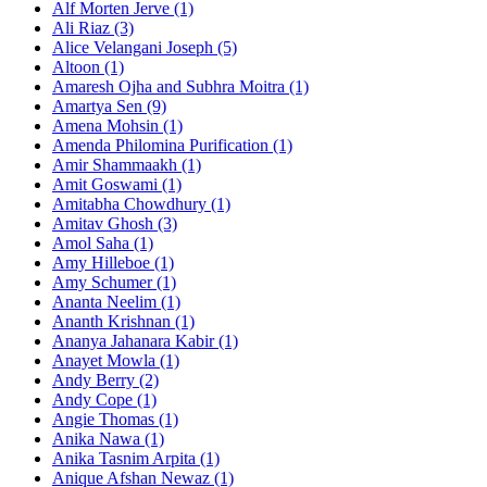
Alf Morten Jerve (1)
Ali Riaz (3)
Alice Velangani Joseph (5)
Altoon (1)
Amaresh Ojha and Subhra Moitra (1)
Amartya Sen (9)
Amena Mohsin (1)
Amenda Philomina Purification (1)
Amir Shammaakh (1)
Amit Goswami (1)
Amitabha Chowdhury (1)
Amitav Ghosh (3)
Amol Saha (1)
Amy Hilleboe (1)
Amy Schumer (1)
Ananta Neelim (1)
Ananth Krishnan (1)
Ananya Jahanara Kabir (1)
Anayet Mowla (1)
Andy Berry (2)
Andy Cope (1)
Angie Thomas (1)
Anika Nawa (1)
Anika Tasnim Arpita (1)
Anique Afshan Newaz (1)