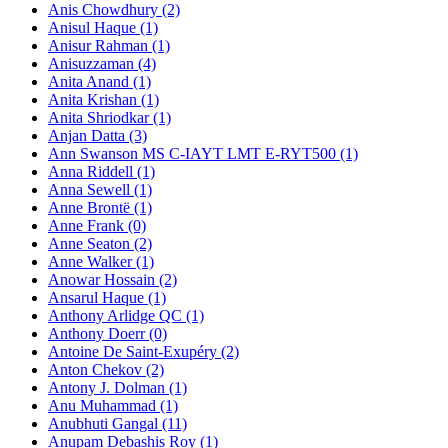
Anis Chowdhury (2)
Anisul Haque (1)
Anisur Rahman (1)
Anisuzzaman (4)
Anita Anand (1)
Anita Krishan (1)
Anita Shriodkar (1)
Anjan Datta (3)
Ann Swanson MS C-IAYT LMT E-RYT500 (1)
Anna Riddell (1)
Anna Sewell (1)
Anne Brontë (1)
Anne Frank (0)
Anne Seaton (2)
Anne Walker (1)
Anowar Hossain (2)
Ansarul Haque (1)
Anthony Arlidge QC (1)
Anthony Doerr (0)
Antoine De Saint-Exupéry (2)
Anton Chekov (2)
Antony J. Dolman (1)
Anu Muhammad (1)
Anubhuti Gangal (11)
Anupam Debashis Roy (1)