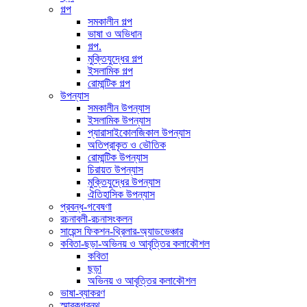
গল্প
সমকালীন গল্প
ভাষা ও অভিধান
গল্প.
মুক্তিযুদ্ধের গল্প
ইসলামিক গল্প
রোমান্টিক গল্প
উপন্যাস
সমকালীন উপন্যাস
ইসলামিক উপন্যাস
প্যারাসাইকোলজিকাল উপন্যাস
অতিপ্রাকৃত ও ভৌতিক
রোমান্টিক উপন্যাস
চিরায়ত উপন্যাস
মুক্তিযুদ্ধের উপন্যাস
ঐতিহাসিক উপন্যাস
প্রবন্ধ-গবেষণা
রচনাবলী-রচনাসংকলন
সায়েন্স ফিকশন-থ্রিলার-অ্যাডভেঞ্চার
কবিতা-ছড়া-অভিনয় ও আবৃত্তির কলাকৌশল
কবিতা
ছড়া
অভিনয় ও আবৃত্তির কলাকৌশল
ভাষা-ব্যাকরণ
স্মারকগ্রন্থ