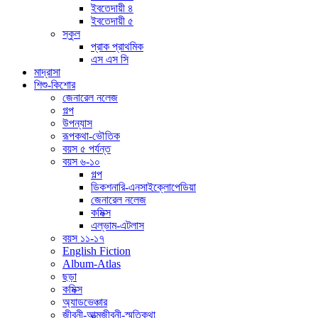
ইবতেদায়ী ৪
ইবতেদায়ী ৫
স্কুল
প্রাক প্রাথমিক
এস এস সি
মাদ্রাসা
শিশু-কিশোর
জেনারেল নলেজ
গল্প
উপন্যাস
রূপকথা-ভৌতিক
বয়স ৫ পর্যন্ত
বয়স ৬-১০
গল্প
ডিকশনারি-এনসাইক্লোপেডিয়া
জেনারেল নলেজ
কমিক্স
এল্ভাম-এটলাস
বয়স ১১-১৭
English Fiction
Album-Atlas
ছড়া
কমিক্স
অ্যাডভেঞ্চার
জীবনী-আত্মজীবনী-স্মৃতিকথা