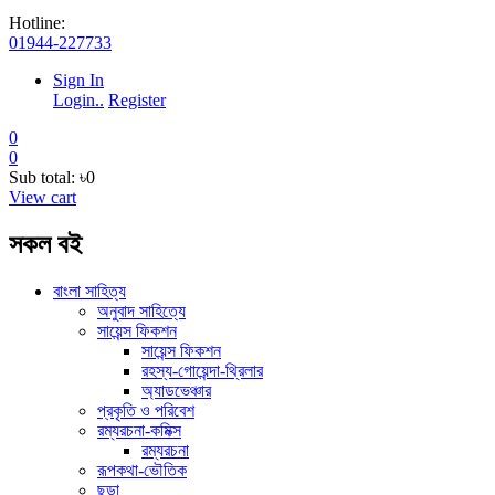
Hotline:
01944-227733
Sign In
Login..
Register
0
0
Sub total:
৳0
View cart
সকল বই
বাংলা সাহিত্য
অনুবাদ সাহিত্যে
সায়েন্স ফিকশন
সায়েন্স ফিকশন
রহস্য-গোয়েন্দা-থ্রিলার
অ্যাডভেঞ্চার
প্রকৃতি ও পরিবেশ
রম্যরচনা-কমিক্স
রম্যরচনা
রূপকথা-ভৌতিক
ছড়া