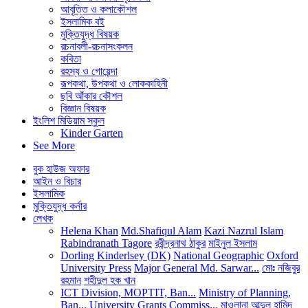
আবৃত্তি ও কলাকৌশল
ইসলামিক বই
মুক্তিযুদ্ধ বিষয়ক
রচনাবলী-রচনাসংকলন
কবিতা
রহস্য ও গোয়েন্দা
রূপকথা, উপকথা ও লোককাহিনী
ছবি আঁকার কৌশল
বিজ্ঞান বিষয়ক
ইংলিশ মিডিয়াম স্কুল
Kinder Garten
See More
বুক হাউজ অফার
আইন ও বিচার
ইসলামিক
মুক্তিযুদ্ধ কর্নার
লেখক
Helena Khan
Md.Shafiqul Alam
Kazi Nazrul Islam
Rabindranath Tagore
রবীন্দ্রনাথ ঠাকুর
মাইনুল ইসলাম
Dorling Kinderlsey (DK)
National Geographic
Oxford
University Press
Major General Md. Sarwar...
মোঃ নজিবুর
রহমান
শহীদুল হক খান
ICT Division, MOPTIT, Ban...
Ministry of Planning,
Ban...
University Grants Commiss...
মাওলানা আব্দুল হামিদ