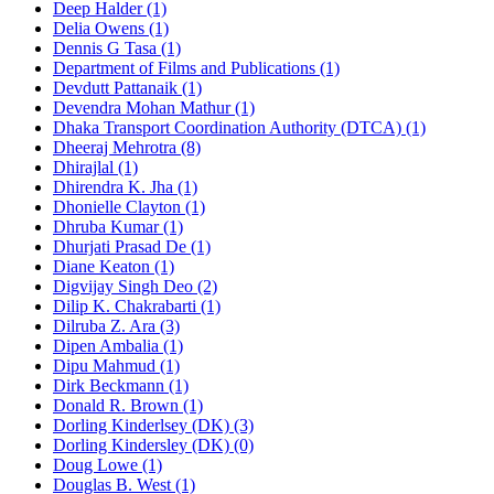
Deep Halder (1)
Delia Owens (1)
Dennis G Tasa (1)
Department of Films and Publications (1)
Devdutt Pattanaik (1)
Devendra Mohan Mathur (1)
Dhaka Transport Coordination Authority (DTCA) (1)
Dheeraj Mehrotra (8)
Dhirajlal (1)
Dhirendra K. Jha (1)
Dhonielle Clayton (1)
Dhruba Kumar (1)
Dhurjati Prasad De (1)
Diane Keaton (1)
Digvijay Singh Deo (2)
Dilip K. Chakrabarti (1)
Dilruba Z. Ara (3)
Dipen Ambalia (1)
Dipu Mahmud (1)
Dirk Beckmann (1)
Donald R. Brown (1)
Dorling Kinderlsey (DK) (3)
Dorling Kindersley (DK) (0)
Doug Lowe (1)
Douglas B. West (1)