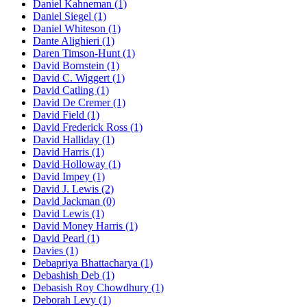
Daniel Kahneman (1)
Daniel Siegel (1)
Daniel Whiteson (1)
Dante Alighieri (1)
Daren Timson-Hunt (1)
David Bornstein (1)
David C. Wiggert (1)
David Catling (1)
David De Cremer (1)
David Field (1)
David Frederick Ross (1)
David Halliday (1)
David Harris (1)
David Holloway (1)
David Impey (1)
David J. Lewis (2)
David Jackman (0)
David Lewis (1)
David Money Harris (1)
David Pearl (1)
Davies (1)
Debapriya Bhattacharya (1)
Debashish Deb (1)
Debasish Roy Chowdhury (1)
Deborah Levy (1)