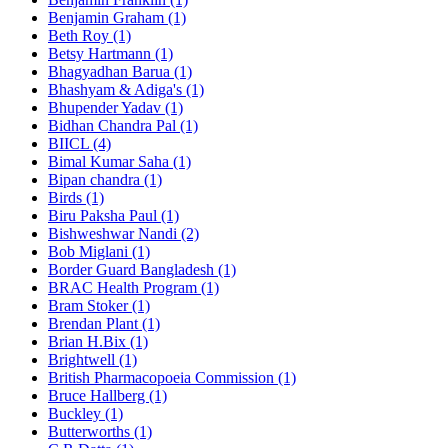
Benjamin Graham (1)
Beth Roy (1)
Betsy Hartmann (1)
Bhagyadhan Barua (1)
Bhashyam & Adiga's (1)
Bhupender Yadav (1)
Bidhan Chandra Pal (1)
BIICL (4)
Bimal Kumar Saha (1)
Bipan chandra (1)
Birds (1)
Biru Paksha Paul (1)
Bishweshwar Nandi (2)
Bob Miglani (1)
Border Guard Bangladesh (1)
BRAC Health Program (1)
Bram Stoker (1)
Brendan Plant (1)
Brian H.Bix (1)
Brightwell (1)
British Pharmacopoeia Commission (1)
Bruce Hallberg (1)
Buckley (1)
Butterworths (1)