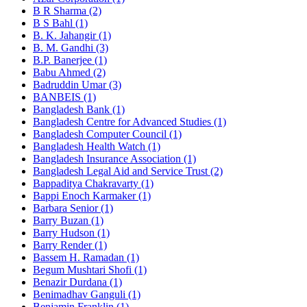
B R Sharma (2)
B S Bahl (1)
B. K. Jahangir (1)
B. M. Gandhi (3)
B.P. Banerjee (1)
Babu Ahmed (2)
Badruddin Umar (3)
BANBEIS (1)
Bangladesh Bank (1)
Bangladesh Centre for Advanced Studies (1)
Bangladesh Computer Council (1)
Bangladesh Health Watch (1)
Bangladesh Insurance Association (1)
Bangladesh Legal Aid and Service Trust (2)
Bappaditya Chakravarty (1)
Bappi Enoch Karmaker (1)
Barbara Senior (1)
Barry Buzan (1)
Barry Hudson (1)
Barry Render (1)
Bassem H. Ramadan (1)
Begum Mushtari Shofi (1)
Benazir Durdana (1)
Benimadhav Ganguli (1)
Benjamin Franklin (1)