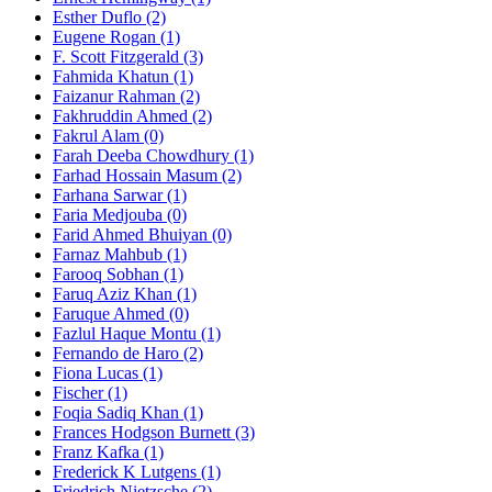
Esther Duflo (2)
Eugene Rogan (1)
F. Scott Fitzgerald (3)
Fahmida Khatun (1)
Faizanur Rahman (2)
Fakhruddin Ahmed (2)
Fakrul Alam (0)
Farah Deeba Chowdhury (1)
Farhad Hossain Masum (2)
Farhana Sarwar (1)
Faria Medjouba (0)
Farid Ahmed Bhuiyan (0)
Farnaz Mahbub (1)
Farooq Sobhan (1)
Faruq Aziz Khan (1)
Faruque Ahmed (0)
Fazlul Haque Montu (1)
Fernando de Haro (2)
Fiona Lucas (1)
Fischer (1)
Foqia Sadiq Khan (1)
Frances Hodgson Burnett (3)
Franz Kafka (1)
Frederick K Lutgens (1)
Friedrich Nietzsche (2)