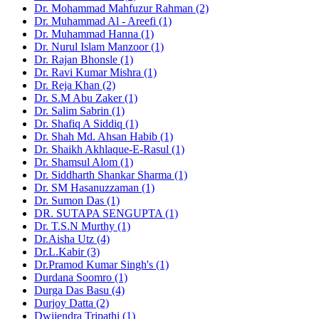
Dr. Mohammad Mahfuzur Rahman (2)
Dr. Muhammad Al - Areefi (1)
Dr. Muhammad Hanna (1)
Dr. Nurul Islam Manzoor (1)
Dr. Rajan Bhonsle (1)
Dr. Ravi Kumar Mishra (1)
Dr. Reja Khan (2)
Dr. S.M Abu Zaker (1)
Dr. Salim Sabrin (1)
Dr. Shafiq A Siddiq (1)
Dr. Shah Md. Ahsan Habib (1)
Dr. Shaikh Akhlaque-E-Rasul (1)
Dr. Shamsul Alom (1)
Dr. Siddharth Shankar Sharma (1)
Dr. SM Hasanuzzaman (1)
Dr. Sumon Das (1)
DR. SUTAPA SENGUPTA (1)
Dr. T.S.N Murthy (1)
Dr.Aisha Utz (4)
Dr.L.Kabir (3)
Dr.Pramod Kumar Singh's (1)
Durdana Soomro (1)
Durga Das Basu (4)
Durjoy Datta (2)
Dwijendra Tripathi (1)