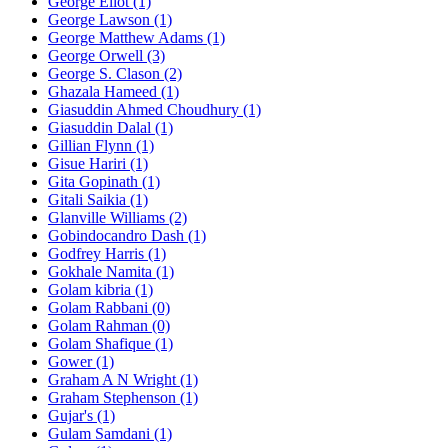
George Eliot (1)
George Lawson (1)
George Matthew Adams (1)
George Orwell (3)
George S. Clason (2)
Ghazala Hameed (1)
Giasuddin Ahmed Choudhury (1)
Giasuddin Dalal (1)
Gillian Flynn (1)
Gisue Hariri (1)
Gita Gopinath (1)
Gitali Saikia (1)
Glanville Williams (2)
Gobindocandro Dash (1)
Godfrey Harris (1)
Gokhale Namita (1)
Golam kibria (1)
Golam Rabbani (0)
Golam Rahman (0)
Golam Shafique (1)
Gower (1)
Graham A N Wright (1)
Graham Stephenson (1)
Gujar's (1)
Gulam Samdani (1)