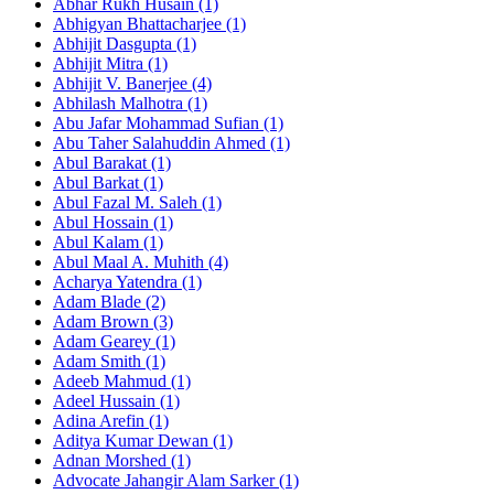
Abhar Rukh Husain (1)
Abhigyan Bhattacharjee (1)
Abhijit Dasgupta (1)
Abhijit Mitra (1)
Abhijit V. Banerjee (4)
Abhilash Malhotra (1)
Abu Jafar Mohammad Sufian (1)
Abu Taher Salahuddin Ahmed (1)
Abul Barakat (1)
Abul Barkat (1)
Abul Fazal M. Saleh (1)
Abul Hossain (1)
Abul Kalam (1)
Abul Maal A. Muhith (4)
Acharya Yatendra (1)
Adam Blade (2)
Adam Brown (3)
Adam Gearey (1)
Adam Smith (1)
Adeeb Mahmud (1)
Adeel Hussain (1)
Adina Arefin (1)
Aditya Kumar Dewan (1)
Adnan Morshed (1)
Advocate Jahangir Alam Sarker (1)