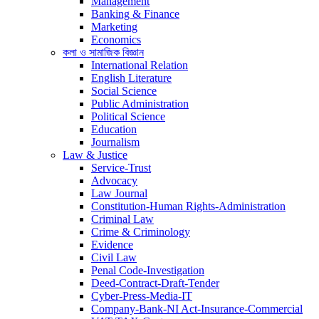
Management
Banking & Finance
Marketing
Economics
কলা ও সামাজিক বিজ্ঞান
International Relation
English Literature
Social Science
Public Administration
Political Science
Education
Journalism
Law & Justice
Service-Trust
Advocacy
Law Journal
Constitution-Human Rights-Administration
Criminal Law
Crime & Criminology
Evidence
Civil Law
Penal Code-Investigation
Deed-Contract-Draft-Tender
Cyber-Press-Media-IT
Company-Bank-NI Act-Insurance-Commercial