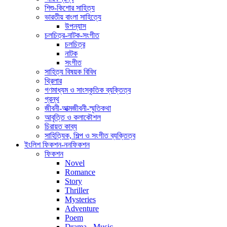
শিশু-কিশোর সাহিত্য
ভারতীয় বাংলা সাহিত্যে
উপন্যাস
চলচিত্র-নাটক-সংগীত
চলচিত্র
নাটক
সংগীত
সাহিত্য বিষয়ক বিবিধ
থ্রিলার
গণমাধ্যম ও সাংস্কৃতিক ব্যক্তিত্ব
গ্রন্থ
জীবনী-আত্মজীবনী-স্মৃতিকথা
আবৃত্তি ও কলাকৌশল
চিরায়ত কাব্য
সাহিত্যিক, শিল্প ও সংগীত ব্যক্তিত্ব
ইংলিশ ফিকশন-ননফিকশন
ফিকশন
Novel
Romance
Story
Thriller
Mysteries
Adventure
Poem
Drama - Music