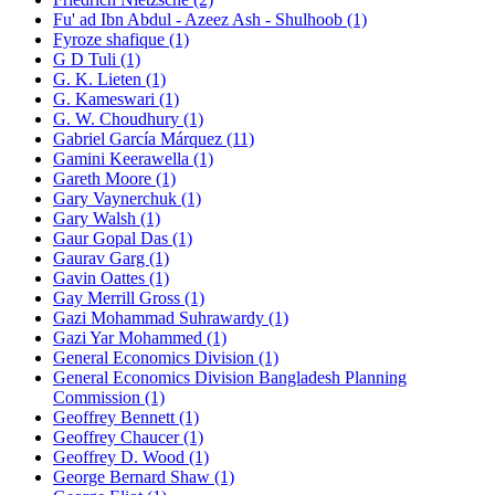
Fu' ad Ibn Abdul - Azeez Ash - Shulhoob (1)
Fyroze shafique (1)
G D Tuli (1)
G. K. Lieten (1)
G. Kameswari (1)
G. W. Choudhury (1)
Gabriel García Márquez (11)
Gamini Keerawella (1)
Gareth Moore (1)
Gary Vaynerchuk (1)
Gary Walsh (1)
Gaur Gopal Das (1)
Gaurav Garg (1)
Gavin Oattes (1)
Gay Merrill Gross (1)
Gazi Mohammad Suhrawardy (1)
Gazi Yar Mohammed (1)
General Economics Division (1)
General Economics Division Bangladesh Planning
Commission (1)
Geoffrey Bennett (1)
Geoffrey Chaucer (1)
Geoffrey D. Wood (1)
George Bernard Shaw (1)