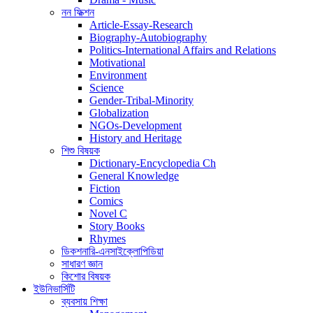
নন ফিক্শন
Article-Essay-Research
Biography-Autobiography
Politics-International Affairs and Relations
Motivational
Environment
Science
Gender-Tribal-Minority
Globalization
NGOs-Development
History and Heritage
শিশু বিষয়ক
Dictionary-Encyclopedia Ch
General Knowledge
Fiction
Comics
Novel C
Story Books
Rhymes
ডিকশনারি-এনসাইক্লোপিডিয়া
সাধারণ জ্ঞান
কিশোর বিষয়ক
ইউনিভার্সিটি
ব্যবসায় শিক্ষা