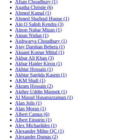
Afsan Choudhury (1)
Agatha Christie (6)
Ahmed Kamal (1)
Ahmed Shafiqul Huque (1)
Ain O Salish Kendra (3)
Ainon Nahar Mizan (1)
Ainun Nishat (1)
Aishwarya Choudhary (1)
Ajay Darshan Behera (1)
Akaant Kumar Mittal (1)
Akbar Ali Khan (3)
Akbar Haider Kiron (1)
Akhtar Hossain (1)
Akhtar Sanjida Kasem (1)
AKM Shafi (1)
Akram Hossain (2)
Akther Uddin Mannek (1)
Al Masud Hasanuzzaman (1)
Alan Jolis (1)
Alan Moran (1)
Albert Camus (6)
Albert Einstein (1)
Alex Michaelides (1)
Alexander Milne QC (1)
Alexandre Dumas (2)