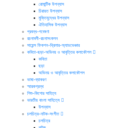
রোমান্টিক উপন্যাস
চিরায়ত উপন্যাস
মুক্তিযুদ্ধের উপন্যাস
ঐতিহাসিক উপন্যাস
প্রবন্ধ-গবেষণা
রচনাবলী-রচনাসংকলন
সায়েন্স ফিকশন-থ্রিলার-অ্যাডভেঞ্চার
কবিতা-ছড়া-অভিনয় ও আবৃত্তির কলাকৌশল
কবিতা
ছড়া
অভিনয় ও আবৃত্তির কলাকৌশল
ভাষা-ব্যাকরণ
স্মারকগ্রন্থ
শিশু-কিশোর সাহিত্য
ভারতীয় বাংলা সাহিত্যে
উপন্যাস
চলচিত্র-নাটক-সংগীত
চলচিত্র
নাটক