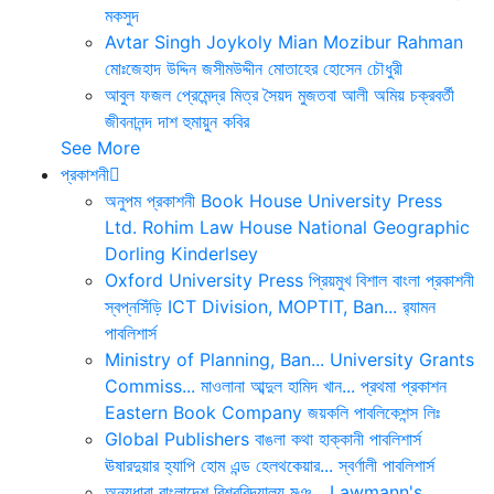
মকসুদ
Avtar Singh
Joykoly
Mian Mozibur Rahman
মোঃজেহাদ উদ্দিন
জসীমউদ্দীন
মোতাহের হোসেন চৌধুরী
আবুল ফজল
প্রেমেন্দ্র মিত্র
সৈয়দ মুজতবা আলী
অমিয় চক্রবর্তী
জীবনানন্দ দাশ
হুমায়ুন কবির
See More
প্রকাশনী
অনুপম প্রকাশনী
Book House
University Press
Ltd.
Rohim Law House
National Geographic
Dorling Kinderlsey
Oxford University Press
প্রিয়মুখ
বিশাল বাংলা প্রকাশনী
স্বপ্নসিঁড়ি
ICT Division, MOPTIT, Ban...
র‍্যামন
পাবলিশার্স
Ministry of Planning, Ban...
University Grants
Commiss...
মাওলানা আব্দুল হামিদ খান...
প্রথমা প্রকাশন
Eastern Book Company
জয়কলি পাবলিকেশন্স লিঃ
Global Publishers
বাঙলা কথা
হাক্কানী পাবলিশার্স
ঊষারদুয়ার
হ্যাপি হোম এন্ড হেলথকেয়ার...
স্বর্ণালী পাবলিশার্স
অন্যধারা
বাংলাদেশ বিশ্ববিদ্যালয় মঞ...
Lawmann's