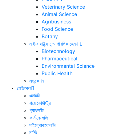
Veterinary Science
Animal Science
Agribusiness
Food Science
Botany
লাইফ সাইন্স এন্ড পাবলিক হেলথ
Biotechnology
Pharmaceutical
Environmental Science
Public Health
এডুকেশন
মেডিকেল
এনাটমি
বায়োকেমিস্ট্রি
প্যাথলজি
ফার্মাকোলজি
মাইক্রোবায়োলজি
নার্সিং