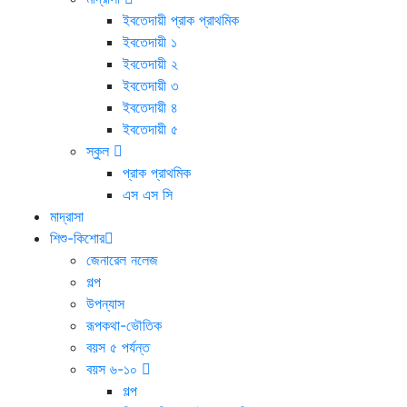
ইবতেদায়ী প্রাক প্রাথমিক
ইবতেদায়ী ১
ইবতেদায়ী ২
ইবতেদায়ী ৩
ইবতেদায়ী ৪
ইবতেদায়ী ৫
স্কুল
প্রাক প্রাথমিক
এস এস সি
মাদ্রাসা
শিশু-কিশোর
জেনারেল নলেজ
গল্প
উপন্যাস
রূপকথা-ভৌতিক
বয়স ৫ পর্যন্ত
বয়স ৬-১০
গল্প