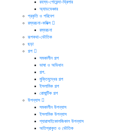
রহস্য-গোয়েন্দা-থ্রিলার
অ্যাডভেঞ্চার
প্রকৃতি ও পরিবেশ
রম্যরচনা-কমিক্স
রম্যরচনা
রূপকথা-ভৌতিক
ছড়া
গল্প
সমকালীন গল্প
ভাষা ও অভিধান
গল্প.
মুক্তিযুদ্ধের গল্প
ইসলামিক গল্প
রোমান্টিক গল্প
উপন্যাস
সমকালীন উপন্যাস
ইসলামিক উপন্যাস
প্যারাসাইকোলজিকাল উপন্যাস
অতিপ্রাকৃত ও ভৌতিক