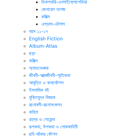
ডিকশনারি-এনসাইক্লোপেডিয়া
জেনারেল নলেজ
কমিক্স
এল্ভাম-এটলাস
বয়স ১১-১৭
English Fiction
Album-Atlas
ছড়া
কমিক্স
অ্যাডভেঞ্চার
জীবনী-আত্মজীবনী-স্মৃতিকথা
আবৃত্তি ও কলাকৌশল
ইসলামিক বই
মুক্তিযুদ্ধ বিষয়ক
রচনাবলী-রচনাসংকলন
কবিতা
রহস্য ও গোয়েন্দা
রূপকথা, উপকথা ও লোককাহিনী
ছবি আঁকার কৌশল