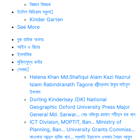
বিজ্ঞান বিষয়ক
ইংলিশ মিডিয়াম স্কুল
Kinder Garten
See More
বুক হাউজ অফার
আইন ও বিচার
ইসলামিক
মুক্তিযুদ্ধ কর্নার
লেখক
Helena Khan
Md.Shafiqul Alam
Kazi Nazrul
Islam
Rabindranath Tagore
রবীন্দ্রনাথ ঠাকুর
মাইনুল
ইসলাম
Dorling Kinderlsey (DK)
National
Geographic
Oxford University Press
Major
General Md. Sarwar...
মোঃ নজিবুর রহমান
শহীদুল হক খান
ICT Division, MOPTIT, Ban...
Ministry of
Planning, Ban...
University Grants Commiss...
মাওলানা আব্দুল হামিদ খান...
স্বপতি ইয়াফেস ওসমান
সৈয়দ আবুল