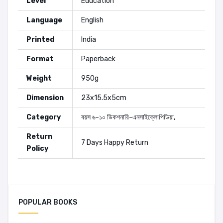
Level
Education
Language
English
Printed
India
Format
Paperback
Weight
950g
Dimension
23x15.5x5cm
Category
বয়স ৬-১০
ডিকশনারি-এনসাইক্লোপিডিয়া
,
Return
7 Days Happy Return
Policy
Editors:
Sidney I. Landau
POPULAR BOOKS
Add A Review