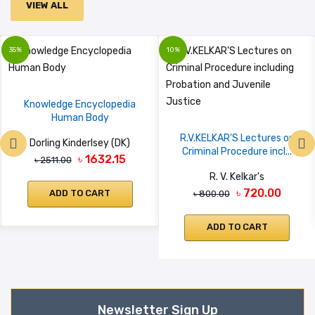
VIEW ALL
35%
10%
Knowledge Encyclopedia
Human Body
R.V.KELKAR'S Lectures on
Dorling Kinderlsey (DK)
Criminal Procedure incl...
৳ 1632.15
৳ 2511.00
R. V. Kelkar's
৳ 720.00
ADD TO CART
৳ 800.00
ADD TO CART
Newsletter Sign Up