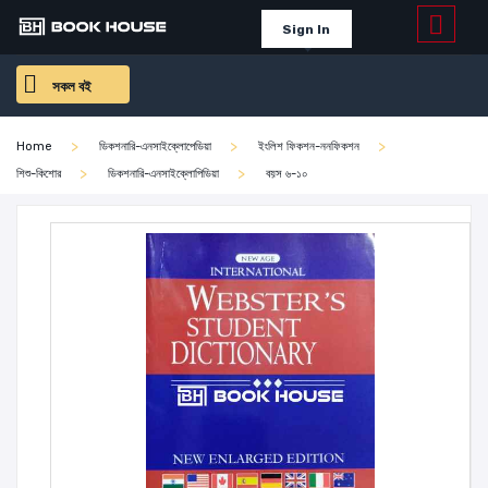
Sign In
সকল বই
Home
ডিকশনারি-এনসাইক্লোপেডিয়া
ইংলিশ ফিকশন-ননফিকশন
শিশু-কিশোর
ডিকশনারি-এনসাইক্লোপিডিয়া
বয়স ৬-১০