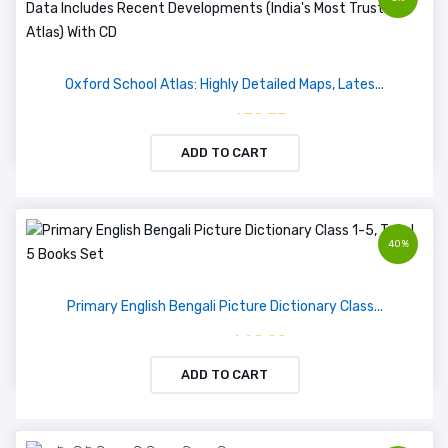
Oxford School Atlas: Highly Detailed Maps, Lates...
৳ 639.35
৳ 673.00
ADD TO CART
40%
Primary English Bengali Picture Dictionary Class...
৳ 669.00
৳ 1115.00
ADD TO CART