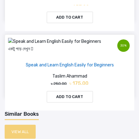
৳ 657.00
৳ 900.00
ADD TO CART
30%
একটু পড়ে দেখুন
Speak and Learn English Easily for Beginners
Taslim Ahammad
৳ 175.00
৳ 250.00
ADD TO CART
Similar Books
VIEW ALL