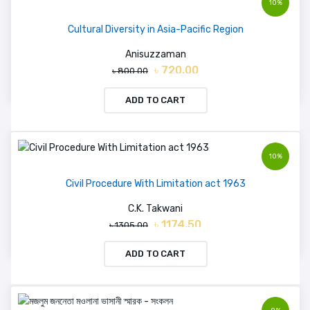
10%
Cultural Diversity in Asia-Pacific Region
Anisuzzaman
৳ 720.00
৳ 800.00
ADD TO CART
10%
Civil Procedure With Limitation act 1963
C.K. Takwani
৳ 1174.50
৳ 1305.00
ADD TO CART