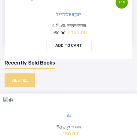
20%
ইগনাইটেড মাইন্ডস
এ. পি. জে. আবদুল কালাম
৳ 120.00
৳ 150.00
ADD TO CART
Recently Sold Books
VIEW ALL
বনি
শীর্ষেন্দু মুখোপাধ্যায়
৳ 180.00