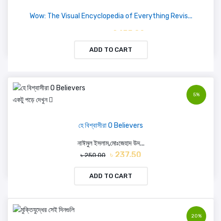
Wow: The Visual Encyclopedia of Everything Revis...
৳ 2455.92
৳ 3411.00
ADD TO CART
5%
একটু পড়ে দেখুন
হে বিশ্বাসীরা O Believers
নাঈমুল ইসলাম,মোঃজেহাদ উদ...
৳ 237.50
৳ 250.00
ADD TO CART
20%