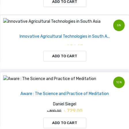
ADD TO CART
5%
Innovative Agricultural Technologies in South A...
৳ 854.05
৳ 899.00
ADD TO CART
10%
Aware : The Science and Practice of Meditation
Daniel Siegel
৳ 729.00
৳ 810.00
ADD TO CART