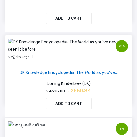
৳ 175.00
৳ 250.00
ADD TO CART
42%
একটু পড়ে দেখুন
DK Knowledge Encyclopedia: The World as you've...
Dorling Kinderlsey (DK)
৳ 2550.84
৳ 4398.00
ADD TO CART
5%