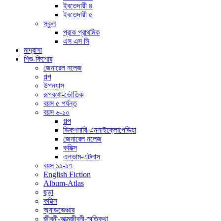
ইবতেদায়ী ৪
ইবতেদায়ী ৫
স্কুল
প্রাক প্রাথমিক
এস এস সি
মাদ্রাসা
শিশু-কিশোর
জেনারেল নলেজ
গল্প
উপন্যাস
রূপকথা-ভৌতিক
বয়স ৫ পর্যন্ত
বয়স ৬-১০
গল্প
ডিকশনারি-এনসাইক্লোপেডিয়া
জেনারেল নলেজ
কমিক্স
এল্ভাম-এটলাস
বয়স ১১-১৭
English Fiction
Album-Atlas
ছড়া
কমিক্স
অ্যাডভেঞ্চার
জীবনী-আত্মজীবনী-স্মৃতিকথা