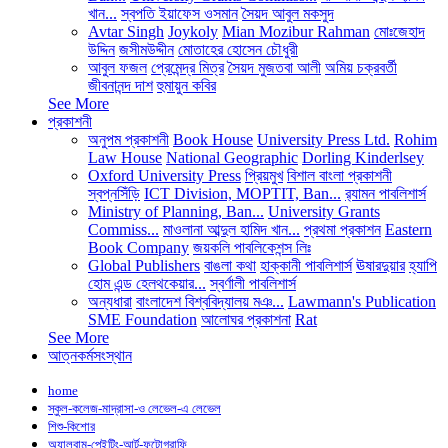
খান...
স্বপতি ইয়াফেস ওসমান
সৈয়দ আবুল মকসুদ
Avtar Singh
Joykoly
Mian Mozibur Rahman
মোঃজেহাদ
উদ্দিন
জসীমউদ্দীন
মোতাহের হোসেন চৌধুরী
আবুল ফজল
প্রেমেন্দ্র মিত্র
সৈয়দ মুজতবা আলী
অমিয় চক্রবর্তী
জীবনানন্দ দাশ
হুমায়ুন কবির
See More
প্রকাশনী
অনুপম প্রকাশনী
Book House
University Press Ltd.
Rohim
Law House
National Geographic
Dorling Kinderlsey
Oxford University Press
প্রিয়মুখ
বিশাল বাংলা প্রকাশনী
স্বপ্নসিঁড়ি
ICT Division, MOPTIT, Ban...
র‍্যামন পাবলিশার্স
Ministry of Planning, Ban...
University Grants
Commiss...
মাওলানা আব্দুল হামিদ খান...
প্রথমা প্রকাশন
Eastern
Book Company
জয়কলি পাবলিকেশন্স লিঃ
Global Publishers
বাঙলা কথা
হাক্কানী পাবলিশার্স
ঊষারদুয়ার
হ্যাপি
হোম এন্ড হেলথকেয়ার...
স্বর্ণালী পাবলিশার্স
অন্যধারা
বাংলাদেশ বিশ্ববিদ্যালয় মঞ...
Lawmann's Publication
SME Foundation
আলোঘর প্রকাশনা
Rat
See More
আত্নকর্মসংস্থান
home
স্কুল-কলেজ-মাদ্রাসা-ও লেভেল-এ লেভেল
শিশু-কিশোর
অ্যালবাম-পেইন্টিং-আর্ট-ফটোগ্রাফি