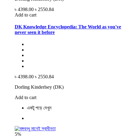
৳ 4398.00
৳ 2550.84
Add to cart
DK Knowledge Encyclopedia: The World as you've
never seen it before
৳ 4398.00
৳ 2550.84
Dorling Kinderlsey (DK)
Add to cart
একটু পড়ে দেখুন
5%