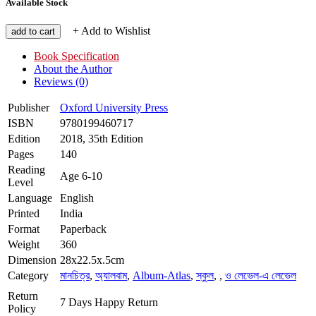
Available Stock
+ Add to Wishlist
add to cart
Book Specification
About the Author
Reviews (0)
Publisher
Oxford University Press
ISBN
9780199460717
Edition
2018, 35th Edition
Pages
140
Reading
Age 6-10
Level
Language
English
Printed
India
Format
Paperback
Weight
360
Dimension
28x22.5x.5cm
Category
মানচিত্র
,
অ্যালবাম
,
Album-Atlas
,
স্কুল
,
,
ও লেভেল-এ লেভেল
Return
7 Days Happy Return
Policy