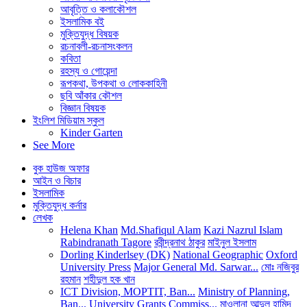
আবৃত্তি ও কলাকৌশল
ইসলামিক বই
মুক্তিযুদ্ধ বিষয়ক
রচনাবলী-রচনাসংকলন
কবিতা
রহস্য ও গোয়েন্দা
রূপকথা, উপকথা ও লোককাহিনী
ছবি আঁকার কৌশল
বিজ্ঞান বিষয়ক
ইংলিশ মিডিয়াম স্কুল
Kinder Garten
See More
বুক হাউজ অফার
আইন ও বিচার
ইসলামিক
মুক্তিযুদ্ধ কর্নার
লেখক
Helena Khan
Md.Shafiqul Alam
Kazi Nazrul Islam
Rabindranath Tagore
রবীন্দ্রনাথ ঠাকুর
মাইনুল ইসলাম
Dorling Kinderlsey (DK)
National Geographic
Oxford
University Press
Major General Md. Sarwar...
মোঃ নজিবুর
রহমান
শহীদুল হক খান
ICT Division, MOPTIT, Ban...
Ministry of Planning,
Ban...
University Grants Commiss...
মাওলানা আব্দুল হামিদ