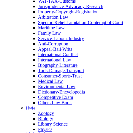
VAT-TAX-Customs
Jurisprudence-Advocacy-Research
Property-Copyright-Registration
Arbitration Law
Specific Relief-Limitation-Contempt of Court
Maritime Law
Family Law
Service-Labour-Industry
Anti-Corruption
Appeal-Bail-Writs
International Conflict
International Law
Biography-Literature
Torts-Damage-Transport
Consumer-Sports-Trust
Medical Law
Environmental Law
Dictionary-Encyclopedia
Competitive Exam
Others Law Book
বিজ্ঞান
Zoology
Biology
Library Science
Physics