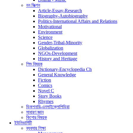
নন ফিক্শন
Article-Essay-Research
Biography-Autobiography
Politics-International Affairs and Relations
Motivational
Environment
Science
Gender-Tribal-Minority
Globalization
NGOs-Development
History and Heritage
শিশু বিষয়ক
Dictionary-Encyclopedia Ch
General Knowledge
Fiction
Comics
Novel C
Story Books
Rhymes
ডিকশনারি-এনসাইক্লোপিডিয়া
সাধারণ জ্ঞান
কিশোর বিষয়ক
ইউনিভার্সিটি
ব্যবসায় শিক্ষা