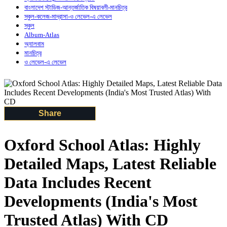
বাংলাদেশ স্টাডিজ-আন্তর্জাতিক বিষয়াবলী-মানচিত্র
স্কুল-কলেজ-মাদ্রাসা-ও লেভেল-এ লেভেল
স্কুল
Album-Atlas
অ্যালবাম
মানচিত্র
ও লেভেল-এ লেভেল
Share
Oxford School Atlas: Highly
Detailed Maps, Latest Reliable
Data Includes Recent
Developments (India's Most
Trusted Atlas) With CD