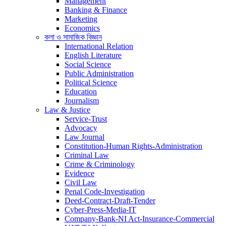
Management
Banking & Finance
Marketing
Economics
কলা ও সামাজিক বিজ্ঞান
International Relation
English Literature
Social Science
Public Administration
Political Science
Education
Journalism
Law & Justice
Service-Trust
Advocacy
Law Journal
Constitution-Human Rights-Administration
Criminal Law
Crime & Criminology
Evidence
Civil Law
Penal Code-Investigation
Deed-Contract-Draft-Tender
Cyber-Press-Media-IT
Company-Bank-NI Act-Insurance-Commercial