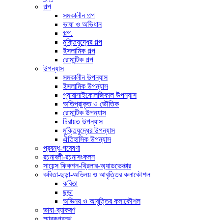
গল্প
সমকালীন গল্প
ভাষা ও অভিধান
গল্প.
মুক্তিযুদ্ধের গল্প
ইসলামিক গল্প
রোমান্টিক গল্প
উপন্যাস
সমকালীন উপন্যাস
ইসলামিক উপন্যাস
প্যারাসাইকোলজিকাল উপন্যাস
অতিপ্রাকৃত ও ভৌতিক
রোমান্টিক উপন্যাস
চিরায়ত উপন্যাস
মুক্তিযুদ্ধের উপন্যাস
ঐতিহাসিক উপন্যাস
প্রবন্ধ-গবেষণা
রচনাবলী-রচনাসংকলন
সায়েন্স ফিকশন-থ্রিলার-অ্যাডভেঞ্চার
কবিতা-ছড়া-অভিনয় ও আবৃত্তির কলাকৌশল
কবিতা
ছড়া
অভিনয় ও আবৃত্তির কলাকৌশল
ভাষা-ব্যাকরণ
স্মারকগ্রন্থ