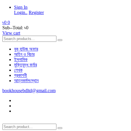
Sign In
Login..
Register
৳0
0
Sub--Total:
৳0
View cart
বুক হাউজ অফার
আইন ও বিচার
ইসলামিক
মুক্তিযুদ্ধ কর্নার
লেখক
প্রকাশনী
আত্নকর্মসংস্থান
bookhousebdltd@gmail.com