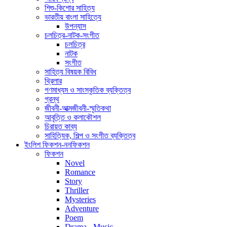
শিশু-কিশোর সাহিত্য
ভারতীয় বাংলা সাহিত্যে
উপন্যাস
চলচিত্র-নাটক-সংগীত
চলচিত্র
নাটক
সংগীত
সাহিত্য বিষয়ক বিবিধ
থ্রিলার
গণমাধ্যম ও সাংস্কৃতিক ব্যক্তিত্ব
গ্রন্থ
জীবনী-আত্মজীবনী-স্মৃতিকথা
আবৃত্তি ও কলাকৌশল
চিরায়ত কাব্য
সাহিত্যিক, শিল্প ও সংগীত ব্যক্তিত্ব
ইংলিশ ফিকশন-ননফিকশন
ফিকশন
Novel
Romance
Story
Thriller
Mysteries
Adventure
Poem
Drama - Music