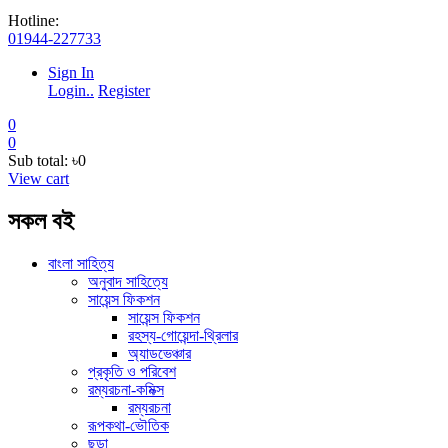
Hotline:
01944-227733
Sign In
Login..
Register
0
0
Sub total:
৳0
View cart
সকল বই
বাংলা সাহিত্য
অনুবাদ সাহিত্যে
সায়েন্স ফিকশন
সায়েন্স ফিকশন
রহস্য-গোয়েন্দা-থ্রিলার
অ্যাডভেঞ্চার
প্রকৃতি ও পরিবেশ
রম্যরচনা-কমিক্স
রম্যরচনা
রূপকথা-ভৌতিক
ছড়া