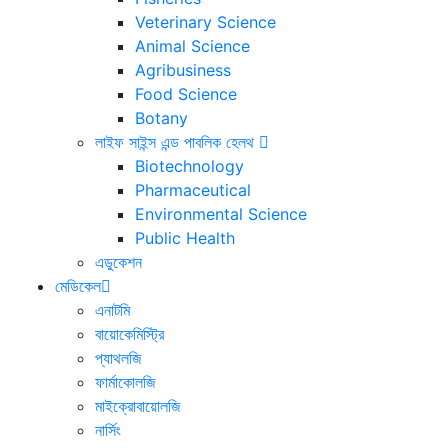
Veterinary Science
Animal Science
Agribusiness
Food Science
Botany
লাইফ সাইন্স এন্ড পাবলিক হেলথ
Biotechnology
Pharmaceutical
Environmental Science
Public Health
এডুকেশন
মেডিকেল
এনাটমি
বায়োকেমিস্ট্রি
প্যাথলজি
ফার্মাকোলজি
মাইক্রোবায়োলজি
নার্সিং