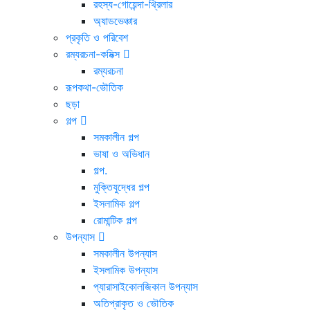
রহস্য-গোয়েন্দা-থ্রিলার
অ্যাডভেঞ্চার
প্রকৃতি ও পরিবেশ
রম্যরচনা-কমিক্স
রম্যরচনা
রূপকথা-ভৌতিক
ছড়া
গল্প
সমকালীন গল্প
ভাষা ও অভিধান
গল্প.
মুক্তিযুদ্ধের গল্প
ইসলামিক গল্প
রোমান্টিক গল্প
উপন্যাস
সমকালীন উপন্যাস
ইসলামিক উপন্যাস
প্যারাসাইকোলজিকাল উপন্যাস
অতিপ্রাকৃত ও ভৌতিক