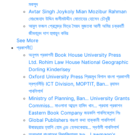
মকসুদ
Avtar Singh
Joykoly
Mian Mozibur Rahman
মোঃজেহাদ উদ্দিন
জসীমউদ্দীন
মোতাহের হোসেন চৌধুরী
আবুল ফজল
প্রেমেন্দ্র মিত্র
সৈয়দ মুজতবা আলী
অমিয় চক্রবর্তী
জীবনানন্দ দাশ
হুমায়ুন কবির
See More
প্রকাশনী
অনুপম প্রকাশনী
Book House
University Press
Ltd.
Rohim Law House
National Geographic
Dorling Kinderlsey
Oxford University Press
প্রিয়মুখ
বিশাল বাংলা প্রকাশনী
স্বপ্নসিঁড়ি
ICT Division, MOPTIT, Ban...
র‍্যামন
পাবলিশার্স
Ministry of Planning, Ban...
University Grants
Commiss...
মাওলানা আব্দুল হামিদ খান...
প্রথমা প্রকাশন
Eastern Book Company
জয়কলি পাবলিকেশন্স লিঃ
Global Publishers
বাঙলা কথা
হাক্কানী পাবলিশার্স
ঊষারদুয়ার
হ্যাপি হোম এন্ড হেলথকেয়ার...
স্বর্ণালী পাবলিশার্স
অন্যধারা
বাংলাদেশ বিশ্ববিদ্যালয় মঞ...
Lawmann's