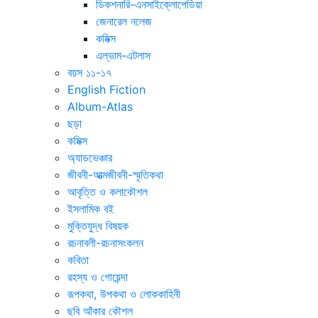
ডিকশনারি-এনসাইক্লোপেডিয়া
জেনারেল নলেজ
কমিক্স
এল্ভাম-এটলাস
বয়স ১১-১৭
English Fiction
Album-Atlas
ছড়া
কমিক্স
অ্যাডভেঞ্চার
জীবনী-আত্মজীবনী-স্মৃতিকথা
আবৃত্তি ও কলাকৌশল
ইসলামিক বই
মুক্তিযুদ্ধ বিষয়ক
রচনাবলী-রচনাসংকলন
কবিতা
রহস্য ও গোয়েন্দা
রূপকথা, উপকথা ও লোককাহিনী
ছবি আঁকার কৌশল