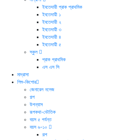
ইবতেদায়ী প্রাক প্রাথমিক
ইবতেদায়ী ১
ইবতেদায়ী ২
ইবতেদায়ী ৩
ইবতেদায়ী ৪
ইবতেদায়ী ৫
স্কুল
প্রাক প্রাথমিক
এস এস সি
মাদ্রাসা
শিশু-কিশোর
জেনারেল নলেজ
গল্প
উপন্যাস
রূপকথা-ভৌতিক
বয়স ৫ পর্যন্ত
বয়স ৬-১০
গল্প