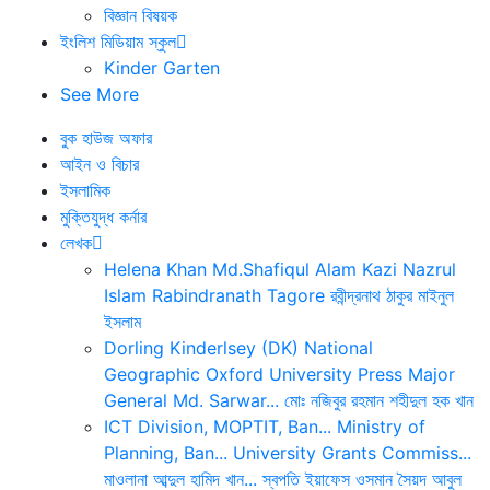
বিজ্ঞান বিষয়ক
ইংলিশ মিডিয়াম স্কুল
Kinder Garten
See More
বুক হাউজ অফার
আইন ও বিচার
ইসলামিক
মুক্তিযুদ্ধ কর্নার
লেখক
Helena Khan
Md.Shafiqul Alam
Kazi Nazrul
Islam
Rabindranath Tagore
রবীন্দ্রনাথ ঠাকুর
মাইনুল
ইসলাম
Dorling Kinderlsey (DK)
National
Geographic
Oxford University Press
Major
General Md. Sarwar...
মোঃ নজিবুর রহমান
শহীদুল হক খান
ICT Division, MOPTIT, Ban...
Ministry of
Planning, Ban...
University Grants Commiss...
মাওলানা আব্দুল হামিদ খান...
স্বপতি ইয়াফেস ওসমান
সৈয়দ আবুল