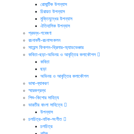
রোমান্টিক উপন্যাস
চিরায়ত উপন্যাস
মুক্তিযুদ্ধের উপন্যাস
ঐতিহাসিক উপন্যাস
প্রবন্ধ-গবেষণা
রচনাবলী-রচনাসংকলন
সায়েন্স ফিকশন-থ্রিলার-অ্যাডভেঞ্চার
কবিতা-ছড়া-অভিনয় ও আবৃত্তির কলাকৌশল
কবিতা
ছড়া
অভিনয় ও আবৃত্তির কলাকৌশল
ভাষা-ব্যাকরণ
স্মারকগ্রন্থ
শিশু-কিশোর সাহিত্য
ভারতীয় বাংলা সাহিত্যে
উপন্যাস
চলচিত্র-নাটক-সংগীত
চলচিত্র
নাটক