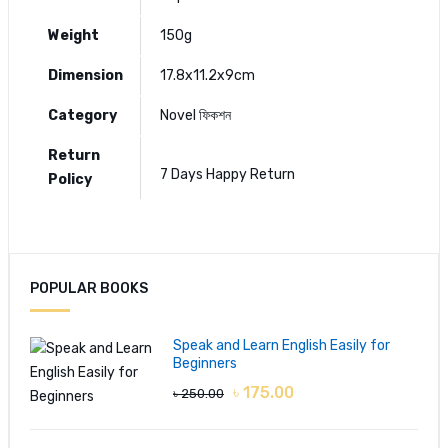
Weight
150g
Dimension
17.8x11.2x9cm
Category
Novel
ফিকশন
Return
7 Days Happy Return
Policy
Authors:
Salam Azad
POPULAR BOOKS
Add A Review
Your Rating
Speak and Learn English Easily for
Beginners
৳ 175.00
৳ 250.00
Your review