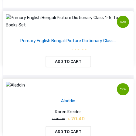
40%
Primary English Bengali Picture Dictionary Class...
৳ 669.00
৳ 1115.00
ADD TO CART
12%
Aladdin
Karen Kreider
৳ 70.40
৳ 80.00
ADD TO CART