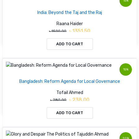
15%
India: Beyond the Taj and the Raj
Raana Haider
৳ 1351.50
৳ 1590.00
ADD TO CART
15%
Bangladesh: Reform Agenda for Local Governance
Tofail Ahmed
৳ 238.00
৳ 280.00
ADD TO CART
20%