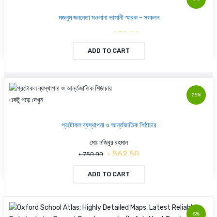
মজলুম জননেতা মওলানা ভাসানী স্মারক - সংকলন
৳ 230.00
৳ 250.00
ADD TO CART
25%
একটু পড়ে দেখুন
প্রটোকল ব্যস্থাপনা ও আর্ন্তজাতিক শিষ্ঠাচার
মোঃ নজিবুর রহমান
৳ 562.50
৳ 750.00
ADD TO CART
5%