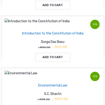
ADD TO CART
10%
Introduction to the Constitution of India
Durga Das Basu
৳ 801.00
৳ 890.00
ADD TO CART
10%
Environmental Law
S.C. Shastri
৳ 1012.50
৳ 1125.00