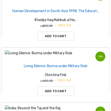
Human Development in South Asia 1998: The Educat...
Khadija Haq,Mahbub ul Ha...
৳ 382.50
৳ 450.00
ADD TO CART
15%
Living Silence: Burma under Military Rule
Christina Fink
৳ 552.50
৳ 650.00
ADD TO CART