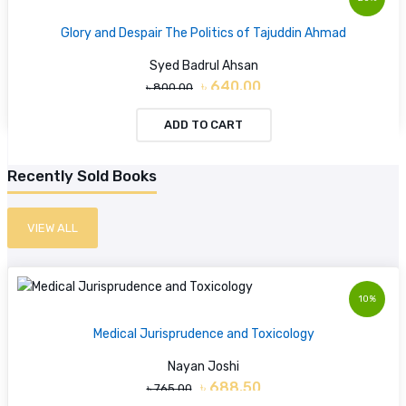
Glory and Despair The Politics of Tajuddin Ahmad
Syed Badrul Ahsan
৳ 640.00
৳ 800.00
ADD TO CART
Recently Sold Books
VIEW ALL
10%
Medical Jurisprudence and Toxicology
Nayan Joshi
৳ 688.50
৳ 765.00