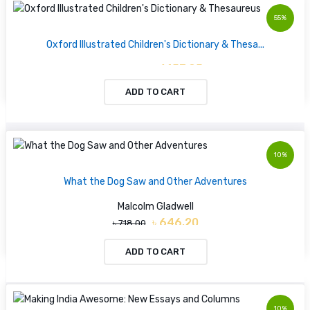
55%
Oxford Illustrated Children's Dictionary & Thesa...
৳ 1453.95
৳ 3231.00
ADD TO CART
10%
What the Dog Saw and Other Adventures
Malcolm Gladwell
৳ 646.20
৳ 718.00
ADD TO CART
10%