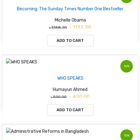
Becoming: The Sunday Times Number One Bestseller
Michelle Obama
৳ 1132.38
৳ 1258.20
ADD TO CART
16%
WHO SPEAKS
Humayun Ahmed
৳ 420.00
৳ 500.00
ADD TO CART
15%