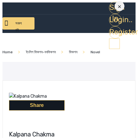
Sign
×
In
Login..
সকল
বই
Registe
Home
ইংলিশ ফিকশন-ননফিকশন
ফিকশন
Novel
Share
Kalpana Chakma