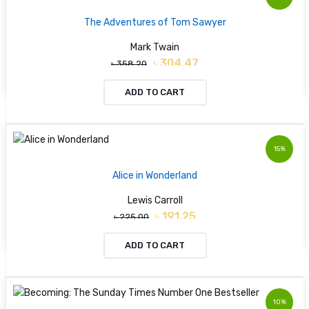
The Adventures of Tom Sawyer
Mark Twain
৳ 304.47
৳ 358.20
ADD TO CART
15%
Alice in Wonderland
Lewis Carroll
৳ 191.25
৳ 225.00
ADD TO CART
10%