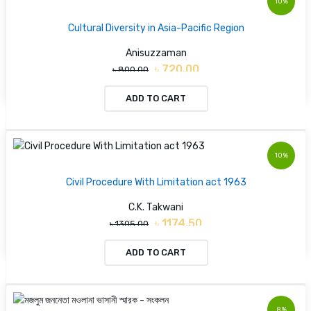
10%
Cultural Diversity in Asia-Pacific Region
Anisuzzaman
৳ 720.00
৳ 800.00
ADD TO CART
10%
Civil Procedure With Limitation act 1963
C.K. Takwani
৳ 1174.50
৳ 1305.00
ADD TO CART
8%