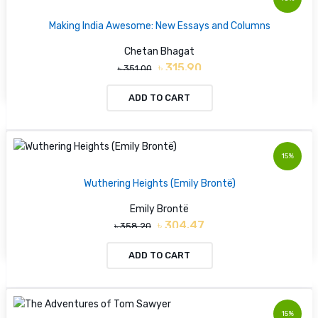
Making India Awesome: New Essays and Columns
Chetan Bhagat
৳ 315.90
৳ 351.00
ADD TO CART
15%
Wuthering Heights (Emily Brontë)
Emily Brontë
৳ 304.47
৳ 358.20
ADD TO CART
15%