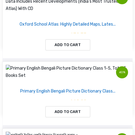
Oxford School Atlas: Highly Detailed Maps, Lates...
৳ 639.35
৳ 673.00
ADD TO CART
40%
Primary English Bengali Picture Dictionary Class...
৳ 669.00
৳ 1115.00
ADD TO CART