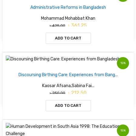
Administrative Reforms in Bangladesh
Mohammad Mohabbat Khan
৳ 361.25
৳ 425.00
ADD TO CART
15%
Discoursing Birthing Care: Experiences from Bang...
Kaosar Afsana,Sabina Fai...
৳ 212.50
৳ 250.00
ADD TO CART
15%