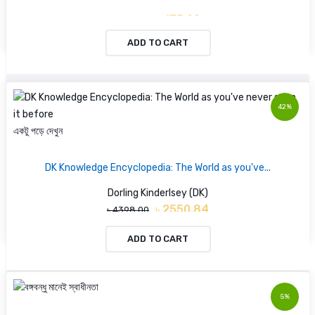
৳ 175.00
৳ 250.00
ADD TO CART
42%
একটু পড়ে দেখুন
DK Knowledge Encyclopedia: The World as you've...
Dorling Kinderlsey (DK)
৳ 2550.84
৳ 4398.00
ADD TO CART
5%