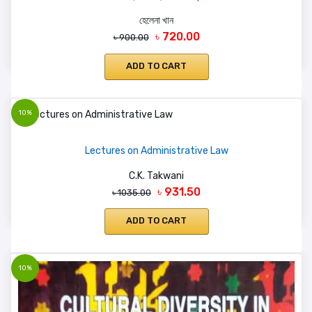
হেলেনা খান
৳ 720.00
৳ 900.00
ADD TO CART
10%
Lectures on Administrative Law
C.K. Takwani
৳ 931.50
৳ 1035.00
ADD TO CART
10%