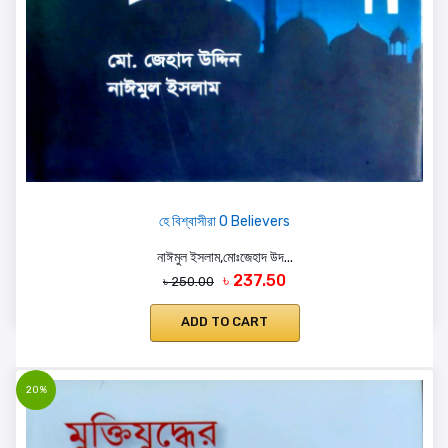
হে বিশ্বাসীরা O Believers
নাঈমুল ইসলাম,মোঃজেহাদ উদ...
৳ 237.50
৳ 250.00
ADD TO CART
20%