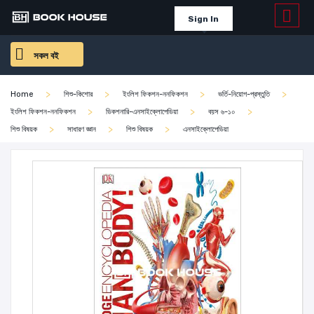
Sign In
সকল বই
Home
শিশু-কিশোর
ইংলিশ ফিকশন-ননফিকশন
ভর্তি-নিয়োগ-প্রস্তুতি
ইংলিশ ফিকশন-ননফিকশন
ডিকশনারি-এনসাইক্লোপেডিয়া
বয়স ৬-১০
শিশু বিষয়ক
সাধারণ জ্ঞান
শিশু বিষয়ক
এনসাইক্লোপেডিয়া