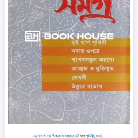
হেলেনা খানের উপন্যাস সমগ্রঃ দুই ধাপ পৃথিবী, সবার...