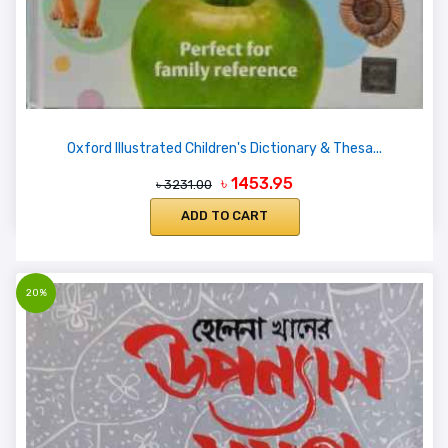
Oxford Illustrated Children's Dictionary & Thesa...
৳ 1453.95
৳ 3231.00
ADD TO CART
20%