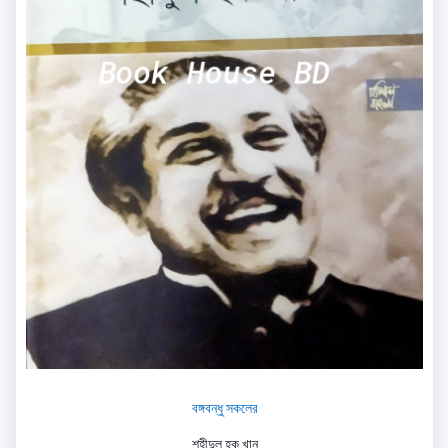
বঙ্গবন্ধু সকলের
শহীদুল হক খান