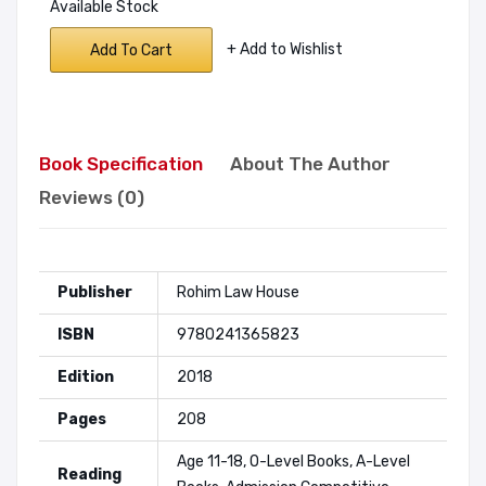
Available Stock
+ Add to Wishlist
Add To Cart
Book Specification
About The Author
Reviews (0)
Publisher
Rohim Law House
ISBN
9780241365823
Edition
2018
Pages
208
Age 11-18, O-Level Books, A-Level
Reading