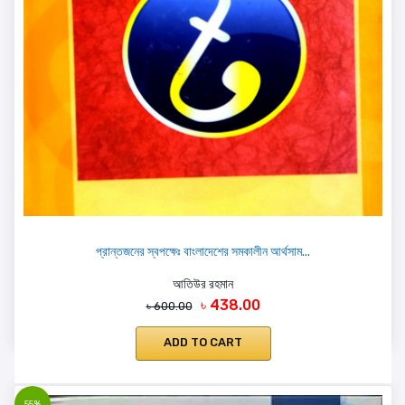
প্রান্তজনের স্বপক্ষেঃ বাংলাদেশের সমকালীন আর্থসাম...
আতিউর রহমান
৳ 438.00
৳ 600.00
ADD TO CART
55%