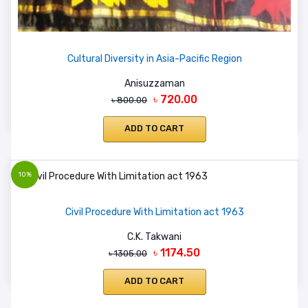
Cultural Diversity in Asia-Pacific Region
Anisuzzaman
৳ 720.00
৳ 800.00
ADD TO CART
10%
Civil Procedure With Limitation act 1963
C.K. Takwani
৳ 1174.50
৳ 1305.00
ADD TO CART