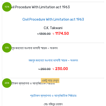
10%
Civil Procedure With Limitation act 1963
C.K. Takwani
৳ 1174.50
৳ 1305.00
8%
মজলুম জননেতা মওলানা ভাসানী স্মারক - সংকলন
৳ 230.00
৳ 250.00
একটু পড়ে দেখুন
25%
প্রটোকল ব্যস্থাপনা ও আর্ন্তজাতিক শিষ্ঠাচার
মোঃ নজিবুর রহমান