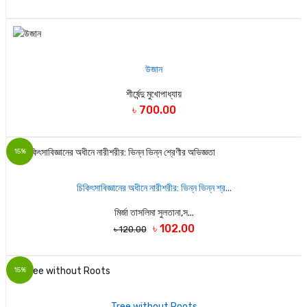
উজান
শীর্ষেন্দু মুখোপাধ্যায়
৳ 700.00
15%
চিকিৎসাবিজ্ঞানের অধীনে নারীশরীর: ভিন্ন ভিন্ন শ্র...
মির্জা তাসলিমা সুলতানা,স...
৳ 102.00
৳ 120.00
15%
Tree without Roots