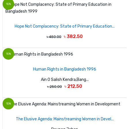
15%
Hope Not Complacency: State of Primary Education...
৳ 382.50
৳ 450.00
15%
Human Rights in Bangladesh 1996
Ain O Salish Kendra,Bang...
৳ 212.50
৳ 250.00
15%
The Elusive Agenda: Mainstreaming Women in Devel...