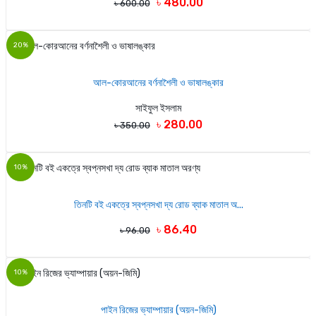
৳ 480.00
৳ 600.00
20%
আল-কোরআনের বর্ণনাশৈলী ও ভাষালঙ্কার
সাইফুল ইসলাম
৳ 280.00
৳ 350.00
10%
তিনটি বই একত্রে স্বপ্নসখা দ্য রোড ব্যাক মাতাল অ...
৳ 86.40
৳ 96.00
10%
পাইন রিজের ভ্যাম্পায়ার (অয়ন-জিমি)