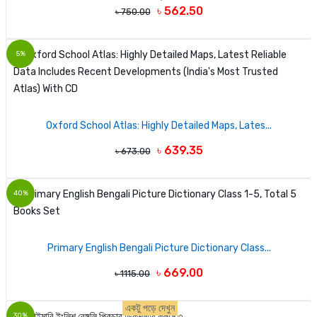
৳ 562.50
৳ 750.00
5%
Oxford School Atlas: Highly Detailed Maps, Lates...
৳ 639.35
৳ 673.00
40%
Primary English Bengali Picture Dictionary Class...
৳ 669.00
৳ 1115.00
একটু পড়ে দেখুন
30%