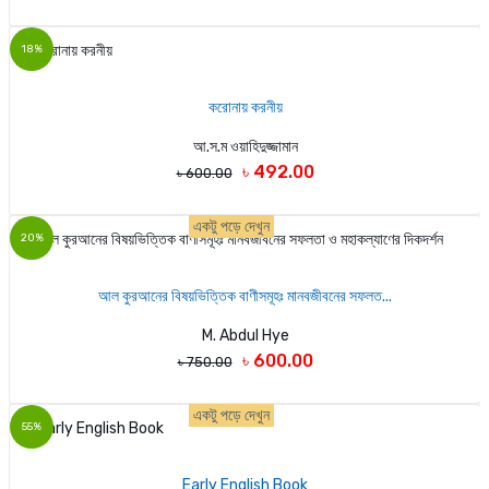
18%
করোনায় করনীয়
আ.স.ম ওয়াহিদুজ্জামান
৳ 492.00
৳ 600.00
একটু পড়ে দেখুন
20%
আল কুরআনের বিষয়ভিত্তিক বাণীসমূহঃ মানবজীবনের সফলত...
M. Abdul Hye
৳ 600.00
৳ 750.00
একটু পড়ে দেখুন
55%
Early English Book