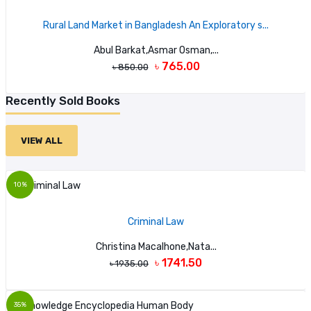
Rural Land Market in Bangladesh An Exploratory s...
Abul Barkat,Asmar Osman,...
৳ 765.00
৳ 850.00
Recently Sold Books
VIEW ALL
10%
Criminal Law
Christina Macalhone,Nata...
৳ 1741.50
৳ 1935.00
35%