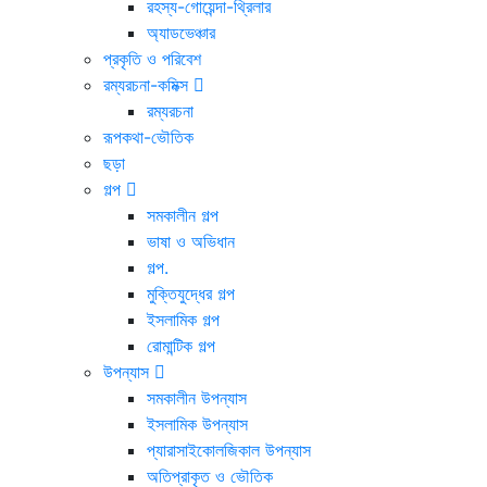
রহস্য-গোয়েন্দা-থ্রিলার
অ্যাডভেঞ্চার
প্রকৃতি ও পরিবেশ
রম্যরচনা-কমিক্স
রম্যরচনা
রূপকথা-ভৌতিক
ছড়া
গল্প
সমকালীন গল্প
ভাষা ও অভিধান
গল্প.
মুক্তিযুদ্ধের গল্প
ইসলামিক গল্প
রোমান্টিক গল্প
উপন্যাস
সমকালীন উপন্যাস
ইসলামিক উপন্যাস
প্যারাসাইকোলজিকাল উপন্যাস
অতিপ্রাকৃত ও ভৌতিক