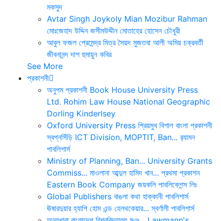
মকসুদ
Avtar Singh
Joykoly
Mian Mozibur Rahman
মোঃজেহাদ উদ্দিন
জসীমউদ্দীন
মোতাহের হোসেন চৌধুরী
আবুল ফজল
প্রেমেন্দ্র মিত্র
সৈয়দ মুজতবা আলী
অমিয় চক্রবর্তী
জীবনানন্দ দাশ
হুমায়ুন কবির
See More
প্রকাশনী
অনুপম প্রকাশনী
Book House
University Press
Ltd.
Rohim Law House
National Geographic
Dorling Kinderlsey
Oxford University Press
প্রিয়মুখ
বিশাল বাংলা প্রকাশনী
স্বপ্নসিঁড়ি
ICT Division, MOPTIT, Ban...
র‍্যামন
পাবলিশার্স
Ministry of Planning, Ban...
University Grants
Commiss...
মাওলানা আব্দুল হামিদ খান...
প্রথমা প্রকাশন
Eastern Book Company
জয়কলি পাবলিকেশন্স লিঃ
Global Publishers
বাঙলা কথা
হাক্কানী পাবলিশার্স
ঊষারদুয়ার
হ্যাপি হোম এন্ড হেলথকেয়ার...
স্বর্ণালী পাবলিশার্স
অন্যধারা
বাংলাদেশ বিশ্ববিদ্যালয় মঞ...
Lawmann's