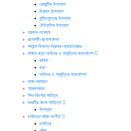
রোমান্টিক উপন্যাস
চিরায়ত উপন্যাস
মুক্তিযুদ্ধের উপন্যাস
ঐতিহাসিক উপন্যাস
প্রবন্ধ-গবেষণা
রচনাবলী-রচনাসংকলন
সায়েন্স ফিকশন-থ্রিলার-অ্যাডভেঞ্চার
কবিতা-ছড়া-অভিনয় ও আবৃত্তির কলাকৌশল
কবিতা
ছড়া
অভিনয় ও আবৃত্তির কলাকৌশল
ভাষা-ব্যাকরণ
স্মারকগ্রন্থ
শিশু-কিশোর সাহিত্য
ভারতীয় বাংলা সাহিত্যে
উপন্যাস
চলচিত্র-নাটক-সংগীত
চলচিত্র
নাটক