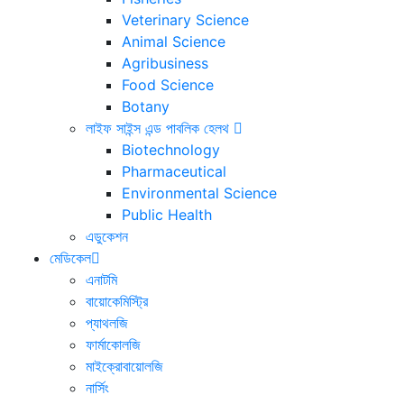
Veterinary Science
Animal Science
Agribusiness
Food Science
Botany
লাইফ সাইন্স এন্ড পাবলিক হেলথ
Biotechnology
Pharmaceutical
Environmental Science
Public Health
এডুকেশন
মেডিকেল
এনাটমি
বায়োকেমিস্ট্রি
প্যাথলজি
ফার্মাকোলজি
মাইক্রোবায়োলজি
নার্সিং