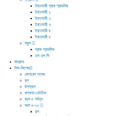
ইবতেদায়ী প্রাক প্রাথমিক
ইবতেদায়ী ১
ইবতেদায়ী ২
ইবতেদায়ী ৩
ইবতেদায়ী ৪
ইবতেদায়ী ৫
স্কুল
প্রাক প্রাথমিক
এস এস সি
মাদ্রাসা
শিশু-কিশোর
জেনারেল নলেজ
গল্প
উপন্যাস
রূপকথা-ভৌতিক
বয়স ৫ পর্যন্ত
বয়স ৬-১০
গল্প