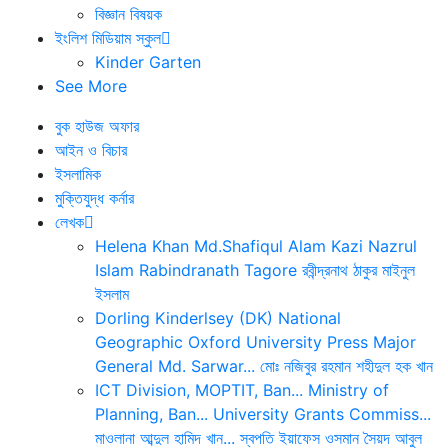
বিজ্ঞান বিষয়ক
ইংলিশ মিডিয়াম স্কুল
Kinder Garten
See More
বুক হাউজ অফার
আইন ও বিচার
ইসলামিক
মুক্তিযুদ্ধ কর্নার
লেখক
Helena Khan
Md.Shafiqul Alam
Kazi Nazrul
Islam
Rabindranath Tagore
রবীন্দ্রনাথ ঠাকুর
মাইনুল
ইসলাম
Dorling Kinderlsey (DK)
National
Geographic
Oxford University Press
Major
General Md. Sarwar...
মোঃ নজিবুর রহমান
শহীদুল হক খান
ICT Division, MOPTIT, Ban...
Ministry of
Planning, Ban...
University Grants Commiss...
মাওলানা আব্দুল হামিদ খান...
স্বপতি ইয়াফেস ওসমান
সৈয়দ আবুল