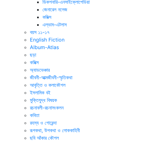
ডিকশনারি-এনসাইক্লোপেডিয়া
জেনারেল নলেজ
কমিক্স
এল্ভাম-এটলাস
বয়স ১১-১৭
English Fiction
Album-Atlas
ছড়া
কমিক্স
অ্যাডভেঞ্চার
জীবনী-আত্মজীবনী-স্মৃতিকথা
আবৃত্তি ও কলাকৌশল
ইসলামিক বই
মুক্তিযুদ্ধ বিষয়ক
রচনাবলী-রচনাসংকলন
কবিতা
রহস্য ও গোয়েন্দা
রূপকথা, উপকথা ও লোককাহিনী
ছবি আঁকার কৌশল