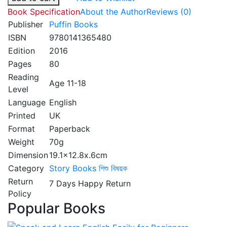
Book Specification
About the Author
Reviews (0)
Publisher
Puffin Books
ISBN
9780141365480
Edition
2016
Pages
80
Reading
Age 11-18
Level
Language
English
Printed
UK
Format
Paperback
Weight
70g
Dimension
19.1x12.8x.6cm
Category
Story Books
শিশু বিষয়ক
Return
7 Days Happy Return
Policy
Popular Books