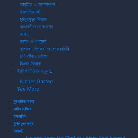
আবৃত্তি ও কলাকৌশল
1001-over
ইসলামিক বই
মুক্তিযুদ্ধ বিষয়ক
Sort by Payment
রচনাবলী-রচনাসংকলন
কবিতা
রহস্য ও গোয়েন্দা
Cash on Delivery
রূপকথা, উপকথা ও লোককাহিনী
ছবি আঁকার কৌশল
Sort by Delivery Period
বিজ্ঞান বিষয়ক
ইংলিশ মিডিয়াম স্কুল
3-7 Days
Kinder Garten
See More
Sort by Discount
বুক হাউজ অফার
আইন ও বিচার
50% - More
ইসলামিক
40 - 49%
মুক্তিযুদ্ধ কর্নার
30 - 39%
লেখক