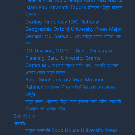
Helena Khan
Md.Shafiqul Alam
Kazi Nazrul
20 - 29%
Islam
Rabindranath Tagore
রবীন্দ্রনাথ ঠাকুর
মাইনুল
10 - 19%
ইসলাম
Dorling Kinderlsey (DK)
National
1 - 9%
Geographic
Oxford University Press
Major
General Md. Sarwar...
মোঃ নজিবুর রহমান
শহীদুল হক
Sort by Format
খান
ICT Division, MOPTIT, Ban...
Ministry of
Hardbound
Planning, Ban...
University Grants
Commiss...
মাওলানা আব্দুল হামিদ খান...
স্বপতি ইয়াফেস
Leather-bound
ওসমান
সৈয়দ আবুল মকসুদ
Avtar Singh
Joykoly
Mian Mozibur
Sort by Language
Rahman
মোঃজেহাদ উদ্দিন
জসীমউদ্দীন
মোতাহের হোসেন
চৌধুরী
English
আবুল ফজল
প্রেমেন্দ্র মিত্র
সৈয়দ মুজতবা আলী
অমিয় চক্রবর্তী
জীবনানন্দ দাশ
হুমায়ুন কবির
See More
Law Journal বই সূমহ
প্রকাশনী
অনুপম প্রকাশনী
Book House
University Press
একটু পড়ে দেখুন
একটু পড়ে দেখুন