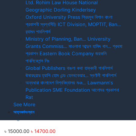
Ltd.
Rohim Law House
National
2%
Geographic
Dorling Kinderlsey
Oxford University Press
প্রিয়মুখ
বিশাল বাংলা
প্রকাশনী
স্বপ্নসিঁড়ি
ICT Division, MOPTIT, Ban...
Labour & Industrial Cases 2020 (Vol:
র‍্যামন পাবলিশার্স
1-4)
Ministry of Planning, Ban...
University
Grants Commiss...
মাওলানা আব্দুল হামিদ খান...
প্রথমা
৳ 15000.00
৳ 14700.00
প্রকাশন
Eastern Book Company
জয়কলি
Add to cart
পাবলিকেশন্স লিঃ
Global Publishers
বাঙলা কথা
হাক্কানী পাবলিশার্স
Labour & Industrial Cases 2020 (Vol:
ঊষারদুয়ার
হ্যাপি হোম এন্ড হেলথকেয়ার...
স্বর্ণালী পাবলিশার্স
1-4)
অন্যধারা
বাংলাদেশ বিশ্ববিদ্যালয় মঞ...
Lawmann's
Publication
SME Foundation
আলোঘর প্রকাশনা
Rat
See More
আত্নকর্মসংস্থান
৳ 15000.00
৳ 14700.00