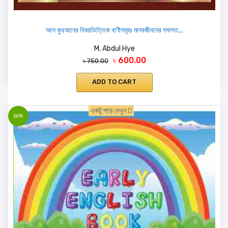
আল কুরআনের বিষয়ভিত্তিক বাণীসমূহঃ মানবজীবনের সফলত...
M. Abdul Hye
৳ 600.00
৳ 750.00
ADD TO CART
একটু পড়ে দেখুন
55%