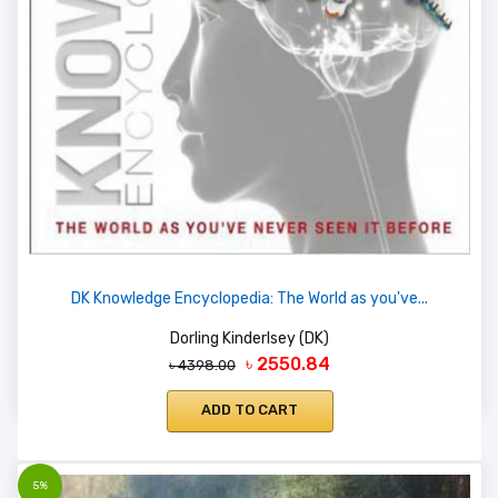
DK Knowledge Encyclopedia: The World as you've...
Dorling Kinderlsey (DK)
৳ 2550.84
৳ 4398.00
ADD TO CART
5%