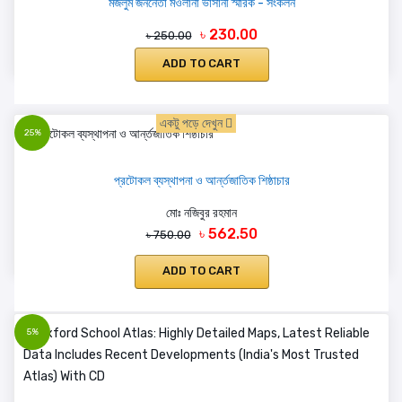
মজলুম জননেতা মওলানা ভাসানী স্মারক - সংকলন
৳ 230.00
৳ 250.00
ADD TO CART
একটু পড়ে দেখুন
25%
প্রটোকল ব্যস্থাপনা ও আর্ন্তজাতিক শিষ্ঠাচার
মোঃ নজিবুর রহমান
৳ 562.50
৳ 750.00
ADD TO CART
5%