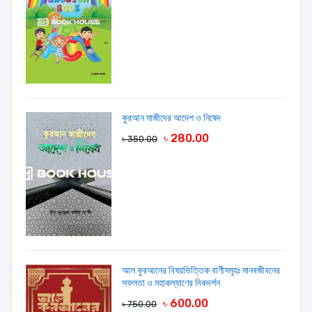
কুরআন মাজীদের আদেশ ও নিষেদ
৳ 280.00
৳ 350.00
আল কুরআনের বিষয়ভিত্তিক বাণীসমূহঃ মানবজীবনের
সফলতা ও মহাকল্যাণের দিকদর্শন
৳ 600.00
৳ 750.00