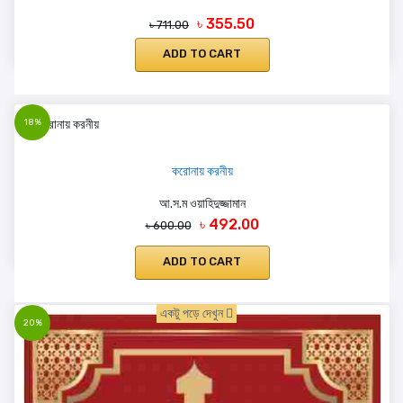
৳ 355.50
৳ 711.00
ADD TO CART
18%
করোনায় করনীয়
আ.স.ম ওয়াহিদুজ্জামান
৳ 492.00
৳ 600.00
ADD TO CART
একটু পড়ে দেখুন
20%