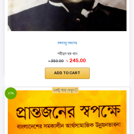
বঙ্গবন্ধু সকলের
শহীদুল হক খান
৳ 245.00
৳ 350.00
ADD TO CART
একটু পড়ে দেখুন
27%