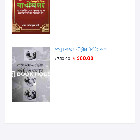
জগলুল আহমেদ চৌধুরীর নির্বাচিত কলাম
৳ 600.00
৳ 750.00