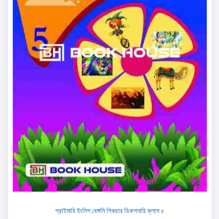
প্রাইমারি ইংলিশ বেঙ্গলি পিকচার ডিকশনারি ক্লাস ৫