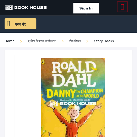
Sign In
সকল বই
Home
ইংলিশ ফিকশন-ননফিকশন
শিশু বিষয়ক
Story Books