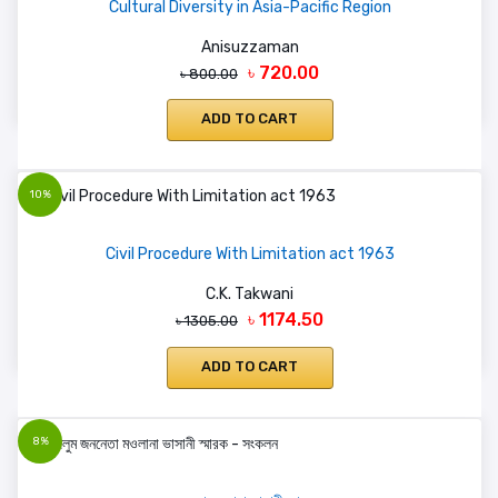
Cultural Diversity in Asia-Pacific Region
Anisuzzaman
৳ 720.00
৳ 800.00
ADD TO CART
10%
Civil Procedure With Limitation act 1963
C.K. Takwani
৳ 1174.50
৳ 1305.00
ADD TO CART
8%