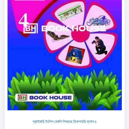
প্রাইমারি ইংলিশ বেঙ্গলি পিকচার ডিকশনারি ক্লাস ৪