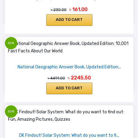
৳ 161.00
৳ 230.00
ADD TO CART
50%
National Geographic Answer Book, Updated Edition...
৳ 2245.50
৳ 4491.00
ADD TO CART
50%
DK Findout! Solar System: What do you want to fi...