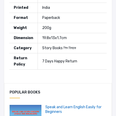
Printed
India
Format
Paperback
Weight
200g
Dimension
19.8x13x1.7cm
Category
Story Books
শিশু বিষয়ক
Return
7 Days Happy Return
Policy
Authors:
Roald Dahl
Add A Review
POPULAR BOOKS
Your Rating
Speak and Learn English Easily for
Beginners