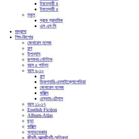
ইবতেদায়ী ৪
ইবতেদায়ী ৫
স্কুল
প্রাক প্রাথমিক
এস এস সি
মাদ্রাসা
শিশু-কিশোর
জেনারেল নলেজ
গল্প
উপন্যাস
রূপকথা-ভৌতিক
বয়স ৫ পর্যন্ত
বয়স ৬-১০
গল্প
ডিকশনারি-এনসাইক্লোপেডিয়া
জেনারেল নলেজ
কমিক্স
এল্ভাম-এটলাস
বয়স ১১-১৭
English Fiction
Album-Atlas
ছড়া
কমিক্স
অ্যাডভেঞ্চার
জীবনী-আত্মজীবনী-স্মৃতিকথা