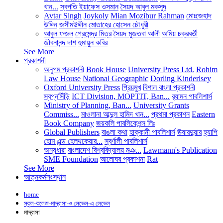
খান...
স্বপতি ইয়াফেস ওসমান
সৈয়দ আবুল মকসুদ
Avtar Singh
Joykoly
Mian Mozibur Rahman
মোঃজেহাদ
উদ্দিন
জসীমউদ্দীন
মোতাহের হোসেন চৌধুরী
আবুল ফজল
প্রেমেন্দ্র মিত্র
সৈয়দ মুজতবা আলী
অমিয় চক্রবর্তী
জীবনানন্দ দাশ
হুমায়ুন কবির
See More
প্রকাশনী
অনুপম প্রকাশনী
Book House
University Press Ltd.
Rohim
Law House
National Geographic
Dorling Kinderlsey
Oxford University Press
প্রিয়মুখ
বিশাল বাংলা প্রকাশনী
স্বপ্নসিঁড়ি
ICT Division, MOPTIT, Ban...
র‍্যামন পাবলিশার্স
Ministry of Planning, Ban...
University Grants
Commiss...
মাওলানা আব্দুল হামিদ খান...
প্রথমা প্রকাশন
Eastern
Book Company
জয়কলি পাবলিকেশন্স লিঃ
Global Publishers
বাঙলা কথা
হাক্কানী পাবলিশার্স
ঊষারদুয়ার
হ্যাপি
হোম এন্ড হেলথকেয়ার...
স্বর্ণালী পাবলিশার্স
অন্যধারা
বাংলাদেশ বিশ্ববিদ্যালয় মঞ...
Lawmann's Publication
SME Foundation
আলোঘর প্রকাশনা
Rat
See More
আত্নকর্মসংস্থান
home
স্কুল-কলেজ-মাদ্রাসা-ও লেভেল-এ লেভেল
মাদ্রাসা