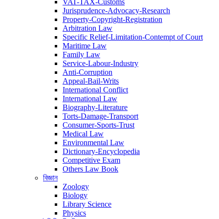
VAT-TAX-Customs
Jurisprudence-Advocacy-Research
Property-Copyright-Registration
Arbitration Law
Specific Relief-Limitation-Contempt of Court
Maritime Law
Family Law
Service-Labour-Industry
Anti-Corruption
Appeal-Bail-Writs
International Conflict
International Law
Biography-Literature
Torts-Damage-Transport
Consumer-Sports-Trust
Medical Law
Environmental Law
Dictionary-Encyclopedia
Competitive Exam
Others Law Book
বিজ্ঞান
Zoology
Biology
Library Science
Physics