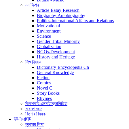
নন ফিক্শন
Article-Essay-Research
Biography-Autobiography
Politics-International Affairs and Relations
Motivational
Environment
Science
Gender-Tribal-Minority
Globalization
NGOs-Development
History and Heritage
শিশু বিষয়ক
Dictionary-Encyclopedia Ch
General Knowledge
Fiction
Comics
Novel C
Story Books
Rhymes
ডিকশনারি-এনসাইক্লোপিডিয়া
সাধারণ জ্ঞান
কিশোর বিষয়ক
ইউনিভার্সিটি
ব্যবসায় শিক্ষা