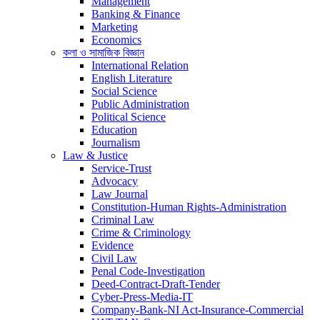
Management
Banking & Finance
Marketing
Economics
কলা ও সামাজিক বিজ্ঞান
International Relation
English Literature
Social Science
Public Administration
Political Science
Education
Journalism
Law & Justice
Service-Trust
Advocacy
Law Journal
Constitution-Human Rights-Administration
Criminal Law
Crime & Criminology
Evidence
Civil Law
Penal Code-Investigation
Deed-Contract-Draft-Tender
Cyber-Press-Media-IT
Company-Bank-NI Act-Insurance-Commercial