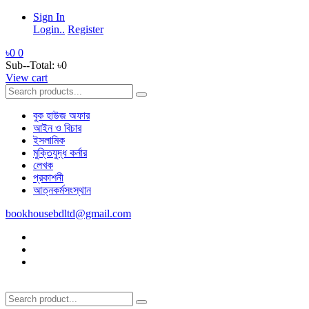
Sign In
Login..
Register
৳0
0
Sub--Total:
৳0
View cart
বুক হাউজ অফার
আইন ও বিচার
ইসলামিক
মুক্তিযুদ্ধ কর্নার
লেখক
প্রকাশনী
আত্নকর্মসংস্থান
bookhousebdltd@gmail.com