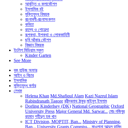
আবৃত্তি ও কলাকৌশল
ইসলামিক বই
মুক্তিযুদ্ধ বিষয়ক
রচনাবলী-রচনাসংকলন
কবিতা
রহস্য ও গোয়েন্দা
রূপকথা, উপকথা ও লোককাহিনী
ছবি আঁকার কৌশল
বিজ্ঞান বিষয়ক
ইংলিশ মিডিয়াম স্কুল
Kinder Garten
See More
বুক হাউজ অফার
আইন ও বিচার
ইসলামিক
মুক্তিযুদ্ধ কর্নার
লেখক
Helena Khan
Md.Shafiqul Alam
Kazi Nazrul Islam
Rabindranath Tagore
রবীন্দ্রনাথ ঠাকুর
মাইনুল ইসলাম
Dorling Kinderlsey (DK)
National Geographic
Oxford
University Press
Major General Md. Sarwar...
মোঃ নজিবুর
রহমান
শহীদুল হক খান
ICT Division, MOPTIT, Ban...
Ministry of Planning,
Ban...
University Grants Commiss...
মাওলানা আব্দুল হামিদ