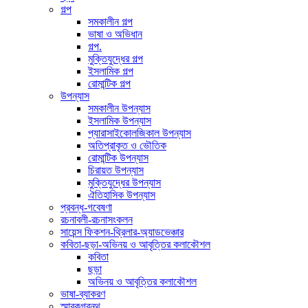
গল্প
সমকালীন গল্প
ভাষা ও অভিধান
গল্প.
মুক্তিযুদ্ধের গল্প
ইসলামিক গল্প
রোমান্টিক গল্প
উপন্যাস
সমকালীন উপন্যাস
ইসলামিক উপন্যাস
প্যারাসাইকোলজিকাল উপন্যাস
অতিপ্রাকৃত ও ভৌতিক
রোমান্টিক উপন্যাস
চিরায়ত উপন্যাস
মুক্তিযুদ্ধের উপন্যাস
ঐতিহাসিক উপন্যাস
প্রবন্ধ-গবেষণা
রচনাবলী-রচনাসংকলন
সায়েন্স ফিকশন-থ্রিলার-অ্যাডভেঞ্চার
কবিতা-ছড়া-অভিনয় ও আবৃত্তির কলাকৌশল
কবিতা
ছড়া
অভিনয় ও আবৃত্তির কলাকৌশল
ভাষা-ব্যাকরণ
স্মারকগ্রন্থ