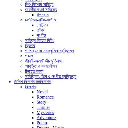
শিশু-কিশোর সাহিত্য
ভারতীয় বাংলা সাহিত্যে
উপন্যাস
চলচিত্র-নাটক-সংগীত
চলচিত্র
নাটক
সংগীত
সাহিত্য বিষয়ক বিবিধ
থ্রিলার
গণমাধ্যম ও সাংস্কৃতিক ব্যক্তিত্ব
গ্রন্থ
জীবনী-আত্মজীবনী-স্মৃতিকথা
আবৃত্তি ও কলাকৌশল
চিরায়ত কাব্য
সাহিত্যিক, শিল্প ও সংগীত ব্যক্তিত্ব
ইংলিশ ফিকশন-ননফিকশন
ফিকশন
Novel
Romance
Story
Thriller
Mysteries
Adventure
Poem
Drama - Music