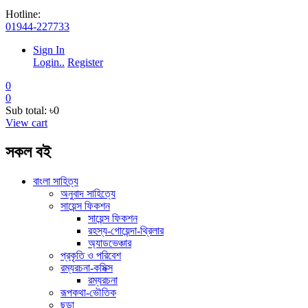
Hotline:
01944-227733
Sign In
Login..
Register
0
0
Sub total:
৳0
View cart
সকল বই
বাংলা সাহিত্য
অনুবাদ সাহিত্যে
সায়েন্স ফিকশন
সায়েন্স ফিকশন
রহস্য-গোয়েন্দা-থ্রিলার
অ্যাডভেঞ্চার
প্রকৃতি ও পরিবেশ
রম্যরচনা-কমিক্স
রম্যরচনা
রূপকথা-ভৌতিক
ছড়া