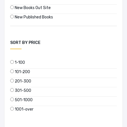
New Books Out Site
New Published Books
SORT BY PRICE
1-100
101-200
201-300
301-500
501-1000
1001-over