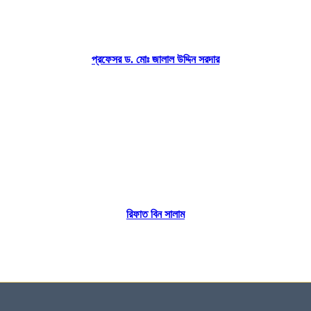
প্রফেসর ড. মোঃ জালাল উদ্দিন সরদার
রিফাত বিন সালাম