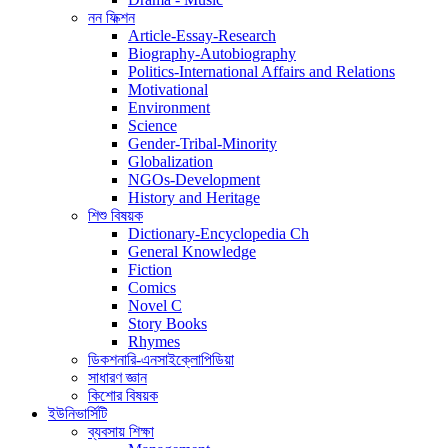
নন ফিক্শন
Article-Essay-Research
Biography-Autobiography
Politics-International Affairs and Relations
Motivational
Environment
Science
Gender-Tribal-Minority
Globalization
NGOs-Development
History and Heritage
শিশু বিষয়ক
Dictionary-Encyclopedia Ch
General Knowledge
Fiction
Comics
Novel C
Story Books
Rhymes
ডিকশনারি-এনসাইক্লোপিডিয়া
সাধারণ জ্ঞান
কিশোর বিষয়ক
ইউনিভার্সিটি
ব্যবসায় শিক্ষা