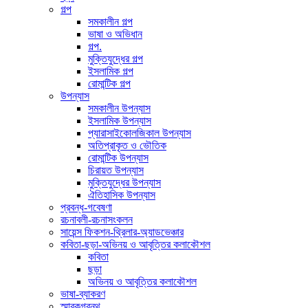
গল্প
সমকালীন গল্প
ভাষা ও অভিধান
গল্প.
মুক্তিযুদ্ধের গল্প
ইসলামিক গল্প
রোমান্টিক গল্প
উপন্যাস
সমকালীন উপন্যাস
ইসলামিক উপন্যাস
প্যারাসাইকোলজিকাল উপন্যাস
অতিপ্রাকৃত ও ভৌতিক
রোমান্টিক উপন্যাস
চিরায়ত উপন্যাস
মুক্তিযুদ্ধের উপন্যাস
ঐতিহাসিক উপন্যাস
প্রবন্ধ-গবেষণা
রচনাবলী-রচনাসংকলন
সায়েন্স ফিকশন-থ্রিলার-অ্যাডভেঞ্চার
কবিতা-ছড়া-অভিনয় ও আবৃত্তির কলাকৌশল
কবিতা
ছড়া
অভিনয় ও আবৃত্তির কলাকৌশল
ভাষা-ব্যাকরণ
স্মারকগ্রন্থ