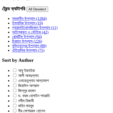
ট্রেন্ড ক্যাটাগরি
সমকালীন উপন্যাস
(1284)
ইসলামিক উপন্যাস
(19)
প্যারাসাইকোলজিকাল উপন্যাস
(11)
অতিপ্রাকৃত ও ভৌতিক
(42)
রোমান্টিক উপন্যাস
(94)
চিরায়ত উপন্যাস
(226)
মুক্তিযুদ্ধের উপন্যাস
(89)
ঐতিহাসিক উপন্যাস
(75)
Sort by Author
আবু ইয়াহইয়া
আলী আবদুল্লাহ
এনায়েতুল্লাহ আল্‌তামাশ
জিয়াউল আশরাফ
জিল্‌লুর রহমান
ড. করম হোসাইন শাহরাহি
নসীম হিজাযী
মাহিন মাহমুদ
মীর মোশাররফ হোসেন