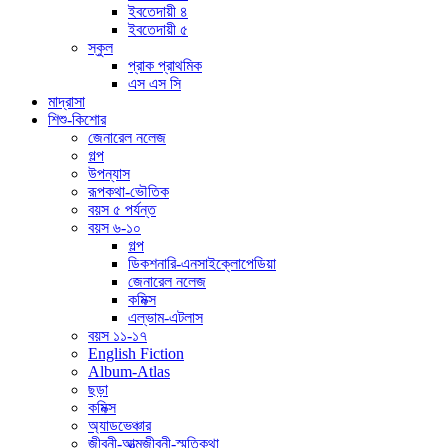
ইবতেদায়ী ৪
ইবতেদায়ী ৫
স্কুল
প্রাক প্রাথমিক
এস এস সি
মাদ্রাসা
শিশু-কিশোর
জেনারেল নলেজ
গল্প
উপন্যাস
রূপকথা-ভৌতিক
বয়স ৫ পর্যন্ত
বয়স ৬-১০
গল্প
ডিকশনারি-এনসাইক্লোপেডিয়া
জেনারেল নলেজ
কমিক্স
এল্ভাম-এটলাস
বয়স ১১-১৭
English Fiction
Album-Atlas
ছড়া
কমিক্স
অ্যাডভেঞ্চার
জীবনী-আত্মজীবনী-স্মৃতিকথা