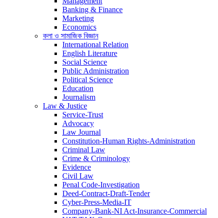
Management
Banking & Finance
Marketing
Economics
কলা ও সামাজিক বিজ্ঞান
International Relation
English Literature
Social Science
Public Administration
Political Science
Education
Journalism
Law & Justice
Service-Trust
Advocacy
Law Journal
Constitution-Human Rights-Administration
Criminal Law
Crime & Criminology
Evidence
Civil Law
Penal Code-Investigation
Deed-Contract-Draft-Tender
Cyber-Press-Media-IT
Company-Bank-NI Act-Insurance-Commercial