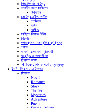
শিশু-কিশোর সাহিত্য
ভারতীয় বাংলা সাহিত্যে
উপন্যাস
চলচিত্র-নাটক-সংগীত
চলচিত্র
নাটক
সংগীত
সাহিত্য বিষয়ক বিবিধ
থ্রিলার
গণমাধ্যম ও সাংস্কৃতিক ব্যক্তিত্ব
গ্রন্থ
জীবনী-আত্মজীবনী-স্মৃতিকথা
আবৃত্তি ও কলাকৌশল
চিরায়ত কাব্য
সাহিত্যিক, শিল্প ও সংগীত ব্যক্তিত্ব
ইংলিশ ফিকশন-ননফিকশন
ফিকশন
Novel
Romance
Story
Thriller
Mysteries
Adventure
Poem
Drama - Music