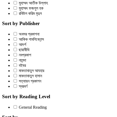
মুহাম্মদ আতীক উল্লাহ
মুহাম্মদ ফজলুল হক
রবিউল করিম মৃদুল
Sort by Publisher
অবসর প্রকাশনা
আকিক পাবলিকেশন্স
আদর্শ
ছায়াবীথি
নবপ্রকাশ
নালন্দা
বইঘর
মাকতাবাতুল আযহার
মাকতাবাতুল হাসান
সত্যায়ন প্রকাশন
স্বরবর্ণ
Sort by Reading Level
General Reading