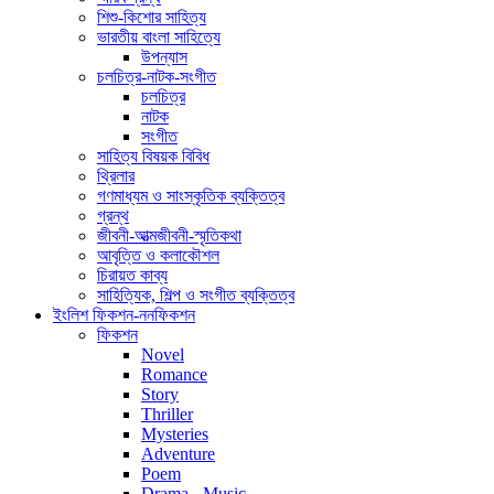
শিশু-কিশোর সাহিত্য
ভারতীয় বাংলা সাহিত্যে
উপন্যাস
চলচিত্র-নাটক-সংগীত
চলচিত্র
নাটক
সংগীত
সাহিত্য বিষয়ক বিবিধ
থ্রিলার
গণমাধ্যম ও সাংস্কৃতিক ব্যক্তিত্ব
গ্রন্থ
জীবনী-আত্মজীবনী-স্মৃতিকথা
আবৃত্তি ও কলাকৌশল
চিরায়ত কাব্য
সাহিত্যিক, শিল্প ও সংগীত ব্যক্তিত্ব
ইংলিশ ফিকশন-ননফিকশন
ফিকশন
Novel
Romance
Story
Thriller
Mysteries
Adventure
Poem
Drama - Music