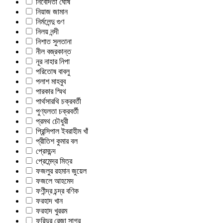
নিবেদিতা ঘোষ
নিয়াজ জামান
নির্মলেন্দু গুণ
নিলয় নন্দী
নিশাত সুলতানা
নীল বজ্রকান্ত
নূর নাহার নিপা
পরিতোষ বাবলু
পলাশ মাহবুব
পারকার স্মিথ
পার্থসারথি চক্রবর্তী
পুণ্যলতা চক্রবর্তী
প্রমথ চৌধুরী
প্রিন্সিপাল ইবরাহীম খাঁ
প্রীতিশ কুমার বল
প্রেমচন্দ
প্রেমেন্দ্র মিত্র
ফজলুর রহমান জুয়েল
ফজলে আহমেদ
ফণীন্দ্র চন্দ্র বণিক
ফরহাদ খান
ফরহাদ খুররম
ফরিদুর রেজা সাগর