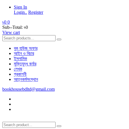
Sign In
Login..
Register
৳0
0
Sub--Total:
৳0
View cart
বুক হাউজ অফার
আইন ও বিচার
ইসলামিক
মুক্তিযুদ্ধ কর্নার
লেখক
প্রকাশনী
আত্নকর্মসংস্থান
bookhousebdltd@gmail.com