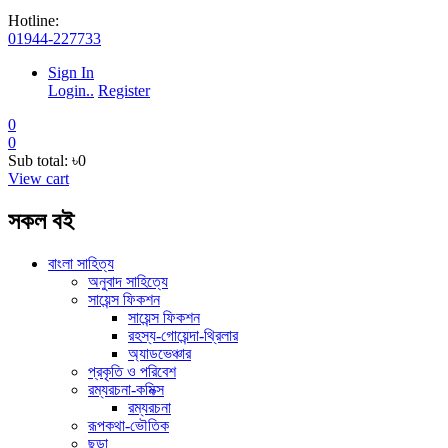
Hotline:
01944-227733
Sign In
Login..
Register
0
0
Sub total:
৳0
View cart
সকল বই
বাংলা সাহিত্য
অনুবাদ সাহিত্যে
সায়েন্স ফিকশন
সায়েন্স ফিকশন
রহস্য-গোয়েন্দা-থ্রিলার
অ্যাডভেঞ্চার
প্রকৃতি ও পরিবেশ
রম্যরচনা-কমিক্স
রম্যরচনা
রূপকথা-ভৌতিক
ছড়া