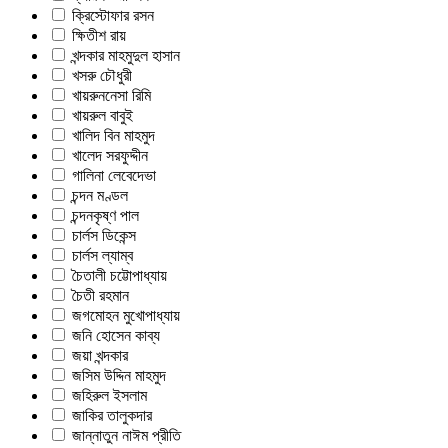
ক্রিস্টোফার রসন
ক্ষিতীশ রায়
খন্দকার মাহমুদুল হাসান
খসরু চৌধুরী
খায়রুননেসা রিমি
খায়রুল বাবুই
খালিদ বিন মাহমুদ
খালেদ সরফুদ্দীন
গালিনা লেবেদেভা
চন্দন মণ্ডল
চন্দনকৃষ্ণ পাল
চার্লস ডিকেন্স
চার্লস ল্যাম্ব
চৈতালী চট্টোপাধ্যায়
চৈতী রহমান
জগমোহন মুখোপাধ্যায়
জনি হোসেন কাব্য
জয়া খন্দকার
জসিম উদ্দিন মাহমুদ
জহিরুল ইসলাম
জাকির তালুকদার
জান্নাতুন নাঈম প্রীতি