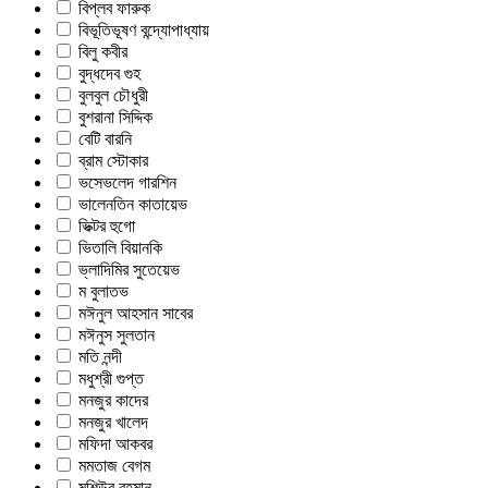
বিপ্লব ফারুক
বিভূতিভূষণ বন্দ্যোপাধ্যায়
বিলু কবীর
বুদ্ধদেব গুহ
বুলবুল চৌধুরী
বুশরানা সিদ্দিক
বেটি বারনি
ব্রাম স্টোকার
ভসেভলেদ গারশিন
ভালেনতিন কাতায়েভ
ভিক্টর হুগো
ভিতালি বিয়ানকি
ভ্লাদিমির সুতেয়েভ
ম বুলাতভ
মঈনুল আহসান সাবের
মঈনুস সুলতান
মতি নন্দী
মধুশ্রী গুপ্ত
মনজুর কাদের
মনজুর খালেদ
মফিদা আকবর
মমতাজ বেগম
মশিউর রহমান