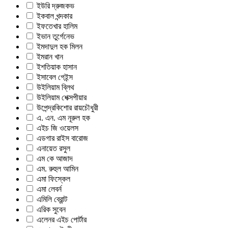
ইউরি দ্রুজকভ
ইকবাল খন্দকার
ইফতেখার হালিম
ইভান তুর্গেনেভ
ইমদাদুল হক মিলন
ইমরান খান
ইশতিয়াক হাসান
ইসাবেল গেইন্স
উইলিয়াম ব্লিথ
উইলিয়াম শেক্সপীয়ার
উপেন্দ্রকিশোর রায়চৌধুরী
এ. এন. এম নূরুল হক
এইচ জি ওয়েলস
এডগার রাইস বারোজ
এনায়েত রসুল
এম কে আজাদ
এম. রুহুল আমিন
এমা ফিস্কেল
এমা লেবর্ন
এমিলি ব্রোন্ট
এরিক সুবেন
এলেনর এইচ পোর্টার