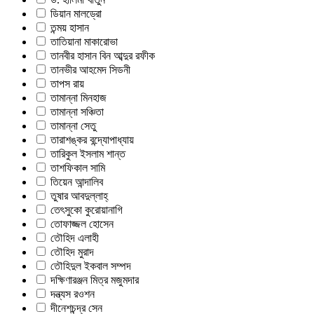
ডিয়ান মালড্রো
তন্ময় হাসান
তাতিয়ানা মাকারোভা
তানবীর হাসান বিন আব্দুর রফীক
তানভীর আহমেদ সিডনী
তাপস রায়
তামান্না মিনহাজ
তামান্না সঞ্চিতা
তামান্না সেতু
তারাশঙ্কর বন্দ্যোপাধ্যায়
তারিকুল ইসলাম শান্ত
তাশফিকাল সামি
তিয়েন আন্দালিব
তুষার আবদুল্লাহ্
তেৎসুকো কুরোয়ানাগি
তোফাজ্জল হোসেন
তৌহিদ এলাহী
তৌহিদ মুরাদ
তৌহিদুল ইকবাল সম্পদ
দক্ষিণারঞ্জন মিত্র মজুমদার
দন্ত্যস রওশন
দীনেশচন্দ্র সেন