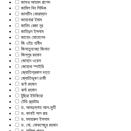
জাফর আহমদ রাশেদ
জামিল বিন সিদ্দিক
জাসটিন কোরম্যান
জাহানারা ইমাম
জাহিদ রেজা নূর
জাহিদুল ইসলাম
জাহেদ মোতালেব
জি এইচ হাবীব
জিনাতুননেছা জিনাত
জিল্‌লুর রহমান
জোহান ওয়েস
জোহানা স্পাইরি
জ্যোতিপ্রকাশ দত্ত
জ্যোতিভূষণ চাকী
ঝর্ণা রহমান
ঝর্না রহমান
টুছিয়া ইউকিয়ো
টেডি স্ল্যাটার
ড. আবদুল্লাহ আল-মুতী
ড. কানাই লাল রায়
ড. মযহারুল ইসলাম
ড. মো. মোকলেছুর রহমান
ড. হালিমা খাতুন