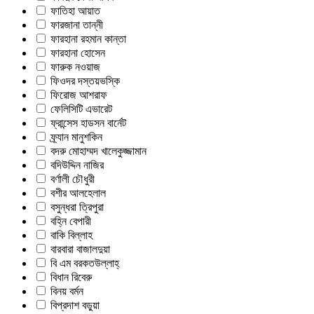
ফাতিহা আয়াত
ফারজানা তান্নী
ফারহানা রহমান কান্তা
ফারহানা হোসেন
ফারুক নওয়াজ
ফিওদর দস্তয়ভস্কি
ফিরোজ আশরাফ
ফেলিসিটি এভারেট
ফ্রান্সেস হাডসন বার্নেট
ফ্র্যান মানুশকিন
বদরু মোহাম্মদ খালেকুজ্জামান
বদিউদ্দিন নাজির
বর্ণালী চৌধুরী
বশীর আলহেলাল
বসুন্ধরা ত্রিপুরা
বহ্নি বেপারী
বাকি বিল্লাহ
বারবারা বাজালদুয়া
বি এম বরকতউল্লাহ্
বিধান রিবেরু
বিনয় বর্মন
বিপ্রদাশ বড়ুয়া