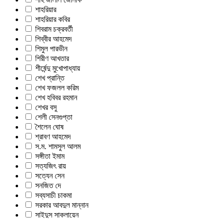
শাহরিয়ার
শাহরিয়ার কবির
শিবরাম চক্রবর্তী
শিব্বীর আহমেদ
শিমুল পারভীন
শিরীণ আখতার
শীর্ষেন্দু মুখোপাধ্যায়
শেখ প্রান্তি
শেখ ফজলল করিম
শেখ হবিবর রহমান
শেখর বসু
শেলী সেনগুপ্তা
শৈলেন ঘোষ
শ্রাবণ আহমেদ
স.ম. শামসুল আলম
সঙ্গীতা ইমাম
সত্যজিৎ রায়
সত্যেন সেন
সনজিত দে
সব্যসাচী চাকমা
সরকার আবদুল মান্নান
সাইদুস সাকলায়েন