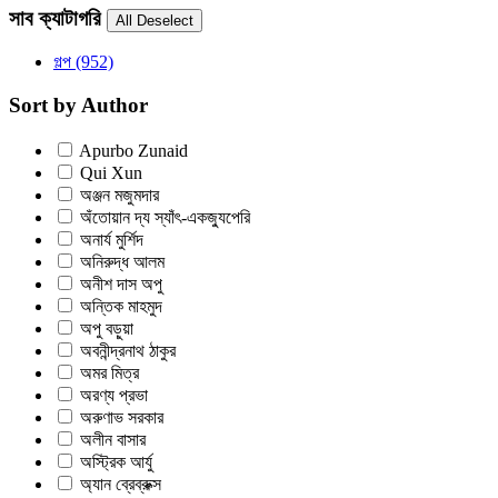
সাব ক্যাটাগরি
গল্প
(952)
Sort by Author
Apurbo Zunaid
Qui Xun
অঞ্জন মজুমদার
অঁতোয়ান দ্য স্যাঁৎ-একজ্যুপেরি
অনার্য মুর্শিদ
অনিরুদ্ধ আলম
অনীশ দাস অপু
অন্তিক মাহমুদ
অপু বড়ুয়া
অবনীন্দ্রনাথ ঠাকুর
অমর মিত্র
অরণ্য প্রভা
অরুণাভ সরকার
অলীন বাসার
অস্ট্রিক আর্যু
অ্যান ব্রেব্রুক্স