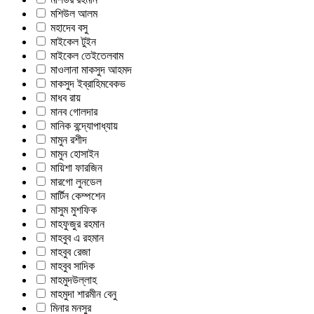
মশিউল আলম
মহাদেব বসু
মাইকেল টুইন
মাইকেল তেইতেলবাম
মাওলানা মাকসুদ আহমদ
মাকসুদ ইব্রাহিমবেকভ
মাধব রায়
মানব গোলদার
মানিক বন্দ্যোপাধ্যায়
মামুন রশীদ
মামুন হোসাইন
মায়িশা ফারজিন
মারগো লুনডেল
মার্টিন কেম্পশেন
মাসুম মুশফিক
মাহফুজুর রহমান
মাহবুব এ রহমান
মাহবুব রেজা
মাহবুব সাদিক
মাহমুদউল্লাহ
মাহমুদা শারমীন বেনু
মিনার মনসুর