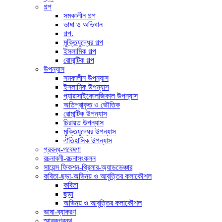
গল্প
সমকালীন গল্প
ভাষা ও অভিধান
গল্প.
মুক্তিযুদ্ধের গল্প
ইসলামিক গল্প
রোমান্টিক গল্প
উপন্যাস
সমকালীন উপন্যাস
ইসলামিক উপন্যাস
প্যারাসাইকোলজিকাল উপন্যাস
অতিপ্রাকৃত ও ভৌতিক
রোমান্টিক উপন্যাস
চিরায়ত উপন্যাস
মুক্তিযুদ্ধের উপন্যাস
ঐতিহাসিক উপন্যাস
প্রবন্ধ-গবেষণা
রচনাবলী-রচনাসংকলন
সায়েন্স ফিকশন-থ্রিলার-অ্যাডভেঞ্চার
কবিতা-ছড়া-অভিনয় ও আবৃত্তির কলাকৌশল
কবিতা
ছড়া
অভিনয় ও আবৃত্তির কলাকৌশল
ভাষা-ব্যাকরণ
স্মারকগ্রন্থ