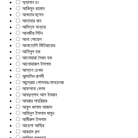
অ্যালান চং
আকিমুন রহমান
আখতার হুসেন
আতাহার খান
আদিত্য অন্তর
আনজীর লিটন
আনা সোয়েল
আনাতোলি মিতিয়ায়েভ
আনিসুল হক
আনোয়ারা সৈয়দ হক
আনোয়ারুল ইসলাম
আন্তন চেখভ
আন্দালিব রাশদী
আন্দ্রেয়া পোসনার-সানচেৎজ
আফসানা বেগম
আবদুল্লাহ আল ইমরান
আবরার শাহরিয়ার
আবুল কালাম আজাদ
আমিনুল ইসলাম মামুন
আমীরুল ইসলাম
আয়েশা আফ্রি
আরহাম গল্প
আরিফা সুলতানা