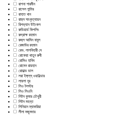
রাশনা শারমীন
রাসেল পান্টার
রাহাত খান
রাহুল সাংকৃত্যায়ন
রিপভ্যান উইংকল
রুডিয়ার্ড কিপলিং
রুদ্রাক্ষ রহমান
রুহুল আমিন বাবুল
রেজাউর রহমান
রেভ. লালবিহারী দে
রোকেয়া খাতুন রুবী
রোমিও হাবিব
রোমেন রায়হান
রোয়াল্ড ডাল
লরা ইঙ্গ্‌ল্‌স্‌ ওয়াইল্ডার
লায়লা নূর
লিও টলস্টয়
লিও লিওনি
লিটন কুমার চৌধুরী
লিটন মহন্ত
লিনিয়ান ম্যাকরিয়া
লীলা মজুমদার