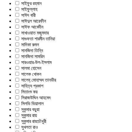
সাইফুর রহমান
সাইফুল্লাহ
সাঈদ বারী
সাঈদুল আরেফীন
সাঈফ আবেদীন
সাখাওয়াত মজুমদার
সাগুফতা শারমীন তানিয়া
সাদিকা রুমন
সানজিদা তিন্নি
সানজিদা সামরিন
সারওয়ার-উল-ইসলাম
সালমা হোসেন
সালেক খোকন
সালেহ্ মোহাম্মদ তানভীর
সাহিত্য প্রকাশ
সিতাংশু কর
সিরাজউদ্দিন আহমেদ
সিলভি ভিয়ালাল
সুকুমার বড়ুয়া
সুকুমার রায়
সুকুমার রায়চৌধুরী
সুখলতা রাও