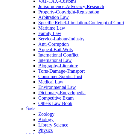
VAT-TAX-Customs
Jurisprudence-Advocacy-Research
Property-Copyright-Registration
Arbitration Law
Specific Relief-Limitation-Contempt of Court
Maritime Law
Family Law
Service-Labour-Industry
Anti-Corruption
Appeal-Bail-Writs
International Conflict
International Law
Biography-Literature
Torts-Damage-Transport
Consumer-Sports-Trust
Medical Law
Environmental Law
Dictionary-Encyclopedia
Competitive Exam
Others Law Book
বিজ্ঞান
Zoology
Biology
Library Science
Physics