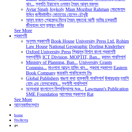
খান...
স্বপতি ইয়াফেস ওসমান
সৈয়দ আবুল মকসুদ
Avtar Singh
Joykoly
Mian Mozibur Rahman
মোঃজেহাদ
উদ্দিন
জসীমউদ্দীন
মোতাহের হোসেন চৌধুরী
আবুল ফজল
প্রেমেন্দ্র মিত্র
সৈয়দ মুজতবা আলী
অমিয় চক্রবর্তী
জীবনানন্দ দাশ
হুমায়ুন কবির
See More
প্রকাশনী
অনুপম প্রকাশনী
Book House
University Press Ltd.
Rohim
Law House
National Geographic
Dorling Kinderlsey
Oxford University Press
প্রিয়মুখ
বিশাল বাংলা প্রকাশনী
স্বপ্নসিঁড়ি
ICT Division, MOPTIT, Ban...
র‍্যামন পাবলিশার্স
Ministry of Planning, Ban...
University Grants
Commiss...
মাওলানা আব্দুল হামিদ খান...
প্রথমা প্রকাশন
Eastern
Book Company
জয়কলি পাবলিকেশন্স লিঃ
Global Publishers
বাঙলা কথা
হাক্কানী পাবলিশার্স
ঊষারদুয়ার
হ্যাপি
হোম এন্ড হেলথকেয়ার...
স্বর্ণালী পাবলিশার্স
অন্যধারা
বাংলাদেশ বিশ্ববিদ্যালয় মঞ...
Lawmann's Publication
SME Foundation
আলোঘর প্রকাশনা
Rat
See More
আত্নকর্মসংস্থান
home
শিশু-কিশোর
গল্প