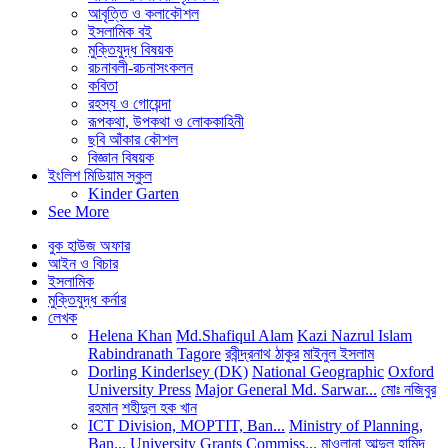
আবৃত্তি ও কলাকৌশল
ইসলামিক বই
মুক্তিযুদ্ধ বিষয়ক
রচনাবলী-রচনাসংকলন
কবিতা
রহস্য ও গোয়েন্দা
রূপকথা, উপকথা ও লোককাহিনী
ছবি আঁকার কৌশল
বিজ্ঞান বিষয়ক
ইংলিশ মিডিয়াম স্কুল
Kinder Garten
See More
বুক হাউজ অফার
আইন ও বিচার
ইসলামিক
মুক্তিযুদ্ধ কর্নার
লেখক
Helena Khan
Md.Shafiqul Alam
Kazi Nazrul Islam
Rabindranath Tagore
রবীন্দ্রনাথ ঠাকুর
মাইনুল ইসলাম
Dorling Kinderlsey (DK)
National Geographic
Oxford
University Press
Major General Md. Sarwar...
মোঃ নজিবুর
রহমান
শহীদুল হক খান
ICT Division, MOPTIT, Ban...
Ministry of Planning,
Ban...
University Grants Commiss...
মাওলানা আব্দুল হামিদ