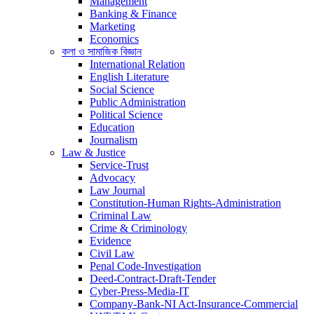
Management
Banking & Finance
Marketing
Economics
কলা ও সামাজিক বিজ্ঞান
International Relation
English Literature
Social Science
Public Administration
Political Science
Education
Journalism
Law & Justice
Service-Trust
Advocacy
Law Journal
Constitution-Human Rights-Administration
Criminal Law
Crime & Criminology
Evidence
Civil Law
Penal Code-Investigation
Deed-Contract-Draft-Tender
Cyber-Press-Media-IT
Company-Bank-NI Act-Insurance-Commercial