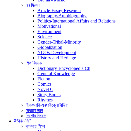
নন ফিক্শন
Article-Essay-Research
Biography-Autobiography
Politics-International Affairs and Relations
Motivational
Environment
Science
Gender-Tribal-Minority
Globalization
NGOs-Development
History and Heritage
শিশু বিষয়ক
Dictionary-Encyclopedia Ch
General Knowledge
Fiction
Comics
Novel C
Story Books
Rhymes
ডিকশনারি-এনসাইক্লোপিডিয়া
সাধারণ জ্ঞান
কিশোর বিষয়ক
ইউনিভার্সিটি
ব্যবসায় শিক্ষা