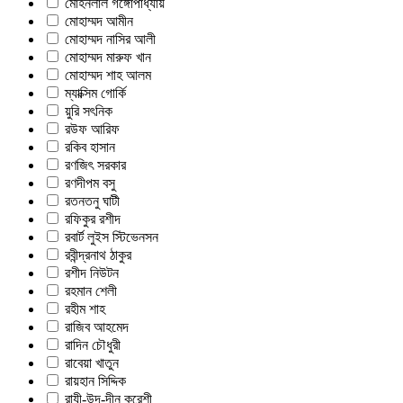
মোহনলাল গঙ্গোপাধ্যায়
মোহাম্মদ আমীন
মোহাম্মদ নাসির আলী
মোহাম্মদ মারুফ খান
মোহাম্মদ শাহ আলম
ম্যাক্সিম গোর্কি
য়ুরি সৎনিক
রউফ আরিফ
রকিব হাসান
রণজিৎ সরকার
রণদীপম বসু
রতনতনু ঘাটী
রফিকুর রশীদ
রবার্ট লুইস স্টিভেনসন
রবীন্দ্রনাথ ঠাকুর
রশীদ নিউটন
রহমান শেলী
রহীম শাহ
রাজিব আহমেদ
রাদিন চৌধুরী
রাবেয়া খাতুন
রায়হান সিদ্দিক
রাযী-উদ-দীন কুরেশী