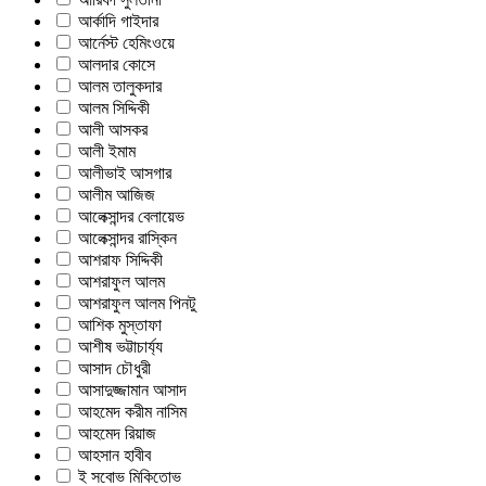
আর্কাদি গাইদার
আর্নেস্ট হেমিংওয়ে
আলদার কোসে
আলম তালুকদার
আলম সিদ্দিকী
আলী আসকর
আলী ইমাম
আলীভাই আসগার
আলীম আজিজ
আলেক্সান্দর বেলায়েভ
আলেক্সান্দর রাস্কিন
আশরাফ সিদ্দিকী
আশরাফুল আলম
আশরাফুল আলম পিনটু
আশিক মুস্তাফা
আশীষ ভট্টাচার্য্য
আসাদ চৌধুরী
আসাদুজ্জামান আসাদ
আহমেদ করীম নাসিম
আহমেদ রিয়াজ
আহসান হাবীব
ই সবোভ মিকিতোভ