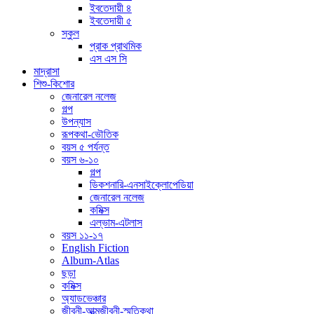
ইবতেদায়ী ৪
ইবতেদায়ী ৫
স্কুল
প্রাক প্রাথমিক
এস এস সি
মাদ্রাসা
শিশু-কিশোর
জেনারেল নলেজ
গল্প
উপন্যাস
রূপকথা-ভৌতিক
বয়স ৫ পর্যন্ত
বয়স ৬-১০
গল্প
ডিকশনারি-এনসাইক্লোপেডিয়া
জেনারেল নলেজ
কমিক্স
এল্ভাম-এটলাস
বয়স ১১-১৭
English Fiction
Album-Atlas
ছড়া
কমিক্স
অ্যাডভেঞ্চার
জীবনী-আত্মজীবনী-স্মৃতিকথা