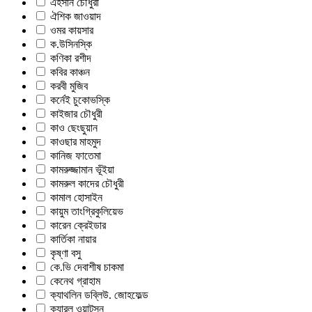
এহসান চৌধুরী
ঐশিক জাওয়াদ
ওমর কায়সার
ক.উসিনস্কি
কণিকা রশীদ
কবির কাঞ্চন
করবী মুজিব
কর্নেই চুকোভস্কি
কাইজার চৌধুরী
কাও ছেংছুয়ান
কাওছার মাহমুদ
কানিজ ফাতেমা
কামরুজ্জামান ভূঁইয়া
কামরুল কাদের চৌধুরী
কামাল হোসাইন
কায়ুম তাংগ্রিকুলিয়েভ
কারেন ক্রেইডার
কার্তিকা নায়ার
কৃষ্ণা বসু
কে.ভি দেবাশীষ চাকমা
কেনেথ গ্রাহাম
ক্যাথলিন ডব্লিউ. জোহফেল্ড
ক্যারল ওয়াটসন