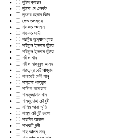
লুইস ক্যারল
লুইসা মে এলকট
লুৎফর রহমান রিটন
লেভ তলস্তয়
শওকত ওসমান
শওকত সাদী
শরদিন্দু বন্দ্যোপাধ্যায়
শরিফুল ইসলাম ভুঁইয়া
শরিফুল ইসলাম ভূঁইয়া
শরীফ খান
শরীফ মাহবুবুল আলম
শরৎচন্দ্র চট্টোপাধ্যায়
শানারেই দেবী শানু
শান্তনা শান্তুমা
শাফিক আফতাব
শামসুজ্জামান খান
শামসুদ্দোহা চৌধুরী
শামিম আরা স্মৃতি
শাম্‌স চৌধুরী রুশো
শারমিন আহমদ
শাশ্বতী নন্দী
শাহ আলম সাজু
শাহ জালাল জোনাক