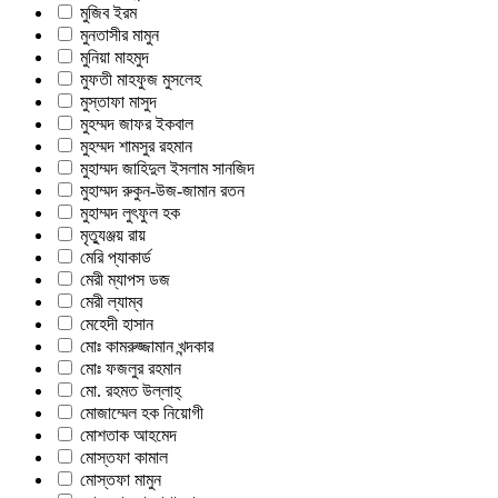
মুজিব ইরম
মুনতাসীর মামুন
মুনিয়া মাহমুদ
মুফতী মাহফুজ মুসলেহ
মুস্তাফা মাসুদ
মুহম্মদ জাফর ইকবাল
মুহম্মদ শামসুর রহমান
মুহাম্মদ জাহিদুল ইসলাম সানজিদ
মুহাম্মদ রুকুন-উজ-জামান রতন
মুহাম্মদ লুৎফুল হক
মৃত্যুঞ্জয় রায়
মেরি প্যাকার্ড
মেরী ম্যাপস ডজ
মেরী ল্যাম্ব
মেহেদী হাসান
মোঃ কামরুজ্জামান খন্দকার
মোঃ ফজলুর রহমান
মো. রহমত উল্লাহ্
মোজাম্মেল হক নিয়োগী
মোশতাক আহমেদ
মোস্তফা কামাল
মোস্তফা মামুন